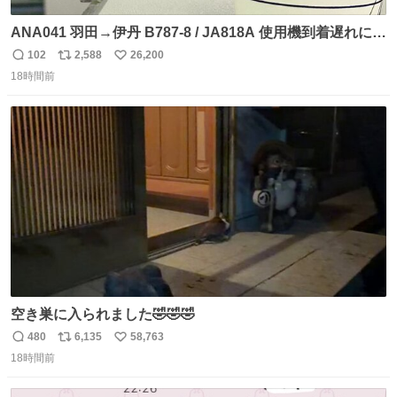
ANA041 羽田→伊丹 B787-8 / JA818A 使用機到着遅れにつ
き 「安全に支障ない範囲で1分1秒でも遅延回復に努めてお
102
2,588
26,200
返
リ
い
ります」と機長の気合い十分！ が、フライトは順調に進み
18時間前
信
ポ
い
すぎ… 「飛ばしすぎたせいか現在奈良県上空での待機を命
数
ス
ね
じられております」 でコンソメスープ吹き出しそうになり
ト
数
数
ましたw
空き巣に入られました🤣🤣🤣
480
6,135
58,763
返
リ
い
18時間前
信
ポ
い
数
ス
ね