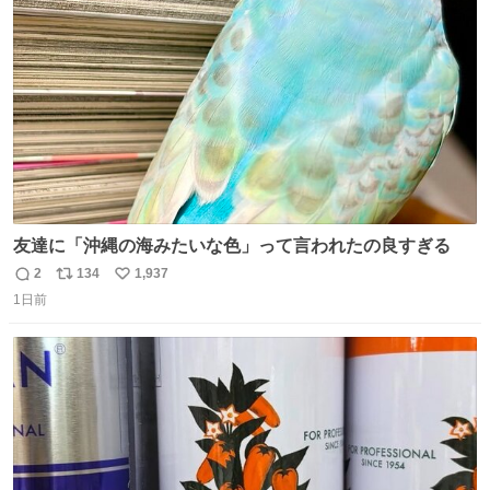
ト
数
数
友達に「沖縄の海みたいな色」って言われたの良すぎる
2
134
1,937
返
リ
い
1日前
信
ポ
い
数
ス
ね
ト
数
数