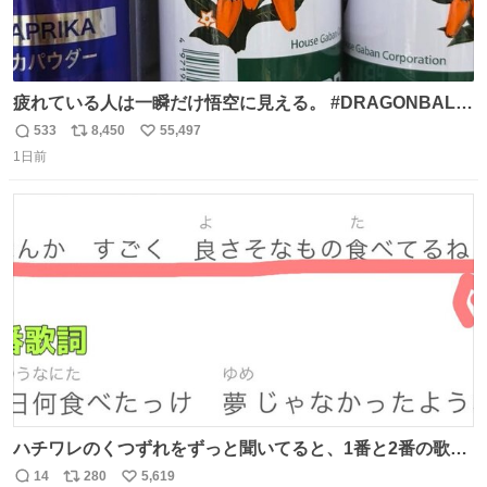
疲れている人は一瞬だけ悟空に見える。 #DRAGONBALL
#ドラゴンボール
533
8,450
55,497
返
リ
い
1日前
信
ポ
い
数
ス
ね
ト
数
数
ハチワレのくつずれをずっと聞いてると、1番と2番の歌詞
のこの赤線の部分、本来なら絶対逆の方が歌詞の意味合っ
14
280
5,619
返
リ
い