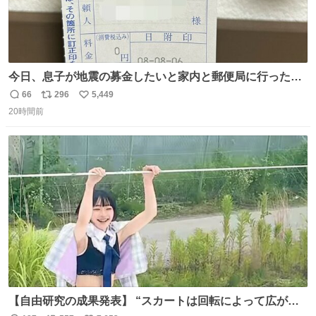
今日、息子が地震の募金したいと家内と郵便局に行ったみ
たいです。おもちゃとか買う選択肢もあったと思うけど、
66
296
5,449
返
リ
い
自分で貯めてた2万円を役に立てて欲しい、みんなも元気
20時間前
信
ポ
い
になって欲しいと。家内も一緒に募金したので、自分も何
数
ス
ね
かできたらなぁと思いました。
ト
数
数
【自由研究の成果発表】 “スカートは回転によって広がる