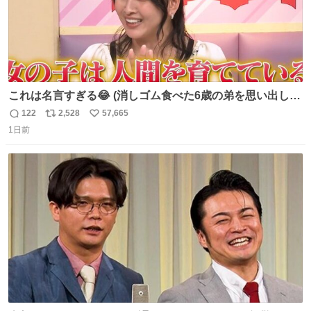
これは名言すぎる😂 (消しゴム食べた6歳の弟を思い出しな
がら)
122
2,528
57,665
返
リ
い
1日前
信
ポ
い
数
ス
ね
ト
数
数