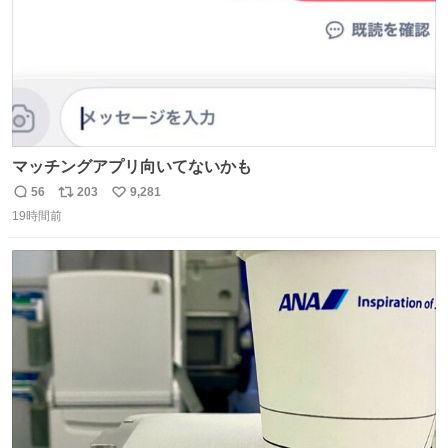
マッチングアプリ向いてないかも
56
203
9,281
返
リ
い
19時間前
信
ポ
い
数
ス
ね
ト
数
数