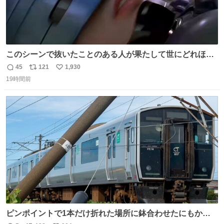
このシーンで抜いたことのある人が果たして世にどれほど
いることか このアカウントに辿り着いた皆さんとは、ロボ
45
121
1,930
返
リ
い
コップ2についてこれからもぜひ語り合っていきたい
19時間前
信
ポ
い
数
ス
ね
ト
数
数
ピンポイントで1本だけ折れた場所に鉢合わせたにもかか