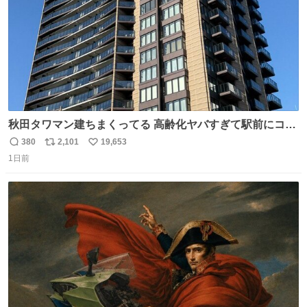
秋田タワマン建ちまくってる 高齢化ヤバすぎて駅前にコン
パクトシティつくって高齢者を住ませる考えらしい 病院も
380
2,101
19,653
返
リ
い
全部駅前にある
1日前
信
ポ
い
数
ス
ね
ト
数
数