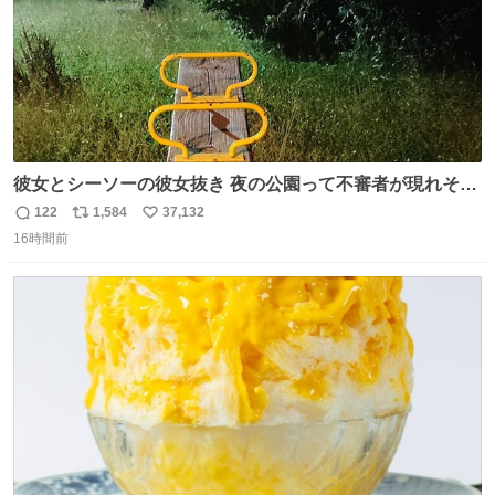
彼女とシーソーの彼女抜き 夜の公園って不審者が現れそう
で怖いんだよな
122
1,584
37,132
返
リ
い
16時間前
信
ポ
い
数
ス
ね
ト
数
数