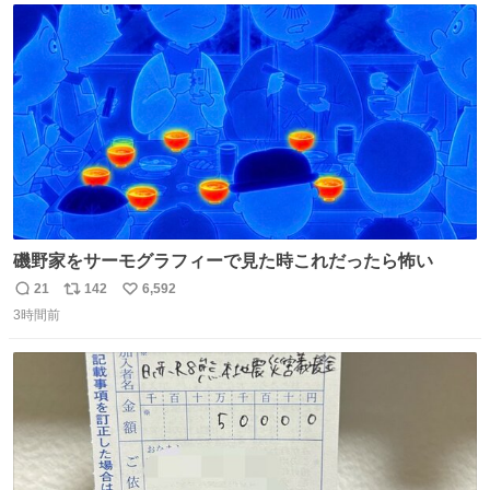
トかな…」と当たりつけてもらった。確かにこんな感じだ
ト
数
数
った気がする 凄い
磯野家をサーモグラフィーで見た時これだったら怖い
21
142
6,592
返
リ
い
3時間前
信
ポ
い
数
ス
ね
ト
数
数