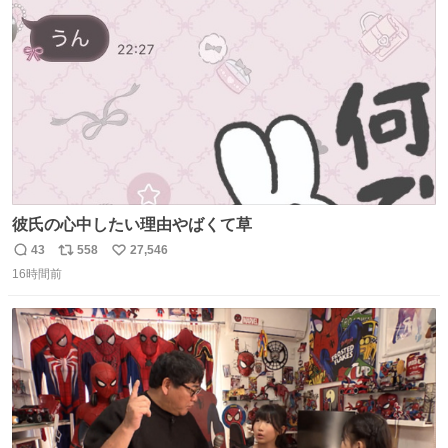
ト
数
数
彼氏の心中したい理由やばくて草
43
558
27,546
返
リ
い
16時間前
信
ポ
い
数
ス
ね
ト
数
数