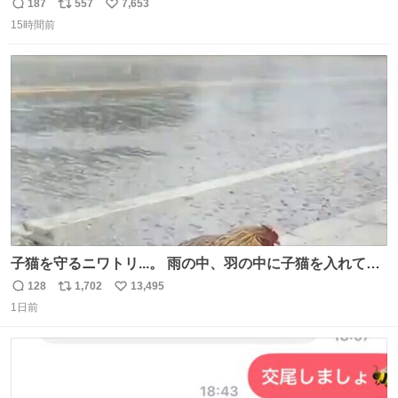
が、岡澤恋によって270°までなら広がらずに回転が可能な
187
557
7,653
返
リ
い
ことが証明された！”
15時間前
信
ポ
い
数
ス
ね
ト
数
数
子猫を守るニワトリ...。 雨の中、羽の中に子猫を入れて守
る姿に感動した！！ 愛は種族を超える！
128
1,702
13,495
返
リ
い
1日前
信
ポ
い
数
ス
ね
ト
数
数