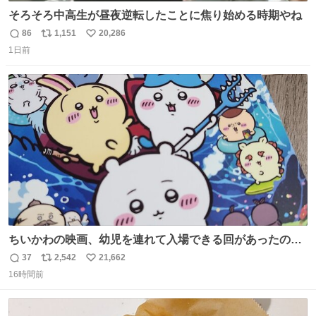
そろそろ中高生が昼夜逆転したことに焦り始める時期やね
86
1,151
20,286
返
リ
い
1日前
信
ポ
い
数
ス
ね
ト
数
数
ちいかわの映画、幼児を連れて入場できる回があったので
子どもを連れて観てきたんですけど、セイレーンの登場シ
37
2,542
21,662
返
リ
い
ーンで場内のベビーが一斉に泣き出してたのがとてもよい
16時間前
信
ポ
い
映画体験でした。
数
ス
ね
ト
数