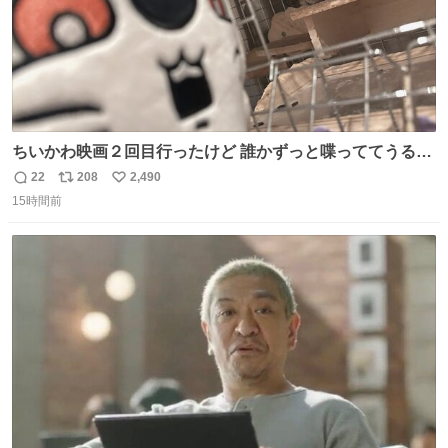
ちいかわ映画２回目行ったけど 誰かずっと喋っててうるさ
かった 許せねえ
22
208
2,490
返
リ
い
15時間前
信
ポ
い
数
ス
ね
ト
数
数