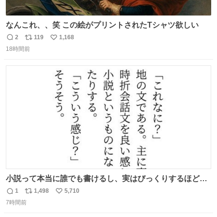
なんこれ、、笑 この絵がプリントされたTシャツ欲しい
2
119
1,168
返
リ
い
18時間前
信
ポ
い
数
ス
ね
ト
数
数
小説って本当に誰でも書けるし、実はびっくりするほど自
由だし、みんなもっと好きに文字で遊べばいいんじゃない
1
1,498
5,710
返
リ
い
かなって思うよ〜
7時間前
信
ポ
い
数
ス
ね