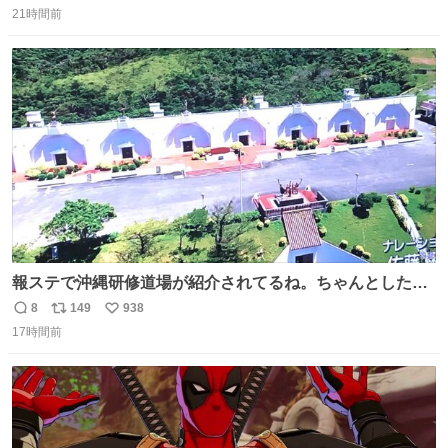
てるのに急に話変えてるよねw晴れだっけ？雨だっけ？っ
21時間前
信
ポ
い
て言ってるのに急に食べ物の話になったり何食べたっけ？
数
ス
ね
って言ってるのに急に天気の話になったりとかwでもそこ
ト
数
数
がハチワレらしい！！
報ステで沖縄研修道場が紹介されてるね。ちゃんとした名
前出してないけど。#報道ステーション
8
149
938
返
リ
い
17時間前
信
ポ
い
数
ス
ね
ト
数
数