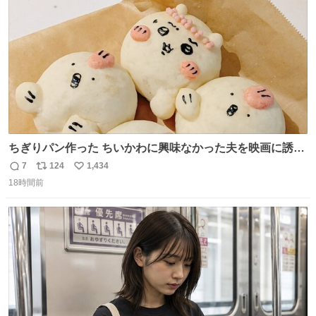
数
ちぎりパン作った ちいかわに興味なかった夫を映画に誘い
出すことに成功したからさァ、永遠のいのち食べさせてか
7
124
1,434
返
リ
い
ら観に行くねッ🎫
18時間前
信
ポ
い
数
ス
ね
ト
数
数