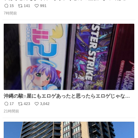
食にもなります。生うどんは消費期限が短く、冷凍うどん
15
141
991
返
リ
い
は長持ちする代わりに停電に弱いので、乾麺タイプのうど
7時間前
信
ポ
い
んなら水分が少なく長期保存するのにおすすめです。アル
数
ス
ね
ファ化米や缶詰など、色々な非常食がありますが、うどん
ト
数
数
もいかがでしょうか？
沖縄の駿○屋にもエロゲあったと思ったらエロゲじゃなか
った
17
423
3,042
返
リ
い
21時間前
信
ポ
い
数
ス
ね
ト
数
数