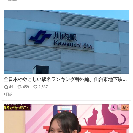
信
ポ
い
数
ス
ね
ト
数
数
全日本ややこしい駅名ランキング番外編、仙台市地下鉄川
内駅
49
459
2,537
返
リ
い
1日前
信
ポ
い
数
ス
ね
ト
数
数