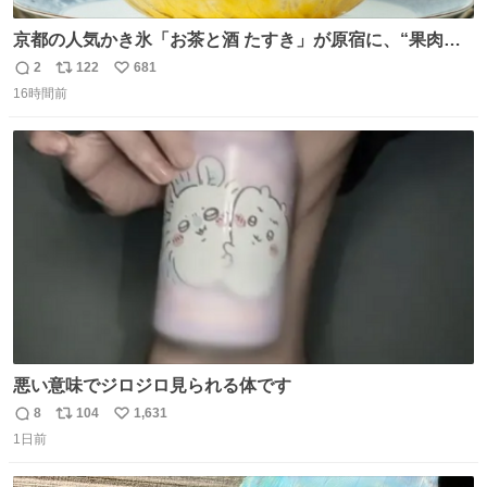
京都の人気かき氷「お茶と酒 たすき」が原宿に、“果肉た
っぷり”夏限定アップルマンゴー＆定番ほうじ茶みつ -
2
122
681
返
リ
い
fashion-press.net/news/149581
16時間前
信
ポ
い
数
ス
ね
ト
数
数
悪い意味でジロジロ見られる体です
8
104
1,631
返
リ
い
1日前
信
ポ
い
数
ス
ね