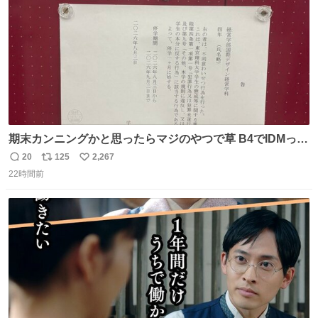
期末カンニングかと思ったらマジのやつで草 B4でIDMって
ことはおそらく就職だし、内定取り消し？ それと夏休み期
20
125
2,267
返
リ
い
間の停学って無意味じゃね？
22時間前
信
ポ
い
数
ス
ね
ト
数
数