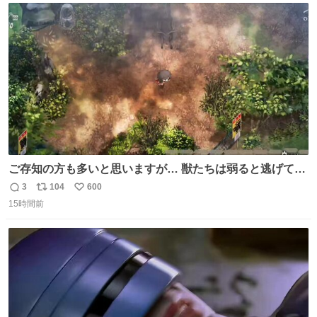
ト
数
数
ご存知の方も多いと思いますが… 獣たちは弱ると逃げて茂
みに入りますが、この時モンハンでいうエリア移動をしま
3
104
600
返
リ
い
す。 他のエリアに行くと同じ個体と出会えて体力も減った
15時間前
信
ポ
い
ままなので落ち着いて仕留めましょう。 ちなみに何回か移
数
ス
ね
動(もしくは時間経過？)でガチ逃げされるんでご注意を。 #
ト
数
数
ほの暮しの庭