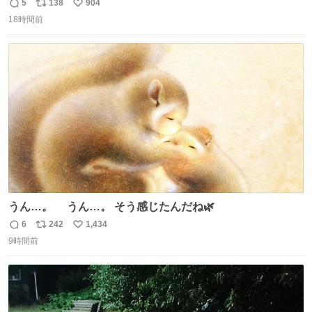
わらず、激突せずに止まれた817系。 運が良いのか悪いの
5
138
904
返
リ
い
か...🤔
18時間前
信
ポ
い
数
ス
ね
ト
数
数
うん…。 うん…。 そう感じたんだね🌿
6
242
1,434
返
リ
い
9時間前
信
ポ
い
数
ス
ね
ト
数
数