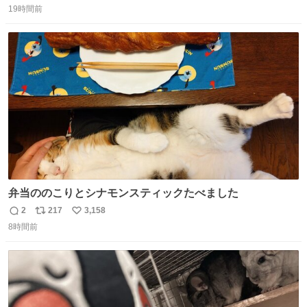
した。 うちの父は、トヨタカローラのボディをオート生産
19時間前
信
ポ
い
する、工業ロボットの製作者なんですが、 父が電動ベット
数
ス
ね
の配線をハンダで修理している横で、
ト
数
数
弁当ののこりとシナモンスティックたべました
2
217
3,158
返
リ
い
8時間前
信
ポ
い
数
ス
ね
ト
数
数