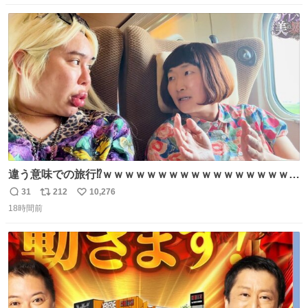
数
ス
ね
ト
数
数
違う意味での旅行⁉️ｗｗｗｗｗｗｗｗｗｗｗｗｗｗｗｗｗｗ
ｗ
31
212
10,276
返
リ
い
18時間前
信
ポ
い
数
ス
ね
ト
数
数