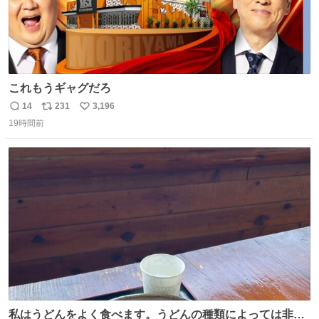
これもうギャグだろ
14
231
3,196
返
リ
い
19時間前
信
ポ
い
数
ス
ね
ト
数
数
私はうどんをよく食べます。うどんの種類によっては非常