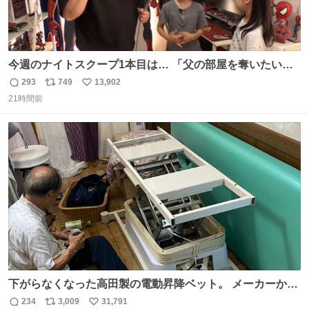
今週のナイトスクープ1本目は… 「父の部屋を奪いたい姉
妹」
293
749
13,902
返
リ
い
21時間前
信
ポ
い
数
ス
ね
ト
数
数
下がらなくなった高田製の電動昇降ベット。 メーカーから
は、完全に見放されたんですが、 見事に85歳の父が治しま
234
3,009
31,791
返
リ
い