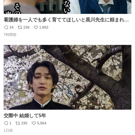
看護婦を一人でも多く育ててほしいと黒川先生に頼まれ、
１年間だけ黒川病院で働くことにしたりん。 直美はその１
34
158
1,902
返
リ
い
年間で恵風看護婦会を立て直すと話しました。 👇このシー
7時間前
信
ポ
い
ンをぜひ本編で web.nhk/tv/an/kazekaor… #朝ドラ #風薫
数
ス
ね
る 見上愛 上坂樹里 平埜生成
ト
数
数
交際中 結婚して5年
1
195
5,564
返
リ
い
1日前
信
ポ
い