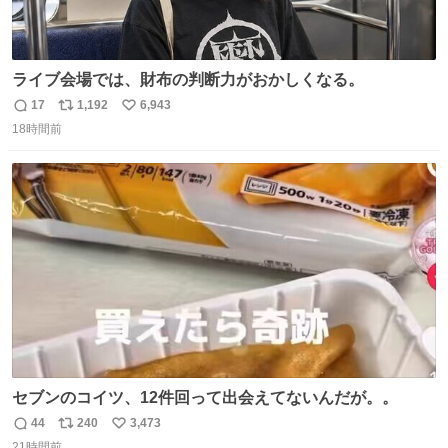
ライブ会場では、財布の判断力がおかしくなる。
17
1,192
6,943
返
リ
い
18時間前
信
ポ
い
数
ス
ね
ト
数
数
セブンのコイツ、12件回って出会えてないんだが。。
44
240
3,473
返
リ
い
21時間前