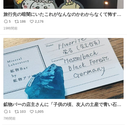
旅行先の暗闇にいたこれがなんなのかわからなくて怖すぎ
た 子どもたちも怖がりまくってた👻 ちいかわってこういう
5
186
2,176
返
リ
い
感じのお話なんですか…？
19時間前
信
ポ
い
数
ス
ね
ト
数
数
鉱物バーの店主さんに「子供の頃、友人の土産で青い石を
貰って、それがすごく気に入ってたのに、いつかの引越し
1
103
1,005
返
リ
い
で無くしてしまった」という話をしたら、 「お土産で買っ
7時間前
信
ポ
い
てきたくらいの価格感なら、ドイツの黒い森のフローライ
数
ス
ね