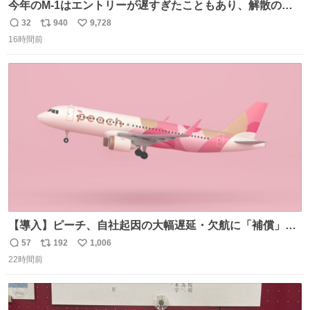
今年のM-1はエントリーが遅すぎたこともあり、解散の可
能性を作り出してからのスタート！！ 遅くなって申し訳な
32
940
9,728
返
リ
い
い🙏 エントリーナンバーは「GO!無策!」でかなり覚えやす
16時間前
信
ポ
い
い！応援をお願いすることになりそう！！
数
ス
ね
ト
数
数
【導入】ピーチ、自社起因の大幅遅延・欠航に「補償」開
始へ news.livedoor.com/article/detail… 同社に起因する理
57
192
1,006
返
リ
い
由によって大幅遅延や欠航が発生した場合、乗客が負担し
22時間前
信
ポ
い
た宿泊費や交通費を、領収書の事後申請に基づき、国内線
数
ス
ね
は1人あたり上限1万円、国際線は上限2万円まで支払う。
ト
数
数