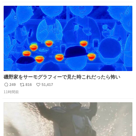
数
ス
ね
ト
数
数
磯野家をサーモグラフィーで見た時これだったら怖い
249
816
51,417
返
リ
い
11時間前
信
ポ
い
数
ス
ね
ト
数
数