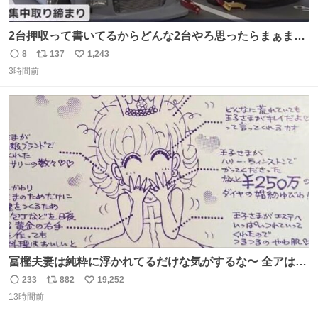
2台押収って書いてるからどんな2台やろ思ったらまぁまぁ
へんてこな1台押収してて笑い止まらん
8
137
1,243
返
リ
い
3時間前
信
ポ
い
数
ス
ね
ト
数
数
冨樫夫妻は純粋に浮かれてるだけな気がするな〜 全アはこ
こに自分の市場価値的なものを上乗せするので、 すっぴん
233
882
19,252
返
リ
い
＆寝起きのボサボサ頭でも「今日も可愛いね」が止まらな
13時間前
信
ポ
い
い。放っておくと永遠に髪撫でてきて作業進まない()
数
ス
ね