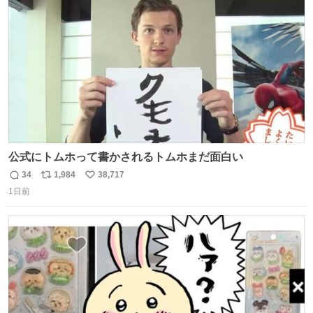
ト
数
数
公式にトムホって書かされるトムホまだ面白い
34
1,984
38,717
返
リ
い
1日前
信
ポ
い
数
ス
ね
ト
数
数