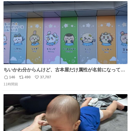
ト
数
数
ちいかわ分からんけど、古本屋だけ属性が名前になってる
のはどういうこと？
146
490
37,707
返
リ
い
11時間前
信
ポ
い
数
ス
ね
ト
数
数