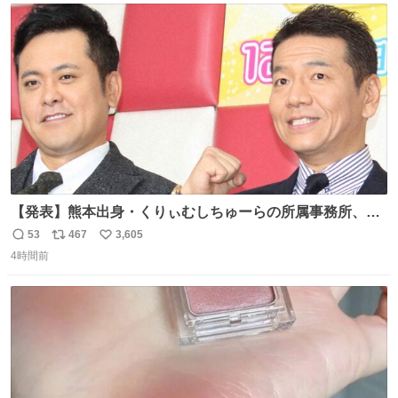
156cm40kg、年中日焼け止めとお友達の私より綺麗な手や
ト
数
数
めてもろて とか言う
【発表】熊本出身・くりぃむしちゅーらの所属事務所、被
災地に義援金寄付 news.livedoor.com/article/detail… くり
53
467
3,605
返
リ
い
ぃむしちゅーやマツコ、有働由美子らが所属する芸能事務
4時間前
信
ポ
い
所「チャッターボックス」が7日、公式サイトを更新。熊
数
ス
ね
本地震の被災地支援のため義援金を寄付したことを公表し
ト
数
数
た。