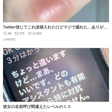
Twitter信じてこれ涙袋入れたけどマジで盛れた…ありがと
う…
48
575
11,822
返
リ
い
14時間前
信
ポ
い
数
ス
ね
ト
数
数
彼女の名前呼び間違えたレベルのミス