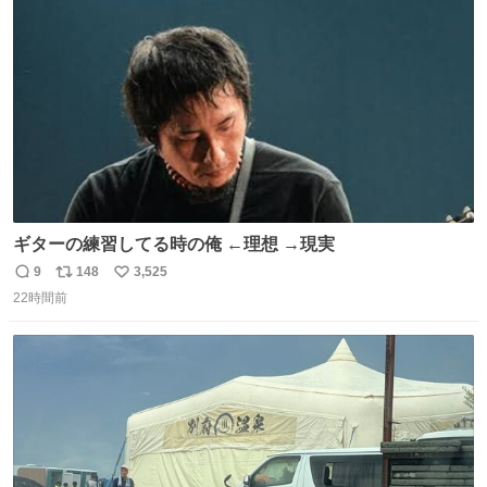
す。 インターホンの応対も大切なコミュニケーションの学
ト
数
数
びです。
ギターの練習してる時の俺 ←理想 →現実
9
148
3,525
返
リ
い
22時間前
信
ポ
い
数
ス
ね
ト
数
数