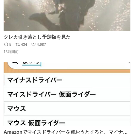
クレカ引き落とし予定額を見た
5
434
4,687
返
リ
い
13時間前
信
ポ
い
数
ス
ね
ト
数
数
Amazonでマイスドライバーを買おうとすると、マイナス