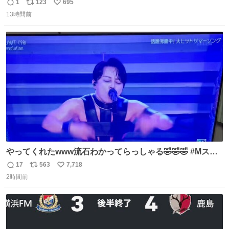
りツヤ肌叶う保湿タイプ - fashion-press.net/news/148945
1
123
695
返
リ
い
13時間前
信
ポ
い
数
ス
ね
ト
数
数
やってくれたwww流石わかってらっしゃる🤣🤣🤣 #Mステ
#西川貴教
17
563
7,718
返
リ
い
2時間前
信
ポ
い
数
ス
ね
ト
数
数