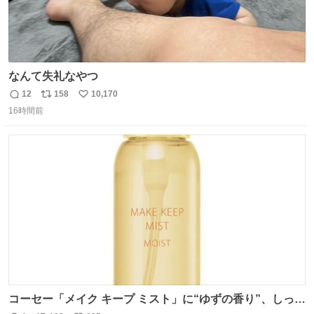
なんて失礼なやつ
12
158
10,170
返
リ
い
16時間前
信
ポ
い
数
ス
ね
ト
数
数
コーセー「メイク キープ ミスト」に“ゆずの香り”、しっと