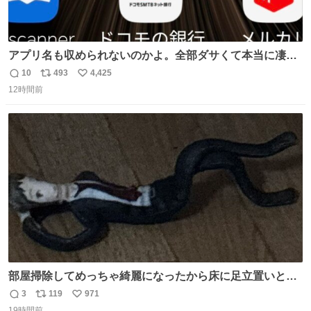
アプリ名も収められないのかよ。全部ダサくて本当に凄
い。 https://t.co/LemyLGyVkR
10
493
4,425
返
リ
い
12時間前
信
ポ
い
数
ス
ね
ト
数
数
部屋掃除してめっちゃ綺麗になったから床に足立置いとい
たら家族にまだゴミ残ってるよって言われて神
3
119
971
返
リ
い
19時間前