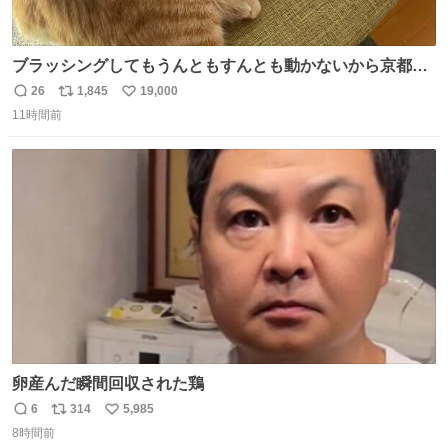
ブラッシングしてもうんともすんとも動かないから京都の
寺にある庭みたいになってる
26
1,845
19,000
返
リ
い
11時間前
信
ポ
い
数
ス
ね
ト
数
数
卵産んだ瞬間回収された鶏
6
314
5,985
返
リ
い
8時間前
信
ポ
い