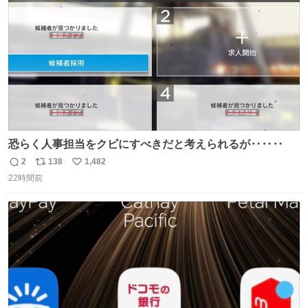
数
恐らく人事担当をクビにすべきだと考えられるが‥‥‥
2
138
1,482
返
リ
い
22時間前
信
ポ
い
数
ス
ね
ト
数
数