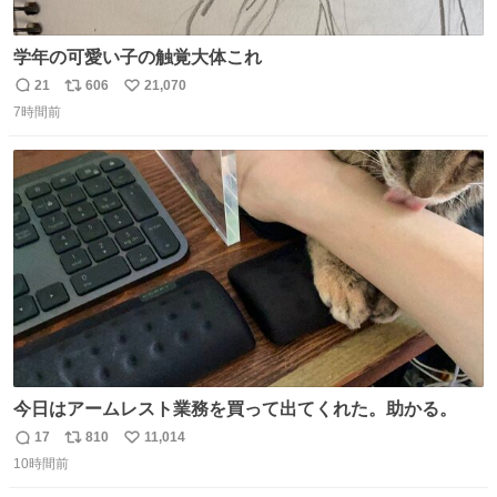
学年の可愛い子の触覚大体これ
21
606
21,070
返
リ
い
7時間前
信
ポ
い
数
ス
ね
ト
数
数
今日はアームレスト業務を買って出てくれた。助かる。
17
810
11,014
返
リ
い
10時間前
信
ポ
い
数
ス
ね