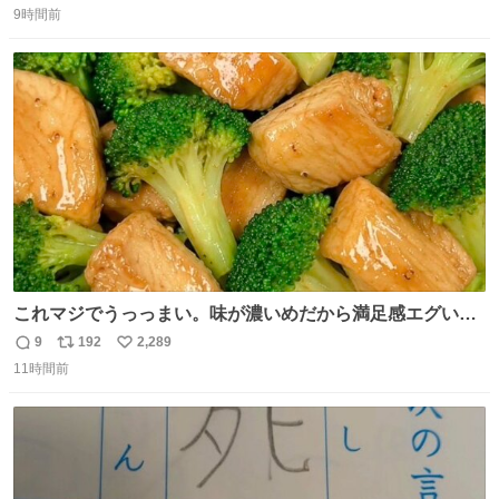
9時間前
信
ポ
い
数
ス
ね
ト
数
数
これマジでうっっまい。味が濃いめだから満足感エグいし
1週間で3キロ痩せた😭
9
192
2,289
返
リ
い
11時間前
信
ポ
い
数
ス
ね
ト
数
数