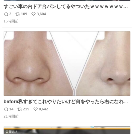
すごい車の内ドア台パンしてるやついたｗｗｗｗｗｗｗｗ
ｗｗｗｗｗｗ
2
109
3,604
返
リ
い
16時間前
信
ポ
い
数
ス
ね
ト
数
数
before私すぎてこれやりたいけど何をやったら右になれる
の
14
215
8,642
返
リ
い
21時間前
信
ポ
い
数
ス
ね
ト
数