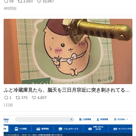
59
2,503
32,067
返
リ
い
9時間前
信
ポ
い
数
ス
ね
ト
数
数
ふと冷蔵庫見たら、脳天を三日月宗近に突き刺されてるく
りまんじゅうパイセンが
1
375
4,857
返
リ
い
1日前
信
ポ
い
数
ス
ね
ト
数
数