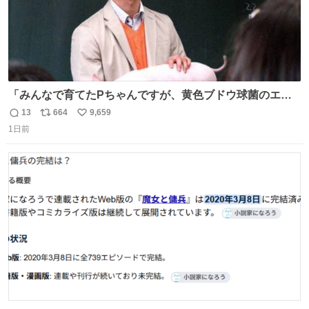
「みんなで育てたPちゃんですが、黄色ブドウ球菌のエン
テロトキシン（耐熱性毒素）が検出されたので、議論する
13
664
9,659
返
リ
い
までもなく処分が決まりました」
1日前
信
ポ
い
数
ス
ね
ト
数
数