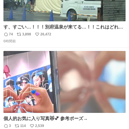
す、すごい…！！！別府温泉が来てる…！！これはどれぐ
らい待つんだろう…
74
3,898
26,472
返
リ
い
6時間前
信
ポ
い
数
ス
ね
ト
数
数
個人的お気に入り写真😻💕 参考ポーズ→
3
114
2,539
返
リ
い