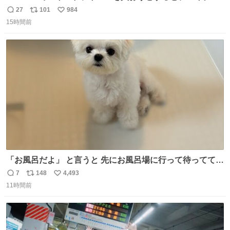
ドライバー先輩が出しゃばってくる
27
101
984
返
リ
い
15時間前
信
ポ
い
数
ス
ね
ト
数
数
「お風呂だよ」 と言うと 先にお風呂場に行って待っててく
れる 賢いライス
7
148
4,493
返
リ
い
11時間前
信
ポ
い
数
ス
ね
ト
数
数