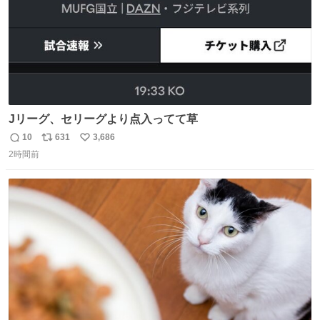
Jリーグ、セリーグより点入ってて草
10
631
3,686
返
リ
い
2時間前
信
ポ
い
数
ス
ね
ト
数
数