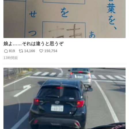
娘よ……それは違うと思うぞ
819
14,166
150,754
返
リ
い
13時間前
信
ポ
い
数
ス
ね
ト
数
数