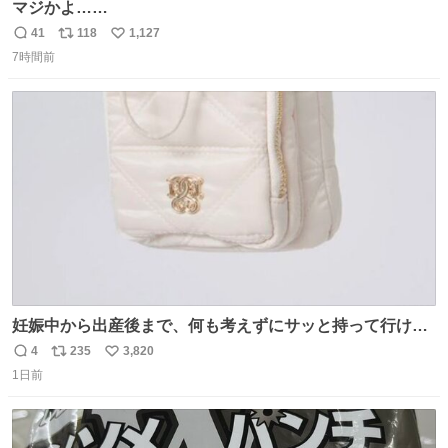
マジかよ……
41
118
1,127
返
リ
い
7時間前
信
ポ
い
数
ス
ね
ト
数
数
妊娠中から出産後まで、何も考えずにサッと持って行ける
ようなショルダーバッグが欲しいな〜と思っていたのだけ
4
235
3,820
返
リ
い
ど snidelでめちゃくちゃピッタリなものを見つけたので買
1日前
信
ポ
い
った！✨ スマホと小物とペットボトルが入るの最高すぎる
数
ス
ね
🥹 しかもスマホ入れ独立してるしファスナーない！地味に
ト
数
数
嬉しいやつ！！！