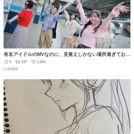
有名アイドルのMVなのに、見覚えしかない場所過ぎておも
ろいな
5
197
1,691
返
リ
い
11時間前
信
ポ
い
数
ス
ね
ト
数
数