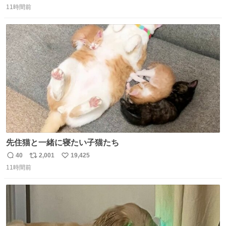
11時間前
信
ポ
い
数
ス
ね
ト
数
数
先住猫と一緒に寝たい子猫たち
40
2,001
19,425
返
リ
い
11時間前
信
ポ
い
数
ス
ね
ト
数
数