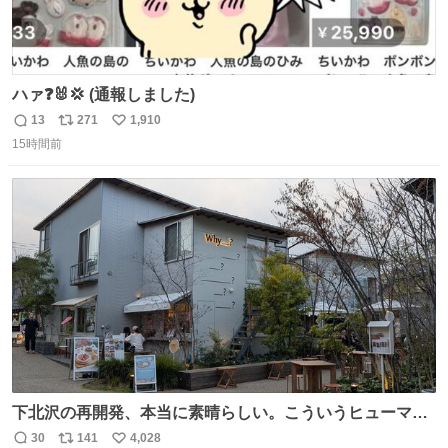
ハァ❓🐰💢 (通報しました)
13
271
1,910
返
リ
い
15時間前
信
ポ
い
数
ス
ね
ト
数
数
下北沢の再開発、本当に素晴らしい。こういうヒューマン
スケールの開発がいいんだよ。
30
141
4,028
返
リ
い