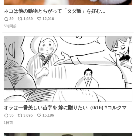
ネコは他の動物とちがって「タダ飯」を好む
nazology.kusuguru.co.jp/archives/94563 米UCの先行研
39
1,989
12,016
返
リ
い
究によると、多くの動物はタスクをクリアしてエサを獲る
5時間前
信
ポ
い
ことを好む傾向があるが、ネコにはこの傾向が見られない
数
ス
ね
のだという。ネコ様は面倒な作業がお嫌いなようです。
ト
数
数
オラは一番美しい苗字を 嫁に贈りたい（0/16) #コルクマン
ガ専科
55
3,695
15,186
返
リ
い
1日前
信
ポ
い
数
ス
ね