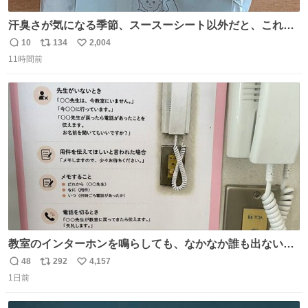
汗臭さが気になる季節、スースーシート以外だと、これが
とにかくスッキリする。2年くらい前に #生活は踊る で紹
10
134
2,004
返
リ
い
介したやつ。おじさんにもおばさんにもオススメだ。ドラ
11時間前
信
ポ
い
ストに売ってるぞ。ドライシャンプーって書いてあるけど
数
ス
ね
汗拭きシートみたいなもの。耳裏襟足首筋がんがん拭いて
ト
数
数
汗臭不安を解消。
教室のインターホンを鳴らしても、なかなか誰も出ないこ
とがあります…。 もしかすると「電話の出方」に困ってい
48
292
4,157
返
リ
い
るのかもしれません。 そこで「何を話せばいいか」が見え
1日前
信
ポ
い
る手引きを用意して、安心して電話に出られるようにしま
数
ス
ね