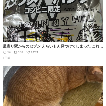
最寄り駅からのセブン えらいもん見つけてしまった これ売
ってくれへんかな… #浅井健一 #ポテチ #ロックの名盤
14
138
4,263
返
リ
い
1日前
信
ポ
い
数
ス
ね
ト
数
数