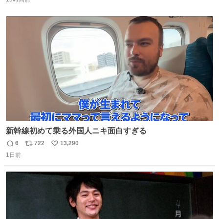
信
ポ
い
数
ス
ね
ト
数
数
新幹線初めて乗る外国人ニキ面白すぎる
6
722
13,290
返
リ
い
1日前
信
ポ
い
数
ス
ね
ト
数
数