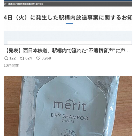
【発表】西日本鉄道、駅構内で流れた“不適切音声”に声明
「被害届も検討」 news.livedoor.com/article/detail… 4日
122
624
3,968
返
リ
い
に西鉄福岡（天神）駅および薬院駅で発生した駅構内放送
10時間前
信
ポ
い
事案について声明を公表した。「第三者によって駅構内放
数
ス
ね
送設備に外部から不正に音声が流された可能性も含めて確
ト
数
数
認を実施」と説明した。