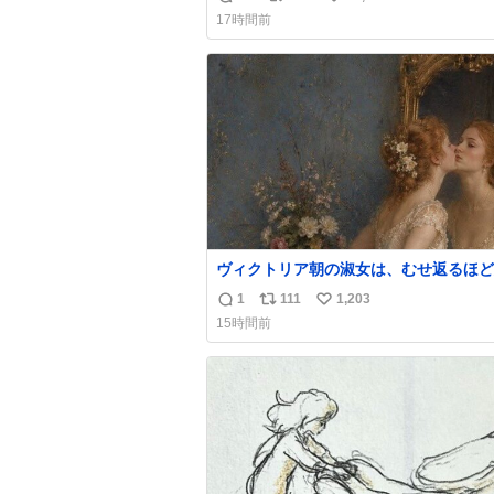
返
リ
い
17時間前
信
ポ
い
数
ス
ね
ト
数
数
ヴィクトリア朝の淑女は、むせ返るほど
の香水を身につけるものではないとされ
1
111
1,203
返
リ
い
た。それでも香水は、髪や肌の手入れと
15時間前
くらい、ヴィクトリア朝の女性達の美容
信
ポ
い
に欠かせないものだった。 当時の香水は、現
数
ス
ね
在私たちが知る香水よりも単純な組成で
ト
数
の大部分は薔薇、菫、ベルガモット、
数