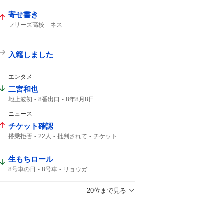
寄せ書き
フリーズ高校
ネス
入籍しました
エンタメ
二宮和也
地上波初
8番出口
8年8月8日
コメント全文
映画8番出口
ニュース
映画「8番出口」
チケット確認
搭乗拒否
22人
批判されて
チケット
客室乗務員
生もちロール
8号車の日
8号車
リョウガ
20位まで見る