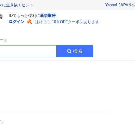
Yahoo! JAPAN
ヘ
トクに生き抜くヒント
IDでもっと便利に
新規取得
ログイン
［おトク］10％OFFクーポンあります
ース
検索
た。