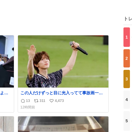
ト
1
2
3
よ
この人だけずっと目に光入ってて事故画一枚
もなかったすごい #TravisJapan #Jリーグ
4
13
311
4,473
返
リ
い
同じ感
12時間前
信
ポ
い
数
ス
ね
5
ト
数
数