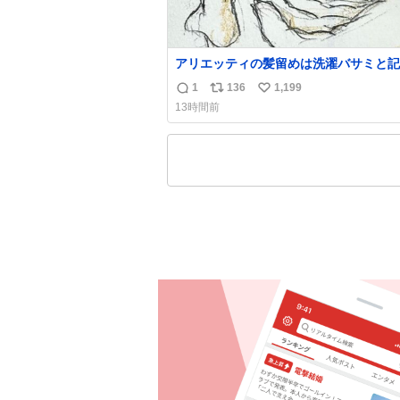
アリエッティの髪留めは洗濯バサミと記
れることが多いですが、もっと小さいプ
1
136
1,199
返
リ
い
チックのクリップです。 バネは使いや
13時間前
うに強度を調整してあるはず。
信
ポ
い
数
ス
ね
ト
数
数