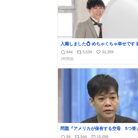
入籍しました💍 めちゃくちゃ幸せです 
守るためにも頑張ります！
644
5,530
32,355
返
リ
い
1時間前
信
ポ
い
数
ス
ね
ト
数
数
問題『アメリカが保有する空母 5つ答
名倉「ホンマごめん、日本」
59
544
15,299