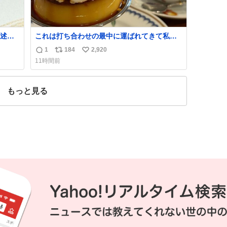
述さ
これは打ち合わせの最中に運ばれてきて私の
ラス
理性を根こそぎ奪い去ったプリンの写真で
1
184
2,920
返
リ
い
すいよ
す。
11時間前
信
ポ
い
数
ス
ね
ト
数
もっと見る
数