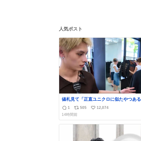
人気ポスト
値札見て「正直ユニクロに似たやつある
ね」とか言い出すの好きすぎる
1
505
12,074
返
リ
い
WWWWWWWWWWWWW こちら側と
14時間前
覚助かる🙂‍↕️🙂‍↕️🙂‍↕️
信
ポ
い
数
ス
ね
ト
数
数