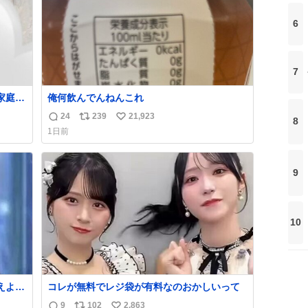
6
7
家庭を
俺何飲んでんねんこれ
24
239
21,923
8
返
リ
い
1日前
信
ポ
い
数
ス
ね
ト
数
9
数
10
えよ』
コレが無料でレジ袋が有料なのおかしいって
9
102
2,863