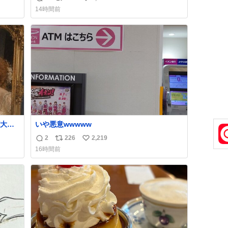
返
リ
い
14時間前
信
ポ
い
数
ス
ね
ト
数
数
大量
いや悪意wwwww
てい
2
226
2,219
返
リ
い
同じ
16時間前
習慣
信
ポ
い
数
ス
ね
、そ
ト
数
数