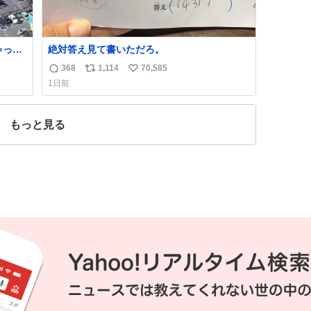
ゃった
絶対答え見て書いただろ。
368
1,114
70,585
返
リ
い
1日前
信
ポ
い
数
ス
ね
ト
数
もっと見る
数