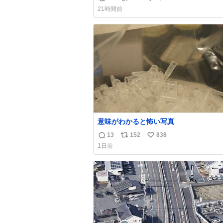
返
リ
い
21時間前
信
ポ
い
数
ス
ね
ト
数
数
意味がわかると怖い写真
13
152
838
返
リ
い
1日前
信
ポ
い
数
ス
ね
ト
数
数