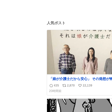
人気ポスト
「娘が介護士だから安心」 その発想が怖い。
ちなみにこのポスターは、介護職の求人
435
2,870
22,139
返
リ
い
職支援をしている会社のポスターらしい
20時間前
信
ポ
い
数
ス
ね
ト
数
数