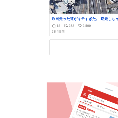
昨日走った道がキモすぎた。 逆走しち
かと思ったよ
18
252
2,590
返
リ
い
23時間前
信
ポ
い
数
ス
ね
ト
数
数