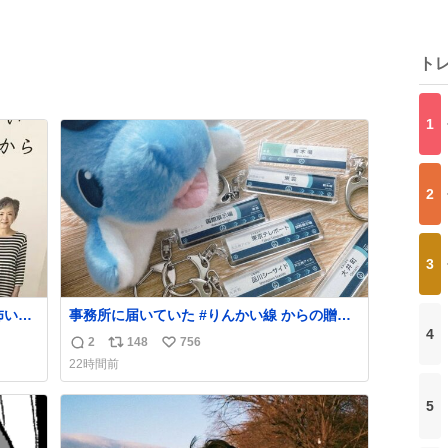
ト
1
2
3
事務所に届いていた #りんかい線 からの贈り
4
や転
物…！🐬🚃 ほたるとおそろいで買った天王洲
2
148
756
返
リ
い
。
アイルキーホルダー、今も稽古カバンに着け
22時間前
ていますが Xのポストを見つけて、届けてく
信
ポ
い
ださいました。 大井町も学生の頃通っていた
数
ス
ね
5
のでとっても嬉しいな。 東雲れにさん、りん
ト
数
かる、ありがとうございます😌
数