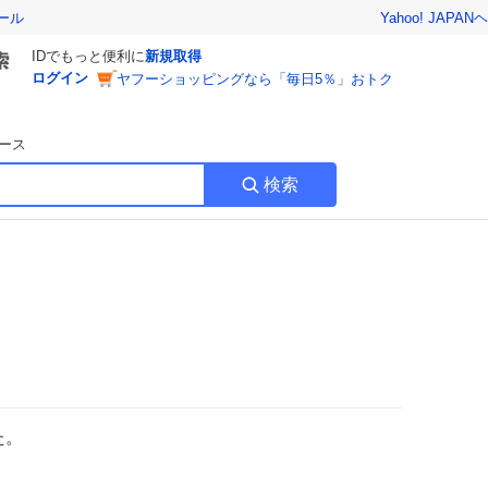
Yahoo! JAPAN
ヘ
ール
IDでもっと便利に
新規取得
ログイン
ヤフーショッピングなら「毎日5％」おトク
ース
検索
た。