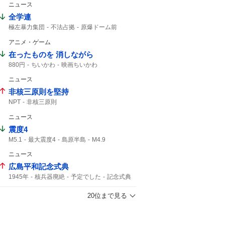
ニュース
全学連
極左暴力集団
不法占拠
原爆ドーム前
原爆ドーム
八つ当たり
ドーム前
ドーム
アニメ・ゲーム
在ったものを 消しながら
880円
ちいかわ
映画ちいかわ
ニュース
非核三原則を堅持
NPT
非核三原則
ニュース
震度4
M5.1
最大震度4
島原半島
M4.9
熊本県天草・芦北地方
筑後地方
震度3
ニュース
津波の心配はありません
M4.8
緊急地震速報
59分
鹿児島県
広島平和記念式典
1945年
核兵器廃絶
予定でした
記念式典
20位まで見る