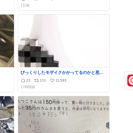
返
リ
い
け呼んで下さい😰 保険にロードサービス付い
1日前
てて金銭負担も無いんですから これで走る
信
ポ
い
と、壊さなくていい所まで壊しちゃいますか
数
ス
ね
ら 実際、外装ダメージ、ABSセンサ断線、ブ
ト
数
レーキホースも傷入っちゃってます…
数
びっくりしたモザイクかかってるのかと思っ
た
23
131
11,593
返
リ
い
17時間前
信
ポ
い
数
ス
ね
ト
数
数