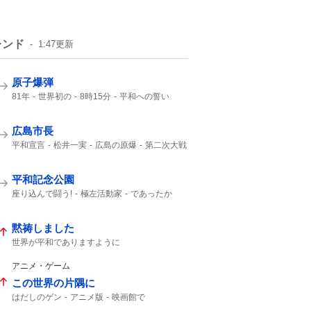
レンド
1:47
更新
原子爆弾
81年
世界初の
8時15分
平和への誓い
午前8時15分
8月6日 広島
ご冥福をお祈り
広島市長
平和宣言
松井一実
広島の原爆
第二次大戦
日本国憲法
口を揃えて
誰1人
2000年
NHK
平和記念公園
座り込んで闘う!
極左活動家
であったか
哀悼の誠
広島県警
小泉防衛大臣
広島市民
黙祷しました
世界が平和でありますように
平和でありますように
アニメ・ゲーム
この世界の片隅に
はだしのゲン
アニメ版
映画館で