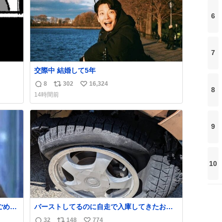
6
7
交際中 結婚して5年
8
302
16,324
返
リ
い
8
14時間前
信
ポ
い
数
ス
ね
ト
数
9
数
10
バーストしてるのに自走で入庫してきたお客
さん バーストしたならその場で動かないで助
32
148
774