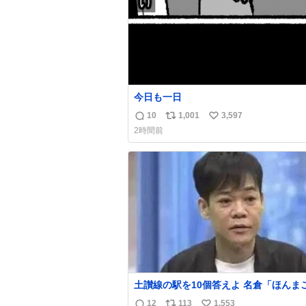
今日も一日
10
1,001
3,597
返
リ
い
2時間前
信
ポ
い
数
ス
ね
ト
数
数
土讃線の駅を10個答えよ 名倉「ほんまごめ
ん、」 ↑正解（御免駅）
12
113
1,553