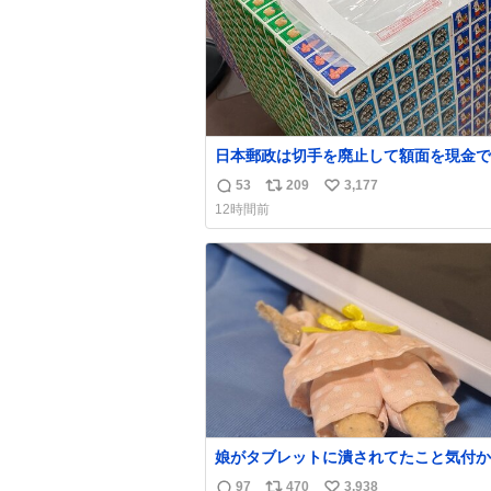
日本郵政は切手を廃止して額面を現金で
戻せ2026 #日本郵政 @JapanPostHD_
53
209
3,177
返
リ
い
12時間前
信
ポ
い
数
ス
ね
ト
数
数
娘がタブレットに潰されてたこと気付か
った。 旦那だけは娘の波長を感じ取れ
97
470
3,938