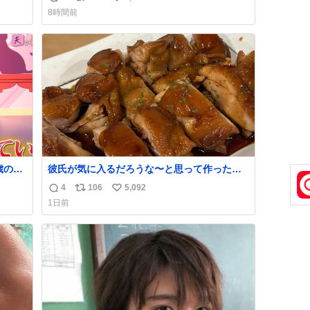
返
リ
い
急いで
8時間前
も謝
信
ポ
い
てし
数
ス
ね
味に
ト
数
た。
数
歳の弟
彼氏が気に入るだろうな〜と思って作ったら
想像の何倍も美味しい美味しい言ってくれて
4
106
5,092
返
リ
い
嬉しい
1日前
信
ポ
い
数
ス
ね
ト
数
数