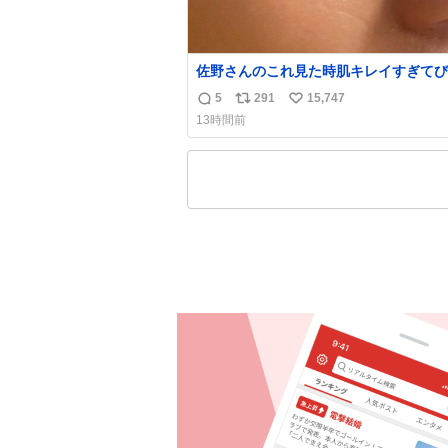
佐野さんのこれ見た時肌キレイすぎてび
りしたし、やはりアイドルって体型･肌
5
291
15,747
返
リ
い
ごすぎる
13時間前
信
ポ
い
数
ス
ね
ト
数
数