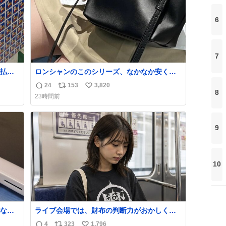
6
7
払い
ロンシャンのこのシリーズ、なかなか安くな
PR
らないのにセール価格になってる🖤✨レザー
24
153
3,820
返
リ
い
なのが反則級にかわいい。持ってるだけでコ
8
23時間前
ーデが格上げされる。
信
ポ
い
数
ス
ね
ト
数
9
数
10
なか
ライブ会場では、財布の判断力がおかしくな
るから
る。
4
323
1,796