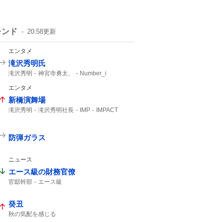
レンド
20:58
更新
エンタメ
滝沢秀明氏
滝沢秀明
神宮寺勇太、
Number_i
エンタメ
新橋演舞場
滝沢秀明
滝沢秀明社長
IMP
IMPACT
主演舞台
TOBE
IMP.
防弾ガラス
ニュース
エース級の財務官僚
官邸幹部
エース級
癸丑
秋の気配を感じる