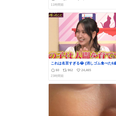
返
リ
い
声出せずともSOSが伝わったらしい。 
11時間前
旦那が救出して、泣きじゃくる娘に自分
信
ポ
い
って抱きしめようとしたら、ビンタされ
数
ス
ね
まった。3回ほど。 小さい手だけど、地
ト
数
痛い。 その後、娘は旦那に泣きついて
数
これは名言すぎる😂 (消しゴム食べた6
を思い出しながら)
60
962
24,465
返
リ
い
23時間前
信
ポ
い
数
ス
ね
ト
数
数