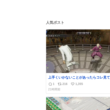
人気ポスト
上手くいかないことがあったらコレ見て
出してほしい。海外のギャグコメディ番
1
216
1,355
返
リ
い
ったらお笑いボイスが入る
21時間前
信
ポ
い
数
ス
ね
ト
数
数