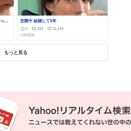
っく
交際中 結婚して5年
管理す
1
281
11,144
返
リ
い
13時間前
信
ポ
い
数
ス
ね
ト
数
もっと見る
数