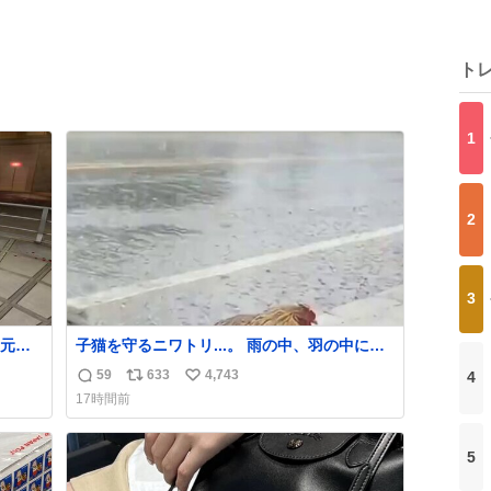
ト
1
2
3
元気
子猫を守るニワトリ...。 雨の中、羽の中に子
組だ
猫を入れて守る姿に感動した！！ 愛は種族を
59
633
4,743
4
返
リ
い
超える！
17時間前
信
ポ
い
数
ス
ね
ト
数
5
数