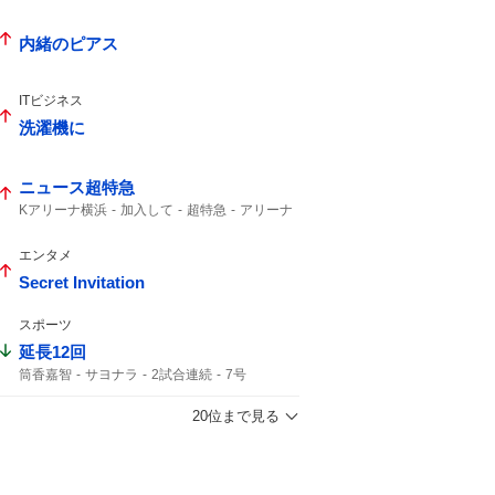
内緒のピアス
ITビジネス
洗濯機に
ニュース超特急
Kアリーナ横浜
加入して
超特急
アリーナ
Kアリーナ
エンタメ
Secret Invitation
スポーツ
延長12回
筒香嘉智
サヨナラ
2試合連続
7号
勝ち越し
ホームラン
タイムリー
20位まで見る