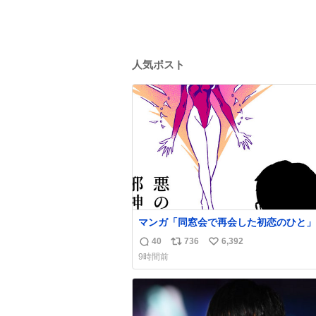
人気ポスト
マンガ「同窓会で再会した初恋のひと」
40
736
6,392
返
リ
い
9時間前
信
ポ
い
数
ス
ね
ト
数
数