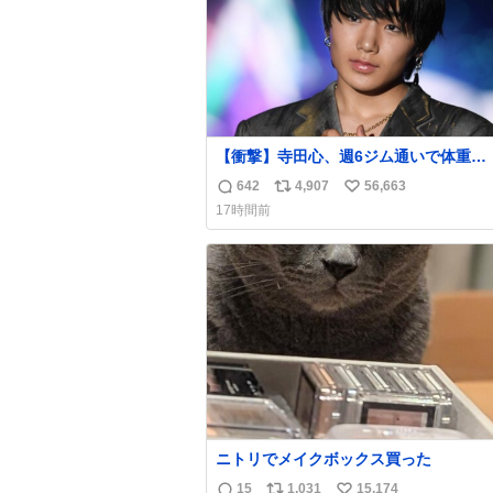
【衝撃】寺田心、週6ジム通いで体重
62kg→82kgに 110kgのベンチプレス
642
4,907
56,663
返
リ
い
げる姿披露
17時間前
news.livedoor.com/article/detail… 元々自重
信
ポ
い
のみだったが、更に筋肉を大きくするた
数
ス
ね
ム通いを開始。筋肉増量のためおにぎり
ト
数
個、ゼリー飲料3～4本、パスタと毎日4千
数
オーバーの食事を摂取し、増量したとい
ニトリでメイクボックス買った
15
1,031
15,174