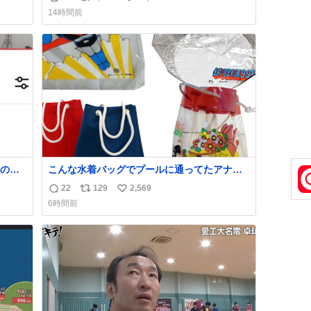
返
リ
い
方々ありがとーーー
14時間前
ー！！！！！！！！！！！！！！！！！！！
信
ポ
い
！！！！！！！
数
ス
ね
ト
数
数
の世
こんな水着バッグでプールに通ってたアナ
タ、完全なる同世代（笑） #70年代 #80年
22
129
2,569
返
リ
い
代 #昭和レトロ
6時間前
信
ポ
い
数
ス
ね
ト
数
数