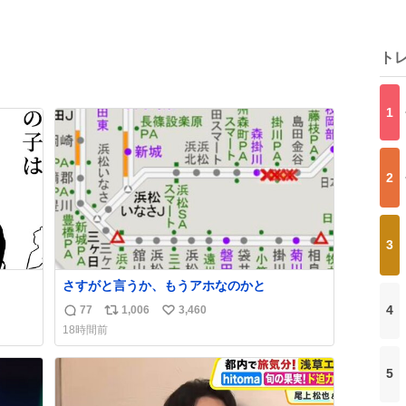
ト
1
2
3
さすがと言うか、もうアホなのかと
4
77
1,006
3,460
返
リ
い
18時間前
信
ポ
い
数
ス
ね
5
ト
数
数