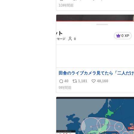
返
リ
い
10時間前
信
ポ
い
数
ス
ね
ト
数
数
田舎のライブカメラ見てたら「二人だけ
界」を発見した
40
1,181
48,160
返
リ
い
9時間前
信
ポ
い
数
ス
ね
ト
数
数