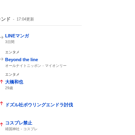
レンド
17:04
更新
LINEマンガ
3日間
エンタメ
Beyond the line
オールナイトニッポン
マイオンリー
カップリング曲
エンタメ
大橋和也
29歳
ドズル社ボウリングエンドラ討伐
コスプレ禁止
靖国神社
コスプレ