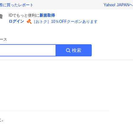
Yahoo! JAPAN
ヘ
実際に買ったレポート
IDでもっと便利に
新規取得
ログイン
［おトク］10％OFFクーポンあります
ース
検索
た。