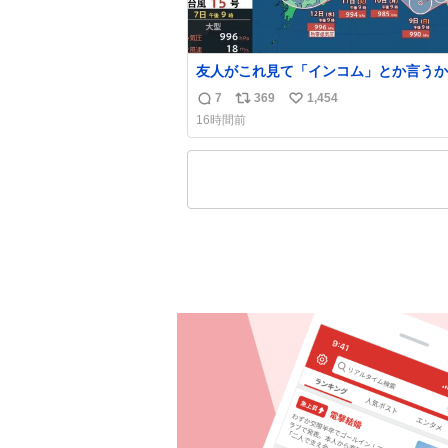
友人がこれ見て「インコム」とか言うか
もうそれにしか見えなくなっちゃった。
7
369
1,454
返
リ
い
16時間前
信
ポ
い
数
ス
ね
ト
数
数