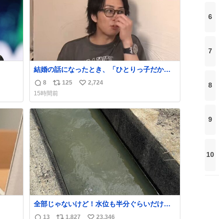
6
7
結婚の話になったとき、「ひとりっ子だから
持ち上
僕が諦めた瞬間に一族が潰える」「死ぬとき1
8
125
2,724
8
返
リ
い
人とか嫌」だから結婚願望は"ある"って答え
15時間前
たものの、結局「（結婚は）向いてねぇのか
信
ポ
い
めジ
もしれない」で締める北山くん、きっといろ
数
ス
ね
10
いろ考えて言葉を選んで、まるく収めてくれ
ト
数
9
kcal
たんだなと思った
数
う。
10
全部じゃないけど！水位も半分ぐらいだけ
ど！水が来はじめたよ！！！ 作業してくれた
13
1,827
23,346