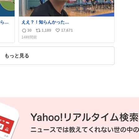
ら、
ええ？！知らんかった…
30
1,189
17,671
返
リ
い
14時間前
信
ポ
い
数
ス
ね
ト
数
もっと見る
数