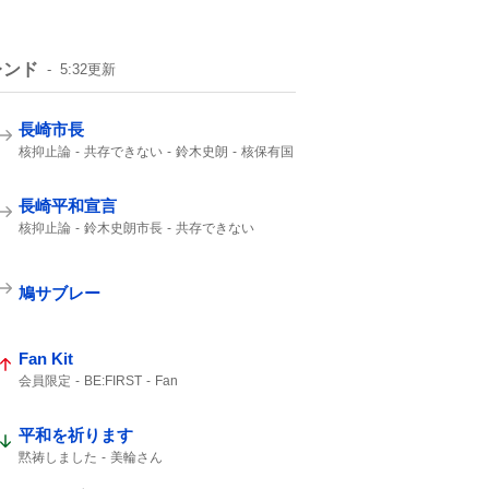
レンド
5:32
更新
長崎市長
核抑止論
共存できない
鈴木史朗
核保有国
平和宣言
非核三原則を堅持
核兵器禁止条約
非核三原則
長崎平和宣言
核抑止論
鈴木史朗市長
共存できない
核保有国
平和宣言
ケロイド
鳩サブレー
Fan Kit
会員限定
BE:FIRST
Fan
平和を祈ります
黙祷しました
美輪さん