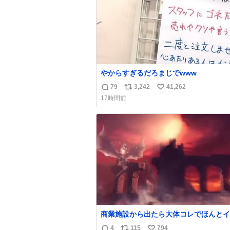
やからすぎるだろまじでwww
79
3,242
41,262
返
リ
い
17時間前
信
ポ
い
数
ス
ね
ト
数
数
商業施設から出たら大体コレでほんとイ
4
115
794