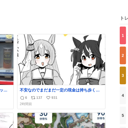
ト
1
2
3
リット
不安なのでまだまだ一定の現金は持ち歩く派
4
です。 #ウマ娘
6
137
931
返
リ
い
2時間前
信
ポ
い
数
ス
ね
5
ト
数
数