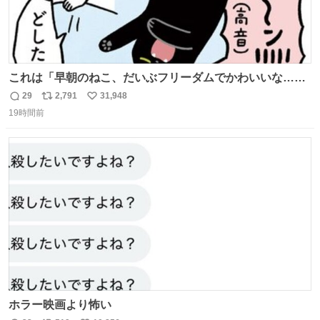
これは「早朝のねこ、だいぶフリーダムでかわいいな…」
の絵日記です🎐
29
2,791
31,948
返
リ
い
19時間前
信
ポ
い
数
ス
ね
ト
数
数
ホラー映画より怖い