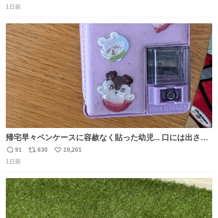
1日前
信
ポ
い
数
ス
ね
ト
数
数
帰宅早々ペンケースに容赦なく貼った幼児... 口には出さぬ
が勿体無い精神で心がざわつく.....ッ
91
630
19,201
返
リ
い
1日前
信
ポ
い
数
ス
ね
ト
数
数