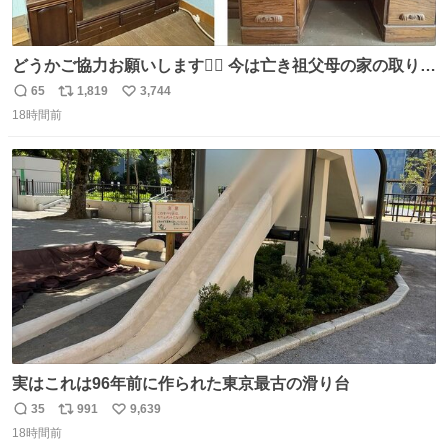
どうかご協力お願いします🙇‍♂️ 今は亡き祖父母の家の取り壊
しが決まり、どうしても処分して欲しくない食器棚と机の
65
1,819
3,744
返
リ
い
引き取り手を探しております この2つは私の祖母が当初一
18時間前
信
ポ
い
目惚れで購入したもので、祖母はc型肝炎で58歳という若
数
ス
ね
さで亡くなりましたが、この家具達をとても大切にしてお
ト
数
数
りました 続く↓
実はこれは96年前に作られた東京最古の滑り台
35
991
9,639
返
リ
い
18時間前
信
ポ
い