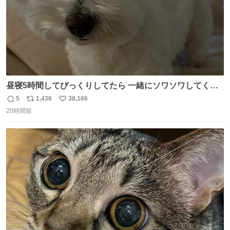
昼寝5時間してびっくりしてたら 一緒にソワソワしてくれ
た
5
1,436
38,166
返
リ
い
20時間前
信
ポ
い
数
ス
ね
ト
数
数