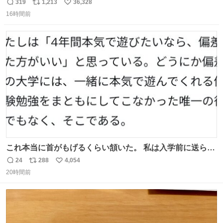
む・・・・！？ ⚠️よい子は絶対マネしないでね⚠️ #夏休み
319
1,213
36,328
返
リ
い
の自由研究
16時間前
信
ポ
い
数
ス
ね
ト
数
数
これ本当に首がもげるくらい頷いた。 私は入学前に送られ
てきた、大学のサークル紹介冊子を見た時点で終わりを感
24
288
4,054
返
リ
い
じたので、女子大でもないくせに偏差値の高い大学のイン
20時間前
信
ポ
い
カレサークルに突撃して所属するという奇行で事なきを得
数
ス
ね
た。 高偏差値に行けないならせめてそれくらいした方が予
ト
数
数
後がいいです。 https://t.co/9nMHIrETkw