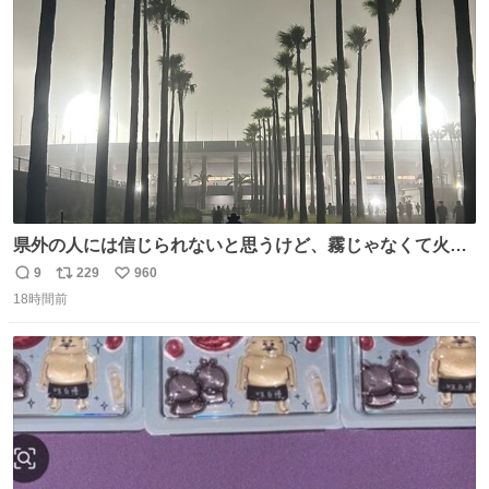
ト
数
数
県外の人には信じられないと思うけど、霧じゃなくて火山
灰です🌋 #桜島
9
229
960
返
リ
い
18時間前
信
ポ
い
数
ス
ね
ト
数
数