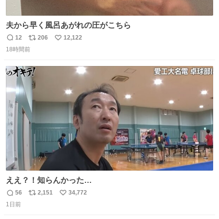
夫から早く風呂あがれの圧がこちら
12
206
12,122
返
リ
い
18時間前
信
ポ
い
数
ス
ね
ト
数
数
ええ？！知らんかった…
56
2,151
34,772
返
リ
い
1日前
信
ポ
い
数
ス
ね