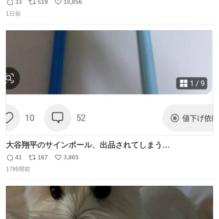
33
519
10,856
返
リ
い
1日前
信
ポ
い
数
ス
ね
ト
数
数
大谷翔平のサインボール、出品されてしまう…
41
167
3,865
返
リ
い
17時間前
信
ポ
い
数
ス
ね
ト
数
数