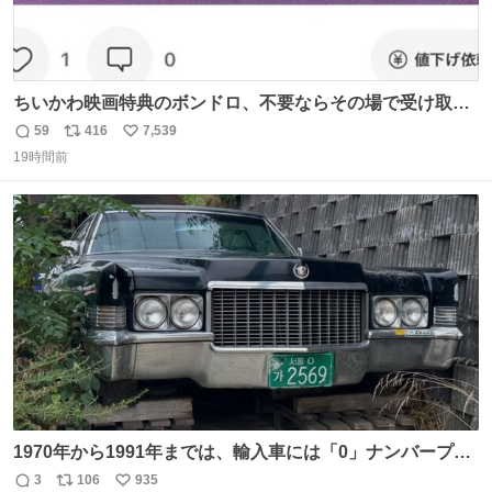
ちいかわ映画特典のボンドロ、不要ならその場で受け取り
辞退すれば良いのに白々しい
59
416
7,539
返
リ
い
19時間前
信
ポ
い
数
ス
ね
ト
数
数
1970年から1991年までは、輸入車には「0」ナンバープレ
ートが使用されていました。 その後、この制度は廃止さ
3
106
935
返
リ
い