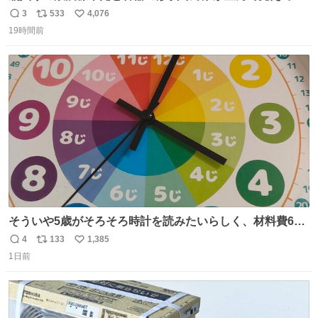
まうことから、なるべく歪みがない状態で観察しやすいよ
3
533
4,076
返
リ
い
うにこのような形で保存していると前に科博の先生から教
19時間前
信
ポ
い
えてもらった #国立科学博物館
数
ス
ね
ト
数
数
そういや5歳がそろそろ時計を読みたいらしく、材料費600
円で作れる知育時計作ってみた！ めっちゃ簡単！ ありがと
4
133
1,385
返
リ
い
う先人！
1日前
信
ポ
い
数
ス
ね
ト
数
数