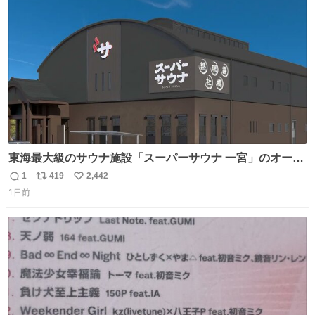
ト
数
数
東海最大級のサウナ施設「スーパーサウナ 一宮」のオープ
ン日が2026年9月8日に決定‼️ 5種類の本格サウナや4種類の
1
419
2,442
返
リ
い
⽔⾵呂、約50名が同時に休息できる休憩スペースなど、男
1日前
信
ポ
い
性が求める設備を極限まで突き詰めた「サウナの理想郷」
数
ス
ね
😍😍😍 ⬇️詳細ページ⬇️ supersento.com/chubu/aichi/ic…
ト
数
数