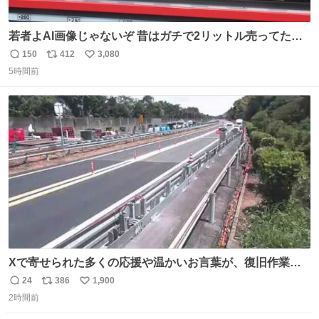
若者よAI画像じゃないぞ 昔はガチで2リットル売ってたん
やでw
150
412
3,080
返
リ
い
5時間前
信
ポ
い
数
ス
ね
ト
数
数
Xで寄せられた多くの応援や温かいお言葉が、復旧作業に
携わる社員の大きな励みとなっております。ありがとうご
24
386
1,900
返
リ
い
ざいます。 九州道
2時間前
信
ポ
い
数
ス
ね