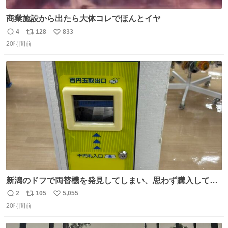
商業施設から出たら大体コレでほんとイヤ
4
128
833
返
リ
い
20時間前
信
ポ
い
数
ス
ね
ト
数
数
新潟のドフで両替機を発見してしまい、思わず購入してし
まい大阪に発送するイベントが発生
2
105
5,055
返
リ
い
20時間前
信
ポ
い
数
ス
ね