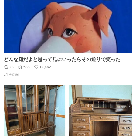
どんな顔だよと思って見にいったらその通りで笑った
28
583
12,662
返
リ
い
14時間前
信
ポ
い
数
ス
ね
ト
数
数