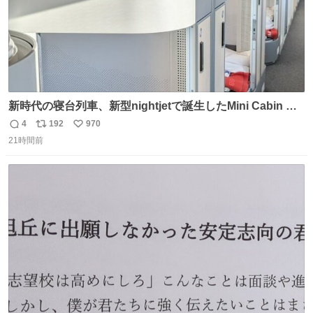
新時代の寝台列車、新型nightjetで誕生したMini Cabin ま
さに走るカプセルホテルといった感じで、一人旅で利用す
4
192
970
返
リ
い
るのにはちょうどいい設備。 他の人も言ってましたが、サ
21時間前
信
ポ
い
ンライズの後継に欲しい…
数
ス
ね
ト
数
数