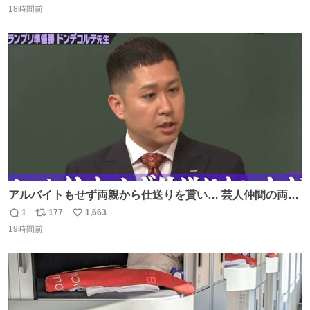
れ、すべての「0」ナンバープレートは抹消・無効化され
18時間前
信
ポ
い
ました。 ところが最近、その「0」ナンバープレートを装
数
ス
ね
着した車両が発見されました。 今でも残っていること自体
ト
数
数
が奇跡です……。
アルバイトもせず両親から仕送りを貰い… 芸人仲間の両親
のスネまでかじる!? ドンデコルテ銀次⚡️ 無料見逃し配信は
1
177
1,663
返
リ
い
こちらから ▶︎abema.go.link/gBLVb ◤しくじり先生
19時間前
信
ポ
い
ABEMAにて毎週最新話無料配信中◢ @10000nabe
数
ス
ね
@akmllube0617
ト
数
数