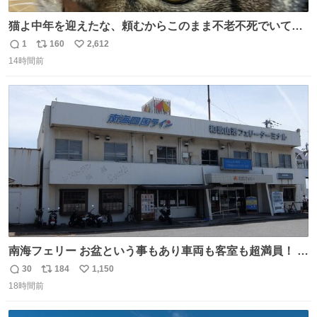
猫よ中年を迎えたな、頼むからこのまま不老不死でいてく
れ…と願ってから、いや人間の家族が死に絶えて猫だけこ
1
160
2,612
返
リ
い
の世に置いていくなんてひどいことはできない…と思って
14時間前
信
ポ
い
から、猫のこの可愛さと愛嬌なら未来永劫ほかの人間に可
数
ス
ね
愛がられて困ることもなかろうなと思ったのでやっぱり猫
ト
数
数
よ不老不死でいてくれ
南海フェリー お盆という事もあり車両も客室も超満員！ 廃
止になったらどうなるのコレ？
30
184
1,150
返
リ
い
18時間前
信
ポ
い
数
ス
ね