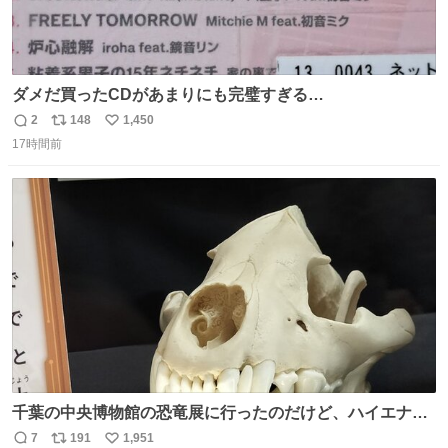
ダメだ買ったCDがあまりにも完璧すぎる…
2
148
1,450
返
リ
い
17時間前
信
ポ
い
数
ス
ね
ト
数
数
千葉の中央博物館の恐竜展に行ったのだけど、ハイエナの
鼻の奥の構造が素敵すぎて張り付いてしまった
7
191
1,951
返
リ
い