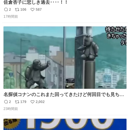
佐倉杏子に悲しき過去‥‥！！
2
106
587
返
リ
い
17時間前
信
ポ
い
数
ス
ね
ト
数
数
名探偵コナンのこれまた回ってきたけど何回目でも見ちゃ
う魔力あるのよな
2
179
2,002
返
リ
い
23時間前
信
ポ
い
数
ス
ね
ト
数
数