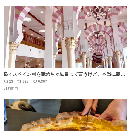
数
ス
ね
ト
数
数
良くスペイン村を舐めちゃ駄目って言うけど、本当に舐め
ちゃ行けないのはスペィン村ホテル🏛🏨 だってロビーから
13
925
6,867
返
リ
い
中庭抜けるだけでこの有様🤩 ディズニーホテル泊まってる
21時間前
信
ポ
い
場所じゃない。 5年振りの志摩スペイン村パルケエスパー
数
ス
ね
ニャは益々素晴らしい場所になってる
ト
数
数