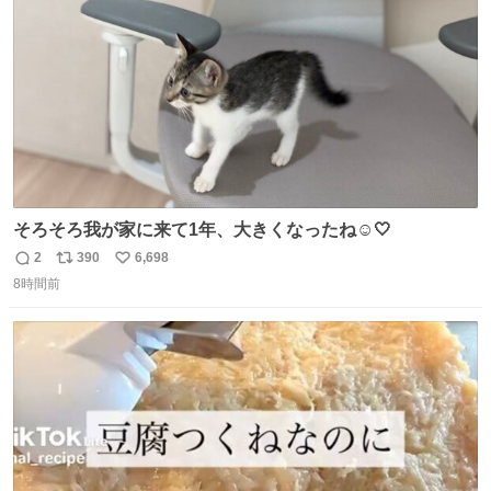
数
そろそろ我が家に来て1年、大きくなったね☺️🤍
2
390
6,698
返
リ
い
8時間前
信
ポ
い
数
ス
ね
ト
数
数