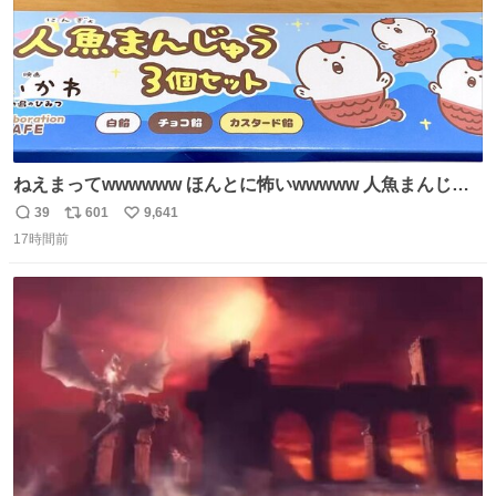
ねえまってwwwwww ほんとに怖いwwwww 人魚まんじゅ
う買ってきたから私も永遠のいのちを…ぐへへ…と思いな
39
601
9,641
返
リ
い
がら1つ食べたら 奥歯欠けたんだけど！！！！？？？ しか
17時間前
信
ポ
い
もガッツリ😭 まんじゅうだよ？？？？？？ ガリッて言っ
数
ス
ね
たから何？と思って口から出したら自分の歯wwwwww セ
ト
数
数
イレーンの呪いじゃん😭