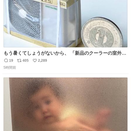
もう暑くてしょうがないから、 「新品のクーラーの室外機
のミニチュア」 でも見ていってよ
19
405
2,289
返
リ
い
5時間前
信
ポ
い
数
ス
ね
ト
数
数