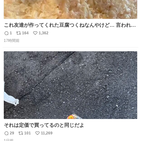
これ友達が作ってくれた豆腐つくねなんやけど… 言われる
まで豆腐って気づかなかった🤣✨ふわふわで食べ応えある
1
164
1,362
返
リ
い
し普通につくねより好きかもしれん🥹🤍 ダイエット中でも
17時間前
信
ポ
い
罪悪感なく食べられるの最高👇
数
ス
ね
ト
数
数
それは定価で買ってるのと同じだよ
29
101
11,269
返
リ
い
1日前