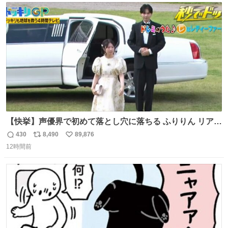
ト
数
数
【快挙】声優界で初めて落とし穴に落ちる ふりりん リアク
ションが最高過ぎる🤣 #ドッキリGP #降幡愛
430
8,490
89,876
返
リ
い
12時間前
信
ポ
い
数
ス
ね
ト
数
数