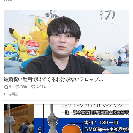
信
ポ
い
数
ス
ね
ト
数
数
結婚祝い動画で出てくるわけがないテロップ
youtu.be/4pJ7U22AYtw
9
380
4,974
返
リ
い
11時間前
信
ポ
い
数
ス
ね
ト
数
数