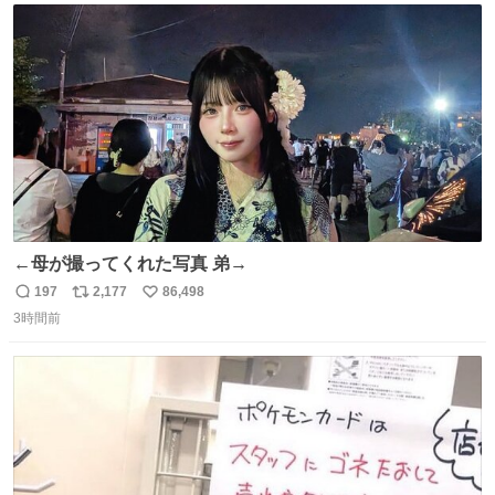
ト
数
数
←母が撮ってくれた写真 弟→
197
2,177
86,498
返
リ
い
3時間前
信
ポ
い
数
ス
ね
ト
数
数