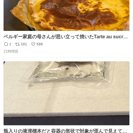
ベルギー家庭の母さんが思い立って焼いたTarte au sucre
は「砂糖のケーキ」。パイ生地に砂糖をたっぷり振りか
1
101
599
返
リ
い
け、クリームと卵の液を注いで焼くだけ。溶けた砂糖はね
21時間前
信
ポ
い
っとり甘い層になり、懐かしい味。「フランス北部とベル
数
ス
ね
ギーのだよ」というこれ、素朴な焼菓子に見えてナポレオ
ト
数
数
ン戦争の歴史があった。
瓶入りの液浸標本だと容器の形状で対象が歪んで見えてし