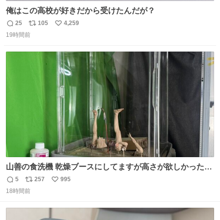
俺はこの高校が好きだから受けたんだが？
25
105
4,259
返
リ
い
19時間前
信
ポ
い
数
ス
ね
ト
数
数
山善の食洗機 乾燥ブースにしてますが高さが欲しかったの
でコレクションケースを置くだけのツルセコ改造 扉が手前
5
257
995
返
リ
い
に開き天井の温度もしっかり上がるのでかなり使いやすく
18時間前
信
ポ
い
なりました😎
数
ス
ね
ト
数