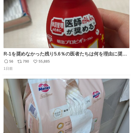
R-1を奨めなかった残り5.6％の医者たちは何を理由に奨め
なかったのかガチで気になってきてやばい勉強どころじゃ
56
790
55,885
返
リ
い
ない
1日前
信
ポ
い
数
ス
ね
ト
数
数