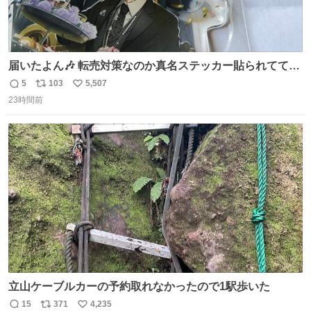
届いたよん🎶 転売対策なのか真名ステッカー貼られてて大
ウケです
5
103
5,507
返
リ
い
23時間前
信
ポ
い
数
ス
ね
ト
数
数
立山ケーブルカーの予約取れなかったので1駅歩いた
15
371
4,235
返
リ
い