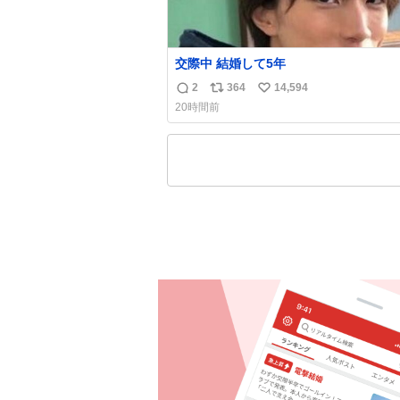
交際中 結婚して5年
2
364
14,594
返
リ
い
20時間前
信
ポ
い
数
ス
ね
ト
数
数