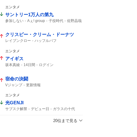
予告映像
新キャスト
カリオペ
エンタメ
サントリー1万人の第九
参加しない
Aぇ! group
子役時代
佐野晶哉
晶哉
クリスピー・クリーム・ドーナツ
レイブンクロー
ハッフルパフ
クリスピークリームドーナツ
エンタメ
アイギス
坂本真綾
14日間
ログイン
宿命の決闘
Vジャンプ
更新情報
エンタメ
光GENJI
サブスク解禁
デビュー日
ガラスの十代
ラストアルバム
40周年
サブスク
光genji サブスク
20位まで見る