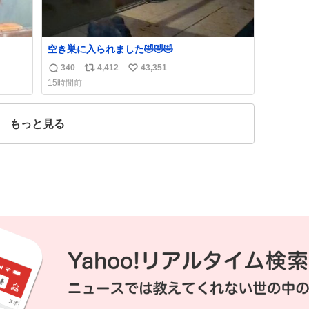
空き巣に入られました🤣🤣🤣
340
4,412
43,351
返
リ
い
15時間前
信
ポ
い
数
ス
ね
ト
数
もっと見る
数