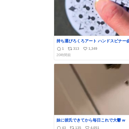
持ち運びろくろアート ハンドスピナー
偉い人、見てください。
1
313
1,349
返
リ
い
20時間前
信
ポ
い
数
ス
ね
ト
数
数
妹に彼氏できてから毎日これで大鬱 w
43
135
4,051