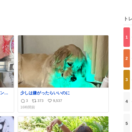
ト
1
2
3
ン
少しは嫌がったらいいのに
3
373
9,537
4
返
リ
い
16時間前
信
ポ
い
数
ス
ね
ト
数
5
数