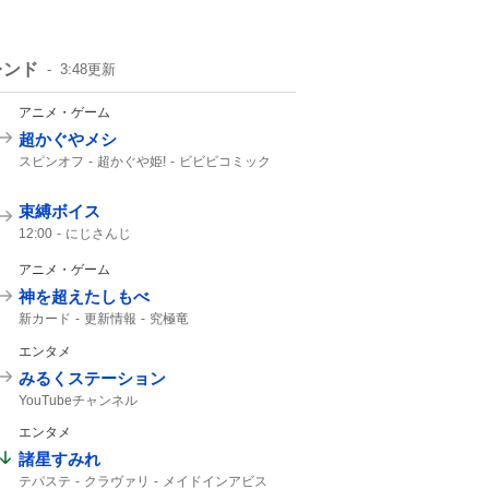
レンド
3:48
更新
アニメ・ゲーム
超かぐやメシ
スピンオフ
超かぐや姫!
ビビビコミック
何食べたい?
0話
超かぐや
Web漫画
10年後
超かぐや姫
束縛ボイス
12:00
にじさんじ
アニメ・ゲーム
神を超えたしもべ
新カード
更新情報
究極竜
エンタメ
みるくステーション
YouTubeチャンネル
エンタメ
諸星すみれ
テパステ
クラヴァリ
メイドインアビス