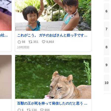
6
7
会社の
これがこう。 ガチのおばさんと姪っ子です。
（身長抜かされててしぬ笑） #ヤツルギ12 #
98
351
8,864
返
リ
い
家族でヒロイン
8
16時間前
信
ポ
い
数
ス
ね
ト
数
9
数
10
百獣の王が死を持って発信したのだと思う 高
温多湿が尋常でない日本の夏 どうか早急に飼
6
134
906