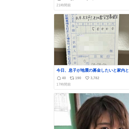
返
リ
い
21時間前
信
ポ
い
数
ス
ね
ト
数
数
今日、息子が地震の募金したいと家内と
局に行ったみたいです。おもちゃとか買
40
190
3,782
返
リ
い
択肢もあったと思うけど、自分で貯めて
17時間前
円を役に立てて欲しい、みんなも元気に
信
ポ
い
て欲しいと。家内も一緒に募金したので
数
ス
ね
分も何かできたらなぁと思いました。
ト
数
数