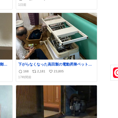
返
リ
い
育の環境を見直して 動物の命を護ってくださ
1日前
い…と 治療中のライオンが助かりますように
信
ポ
い
すべての動物の命が護られますように
数
ス
ね
2026.7.3📷多摩動物公園にて 残念ながら個体
ト
数
の識別は出来ません
数
郵便
下がらなくなった高田製の電動昇降ベット。
う選
メーカーからは、完全に見放されたんです
168
2,181
23,805
返
リ
い
た2万
が、 見事に85歳の父が治しました。 うちの父
17時間前
なっ
は、トヨタカローラのボディをオート生産す
信
ポ
い
、自
る、工業ロボットの製作者なんですが、 父が
数
ス
ね
電動ベットの配線をハンダで修理している横
ト
数
で、
数