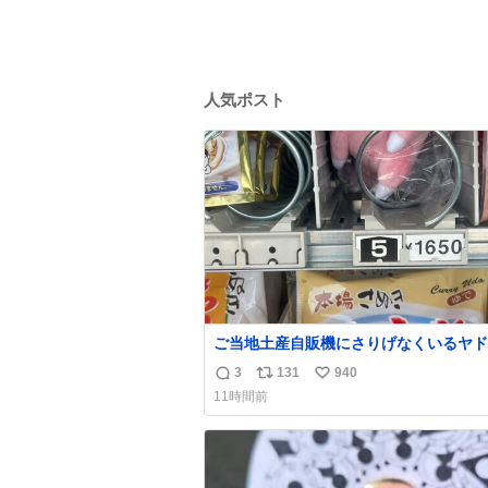
人気ポスト
ご当地土産自販機にさりげなくいるヤド
¥1650
3
131
940
返
リ
い
11時間前
信
ポ
い
数
ス
ね
ト
数
数