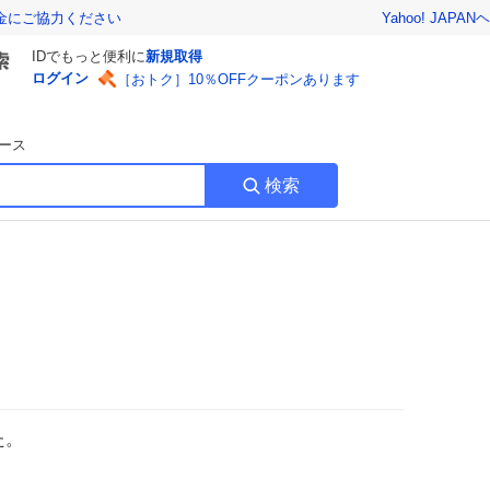
Yahoo! JAPAN
ヘ
金にご協力ください
IDでもっと便利に
新規取得
ログイン
［おトク］10％OFFクーポンあります
ース
検索
た。