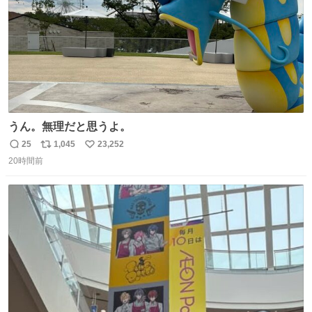
うん。無理だと思うよ。
25
1,045
23,252
返
リ
い
20時間前
信
ポ
い
数
ス
ね
ト
数
数