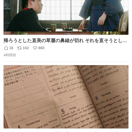
帰ろうとした直美の草履の鼻緒が切れ それを直そうとした
小川がさらに壊し…… 結果、直美をおんぶして送ることに
18
102
860
返
リ
い
なりました。 👇鼻緒はいつも恋のキューピッド？
4時間前
信
ポ
い
web.nhk/tv/an/kazekaor…［見逃し配信中］ #朝ドラ #風
数
ス
ね
薫る 上坂樹里 甲斐翔真
ト
数
数