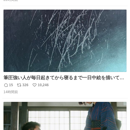
信
ポ
い
ドリに参加したいので、出禁になる前に繰り返し案内して
数
ス
ね
ほしい #DMMバヌーシ
ト
数
数
筆圧強い人が毎日起きてから寝るまで一日中絵を描いてる
とこうなる。 異常事態です。
15
326
10,246
返
リ
い
14時間前
信
ポ
い
数
ス
ね
ト
数
数