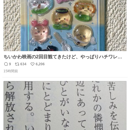
ちいかわ映画の2回目観てきたけど、やっぱりハチワレの
「ハモりすごいよッ…」に対するちいかわの「エ゛ッ!?(い
9
634
6,206
返
リ
い
まそんな場合じゃねぇだろお前よぉ)」が面白すぎる。
15時間前
信
ポ
い
数
ス
ね
ト
数
数