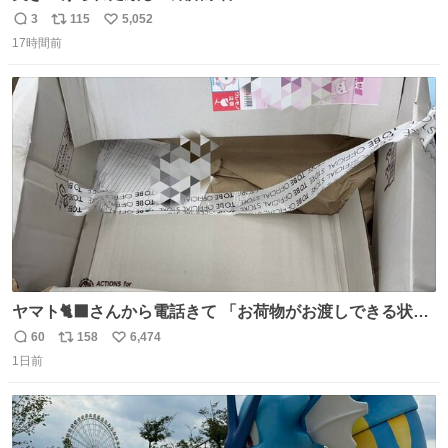
3
115
5,052
返
リ
い
17時間前
信
ポ
い
数
ス
ね
ト
数
数
ヤマト🐈‍⬛さんから電話きて 「お荷物がお渡しできる状況
でない程潰れてまして」って えっ😳 見に行くとこの状態
60
158
6,474
返
リ
い
😭 海渡ってくる時に潰れたっぽい 「一旦戻して新しいの
1日前
信
ポ
い
送ってもらいます」みたいに言ってたから 在庫ないし💦 っ
数
ス
ね
て事で中身無事だったから連れて帰って来た😅 壊れる物な
ト
数
数
くて良かった