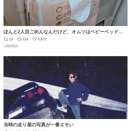
ほんと2人目ごめんなんだけど、オムツはベビーベッドにS
字フックで吊るしてる😂
22
118
3,672
返
リ
い
19時間前
信
ポ
い
数
ス
ね
ト
数
数
当時の走り屋の写真が一番エモい