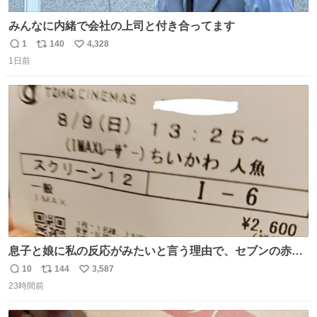
みんなに内緒で会社の上司と付き合ってます
1
140
4,328
返
リ
い
1日前
信
ポ
い
数
ス
ね
ト
数
数
息子と娘に私の反応がみたいと言う理由で、セブンの赤魚
の煮付けを食べさせられ、ちいかわの映画に連れてこられ
10
144
3,587
返
リ
い
ました 一体どういうことなんやで…
23時間前
信
ポ
い
数
ス
ね