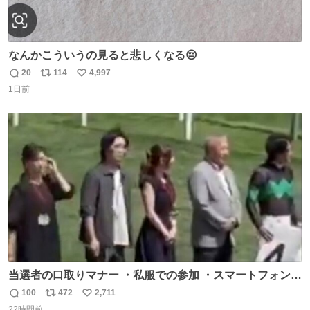
なんかこういうの見ると悲しくなる😔
20
114
4,997
返
リ
い
1日前
信
ポ
い
数
ス
ね
ト
数
数
当選者の口取りマナー ・私服での参加 ・スマートフォンで
の撮影 ・調教師へ自分から握手を求める行為 ・シャツをズ
100
472
2,711
返
リ
い
ボンにインしていない服装 ・ボディーバッグの着用 私も口
22時間前