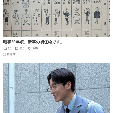
昭和30年頃、新卒の初任給です。
10
115
769
返
リ
い
17時間前
信
ポ
い
数
ス
ね
ト
数
数