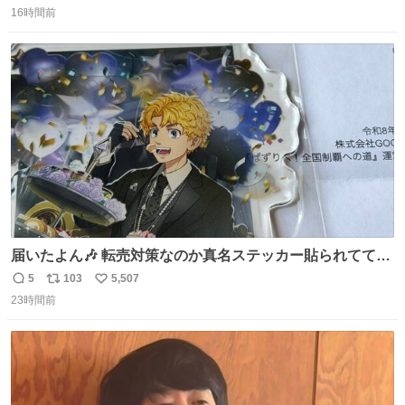
16時間前
信
ポ
い
数
ス
ね
ト
数
数
届いたよん🎶 転売対策なのか真名ステッカー貼られてて大
ウケです
5
103
5,507
返
リ
い
23時間前
信
ポ
い
数
ス
ね
ト
数
数