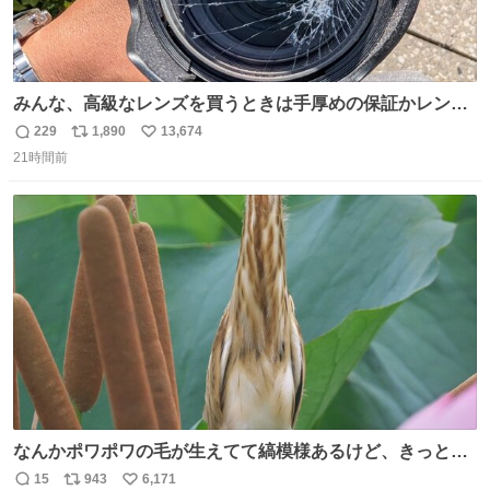
みんな、高級なレンズを買うときは手厚めの保証かレンズ
保護フィルターをちゃんと付けておくんだぞ、お兄さんと
229
1,890
13,674
返
リ
い
の約束だぞ…😭 涙で画面が見えない…
21時間前
信
ポ
い
数
ス
ね
ト
数
数
なんかポワポワの毛が生えてて縞模様あるけど、きっとガ
マの穂
15
943
6,171
返
リ
い