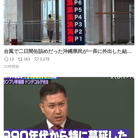
台風で二日間缶詰めだった沖縄県民が一斉に外出した結
果、パルコの駐車場フル満車🤣
13
163
2,276
返
リ
い
21時間前
信
ポ
い
数
ス
ね
ト
数
数