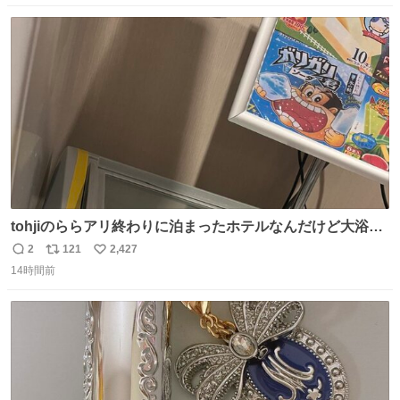
数
ス
ね
ト
数
数
tohjiのららアリ終わりに泊まったホテルなんだけど大浴場
にアイス置いてあって バニラがこれだった 粋な計らいあり
2
121
2,427
返
リ
い
がとう
14時間前
信
ポ
い
数
ス
ね
ト
数
数