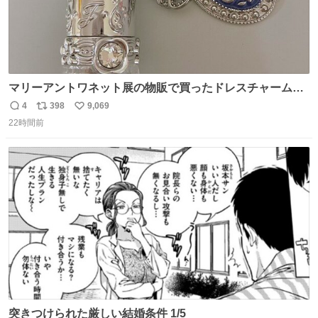
マリーアントワネット展の物販で買ったドレスチャームを
流行りのめじるしアクセサリーにして、リップにつけた
4
398
9,069
返
リ
い
り、同じく物販で購入したシュシュにつけたりしています
22時間前
信
ポ
い
💄💎
数
ス
ね
ト
数
数
突きつけられた厳しい結婚条件 1/5