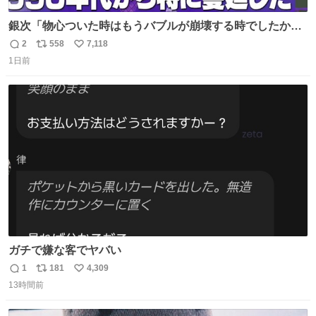
銀次「物心ついた時はもうバブルが崩壊する時でしたか
ら。不況の中に育ち、自分の好きなことをして、夢を叶え
2
558
7,118
返
リ
い
なさいと、いうふうに言われました。その1990年代から特
1日前
信
ポ
い
に蔓延しましたこの個人主義教育が生み出した化け物、そ
数
ス
ね
れが私 渡辺銀次でございます」
ト
数
数
youtu.be/QBDnUH0BFPQ
ガチで嫌な客でヤバい
1
181
4,309
返
リ
い
13時間前
信
ポ
い
数
ス
ね