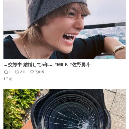
ト
数
数
←交際中 結婚して5年→ #MILK #佐野勇斗
1
211
7,815
返
リ
い
1日前
信
ポ
い
数
ス
ね
ト
数
数