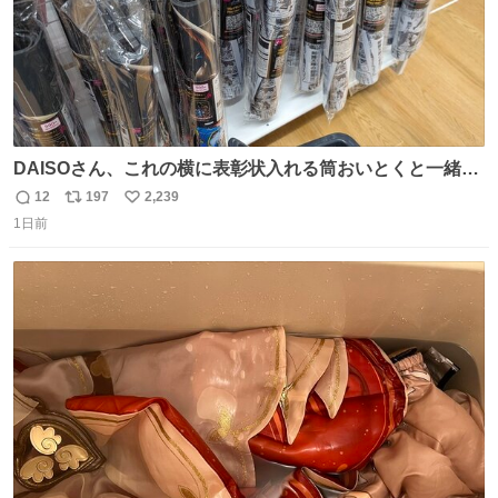
DAISOさん、これの横に表彰状入れる筒おいとくと一緒に
売れますのでご検討下さい
12
197
2,239
返
リ
い
1日前
信
ポ
い
数
ス
ね
ト
数
数