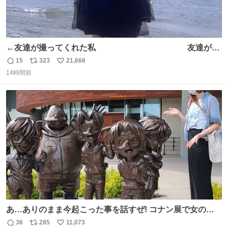
←友達が撮ってくれた私 友達が描
いてくれた私→
15
323
21,666
返
リ
い
14時間前
信
ポ
い
数
ス
ね
ト
数
数
あ…ありのまま今起こった事を話すぜ! コナン展で女の子
に 「千速さんですか！？」 と声をかけられた。 あぁ鞄の
36
285
11,073
返
リ
い