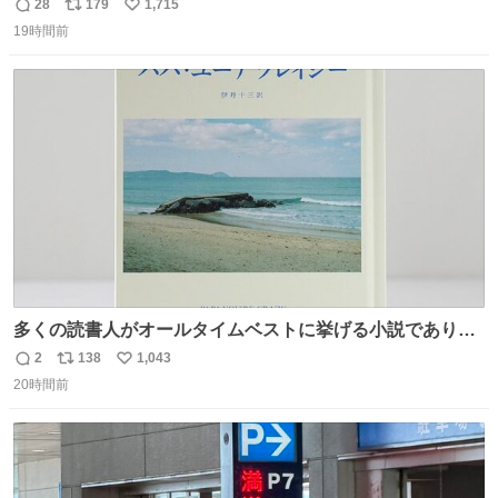
だった「ばぁばのじぃじ」
28
179
1,715
返
リ
い
news.livedoor.com/article/detail… 中島は明治時代の文
19時間前
信
ポ
い
豪・国木田独歩の玄孫だという。国木田との関係は「ばあ
数
ス
ね
ちゃんのじいちゃん」だとし、“歩”という名前も独歩から
ト
数
数
取られているとのこと。
多くの読書人がオールタイムベストに挙げる小説でありな
がら長いこと絶版になっていた本書、思い入れの深い小さ
2
138
1,043
返
リ
い
な版元さんからとても美しい装丁で復刊されました。い
20時間前
信
ポ
い
や〜素晴らしいですね。 パパ・ユーア クレイジー
数
ス
ね
rebelbooks.theshop.jp/items/153696070
ト
数
数