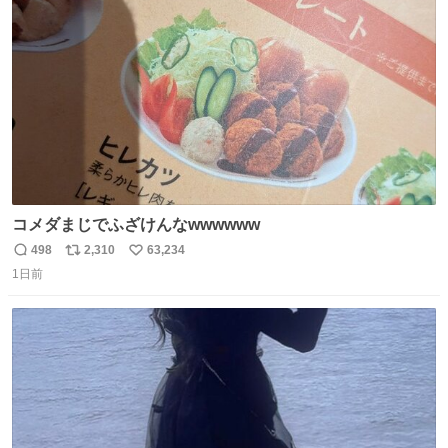
ト
数
数
コメダまじでふざけんなwwwwww
498
2,310
63,234
返
リ
い
1日前
信
ポ
い
数
ス
ね
ト
数
数