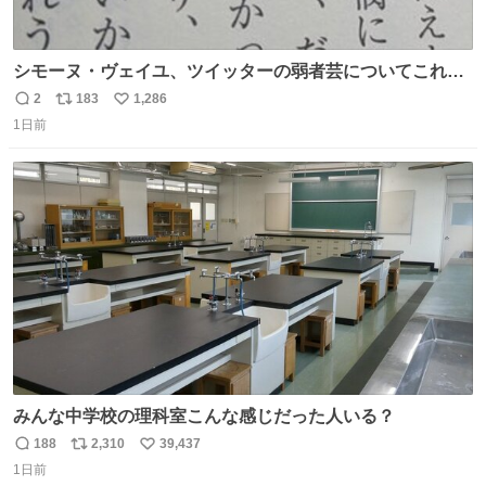
シモーヌ・ヴェイユ、ツイッターの弱者芸についてこれ以
上なく鋭く分析していて本当に凄い。俺辞めちゃうかもイ
2
183
1,286
返
リ
い
ンターネット。これ読み終わったら
1日前
信
ポ
い
数
ス
ね
ト
数
数
みんな中学校の理科室こんな感じだった人いる？
188
2,310
39,437
返
リ
い
1日前
信
ポ
い