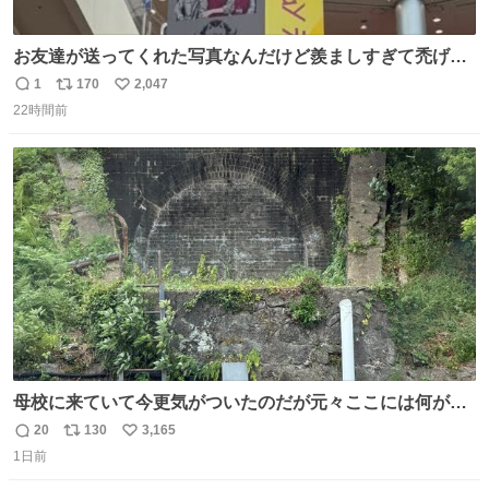
お友達が送ってくれた写真なんだけど羨ましすぎて禿げそ
う
1
170
2,047
返
リ
い
22時間前
信
ポ
い
数
ス
ね
ト
数
数
母校に来ていて今更気がついたのだが元々ここには何があ
ったのだろう…？_:(´ཀ`」 ∠):
20
130
3,165
返
リ
い
1日前
信
ポ
い
数
ス
ね