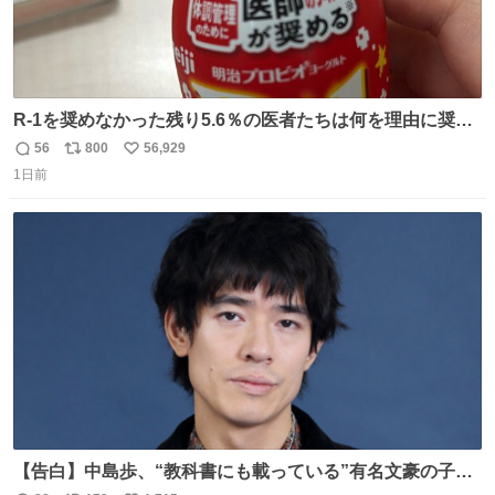
R-1を奨めなかった残り5.6％の医者たちは何を理由に奨め
なかったのかガチで気になってきてやばい勉強どころじゃ
56
800
56,929
返
リ
い
ない
1日前
信
ポ
い
数
ス
ね
ト
数
数
【告白】中島歩、“教科書にも載っている”有名文豪の子孫