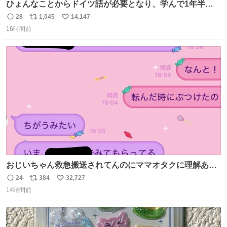
ひょんなことからドイツ語が必要となり、学んで1年半に
なる。 ちなみに最初の半年で『必携ドイツ文法総まとめ』
28
1,045
14,147
返
リ
い
と『重要単語4000』を数十周して丸暗記した。読み書きに
16時間前
信
ポ
い
困らなくなり、日記も8ヶ月続けて書ける量はこの通り。
数
ス
ね
Geminiの添削もエラーの指摘は激減し、上級の表現を教え
ト
数
数
てもらう今日この頃。
おじいちゃん救急搬送されてんのにママオタクに理解あっ
て不謹慎だけどウケる
24
384
32,727
返
リ
い
14時間前
信
ポ
い
数
ス
ね
ト
数
数