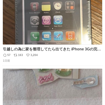
数
引越しの為に家を整理してたら出てきた iPhone 3Gの完全
未開封品 かなり前に楽天だかで買った多分未使用のデモ機
57
163
3,204
返
リ
い
で-が出るのだと思うんだよね ヤフオクで売れてない190万
1日前
信
ポ
い
があったけど初代じゃあるまいし流石にそこまではねぇ 日
数
ス
ね
本初のモデルではあるけど´д` ; #Apple #iPhone3G
ト
数
数