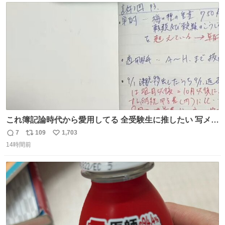
ト
数
数
これ簿記論時代から愛用してる 全受験生に推したい 写メし
たとこ、ピーーてレシートよりひと回り大きいサイズくら
7
109
1,703
返
リ
い
いで、シールで出てくるからペターって貼って間違ったと
14時間前
信
ポ
い
こメモメモして持ち歩いてるの 便利だから使って 回し者で
数
ス
ね
もPRでもないよ
ト
数
数