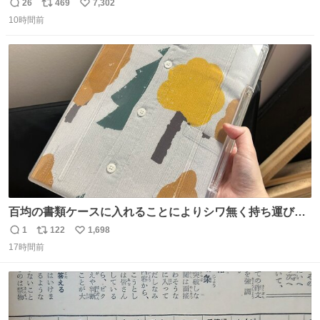
26
469
7,302
返
リ
い
10時間前
信
ポ
い
数
ス
ね
ト
数
数
百均の書類ケースに入れることによりシワ無く持ち運びに
成功 いつも劇場のアイロンをお借りしていた ㅤ だいぶ前に
1
122
1,698
返
リ
い
楽屋で誰かが入れているのを見て「真似しよう」と思った
17時間前
信
ポ
い
のを長らく忘れていた 誰だっけ
数
ス
ね
ト
数
数