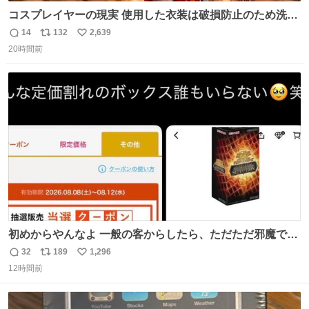
コスプレイヤーの現実 使用した衣装は破損防止のため洗濯
機に入れられないので、大体こんな感じで浸け置きした後
14
132
2,639
返
リ
い
に手洗い…
20時間前
信
ポ
い
数
ス
ね
ト
数
数
初めからやんなよ 一般の客からしたら、ただただ邪魔でし
かないのよ
32
189
1,296
返
リ
い
12時間前
信
ポ
い
数
ス
ね
ト
数