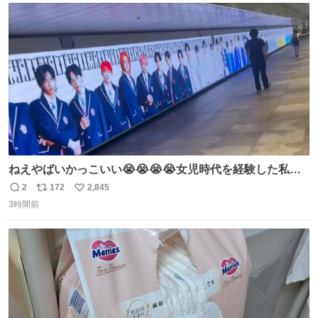
ト
数
数
ねえやばいかっこいい😭😭😭😭女児時代を経験した私に
ぶっ刺さりなんだが😭😭😭😭😭
2
172
2,845
返
リ
い
3時間前
信
ポ
い
数
ス
ね
ト
数
数