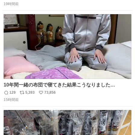
装飾かなと思ったら 「背も高いし見た目もすごく千速さん
19時間前
信
ポ
い
だと思いました！」 それでは聞いてください。 ＿人人人人
数
ス
ね
人＿ ＞今日は私服＜ ￣Y^Y^Y^Y^Y^￣ #白樹鳥取大阪コ
ト
数
数
ナン旅行2026
10年間一緒の布団で寝てきた結果こうなりました…
129
5,393
73,856
返
リ
い
15時間前
信
ポ
い
数
ス
ね
ト
数
数