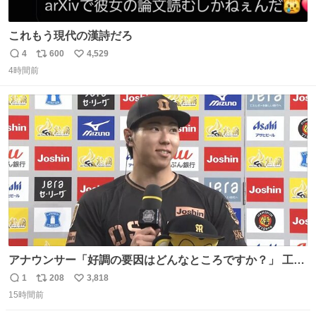
これもう現代の漢詩だろ
4
600
4,529
返
リ
い
4時間前
信
ポ
い
数
ス
ね
ト
数
数
アナウンサー「好調の要因はどんなところですか？」 工藤
「え〜、、、要因、、、」 阪神ファン「ﾌｧﾝﾉｵｶｹﾞｰ!」 工藤
1
208
3,818
返
リ
い
「ファンのおかげですっ！😎」 阪神ファンやっぱりオモロ
15時間前
信
ポ
い
すぎ笑
数
ス
ね