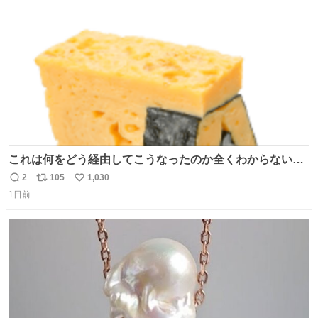
#merchu
ト
数
数
これは何をどう経由してこうなったのか全くわからない構
造のすしざんまいの玉子
2
105
1,030
返
リ
い
1日前
信
ポ
い
数
ス
ね
ト
数
数