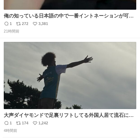
俺の知っている日本語の中で一番イントネーションが可愛
い
1
272
3,381
返
リ
い
21時間前
信
ポ
い
数
ス
ね
ト
数
数
大声ダイヤモンドで足裏リフトしてる外国人居て流石に時
代はAKB48ですかと…
1
174
1,242
返
リ
い
4時間前
信
ポ
い
数
ス
ね