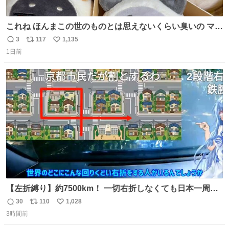
これね ほんまこの世のものとは思えないくらい臭いの マジ
で、死ぬほど、臭い 中に入ってる謎スクイーズのせいなん
3
117
1,135
返
リ
い
だけど
1日前
信
ポ
い
数
ス
ね
ト
数
数
【左折縛り】約7500km！ 一切右折しなくても日本一周ギ
リ達成できる説 nicovideo.jp/watch/sm464343…
30
110
1,028
返
リ
い
3時間前
信
ポ
い
数
ス
ね