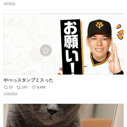
吹き出しそうwお母さんお疲れ様です。
4時間前
信
ポ
い
数
ス
ね
ト
数
数
やべっスタンプミスった
15
297
8,060
返
リ
い
20時間前
信
ポ
い
数
ス
ね
ト
数
数