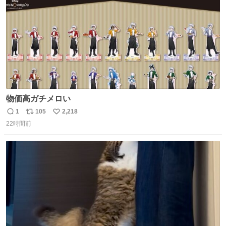
物価高ガチメロい
1
105
2,218
返
リ
い
22時間前
信
ポ
い
数
ス
ね
ト
数
数