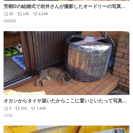
芳樹Dの結婚式で岩井さんが撮影したオードリーの写真が
本当好きなのよね。確か3枚目はもうすでに出来上がって
26
145
4,159
返
リ
い
いる春日さんがウェイターにハイボールを懇願している所
8時間前
信
ポ
い
じゃなかったかな
数
ス
ね
ト
数
数
オカンからタイヤ届いたからここに置いといたって写真送
られてきたけど明らかに猫が邪魔くさそうな顔してて草
4
416
7,449
返
リ
い
1日前
信
ポ
い
数
ス
ね
ト
数