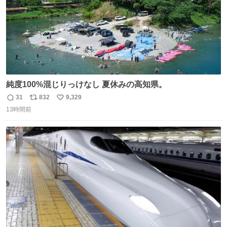
純度100%混じりっけなし 夏休みの高知県。
31
832
9,329
返
リ
い
13時間前
信
ポ
い
数
ス
ね
ト
数
数