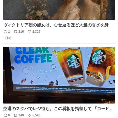
ヴィクトリア朝の淑女は、むせ返るほど大量の香水を身に
つけるものではないとされていた。それでも香水は、髪や
1
216
2,327
返
リ
い
肌の手入れと同じくらい、ヴィクトリア朝の女性達の美容
1日前
信
ポ
い
習慣に欠かせないものだった。 当時の香水は、現在私たち
数
ス
ね
が知る香水よりも単純な組成で、その大部分は薔薇、菫、
ト
数
数
ベルガモット、
空港のスタバでレジ待ち。この看板を指差して 「コーヒー
苦手な人コーヒー飲まないよ！」て叫び続けてる子供いて
6
349
5,593
返
リ
い