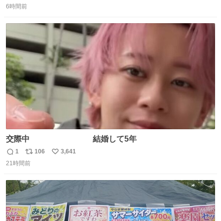
ルたこ焼きへと進化 大使館の広報課長ハインリッヒは、日
6時間前
信
ポ
い
本でたこ焼きに心奪われ、ベルリンにいたときには出店で
数
ス
ね
焼いてました👏（ええ笑顔や） #たこ焼きの日
ト
数
数
交際中 結婚して5年
1
106
3,641
返
リ
い
21時間前
信
ポ
い
数
ス
ね
ト
数
数