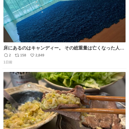
床にあるのはキャンディー。 その総重量は亡くなった人と
同等の重さだそうです。 鑑賞者は一つ持ち帰れますが、亡
2
158
2,849
返
リ
い
くなった人の一部を持ち帰っているような感覚になりまし
1日前
信
ポ
い
た。 勇気を出して口に入れたら、ハッカ味😳✨ #ポーラ美
数
ス
ね
術館
ト
数
数