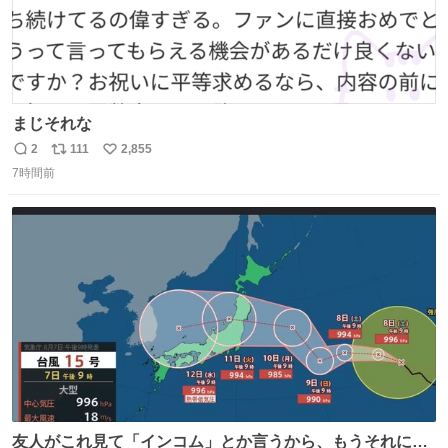
まじそれな
2
111
2,855
返
リ
い
7時間前
信
ポ
い
数
ス
ね
ト
数
数
友人がこれ見て「インコム」とか言うから、もうそれにし