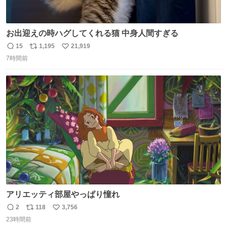
お出迎えの時ハグしてくれる猫 中身人間すぎる
15
1,195
21,919
返
リ
い
7時間前
信
ポ
い
数
ス
ね
ト
数
数
アリエッティ部屋やっぱり憧れ
2
118
3,756
返
リ
い
23時間前
信
ポ
い