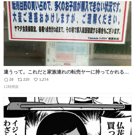
ト
数
数
違うって。これだと家族連れの転売ヤーに持ってかれるだ
け。 ポケカと同じで浅はかすぎる💦
28
220
1,274
返
リ
い
11時間前
信
ポ
い
数
ス
ね
ト
数
数