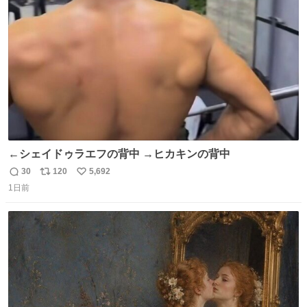
ト
数
数
←シェイドゥラエフの背中 →ヒカキンの背中
30
120
5,692
返
リ
い
1日前
信
ポ
い
数
ス
ね
ト
数
数