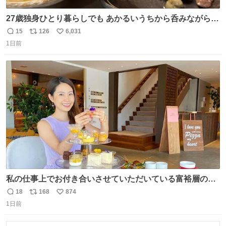
27歳独身ひとり暮らしでも あかるいうちから呑みながらキ
ッチンでひとり焼肉できてしあわせだもん՞ o̴̶̷̥ ̫ o̴̶̷̥ ՞
15
126
6,031
返
リ
い
1日前
信
ポ
い
数
ス
ね
ト
数
数
私の仕事上でお付き合いさせていただいている富裕層の社
長さん達は、こんな事しない。 こんな自慢は一切しない
18
168
874
返
リ
い
し、なんなら表に出てこない。 自分に自信がない半端モン
1日前
信
ポ
い
はブランドで自分を飾りキラキラ自慢をする。 #折田楓
数
ス
ね