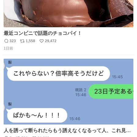
最近コンビニで話題のチョコパイ！
323
1,558
29,472
返
リ
い
1日前
信
ポ
い
数
ス
ね
ト
数
数
人を誘って断られたらもう誘えなくなるって人、これ見て