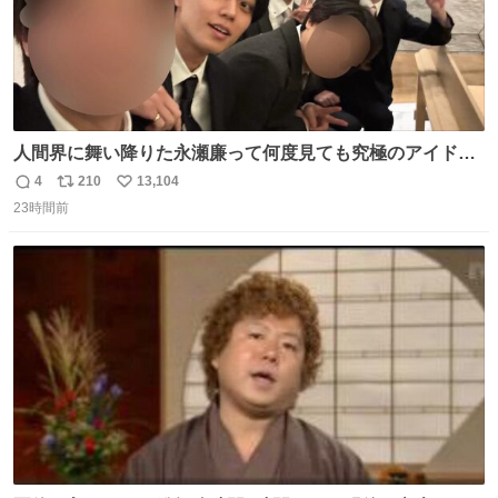
人間界に舞い降りた永瀬廉って何度見ても究極のアイドル
過ぎてずっと味する。美味い。
4
210
13,104
返
リ
い
23時間前
信
ポ
い
数
ス
ね
ト
数
数