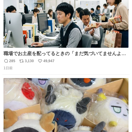
職場でお土産を配ってるときの「まだ気づいてませんよ」
的な演技が毎回シンドい。
285
3,130
49,947
返
リ
い
1日前
信
ポ
い
数
ス
ね
ト
数
数