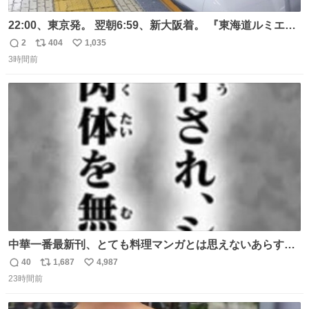
22:00、東京発。 翌朝6:59、新大阪着。 『東海道ルミエー
ルエクスプレス』が今夜、初運行！ 岐阜羽島駅で夜を越す
2
404
1,035
返
リ
い
東海道新幹線。寝台列車じゃないのに、朝まで新幹線とい
3時間前
信
ポ
い
う、なんだか特別体験😉 #TRAINTRIP #東海道ルミエール
数
ス
ね
エクスプレス
ト
数
数
中華一番最新刊、とても料理マンガとは思えないあらすじ
の書き出ししてて最高
40
1,687
4,987
返
リ
い
23時間前
信
ポ
い
数
ス
ね