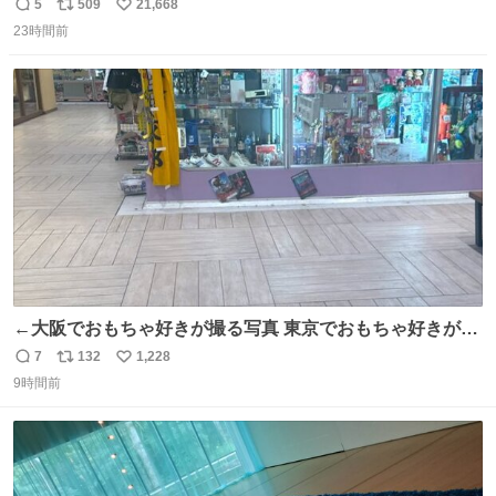
元気出してほしい
5
509
21,668
返
リ
い
23時間前
信
ポ
い
数
ス
ね
ト
数
数
←大阪でおもちゃ好きが撮る写真 東京でおもちゃ好きが撮
る写真→
7
132
1,228
返
リ
い
9時間前
信
ポ
い
数
ス
ね
ト
数
数