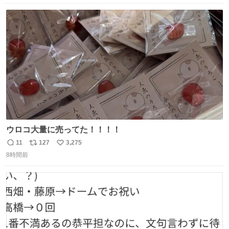
数
ス
ね
ト
数
数
ウロコ大量に売ってた！！！！
11
127
3,275
返
リ
い
8時間前
信
ポ
い
数
ス
ね
ト
数
数