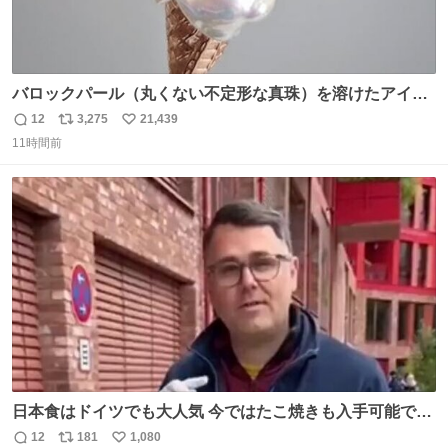
バロックパール（丸くない不定形な真珠）を溶けたアイス
や飴玉、雲、アヒルに見立ててジュエリーデザイナー、
12
3,275
21,439
返
リ
い
Ben Choi 蔡俊文さんの作品。
11時間前
信
ポ
い
instagram.com/bcjoaillerie/
数
ス
ね
ト
数
数
日本食はドイツでも大人気 今ではたこ焼きも入手可能です
が、🥑や🌽、ウィンナーや枝豆などが入っているオリジナ
12
181
1,080
返
リ
い