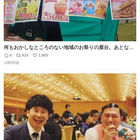
何もおかしなところのない地域のお祭りの屋台。あとなん
か割と聞き馴染みのあるBGMが流れてます #関広見まつり
6
910
1,905
返
リ
い
#関広見まつり2026
10時間前
信
ポ
い
数
ス
ね
ト
数
数