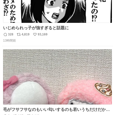
いじめられっ子が強すぎると話題に
328
4,819
93,169
返
リ
い
13時間前
信
ポ
い
数
ス
ね
ト
数
数
毛がフサフサなのもいい匂いするのも若いうちだけだから