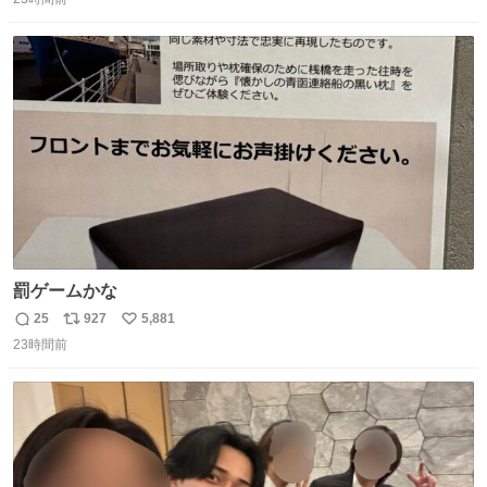
信
ポ
い
数
ス
ね
ト
数
数
罰ゲームかな
25
927
5,881
返
リ
い
23時間前
信
ポ
い
数
ス
ね
ト
数
数