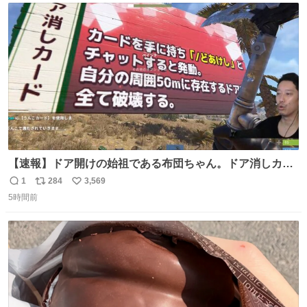
ト
数
数
【速報】ドア開けの始祖である布団ちゃん。ドア消しカー
ド（UR）を入手。
1
284
3,569
返
リ
い
5時間前
信
ポ
い
数
ス
ね
ト
数
数