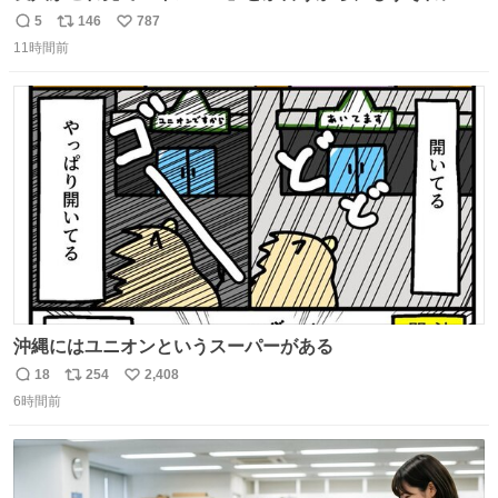
か見えなくなっちゃった。
5
146
787
返
リ
い
11時間前
信
ポ
い
数
ス
ね
ト
数
数
沖縄にはユニオンというスーパーがある
18
254
2,408
返
リ
い
6時間前
信
ポ
い
数
ス
ね
ト
数
数