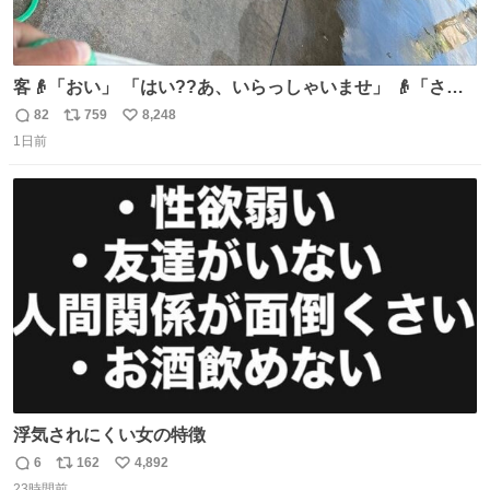
客👴「おい」 「はい??あ、いらっしゃいませ」 👴「さっ
きからずっと水出しっぱなしでもったいないだろ」 「静電
82
759
8,248
返
リ
い
気を逃がし、熱くなった地面の温度を下げ、引火事故の防
1日前
信
ポ
い
止の為必要な作業です」 👴「水不足の昨今にもったいない
数
ス
ね
ことをするな!!」 それでは歌います、聞いてください 「井
ト
数
数
戸水」
浮気されにくい女の特徴
6
162
4,892
返
リ
い
23時間前