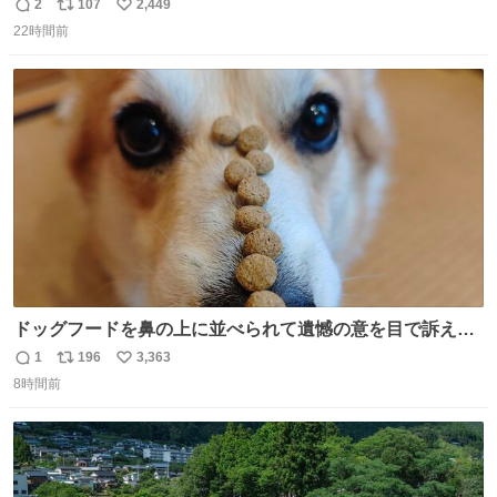
ね？ そのうち君もわかるよ。
2
107
2,449
返
リ
い
22時間前
信
ポ
い
数
ス
ね
ト
数
数
ドッグフードを鼻の上に並べられて遺憾の意を目で訴えて
くるコーギー
1
196
3,363
返
リ
い
8時間前
信
ポ
い
数
ス
ね
ト
数
数