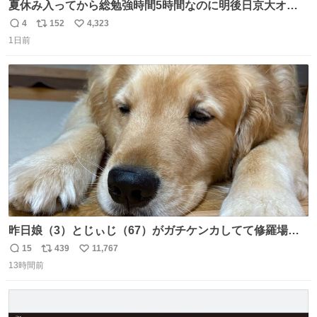
夏休み入ってから総勉強時間5時間なのに明後日京大オー
プンで今これ
4
152
4,323
返
リ
い
1日前
信
ポ
い
数
ス
ね
ト
数
数
昨日娘（3）とじぃじ（67）がガチケンカしてて修羅場だ
ったんだけど、ふぉるては可能な限り平たくなってまし
15
439
11,767
返
リ
い
た。犬が1番空気読める。
13時間前
信
ポ
い
数
ス
ね
ト
数
数