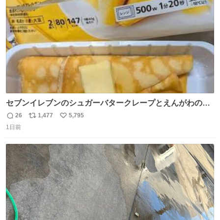
数
セブンイレブンのシュガーバタークレープとえんがわの寿
司を探している人へ！ シュガーバタークレープは目黒、品
26
1,477
5,795
返
リ
い
川、蒲田、渋谷、川崎、横浜、鶴見、九州の一部エリア限
1日前
信
ポ
い
定商品で8月5日に発注が終了したため店舗に置いてあると
数
ス
ね
ころ少ないですが見つけたら即買いです🤩❣️
ト
数
数