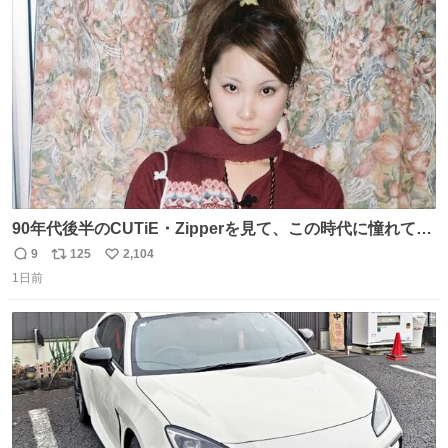
ト
数
数
90年代後半のCUTiE・Zipperを見て、この時代に憧れて
「令和」に再現した22歳🍓 身につけてるものは全て90年代
9
125
2,104
返
リ
い
後半のお洋服❤︎
1日前
信
ポ
い
数
ス
ね
ト
数
数