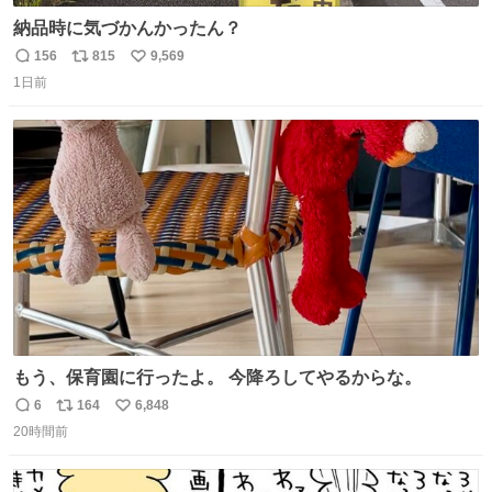
納品時に気づかんかったん？
156
815
9,569
返
リ
い
1日前
信
ポ
い
数
ス
ね
ト
数
数
もう、保育園に行ったよ。 今降ろしてやるからな。
6
164
6,848
返
リ
い
20時間前
信
ポ
い
数
ス
ね
ト
数