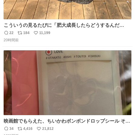
こういうの見るたびに「肥大成長したらどうするんだ
ろ…」って心配になっちゃう．
22
184
11,199
返
リ
い
20時間前
信
ポ
い
数
ス
ね
ト
数
数
映画館でもらえた、ちいかわボンボンドロップシール その
ままキーホルダーにして使いたいって人まずキャンドゥに
34
4,416
21,812
返
リ
い