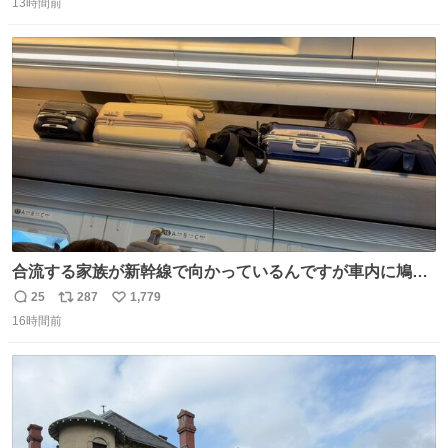
行きな 何も加工せずにキーホルダーになるケースあるか
13時間前
信
ポ
い
ら……な￼ #ちいかわ #キャンドゥ #ボンボンドロップシール
数
ス
ね
ト
数
数
合流する家族が新幹線で向かっているんですが車内に鳩が
乗車してしまったようで 捕獲の為那須塩原で10分停止した
25
287
1,779
返
リ
い
ようで🤣無事降車👏しかし乗り継ぎが間に合わなくなって
16時間前
信
ポ
い
しまった😓
数
ス
ね
ト
数
数