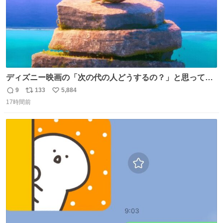
ディズニー映画の「次の代の人どうするの？」と思ってし
まうもの
9
133
5,884
返
リ
い
17時間前
信
ポ
い
数
ス
ね
ト
数
数