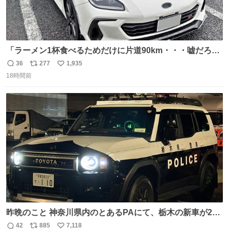
「ラーメン1杯食べるためだけに片道90km・・・嘘だろ？
正気か？」 BRZで行ってみなよ！って言いたい 幹線道
36
277
1,935
返
リ
い
路〜専用道路〜適度なワインディング〜有料区間〜市街
18時間前
信
ポ
い
地〜峠〜 BRZを全力で楽しめる最高なルート、待ってるの
数
ス
ね
は美味しいラーメン 「スバルがあるから」毎日が楽しい ↑
ト
数
数
昨晩のこと 神奈川県内のとあるPAにて、栃木の新車が2
台。声をかけて撮影すると、これから熊本に行くのだとか
42
885
7,118