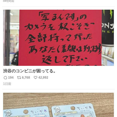
前で消えかけて、首の皮一枚繋がり、なんとか出してもら
8時間前
信
ポ
い
えることになりました。何卒、買って応援してくださると
数
ス
ね
有り難いです。そもそも「戯曲ってなに？」という方もい
ト
数
数
らっしゃるかもしれま
渋谷のコンビニが困ってる。
194
6,768
42,992
返
リ
い
1日前
信
ポ
い
数
ス
ね
ト
数
数