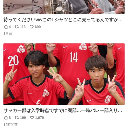
待ってくださいwwこのTシャツどこに売ってるんですか
www
4
113
699
返
リ
い
1日前
信
ポ
い
数
ス
ね
ト
数
数
サッカー部は入学時点ですでに廃部…一時バレー部入りも
2人で復活させた伊勢原市立中沢中の柳川&宮口、合同チー
8
160
1,670
返
リ
い
ムで歩んだ3年間の集大成で全国へ
14時間前
信
ポ
い