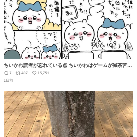
数
ちいかわ読者が忘れている点 ちいかわはゲームが滅茶苦茶
上手い
7
407
15,751
返
リ
い
1日前
信
ポ
い
数
ス
ね
ト
数
数