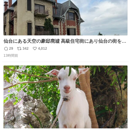
仙台にある天空の豪邸廃墟 高級住宅街にあり仙台の街を一
望できたのだろう それにしても美しい家や
29
342
4,012
返
リ
い
13時間前
信
ポ
い
数
ス
ね
ト
数
数