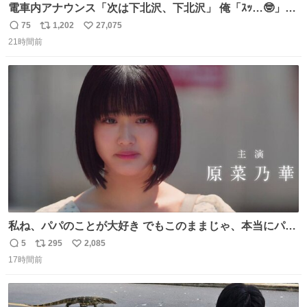
電車内アナウンス「次は下北沢、下北沢」 俺「ｽｯ…🤓」
(立ち上がる) 周りの乗客「(やっぱりな……)」
75
1,202
27,075
返
リ
い
21時間前
信
ポ
い
数
ス
ね
ト
数
数
私ね、パパのことが大好き でもこのままじゃ、本当にパパ
を嫌いになっちゃう だから・・・ ドラマ #もうパパ ！😠
5
295
2,085
返
リ
い
本編映像初公開📺 親子の愛ゆえのすれ違いを描くティザー
17時間前
信
ポ
い
映像を解禁！ TVerでお気に入り登録💖
数
ス
ね
tver.jp/series/sr504n7… #日10 #ABCテレビ #新ドラマ
ト
数