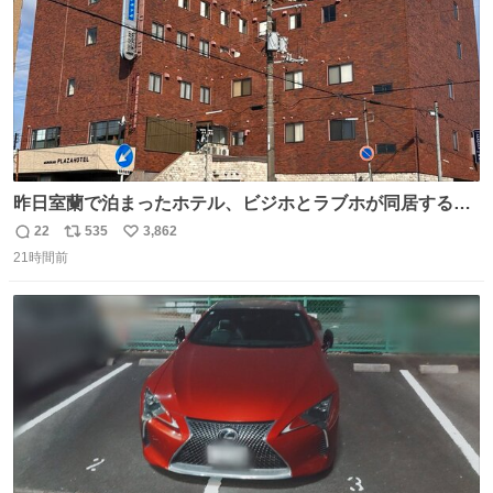
昨日室蘭で泊まったホテル、ビジホとラブホが同居する謎
形態だった。2階と3階の部屋数が異様に少ない。
22
535
3,862
返
リ
い
21時間前
信
ポ
い
数
ス
ね
ト
数
数