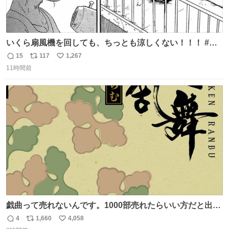
いくら扇風機を回しても、ちっとも涼しくない！！！ #浦
安鉄筋家族
15
117
1,267
返
リ
い
11時間前
信
ポ
い
数
ス
ね
ト
数
数
戯曲って売れないんです。1000部売れたらいい方だと出版
関係者から聞いたことがあります。今回の戯曲の企画も直
4
1,660
4,058
返
リ
い