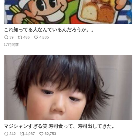
これ知ってる人なんているんだろうか。。
39
486
4,835
返
リ
い
17時間前
信
ポ
い
数
ス
ね
ト
数
数
マジシャンすぎる笑 寿司食って、寿司出してきた。
242
4,087
62,753