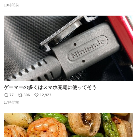
返
リ
い
10時間前
信
ポ
い
数
ス
ね
ト
数
数
ゲーマーの多くはスマホ充電に使ってそう
77
306
12,923
返
リ
い
17時間前
信
ポ
い
数
ス
ね
ト
数
数