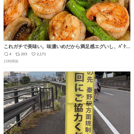
これガチで美味い。味濃いめだから満足感エグいし、ﾊﾞｸﾊﾞ
ｸ食べても低カロリーなの。(ただ次の日予定ある時は気を
4
203
2,171
返
リ
い
つけて😭)
15時間前
信
ポ
い
数
ス
ね
ト
数
数