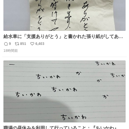
給水車に「支援ありがとう」と書かれた張り紙がしてあっ
たのだ。現地で活動する職員の疲れも少し吹き飛んだの
9
851
6,403
返
リ
い
だ。温かいお気持ち、本当にありがとうございますなのだ
18時間前
信
ポ
い
😊一日も早く日常が戻るよう、これからも心を込めて支援
数
ス
ね
を続けていくのだ💪＃米子市上下水道局 ＃給水支援
ト
数
数
職場の昼休みを利用して行っていること：『ちいかわ』の