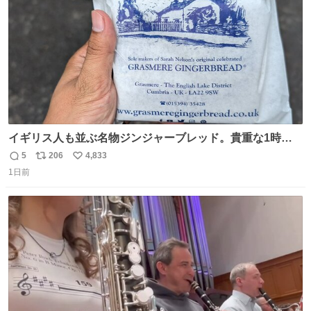
イギリス人も並ぶ名物ジンジャーブレッド。貴重な1時間
の自由時間のうち20分並んだ価値があるぐらい美味しかっ
5
206
4,833
返
リ
い
たです。
1日前
信
ポ
い
数
ス
ね
ト
数
数