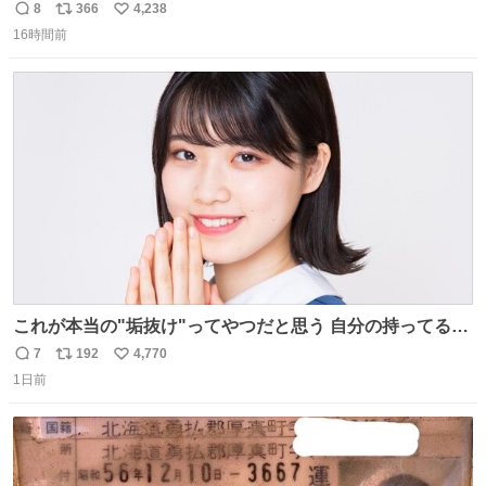
うに見えるんですが…
8
366
4,238
返
リ
い
16時間前
信
ポ
い
数
ス
ね
ト
数
数
これが本当の"垢抜け"ってやつだと思う 自分の持ってるポ
テンシャルを最大限活かしてるもん 私も整形とかじゃなく
7
192
4,770
返
リ
い
て、こういう垢抜け方したい
1日前
信
ポ
い
数
ス
ね
ト
数
数