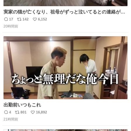
実家の猫が亡くなり、祖母がずっと泣いてるとの連絡があ
りました… 西日本豪雨の時、家族が避難する中1匹で2階に
17
142
6,152
返
リ
い
残り、怖い思いをして頑張った子だった😢私の家族を支え
20時間前
信
ポ
い
てくれて本当にありがとう✨
数
ス
ね
ト
数
数
出勤前いつもこれ
4
801
16,892
返
リ
い
21時間前
信
ポ
い
数
ス
ね