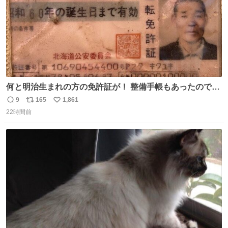
何と明治生まれの方の免許証が！ 整備手帳もあったのでこ
の方は新車で買われてるようです 住所調べても既に家はな
9
165
1,861
返
リ
い
くAIに聞いたりリサーチ力の凄い酷道仲間に調べてもらっ
22時間前
信
ポ
い
たりして辿り着きました 友人はいつかこのカブに乗って自
数
ス
ね
分の手でこの免許証を親族の方に返したいと思っていて今
ト
数
数
回実現しそうです