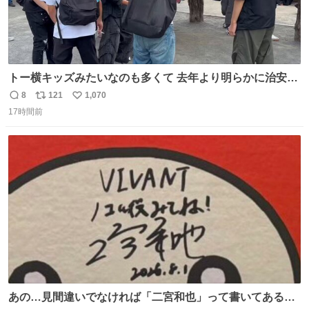
トー横キッズみたいなのも多くて 去年より明らかに治安悪
い
8
121
1,070
返
リ
い
17時間前
信
ポ
い
数
ス
ね
ト
数
数
あの…見間違いでなければ「二宮和也」って書いてあるよ