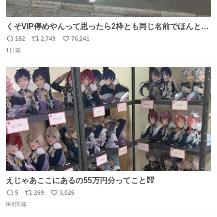
くそVIP停めやんって思ったら2枠とも同じ名前でほんとの
VIP停めだった 好きですこの心意気
182
2,749
76,241
返
リ
い
1日前
信
ポ
い
数
ス
ね
ト
数
数
えじゃあここにあるの55万円分ってこと⁉️⁉️
5
269
3,026
返
リ
い
9時間前
信
ポ
い