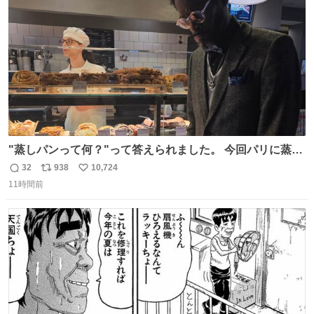
数
"蒸しパンって何？"って答えられました。 今回パリに蒸し
パンがなかった。😭😢
32
938
10,724
返
リ
い
11時間前
信
ポ
い
数
ス
ね
ト
数
数