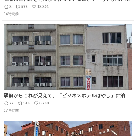
タイトルフォントの練習
8
573
18,801
返
リ
い
14時間前
信
ポ
い
数
ス
ね
ト
数
数
駅前からこれが見えて、「ビジネスホテルはやし」に泊ま
らなかったことを激しく後悔している
77
516
6,700
返
リ
い
17時間前
信
ポ
い
数
ス
ね
ト
数
数