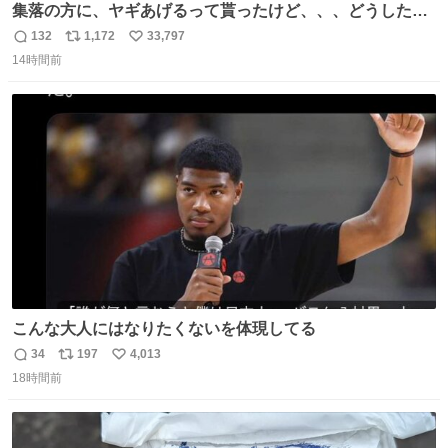
集落の方に、ヤギあげるって貰ったけど、、、どうしたら
ええんかわからん。 とりあえず軒先に繋いでるけど人慣れ
132
1,172
33,797
返
リ
い
してないから、スマホの通知音でビクッてなってはる。
14時間前
信
ポ
い
数
ス
ね
ト
数
数
こんな大人にはなりたくないを体現してる
34
197
4,013
返
リ
い
18時間前
信
ポ
い
数
ス
ね
ト
数
数