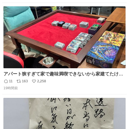
web.gekisaka.jp/news/jryouth/d… #中学サッカー #全国中
数
ス
ね
学校サッカー大会 #全中 #ゲキサカ
ト
数
数
アパート狭すぎて家で趣味満喫できないから家建てたけど
優勝すぎてやばい もうカードゲーム専用机になったから机
11
163
2,258
返
リ
い
からカード片付けなくていい！
19時間前
信
ポ
い
数
ス
ね
ト
数
数