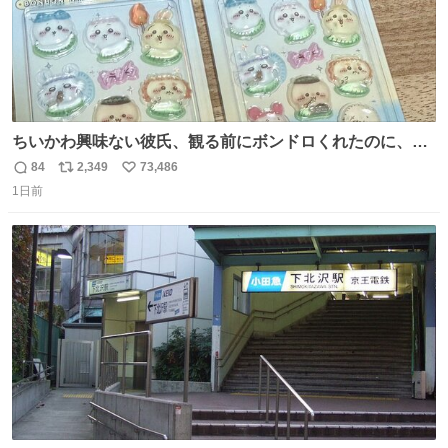
ちいかわ興味ない彼氏、観る前にボンドロくれたのに、見
た後に返却求められた。くそう。
84
2,349
73,486
返
リ
い
1日前
信
ポ
い
数
ス
ね
ト
数
数