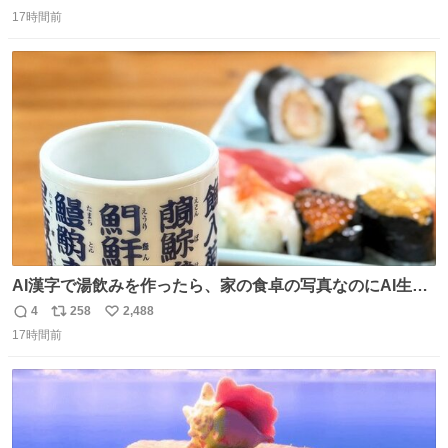
返
リ
い
17時間前
信
ポ
い
数
ス
ね
ト
数
数
AI漢字で湯飲みを作ったら、家の食卓の写真なのにAI生成
に見える
4
258
2,488
返
リ
い
17時間前
信
ポ
い
数
ス
ね
ト
数
数