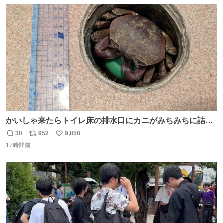
数
ス
ね
ト
数
数
かいしゃ来たらトイレ床の排水口にカニがみちみちに詰ま
ってて横転
30
952
9,858
返
リ
い
17時間前
信
ポ
い
数
ス
ね
ト
数
数