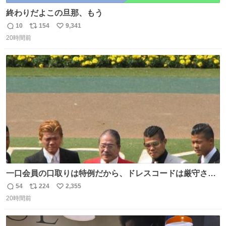
終わりだよこの旦那、もう
10
154
9,341
返
リ
い
20時間前
信
ポ
い
数
ス
ね
ト
数
数
一口会員の口取りは特例だから、ドレスコードは厳守させ
るべき。
54
224
2,355
返
リ
い
20時間前
信
ポ
い
数
ス
ね
ト
数