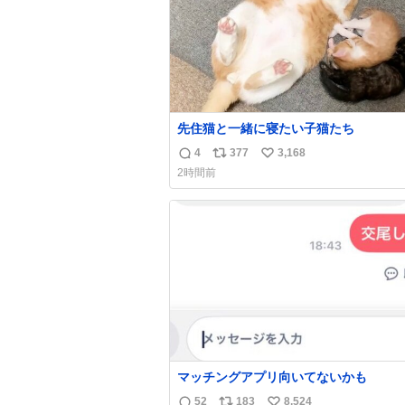
先住猫と一緒に寝たい子猫たち
4
377
3,168
返
リ
い
2時間前
信
ポ
い
数
ス
ね
ト
数
数
マッチングアプリ向いてないかも
52
183
8,524