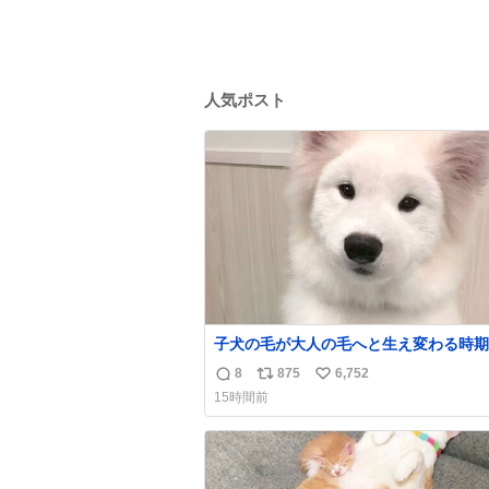
人気ポスト
子犬の毛が大人の毛へと生え変わる時期
け、着ぐるみを着てるように見える良さ
8
875
6,752
返
リ
い
ります
15時間前
信
ポ
い
数
ス
ね
ト
数
数