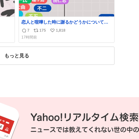
恋人と喧嘩した時に謝るかどうかについて考
えてみました💭 ▶︎自分から謝る or 悪くない
7
175
1,818
返
リ
い
なら謝らない ▶︎ねちねちする or さっぱりし
17時間前
ている 個人的見解です！色々と許してくださ
信
ポ
い
い！
数
ス
ね
ト
数
もっと見る
数