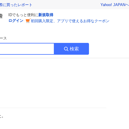
Yahoo! JAPAN
ヘ
実際に買ったレポート
IDでもっと便利に
新規取得
ログイン
初回購入限定、アプリで使えるお得なクーポン
ース
検索
た。