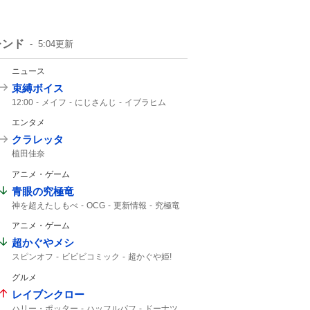
レンド
5:04
更新
ニュース
束縛ボイス
12:00
メイフ
にじさんじ
イブラヒム
エンタメ
クラレッタ
植田佳奈
アニメ・ゲーム
青眼の究極竜
神を超えたしもべ
OCG
更新情報
究極竜
神を超えた
アニメ・ゲーム
超かぐやメシ
スピンオフ
ビビビコミック
超かぐや姫!
0話
10年後
Web漫画
京都 IP書店
グルメ
超かぐや姫
超かぐや
レイブンクロー
ハリー・ポッター
ハッフルパフ
ドーナツ