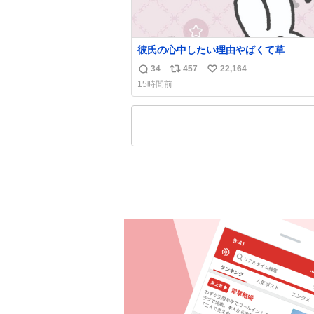
彼氏の心中したい理由やばくて草
34
457
22,164
返
リ
い
15時間前
信
ポ
い
数
ス
ね
ト
数
数