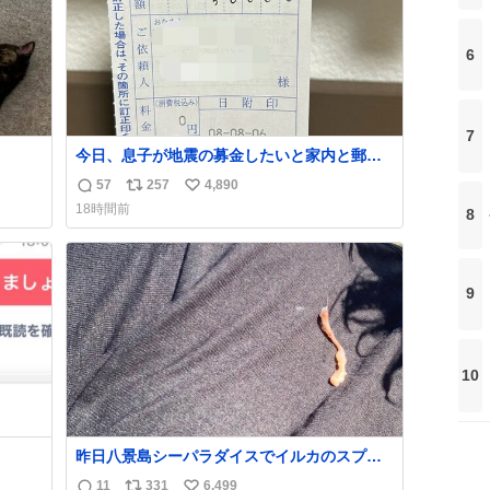
6
7
今日、息子が地震の募金したいと家内と郵便
局に行ったみたいです。おもちゃとか買う選
57
257
4,890
返
リ
い
択肢もあったと思うけど、自分で貯めてた2万
18時間前
8
円を役に立てて欲しい、みんなも元気になっ
信
ポ
い
て欲しいと。家内も一緒に募金したので、自
数
ス
ね
分も何かできたらなぁと思いました。
ト
数
数
9
10
昨日八景島シーパラダイスでイルカのスプラ
ッシュを浴びたらゲソのおまけがついてきま
11
331
6,499