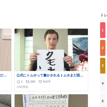
ト
1
2
3
だ
公式にトムホって書かされるトムホまだ面白
があ
い
1
592
9,675
4
返
リ
い
14時間前
信
ポ
い
数
ス
ね
ト
数
5
数