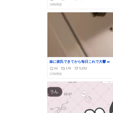
返
リ
い
18時間前
信
ポ
い
数
ス
ね
ト
数
数
妹に彼氏できてから毎日これで大鬱 w
52
176
5,252
返
リ
い
22時間前
信
ポ
い
数
ス
ね
ト
数
数