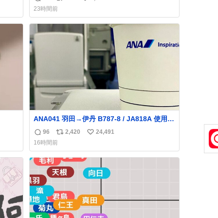
返
リ
い
した。誰の食べカスかわからないけど、とて
23時間前
も愛おしいです。こんなおまけまで付けても
信
ポ
い
らって感謝しかありません。 #ふれあいラグ
数
ス
ね
ーン #横浜八景島シーパラダイス
ト
数
数
ANA041 羽田→伊丹 B787-8 / JA818A 使用機
到着遅れにつき 「安全に支障ない範囲で1分1
96
2,420
24,491
返
リ
い
秒でも遅延回復に努めております」と機長の
16時間前
気合い十分！ が、フライトは順調に進みす
信
ポ
い
ぎ… 「飛ばしすぎたせいか現在奈良県上空で
数
ス
ね
の待機を命じられております」 でコンソメス
ト
数
ープ吹き出しそうになりましたw
数