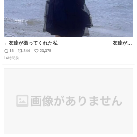
←友達が撮ってくれた私 友達が描
いてくれた私→
16
344
23,375
返
リ
い
14時間前
信
ポ
い
数
ス
ね
ト
数
数