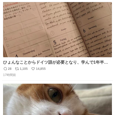
数
ス
ね
ほしい #DMMバヌーシ
ト
数
数
ひょんなことからドイツ語が必要となり、学んで1年半に
なる。 ちなみに最初の半年で『必携ドイツ文法総まとめ』
28
1,105
14,855
返
リ
い
と『重要単語4000』を数十周して丸暗記した。読み書きに
17時間前
信
ポ
い
困らなくなり、日記も8ヶ月続けて書ける量はこの通り。
数
ス
ね
Geminiの添削もエラーの指摘は激減し、上級の表現を教え
ト
数
数
てもらう今日この頃。