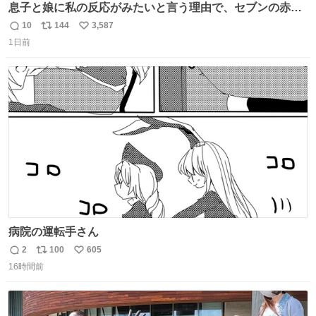
息子と娘に私の反応がみたいと言う理由で、セブンの赤魚
の煮付けを食べさせられ、ちいかわの映画に連れてこられ
10
144
3,587
返
リ
い
ました 一体どういうことなんやで…
1日前
信
ポ
い
数
ス
ね
ト
数
数
病院の運転手さん
2
100
605
返
リ
い
16時間前
信
ポ
い
数
ス
ね
ト
数
数