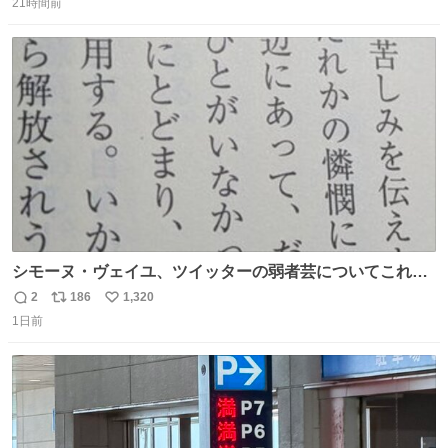
な版元さんからとても美しい装丁で復刊されました。い
21時間前
信
ポ
い
や〜素晴らしいですね。 パパ・ユーア クレイジー
数
ス
ね
rebelbooks.theshop.jp/items/153696070
ト
数
数
シモーヌ・ヴェイユ、ツイッターの弱者芸についてこれ以
上なく鋭く分析していて本当に凄い。俺辞めちゃうかもイ
2
186
1,320
返
リ
い
ンターネット。これ読み終わったら
1日前
信
ポ
い
数
ス
ね
ト
数
数