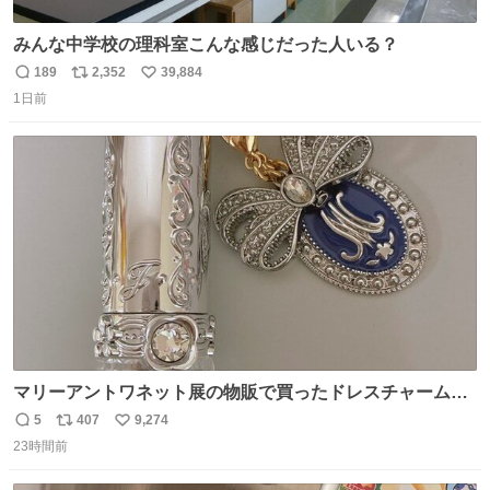
みんな中学校の理科室こんな感じだった人いる？
189
2,352
39,884
返
リ
い
1日前
信
ポ
い
数
ス
ね
ト
数
数
マリーアントワネット展の物販で買ったドレスチャームを
流行りのめじるしアクセサリーにして、リップにつけた
5
407
9,274
返
リ
い
り、同じく物販で購入したシュシュにつけたりしています
23時間前
信
ポ
い
💄💎
数
ス
ね