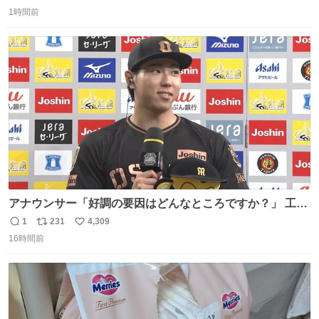
返
リ
い
1時間前
信
ポ
い
数
ス
ね
ト
数
数
アナウンサー「好調の要因はどんなところですか？」 工藤
「え〜、、、要因、、、」 阪神ファン「ﾌｧﾝﾉｵｶｹﾞｰ!」 工藤
1
231
4,309
返
リ
い
「ファンのおかげですっ！😎」 阪神ファンやっぱりオモロ
16時間前
信
ポ
い
すぎ笑
数
ス
ね
ト
数
数