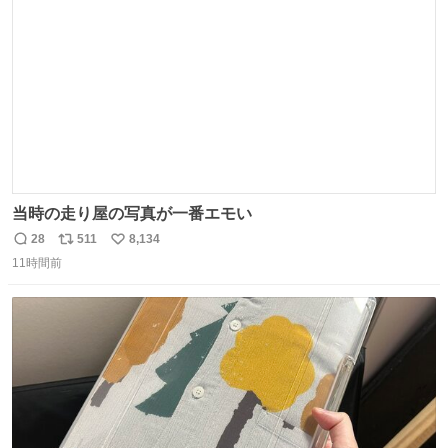
数
当時の走り屋の写真が一番エモい
28
511
8,134
返
リ
い
11時間前
信
ポ
い
数
ス
ね
ト
数
数