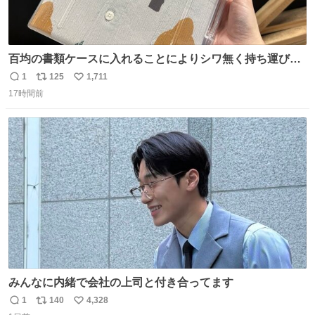
百均の書類ケースに入れることによりシワ無く持ち運びに
成功 いつも劇場のアイロンをお借りしていた ㅤ だいぶ前に
1
125
1,711
返
リ
い
楽屋で誰かが入れているのを見て「真似しよう」と思った
17時間前
信
ポ
い
のを長らく忘れていた 誰だっけ
数
ス
ね
ト
数
数
みんなに内緒で会社の上司と付き合ってます
1
140
4,328
返
リ
い