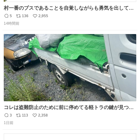
村一番のブスであることを自覚しながらも勇気を出して村
長の息子に恋文を書いたら翌日村の共用井戸に捨てられて
5
136
2,955
返
リ
い
たときの顔になった
14時間前
信
ポ
い
数
ス
ね
ト
数
数
コレは盗難防止のために前に停めてる軽トラの鍵が見つか
らなくて 持ち主すら動かすことができない鉄壁のスープラ
3
113
2,358
返
リ
い
1日前
信
ポ
い
数
ス
ね
ト
数