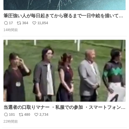
筆圧強い人が毎日起きてから寝るまで一日中絵を描いてる
とこうなる。 異常事態です。
17
364
11,054
返
リ
い
14時間前
信
ポ
い
数
ス
ね
ト
数
数
当選者の口取りマナー ・私服での参加 ・スマートフォンで
の撮影 ・調教師へ自分から握手を求める行為 ・シャツをズ
101
480
2,734
返
リ
い
ボンにインしていない服装 ・ボディーバッグの着用 私も口
22時間前
信
ポ
い
ドリに参加したいので、出禁になる前に繰り返し案内して