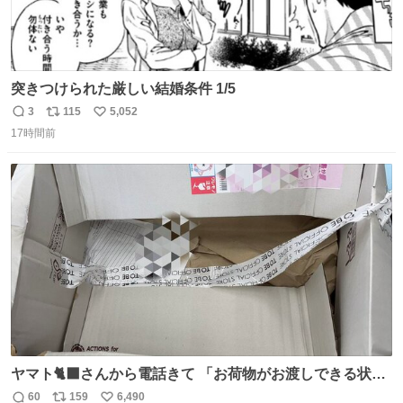
突きつけられた厳しい結婚条件 1/5
3
115
5,052
返
リ
い
17時間前
信
ポ
い
数
ス
ね
ト
数
数
ヤマト🐈‍⬛さんから電話きて 「お荷物がお渡しできる状況
でない程潰れてまして」って えっ😳 見に行くとこの状態
60
159
6,490