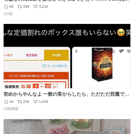
未開封品 かなり前に楽天だかで買った多分未使用のデモ機
58
169
3,232
返
リ
い
で-が出るのだと思うんだよね ヤフオクで売れてない190万
1日前
信
ポ
い
があったけど初代じゃあるまいし流石にそこまではねぇ 日
数
ス
ね
本初のモデルではあるけど´д` ; #Apple #iPhone3G
ト
数
数
初めからやんなよ 一般の客からしたら、ただただ邪魔でし
かないのよ
34
218
1,434
返
リ
い
13時間前
信
ポ
い
数
ス
ね
ト
数
数