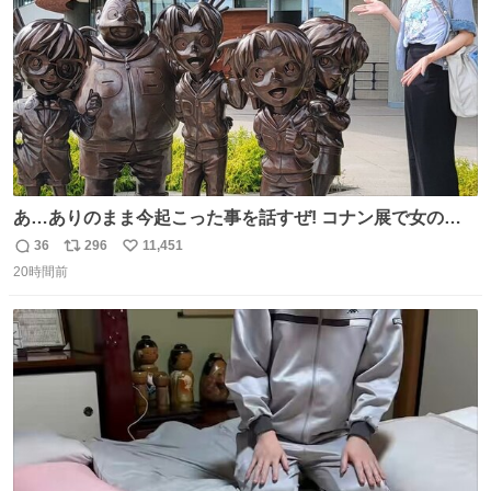
あ…ありのまま今起こった事を話すぜ! コナン展で女の子
に 「千速さんですか！？」 と声をかけられた。 あぁ鞄の
36
296
11,451
返
リ
い
装飾かなと思ったら 「背も高いし見た目もすごく千速さん
20時間前
信
ポ
い
だと思いました！」 それでは聞いてください。 ＿人人人人
数
ス
ね
人＿ ＞今日は私服＜ ￣Y^Y^Y^Y^Y^￣ #白樹鳥取大阪コ
ト
数
数
ナン旅行2026