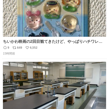
ちいかわ映画の2回目観てきたけど、やっぱりハチワレの
「ハモりすごいよッ…」に対するちいかわの「エ゛ッ!?(い
9
649
6,552
返
リ
い
まそんな場合じゃねぇだろお前よぉ)」が面白すぎる。
15時間前
信
ポ
い
数
ス
ね
ト
数
数