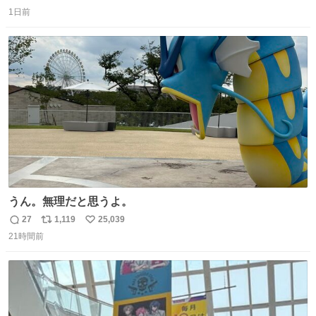
返
リ
い
😭 海渡ってくる時に潰れたっぽい 「一旦戻して新しいの
1日前
信
ポ
い
送ってもらいます」みたいに言ってたから 在庫ないし💦 っ
数
ス
ね
て事で中身無事だったから連れて帰って来た😅 壊れる物な
ト
数
数
くて良かった
うん。無理だと思うよ。
27
1,119
25,039
返
リ
い
21時間前
信
ポ
い
数
ス
ね
ト
数
数