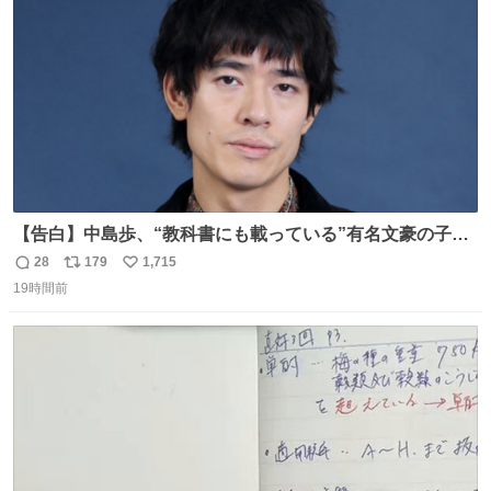
数
【告白】中島歩、“教科書にも載っている”有名文豪の子孫
だった「ばぁばのじぃじ」
28
179
1,715
返
リ
い
news.livedoor.com/article/detail… 中島は明治時代の文
19時間前
信
ポ
い
豪・国木田独歩の玄孫だという。国木田との関係は「ばあ
数
ス
ね
ちゃんのじいちゃん」だとし、“歩”という名前も独歩から
ト
数
数
取られているとのこと。