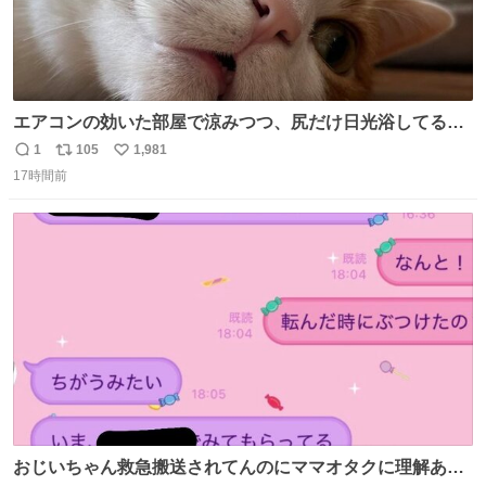
エアコンの効いた部屋で涼みつつ、尻だけ日光浴してる猫
もはや貴族じゃん！
1
105
1,981
返
リ
い
17時間前
信
ポ
い
数
ス
ね
ト
数
数
おじいちゃん救急搬送されてんのにママオタクに理解あっ