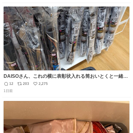
数
ス
ね
ト
数
数
DAISOさん、これの横に表彰状入れる筒おいとくと一緒に
売れますのでご検討下さい
12
203
2,275
返
リ
い
1日前
信
ポ
い
数
ス
ね
ト
数
数