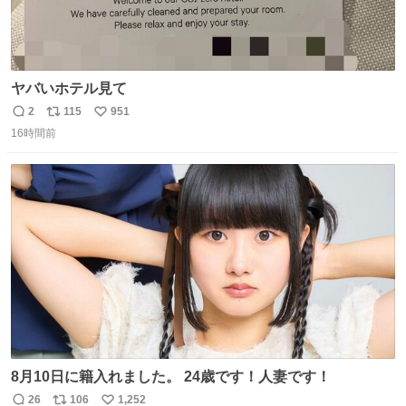
ヤバいホテル見て
2
115
951
返
リ
い
16時間前
信
ポ
い
数
ス
ね
ト
数
数
8月10日に籍入れました。 24歳です！人妻です！
26
106
1,252