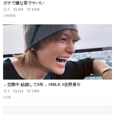
ガチで嫌な客でヤバい
1
203
4,818
返
リ
い
13時間前
信
ポ
い
数
ス
ね
ト
数
数
←交際中 結婚して5年→ #MILK #佐野勇斗
1
213
7,851
返
リ
い
1日前
信
ポ
い
数
ス
ね
ト
数