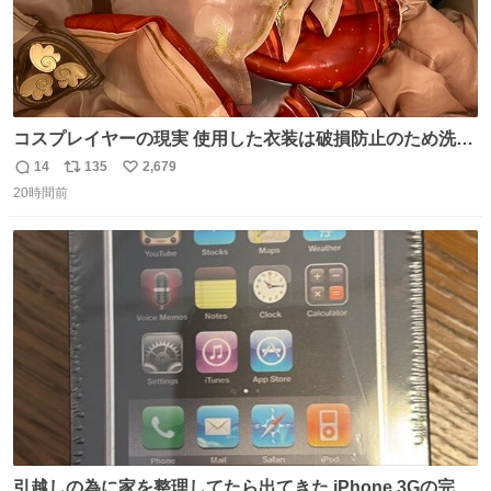
コスプレイヤーの現実 使用した衣装は破損防止のため洗濯
機に入れられないので、大体こんな感じで浸け置きした後
14
135
2,679
返
リ
い
に手洗い…
20時間前
信
ポ
い
数
ス
ね
ト
数
数
引越しの為に家を整理してたら出てきた iPhone 3Gの完全