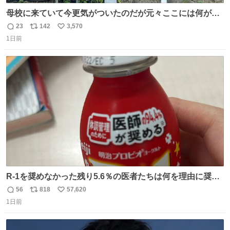
母校に来ていて今更気がついたのだが元々ここには何があ
ったのだろう…？_:(´ཀ`」 ∠):
23
142
3,570
返
リ
い
1日前
信
ポ
い
数
ス
ね
ト
数
数
R-1を奨めなかった残り5.6％の医者たちは何を理由に奨め
なかったのかガチで気になってきてやばい勉強どころじゃ
56
818
57,620
返
リ
い
ない
1日前
信
ポ
い
数
ス
ね
ト
数