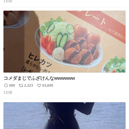
1日前
信
ポ
い
数
ス
ね
ト
数
数
コメダまじでふざけんなwwwwww
499
2,323
63,690
返
リ
い
1日前
信
ポ
い
数
ス
ね
ト
数
数