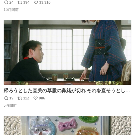
て不謹慎だけどウケる
24
394
33,316
返
リ
い
15時間前
信
ポ
い
数
ス
ね
ト
数
数
帰ろうとした直美の草履の鼻緒が切れ それを直そうとした
小川がさらに壊し…… 結果、直美をおんぶして送ることに
19
112
986
返
リ
い
なりました。 👇鼻緒はいつも恋のキューピッド？
5時間前
信
ポ
い
web.nhk/tv/an/kazekaor…［見逃し配信中］ #朝ドラ #風
数
ス
ね
薫る 上坂樹里 甲斐翔真
ト
数
数