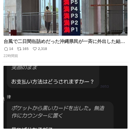
台風で二日間缶詰めだった沖縄県民が一斉に外出した結
果、パルコの駐車場フル満車🤣
14
165
2,318
返
リ
い
22時間前
信
ポ
い
数
ス
ね
ト
数
数