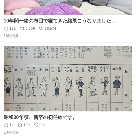
10年間一緒の布団で寝てきた結果こうなりました…
131
5,609
76,574
返
リ
い
16時間前
信
ポ
い
数
ス
ね
ト
数
数
昭和30年頃、新卒の初任給です。
12
130
981
返
リ
い
18時間前
信
ポ
い