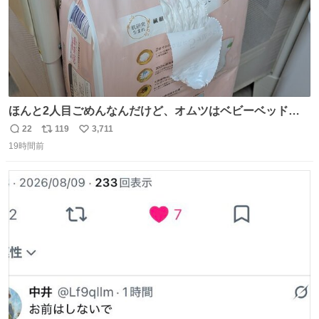
ほんと2人目ごめんなんだけど、オムツはベビーベッドにS
字フックで吊るしてる😂
22
119
3,711
返
リ
い
19時間前
信
ポ
い
数
ス
ね
ト
数
数