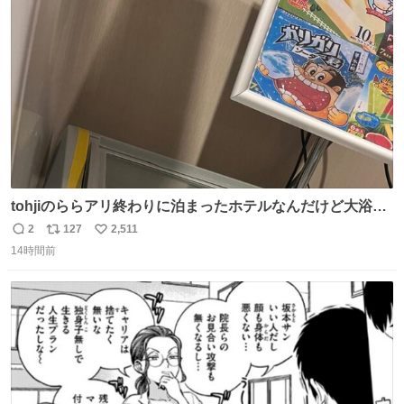
ト
数
数
tohjiのららアリ終わりに泊まったホテルなんだけど大浴場
にアイス置いてあって バニラがこれだった 粋な計らいあり
2
127
2,511
返
リ
い
がとう
14時間前
信
ポ
い
数
ス
ね
ト
数
数