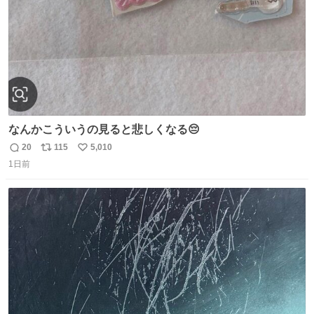
なんかこういうの見ると悲しくなる😔
20
115
5,010
返
リ
い
1日前
信
ポ
い
数
ス
ね
ト
数
数