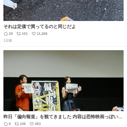
それは定価で買ってるのと同じだよ
29
101
11,269
返
リ
い
1日前
信
ポ
い
数
ス
ね
ト
数
数
昨日「偏向報道」を観てきました 内容は恐怖映画っぽいの
かと思ってましたが きちんとエンタメ映画でした。 伏線回
8
106
483
返
リ
い