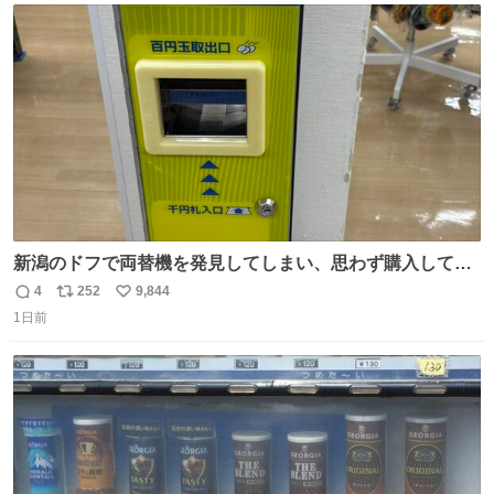
ト
数
数
新潟のドフで両替機を発見してしまい、思わず購入してし
まい大阪に発送するイベントが発生
4
252
9,844
返
リ
い
1日前
信
ポ
い
数
ス
ね
ト
数
数