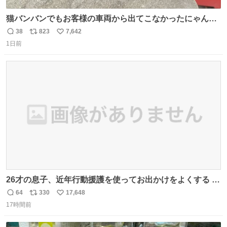
猫バンバンでもお客様の車両から出てこなかったにゃんこ
🐈 救出しようとした工場長が腕を引っ掻かれ、ぱんぱんに
38
823
7,642
返
リ
い
膨れ上がり、傷だらけ血だらけになりながらも何とか救出
1日前
信
ポ
い
したこの子はその後、工場長の家の子になりました😌💕
数
ス
ね
ト
数
数
26才の息子、近年行動援護を使ってお出かけをよくする 親
との外出はもう嫌らしい。 中身は小学生位なのに小癪な😅
64
330
17,648
返
リ
い
昨日は夜のショッピングモールに行った 先に寝といてよ❗
17時間前
信
ポ
い
と何度も何度も言い残して。 起きたら冷蔵庫に… ああ、こ
数
ス
ね