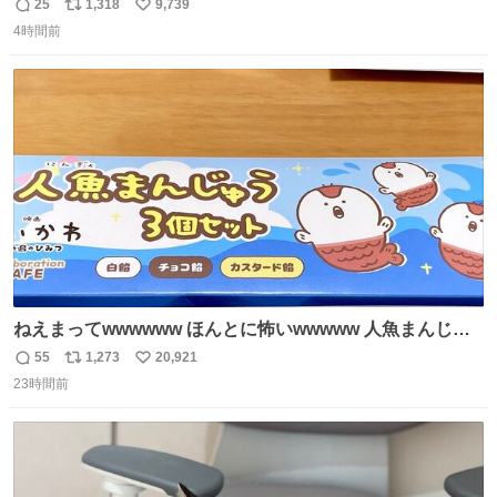
ョンが上がるのである。
25
1,318
9,739
返
リ
い
4時間前
信
ポ
い
数
ス
ね
ト
数
数
ねえまってwwwwww ほんとに怖いwwwww 人魚まんじゅ
う買ってきたから私も永遠のいのちを…ぐへへ…と思いな
55
1,273
20,921
返
リ
い
がら1つ食べたら 奥歯欠けたんだけど！！！！？？？ しか
23時間前
信
ポ
い
もガッツリ😭 まんじゅうだよ？？？？？？ ガリッて言っ
数
ス
ね
たから何？と思って口から出したら自分の歯wwwwww セ
ト
数
数
イレーンの呪いじゃん😭