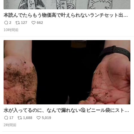
本読んでたらもう物価高で叶えられないランチセット出て
きた
2
127
662
返
リ
い
10時間前
信
ポ
い
数
ス
ね
ト
数
数
水が入ってるのに、なんで漏れない🤔 ビニール袋にストロ
ーを刺しているだけなのに、水が漏れない😳 実はこれ、ち
17
1,688
5,019
返
リ
い
ゃんと理由があるんです💁🏽‍♂️ ビニール袋に水を入れて、ス
2時間前
信
ポ
い
トローを横から差すだけ！ ストローの先端が水面より上に
数
ス
ね