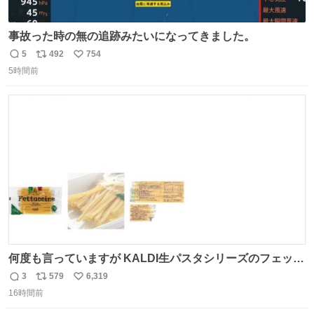
事故った時の無の追跡みたいになってきました。
5
492
754
返
リ
い
5時間前
信
ポ
い
数
ス
ね
ト
数
数
何度も言っていますが KALDI生パスタシリーズのフェット
チーネは 真剣(ガチ)で美味いぞ
3
579
6,319
返
リ
い
16時間前
信
ポ
い
数
ス
ね