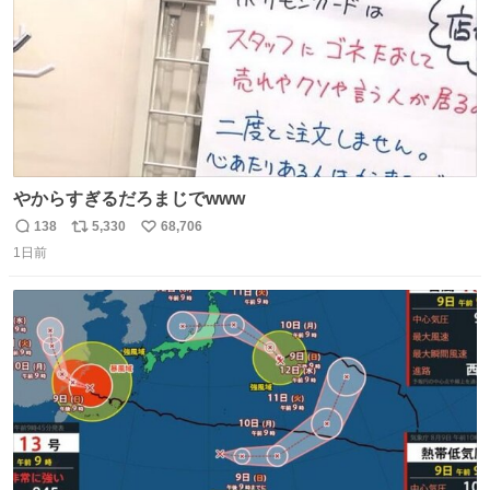
やからすぎるだろまじでwww
138
5,330
68,706
返
リ
い
1日前
信
ポ
い
数
ス
ね
ト
数
数