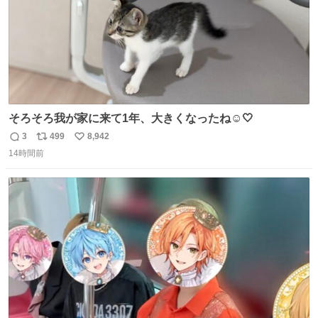
そろそろ我が家に来て1年、大きくなったね☺️🤍
3
499
8,942
返
リ
い
14時間前
信
ポ
い
数
ス
ね
ト
数
数