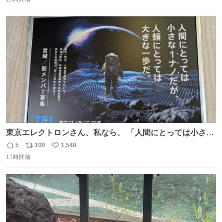
信
ポ
い
数
ス
ね
ト
数
数
東京エレクトロンさん、私なら、 「人間にとっては小さな
1ナノだが、人類にとっては大きな一歩ナノだ！」 にしま
5
100
1,548
返
リ
い
す。使ってもいいですよ。
11時間前
信
ポ
い
数
ス
ね
ト
数
数