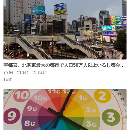
ト
数
数
宇都宮、北関東最大の都市で人口50万人以上いるし都会何
だろうなと思っていたら想像以上に都会で興奮した
54
364
3,824
返
リ
い
1日前
信
ポ
い
数
ス
ね
ト
数
数