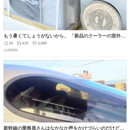
もう暑くてしょうがないから、 「新品のクーラーの室外機
のミニチュア」 でも見ていってよ
29
615
3,589
返
リ
い
11時間前
信
ポ
い
数
ス
ね
ト
数
数
新幹線の乗務員さんはなかなか声をかけづらいのだけど😅