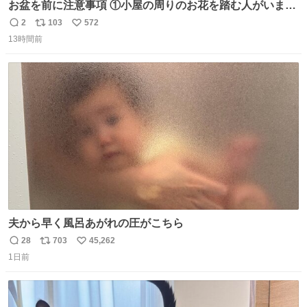
お盆を前に注意事項 ①小屋の周りのお花を踏む人がいま
す。石で囲うと踏む人は減りましたがストックで差す人が
2
103
572
返
リ
い
います。よく見て下さい。②小屋の前の水は手洗い用で
13時間前
信
ポ
い
す。水筒とかに入れないで下さい。3000mの小屋で水が無
数
ス
ね
料の小屋などありません。そもそも天水なので飲めませ
ト
数
数
ん。続く
夫から早く風呂あがれの圧がこちら
28
703
45,262
返
リ
い
1日前
信
ポ
い
数
ス
ね
ト
数
数