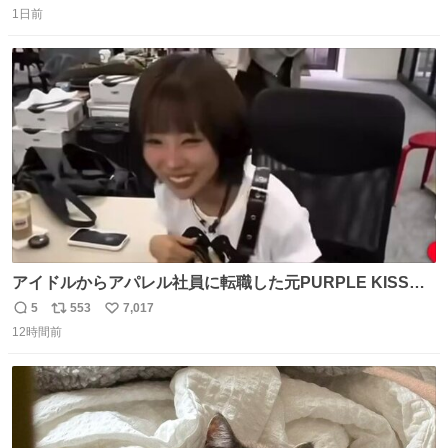
1日前
信
ポ
い
数
ス
ね
ト
数
数
アイドルからアパレル社員に転職した元PURPLE KISSの
ドシちゃん、入社3日目にして自社の取り扱い商品を一生
5
553
7,017
返
リ
い
懸命PRしててほんまに…………
12時間前
信
ポ
い
数
ス
ね
ト
数
数