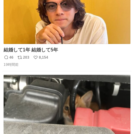
結婚して1年 結婚して5年
46
203
8,154
返
リ
い
19時間前
信
ポ
い
数
ス
ね
ト
数
数