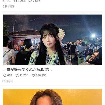
ったのだが、それを遥かに超える弁当発見。 個人的に駅弁
19
1,256
7,662
返
リ
い
＆空弁ランキングぶっち切りで首位を独走しているお弁当
22時間前
信
ポ
い
です🥹 福岡空港＆博多駅で購入可🍱 博多駅界隈にステイさ
数
ス
ね
れてるクルーの方は駅での購入が断然オススメです👍 #え
ト
数
数
んがわ明太寿司
←母が撮ってくれた写真 弟→
654
11,734
306,256
返
リ
い
9時間前
信
ポ
い
数
ス
ね
ト
数
数