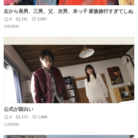
左から長男、三男、父、次男、末っ子 家族旅行すぎてしぬ
8
111
2,587
返
リ
い
20時間前
信
ポ
い
数
ス
ね
ト
数
数
公式が面白い
2
171
1,660
返
リ
い
11時間前
信
ポ
い
数
ス
ね