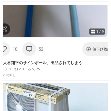
数
ス
ね
ト
数
数
大谷翔平のサインボール、出品されてしまう…
51
231
5,675
返
リ
い
23時間前
信
ポ
い
数
ス
ね
ト
数
数