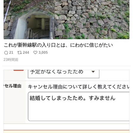
これが新幹線駅の入り口とは、にわかに信じがたい
21
244
3,005
返
リ
い
23時間前
信
ポ
い
数
ス
ね
ト
数
数