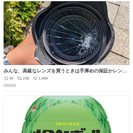
あると、水はほとんど出てきません🙆🏽‍♂️ ポイントは「空
ト
数
数
気」でした🤭
みんな、高級なレンズを買うときは手厚めの保証かレンズ
保護フィルターをちゃんと付けておくんだぞ、お兄さんと
40
248
1,468
返
リ
い
の約束だぞ…😭 涙で画面が見えない…
5時間前
信
ポ
い
数
ス
ね
ト
数
数