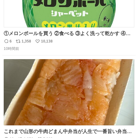
①メロンボールを買う ②食べる ③よく洗って乾かす ④か
わいい
6
1,358
10,138
返
リ
い
10時間前
信
ポ
い
数
ス
ね
ト
数
数
これまで山形の牛肉どまん中弁当が人生で一番旨い弁当だ