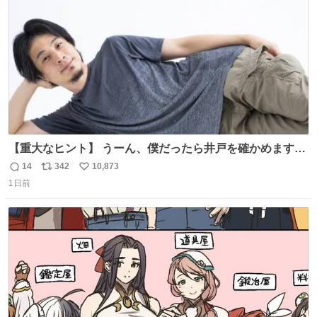
数
【重大なヒント】 うーん、僕だったら井戸を確かめますけ
どね
14
342
10,873
返
リ
い
1日前
信
ポ
い
数
ス
ね
ト
数
数