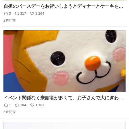
自担のバースデーをお祝いしようとディナーとケーキを予
約していたにも関わらず、当の本人がご結婚なさったので
3
317
8,264
返
リ
い
泣く泣くキャンセルした可哀想な重岡担を見かけたら私で
2時間前
信
ポ
い
す
数
ス
ね
ト
数
数
イベント関係なく来館者が多くて、お子さんで大にぎわ
い。 🐹を知らない子が「ねこ🐱」「ねこかな？」とつぶや
1
104
1,163
返
リ
い
いたら音速で反応していた
6時間前
信
ポ
い
数
ス
ね
ト
数