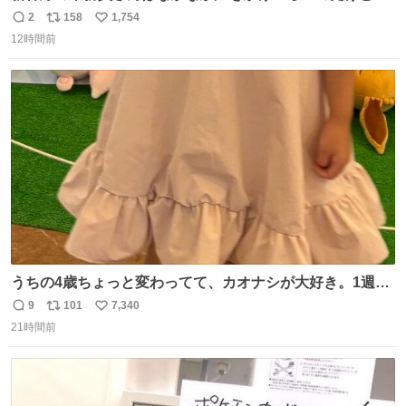
ルミエールの運転士さん、運転台にカメラマン向けたらお
2
158
1,754
返
リ
い
二人で敬礼🫡✨ 暗くて上手く撮れないなぁ…な顔してた
12時間前
信
ポ
い
ら、わざわざ車外に出て来てくださり✨ 「フリー素材なの
数
ス
ね
で載せて大丈夫です！」と自ら言ってくださる親切気さく
ト
数
数
なS運転士さん感謝
うちの4歳ちょっと変わってて、カオナシが大好き。1週間
前からおねだりされてたカオナシの靴下をドングリ共和国
9
101
7,340
返
リ
い
で発見したものの大人用のみ。履けなくてもいいから買い
21時間前
信
ポ
い
たいとのことで、仕方なく購入。 すぐにベンチで履きだし
数
ス
ね
て、このあとホテルビュッフェだったのにこれ。 ←購入
ト
数
数
前 購入後→