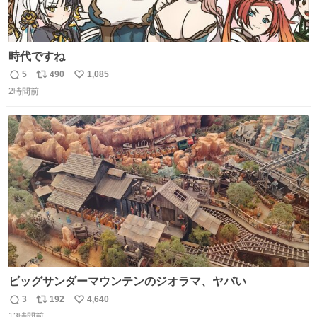
時代ですね
5
490
1,085
返
リ
い
2時間前
信
ポ
い
数
ス
ね
ト
数
数
ビッグサンダーマウンテンのジオラマ、ヤバい
3
192
4,640
返
リ
い
13時間前