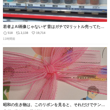
若者よAI画像じゃないぞ 昔はガチで2リットル売ってたん
やでw
518
2,138
19,714
返
リ
い
11時間前
信
ポ
い
数
ス
ね
ト
数
数
昭和の生き物は、このリボンを見ると、それだけでテンシ