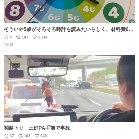
そういや5歳がそろそろ時計を読みたいらしく、材料費600
円で作れる知育時計作ってみた！ めっちゃ簡単！ ありがと
4
183
2,211
返
リ
い
う先人！
1日前
信
ポ
い
数
ス
ね
ト
数
数
関越下り 三好PA手前で事故
37
103
948
返
リ
い