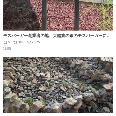
モスバーガー創業者の地、大船渡の銀のモスバーガーに一
礼。
5
365
2,575
返
リ
い
1日前
信
ポ
い
数
ス
ね
ト
数
数