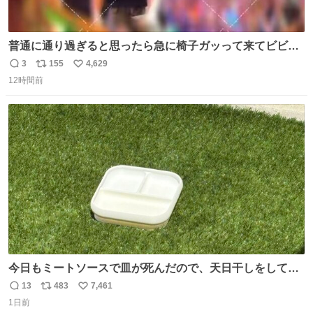
普通に通り過ぎると思ったら急に椅子ガッって来てビビっ
た。そんでまじいい匂い。← #超特急_ESCORT
3
155
4,629
返
リ
い
12時間前
信
ポ
い
数
ス
ね
ト
数
数
今日もミートソースで皿が死んだので、天日干しをしてい
ます🍝 ありがとう先人の知恵
13
483
7,461
返
リ
い
1日前
信
ポ
い