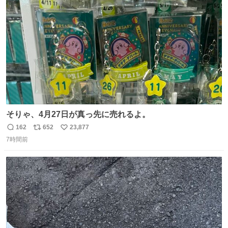
れ買いに行ってくれたんだ…😭
ト
数
数
そりゃ、4月27日が真っ先に売れるよ。
162
652
23,877
返
リ
い
7時間前
信
ポ
い
数
ス
ね
ト
数
数