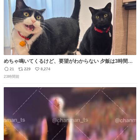
めちゃ鳴いてくるけど、要望がわからない 夕飯は3時間も
先だしな
21
229
8,274
返
リ
い
23時間前
信
ポ
い
数
ス
ね
ト
数
数