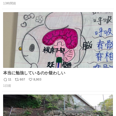
収もあり、小さい笑いもあり、爽快感もある満足 びっくり
13時間前
信
ポ
い
したのが客層高年齢層だった、この映画ってテレビとか新
数
ス
ね
聞で取り上げてないのにこれだけネットを駆使してる方多
ト
数
数
い 変わるぞ日本
本当に勉強しているのか疑わしい
11
607
8,903
返
リ
い
1日前
信
ポ
い
数
ス
ね
ト
数
数