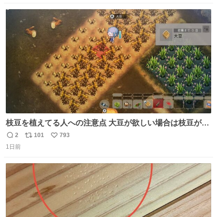
数
ス
ね
ト
数
数
枝豆を植えてる人への注意点 大豆が欲しい場合は枝豆が収
穫できる状態で秋を迎えましょう。 気になって一部だけ収
2
101
793
返
リ
い
穫したら普通に枯れてた… #ほの暮しの庭
1日前
信
ポ
い
数
ス
ね
ト
数
数