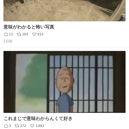
意味がわかると怖い写真
13
164
914
返
リ
い
1日前
信
ポ
い
数
ス
ね
ト
数
数
これまじで意味わからんくて好き
3
272
1,961
返
リ
い