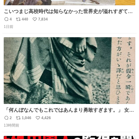
こいつまじ高校時代は知らなかった世界史が溢れすぎてて
𝑩𝑰𝑮 𝑳𝑶𝑽𝑬＿＿
4
440
7,834
返
リ
い
1日前
信
ポ
い
数
ス
ね
ト
数
数
「何んぼなんでもこれではあんまり勇敢すぎます。」 女性
の立ち振る舞い指南コーナーで、大股を「下品」や「はし
2
1,046
4,426
返
リ
い
たない」という言葉を使わず「勇敢すぎます」と洒落っ気
13時間前
信
ポ
い
たっぷりにたしなめる当時の言葉選びよ 勇敢すぎます、使
数
ス
ね