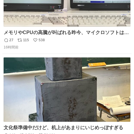
メモリやCPUの高騰が叫ばれる昨今、マイクロソフトは原
点に立ち戻るべきです。 Windows 3.1の頃は数MBのメモ
27
115
538
返
リ
い
リと32bitで25MHz程度のCPUで、主要なオフィスのツー
16時間前
信
ポ
い
ルが動いていたのですから…
数
ス
ね
ト
数
数
文化祭準備中だけど、机上があまりにいじめっぽすぎる