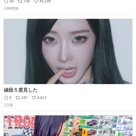
長男
28
738
45,190
返
リ
い
19時間前
信
ポ
い
数
ス
ね
ト
数
数
値段５度見した
5
187
8,617
返
リ
い
1日前
信
ポ
い
数
ス
ね
ト
数
数