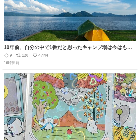
10年前、自分の中で1番だと思ったキャンプ場は今はもう
ない
9
120
4,444
返
リ
い
16時間前
信
ポ
い
数
ス
ね
ト
数
数