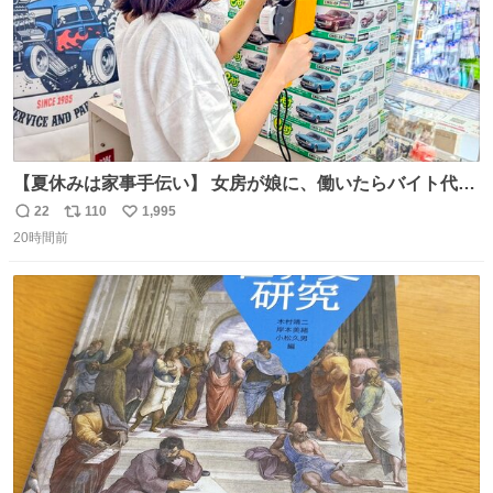
【夏休みは家事手伝い】 女房が娘に、働いたらバイト代も
らえば？と言ったら、娘は、いらない、と言って黙々と働
22
110
1,995
返
リ
い
いてくれました。 あとでソフトクリーム買ってやろうと思
20時間前
信
ポ
い
いました。
数
ス
ね
ト
数
数