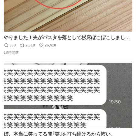
やりました！夫がパスタを落として杉床ぼこぼこしまし
た！よかったーーー！ファーストぼこぼこ自分じゃなく
330
2,318
26,418
返
リ
い
て！これで第二波いつでもいけます！！！✌️いやーほっと
18時間前
信
ポ
い
した！ 杉床を採用しようとしている方々へ忠告です。杉床
数
ス
ね
は乾燥パスタに負けます。豆腐くらいやわやわです。
ト
数
数
姉、本当に笑ってる間｢笑｣を打ち続けるから怖い。