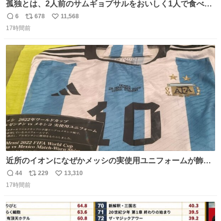
孤独とは、2人前のサムギョプサルをおいしく1人で食べる
ことである←好きすぎる
6
678
11,568
返
リ
い
17時間前
信
ポ
い
数
ス
ね
ト
数
数
近所のイオンになぜかメッシの実使用ユニフォームが飾っ
てあっておもろい
44
229
13,310
返
リ
い
17時間前
信
ポ
い
数
ス
ね
ト
数
数