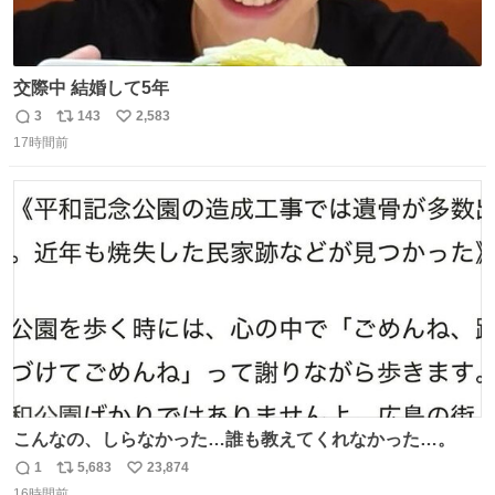
交際中 結婚して5年
3
143
2,583
返
リ
い
17時間前
信
ポ
い
数
ス
ね
ト
数
数
こんなの、しらなかった…誰も教えてくれなかった…。
1
5,683
23,874
返
リ
い
16時間前