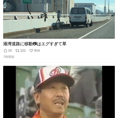
港湾道路に移動📷はエグすぎて草
15
121
914
返
リ
い
7時間前
信
ポ
い
数
ス
ね
ト
数
数