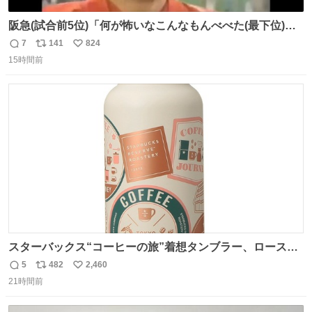
阪急(試合前5位)「何が怖いなこんなもんべべた(最下位)や
ないか！」 南海(試合前6位)「お前んとこ何位ないったい？
7
141
824
返
リ
い
ウチも人のこと言われへんけど」 阪「おーい、お互いに西
15時間前
信
ポ
い
武には勝とうぜ！」 南「分かった！分かった！」
数
ス
ね
ト
数
数
スターバックス“コーヒーの旅”着想タンブラー、ロースタ
リー 東京×トラベラーズカンパニー コーヒーやグルメの味
5
482
2,460
返
リ
い
を記録できるノートも - fashion-press.net/news/149501
21時間前
信
ポ
い
数
ス
ね