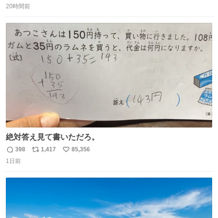
20時間前
信
ポ
い
数
ス
ね
ト
数
数
絶対答え見て書いただろ。
398
1,417
85,356
返
リ
い
1日前
信
ポ
い
数
ス
ね
ト
数
数