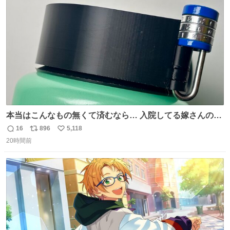
ト
数
数
本当はこんなもの無くて済むなら… 入院してる嫁さんの病
棟、共同の冷蔵庫の中身を勝手に触る輩がおるのだけど、
16
896
5,118
返
リ
い
ナルゲンボトルの中身が減っている事案が起きたらしい。
20時間前
信
ポ
い
水に何か入れられても嫌なので3Dプリンタで 『鍵を開け
数
ス
ね
ないと蓋が回せないやつ』を作ったぞ…
ト
数
数