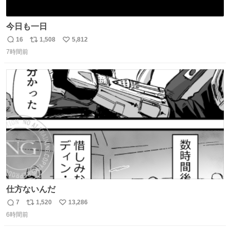
今日も一日
16
1,508
5,812
返
リ
い
7時間前
信
ポ
い
数
ス
ね
ト
数
数
仕方ないんだ
7
1,520
13,286
返
リ
い
6時間前
信
ポ
い
数
ス
ね