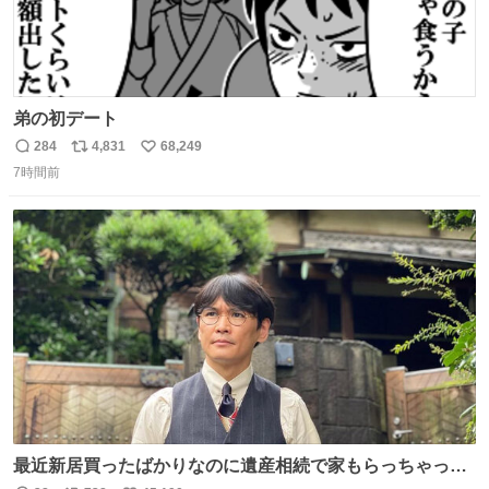
弟の初デート
284
4,831
68,249
返
リ
い
7時間前
信
ポ
い
数
ス
ね
ト
数
数
最近新居買ったばかりなのに遺産相続で家もらっちゃった