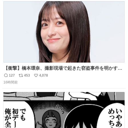
ト
数
数
【衝撃】橋本環奈、撮影現場で起きた窃盗事件を明かす
「警察が来てました」 news.livedoor.com/article/detail…
127
453
4,078
返
リ
い
橋本は「撮影現場で照明さんのケーブルが盗まれて…。廃
16時間前
信
ポ
い
工場とかで撮影してたんですけど。警察が来てました」と
数
ス
ね
述懐。専門家も「銅の価値が上がってるんですよね…」と
ト
数
数
反応した。