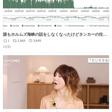
誰もホルムズ海峡の話をしなくなったけどタンカーの往来
は消滅したままですねと
1
1,944
3,649
返
リ
い
1日前
信
ポ
い
数
ス
ね
ト
数
数