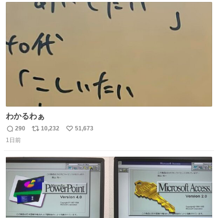
ト
数
数
わかるわぁ
290
10,232
51,673
返
リ
い
1日前
信
ポ
い
数
ス
ね
ト
数
数