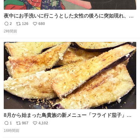
夜中にお手洗いに行こうとした女性の後ろに突如現れ、髪
の毛にガブリと嚙みついたのは、「髪切」という真っ黒な
2
126
680
返
リ
い
モンスター。顔をアップでみるとちょっと怖い、正体不明
2時間前
信
ポ
い
のキャラクターです。原宿の太田記念美術館で開催中の
数
ス
ね
「アニマル＆モンスター」展にて8/23まで展示していま
ト
数
数
す。
8月から始まった鳥貴族の新メニュー「フライド茄子」が
うますぎでした 信じて……
1
967
4,102
返
リ
い
16時間前
信
ポ
い
数
ス
ね