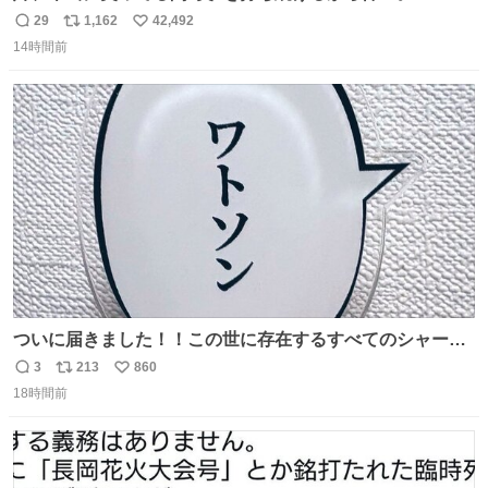
29
1,162
42,492
返
リ
い
14時間前
信
ポ
い
数
ス
ね
ト
数
数
ついに届きました！！この世に存在するすべてのシャーロ
ック・ホームズに「ワトソン」と喋ってもらうためのアク
3
213
860
返
リ
い
スタです！！！
18時間前
信
ポ
い
数
ス
ね
ト
数
数