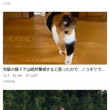
1日前
信
ポ
い
数
ス
ね
ト
数
数
市販の猫ドアは絶対警戒すると思ったので、ノコギリで無
理やりドアを切り取って作った、にゃんころ専用の猫のれ
4
164
1,627
返
リ
い
ん
19時間前
信
ポ
い
数
ス
ね
ト
数
数