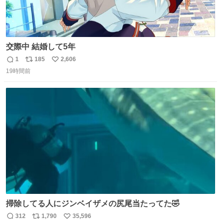
交際中 結婚して5年
1
185
2,606
返
リ
い
19時間前
信
ポ
い
数
ス
ね
ト
数
数
掃除してる人にジンベイザメの尻尾当たってた🤣
312
1,790
35,596
返
リ
い