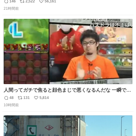
146
2,522
56,161
返
リ
い
21時間前
信
ポ
い
数
ス
ね
ト
数
数
人間ってガチで焦ると顔色まじで悪くなるんだな 一瞬で顔
から正気無くなってる
48
131
5,814
返
リ
い
10時間前
信
ポ
い
数
ス
ね
ト
数
数