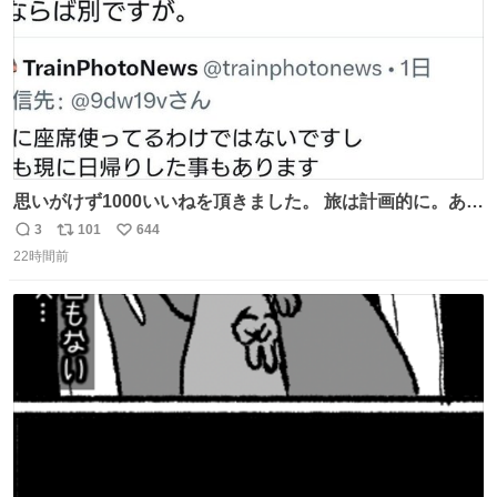
思いがけず1000いいねを頂きました。 旅は計画的に。あな
たの旅は誰も保証してくれない。 お金を出したら際限なく
3
101
644
返
リ
い
ワガママを受け入れてくれると思うな。それはカスハラ。
22時間前
信
ポ
い
席の保証と快適な空間はお金で買える。苦言は買ってから
数
ス
ね
言え。 以上、乗り鉄の端くれの意見でした。
ト
数
数