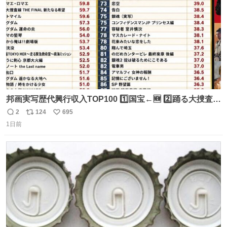
邦画実写歴代興行収入TOP100 1️⃣国宝←🆕 2️⃣踊る大捜査線
THE MOVIE2 3️⃣南極物語 4️⃣踊る大捜査線 THE MOVIE 5️⃣
2
124
695
返
リ
い
子猫物語 6️⃣劇場版コード・ブルー 7️⃣天と地と 8️⃣永遠の0
1日前
信
ポ
い
9️⃣ROOKIES-卒業- 🔟世界の中心で、愛をさけぶ … 44位 ほ
数
ス
ね
どなく、お別れです←🆕 … 60位 キングダム 魂の決戦←🆕
ト
数
数