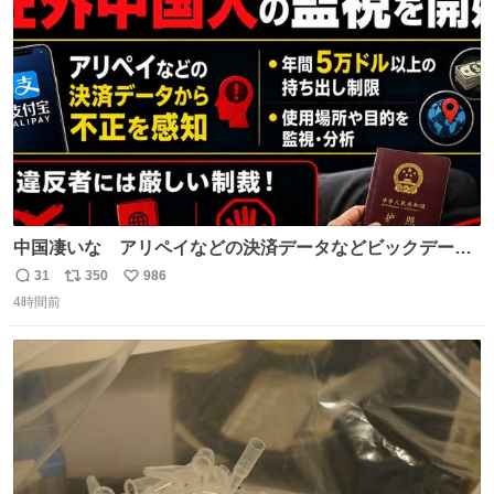
っていきたい… （昭和4年婦人倶楽部新年号より）
ト
数
数
中国凄いな アリペイなどの決済データなどビックデータ
で海外にいる中国人の監視をはじめ、多額の資金決済など
31
350
986
返
リ
い
があれば帰国命令を出しはじめたらしい。そして、パスポ
4時間前
信
ポ
い
ート取上げで二度と出国できないと、、
数
ス
ね
ト
数
数