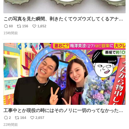
この写真を見た瞬間、剥きたくてウズウズしてくるアナ
タ、完全なる同世代（笑） #70年代 #80年代 #昭和レト
60
156
1,652
返
リ
い
ロ
15時間前
信
ポ
い
数
ス
ね
ト
数
数
工事中とか現役の時にはそのノリに一切のってなかった1
番の「設楽の女」が卒業して頭角を現しはじめてて大好き
2
164
2,657
返
リ
い
🥲🥲 設楽さんの返しも良い🥲 #梅澤美波
22時間前
信
ポ
い