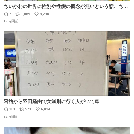
ちいかわの世界に性別や性愛の概念が無いという話、ちい
かわタロットでも恋人・女帝・女教皇あたりは性別を意識
7
1,089
8,298
返
リ
い
させないように描かれてるんだよね。かなり徹底している
12時間前
信
ポ
い
印象。
数
ス
ね
ト
数
数
函館から羽田経由で女満別に行く人がいて草
101
571
6,814
返
リ
い
22時間前
信
ポ
い
数
ス
ね
ト
数