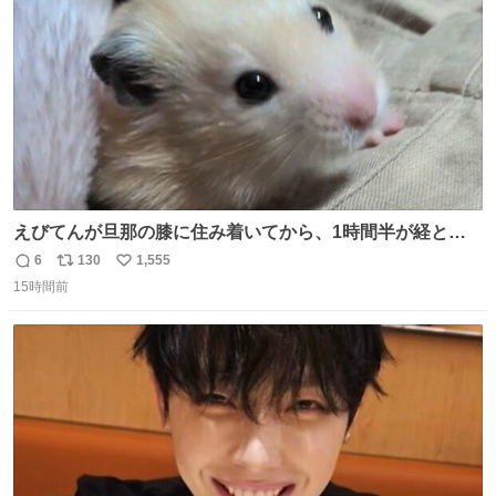
数
えびてんが旦那の膝に住み着いてから、1時間半が経とう
としている。 えびてんはもう永住の意を固めており、持ち
6
130
1,555
返
リ
い
込んだおやつを所定の場所に置くなどしている。
15時間前
信
ポ
い
数
ス
ね
ト
数
数