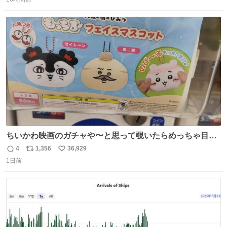
信
ポ
い
数
ス
ね
ト
数
数
ちいかわ映画のガチャや〜と思って覗いたらめっちゃ目合
って気まずい
4
1,356
36,929
返
リ
い
1日前
信
ポ
い
数
ス
ね
ト
数
数