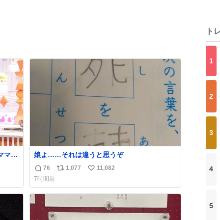
ト
1
2
3
娘よ……それは違うと思うぞ
い」
76
1,077
11,082
4
返
リ
い
7時間前
信
ポ
い
数
ス
ね
ト
数
5
数