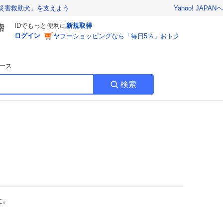
Yahoo! JAPAN
ヘ
災害救助犬」を支えよう
IDでもっと便利に
新規取得
ログイン
ヤフーショッピングなら「毎日5％」おトク
ース
検索
た。