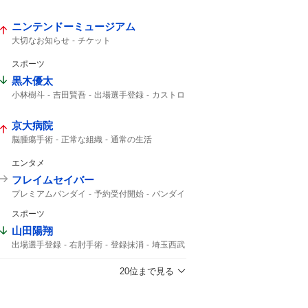
受け取り
知り合った
税務調査
ニンテンドーミュージアム
大切なお知らせ
チケット
スポーツ
黒木優太
小林樹斗
吉田賢吾
出場選手登録
カストロ
中村剛也
京大病院
脳腫瘍手術
正常な組織
通常の生活
腫瘍でない
極めて重大な事態
竹田くん
植物状態
50代女性
重篤
MBSニュース
エンタメ
MRI検査
医療事故
フレイムセイバー
プレミアムバンダイ
予約受付開始
バンダイ
スポーツ
山田陽翔
出場選手登録
右肘手術
登録抹消
埼玉西武
20位まで見る