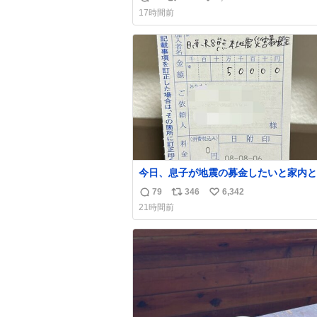
返
リ
い
いな〜と思っていたのだけど snidelで
17時間前
くちゃピッタリなものを見つけたので買
信
ポ
い
た！✨ スマホと小物とペットボトルが入るの
数
ス
ね
最高すぎる🥹 しかもスマホ入れ独立し
ト
数
ファスナーない！地味に嬉しいやつ！！
数
今日、息子が地震の募金したいと家内と
局に行ったみたいです。おもちゃとか買
79
346
6,342
返
リ
い
択肢もあったと思うけど、自分で貯めて
21時間前
円を役に立てて欲しい、みんなも元気に
信
ポ
い
て欲しいと。家内も一緒に募金したので
数
ス
ね
分も何かできたらなぁと思いました。
ト
数
数