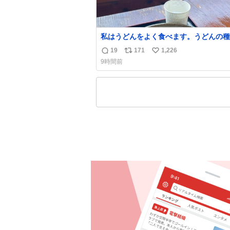
私はうどんをよく食べます。うどんの種
よっては非常食にもなります。生うどん
19
171
1,226
返
リ
い
費期限が短く、冷凍うどんは長持ちする
9時間前
りに停電に弱いので、乾麺タイプのうど
信
ポ
い
ら水分が少なく長期保存するのにおすす
数
ス
ね
す。アルファ化米や缶詰など、色々な非
ト
数
がありますが、うどんもいかがでしょう
数