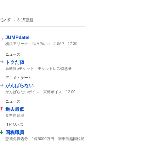
レンド
8:15
更新
JUMPdate!
横浜アリーナ
JUMPdate
JUMP
17:30
横浜
17%
12%
アリーナ
ニュース
トクだ値
新幹線eチケット
チケットレス特急券
トクだ値14
週末パス
チケットレス
アニメ・ゲーム
えきねっと
トク割
JR東日本
クソだ
JR東
がんばらない
がんばらないボイス
束縛ボイス
12:00
にじさんじ
12%
ニュース
過去最低
食料自給率
ITビジネス
国税職員
懲戒免職処分
1億5000万円
関東信越国税局