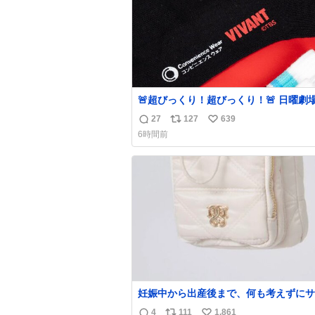
🚨超びっくり！超びっくり！🚨 日曜劇場
『#VIVANT』と ファミマの #コンビニ
27
127
639
返
リ
い
ウェア がコラボ！ 🧦ラインソックス 🟦今治
6時間前
タオルハンカチ 「いいね」「保存」してファ
信
ポ
い
ミマへGO👀
数
ス
ね
ト
数
数
妊娠中から出産後まで、何も考えずにサ
持って行けるようなショルダーバッグが
4
111
1,861