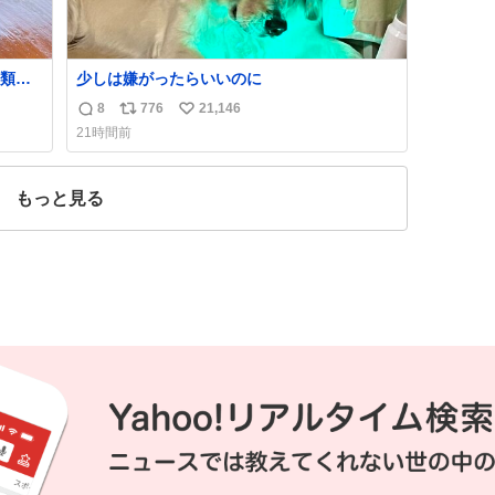
類に
少しは嫌がったらいいのに
は消
8
776
21,146
返
リ
い
代わ
21時間前
んな
信
ポ
い
めで
数
ス
ね
常食
ト
数
もっと見る
か？
数