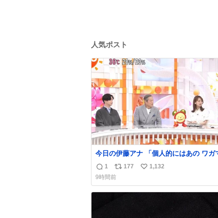
人気ポスト
今日の伊藤アナ 「個人的にはあの ワガママな
モモンガを是非松平さんに成敗してほし
1
177
1,132
返
リ
い
(手に刀を持ってモモ○ガを切る仕草) #ちいか
9時間前
わ #アニメちいかわ
信
ポ
い
数
ス
ね
ト
数
数