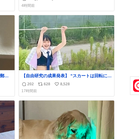
返
リ
い
めちゃ
れない。 web-mu.jp/news/79509/
4時間前
っ
信
ポ
い
数
ス
ね
てるし
ト
数
！
数
郵便
【自由研究の成果発表】 “スカートは回転によ
う選
って広がるが、岡澤恋によって270°までなら
202
628
8,528
返
リ
い
た2万
広がらずに回転が可能なことが証明された！”
17時間前
なっ
信
ポ
い
、自
数
ス
ね
ト
数
数