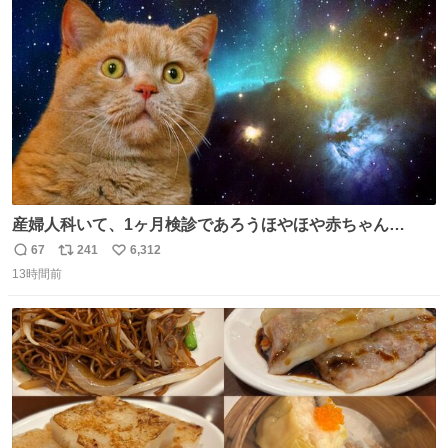
ト
数
数
産婦人科いて、1ヶ月検診であろうほやほや赤ちゃん👩‍🍼
と推定2,3歳の女の子👧🏻をワンオペで連れてるママがいる
67
241
6,312
返
リ
い
のだけども 女の子ずっとママの側から離れない…⁉️ 手を繋
13時間前
信
ポ
い
がなくてもうろちょろしないしママが歩いたらピクミンみ
数
ス
ね
たいにﾄﾃﾄﾃついてってるし逃走しないし脱走しないし逃げ
ト
数
数
ないし走ら文字数