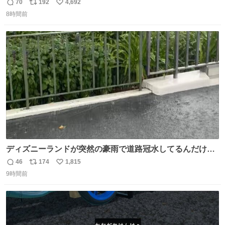
70
192
4,692
返
リ
い
8時間前
信
ポ
い
数
ス
ね
ト
数
数
ディズニーランドが突然の豪雨で道路冠水してるんだけど
☔️ この雨で今年初のミッションクールダウン中止。幾ら何
46
174
1,815
返
リ
い
でもやばすぎだろ...
9時間前
信
ポ
い
数
ス
ね
ト
数
数