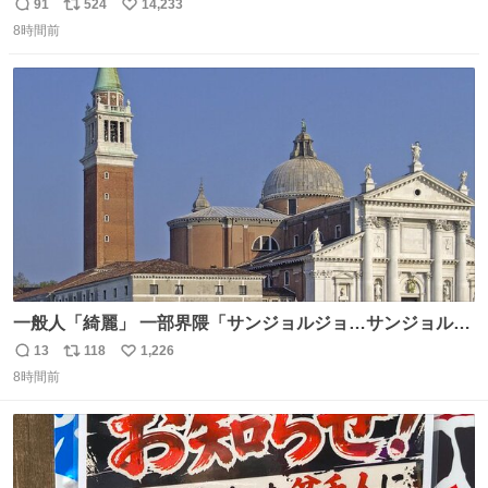
売されているのもですか？
91
524
14,233
返
リ
い
8時間前
信
ポ
い
数
ス
ね
ト
数
数
一般人「綺麗」 一部界隈「サンジョルジョ…サンジョルジ
ョマ…ジョルノジョバァーナ！！』
13
118
1,226
返
リ
い
8時間前
信
ポ
い
数
ス
ね
ト
数
数