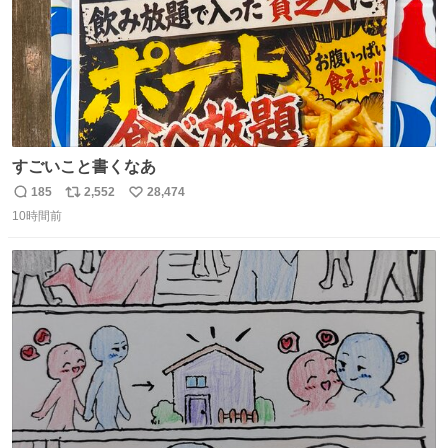
すごいこと書くなあ
185
2,552
28,474
返
リ
い
10時間前
信
ポ
い
数
ス
ね
ト
数
数