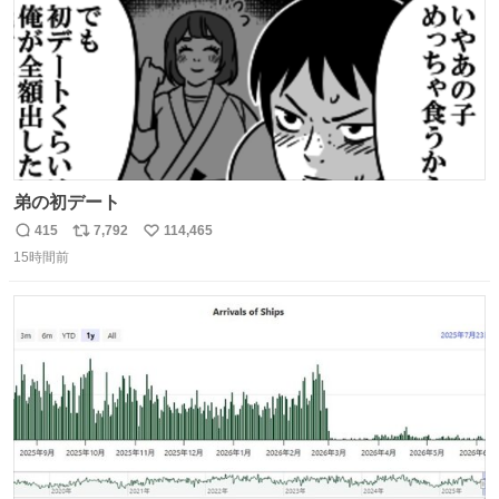
弟の初デート
415
7,792
114,465
返
リ
い
15時間前
信
ポ
い
数
ス
ね
ト
数
数