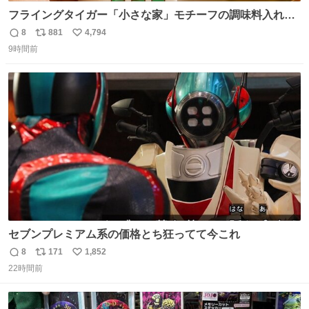
フライングタイガー「小さな家」モチーフの調味料入れ、
並べれば“デンマークの街並み”に ピンク・グリーン・テラ
8
881
4,794
返
リ
い
コッタの全9種 - fashion-press.net/news/149552
9時間前
信
ポ
い
数
ス
ね
ト
数
数
セブンプレミアム系の価格とち狂ってて今これ
8
171
1,852
返
リ
い
22時間前
信
ポ
い
数
ス
ね
ト
数