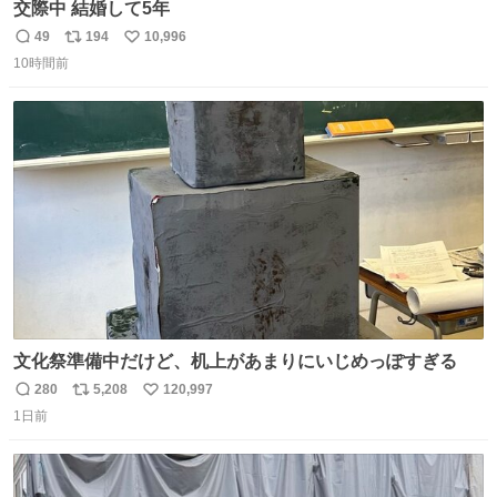
交際中 結婚して5年
49
194
10,996
返
リ
い
10時間前
信
ポ
い
数
ス
ね
ト
数
数
文化祭準備中だけど、机上があまりにいじめっぽすぎる
280
5,208
120,997
返
リ
い
1日前
信
ポ
い
数
ス
ね
ト
数
数