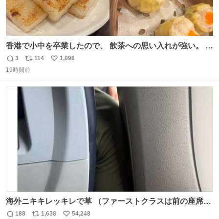
香港で小中を卒業したので、 飲茶への思い入れが強い。 常
に現地の味を探している。 横浜中華街まで行き、店を厳選
3
114
1,098
返
リ
い
すれば流石に出会えるけど、もっと近場で気軽に行ける店
19時間前
信
ポ
い
はないか。 代々木にあった。 多少違うかなというのもあっ
数
ス
ね
たけど、 総合的には満足。
ト
数
数
海外ニキキレッキレで草 （ファーストクラスは前の座席で
あるため）
188
1,638
54,248
返
リ
い