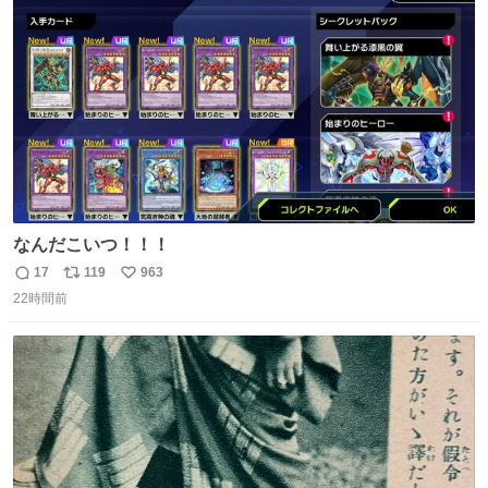
ト
数
数
なんだこいつ！！！
17
119
963
返
リ
い
22時間前
信
ポ
い
数
ス
ね
ト
数
数