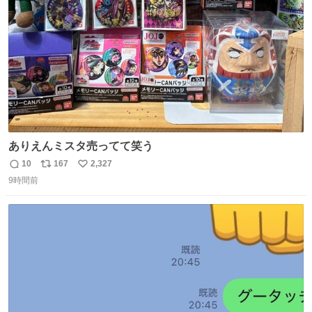
数
ありえんミスタ売ってて笑う
10
167
2,327
返
リ
い
9時間前
信
ポ
い
数
ス
ね
ト
数
数