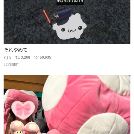
それやめて
5
3,268
50,635
返
リ
い
22時間前
信
ポ
い
数
ス
ね
ト
数
数