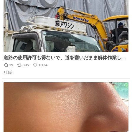
道路の使用許可も得ないで、道を塞いだまま解体作業して
る。 写真を撮ろうとしたら「勝手に写真撮るな馬鹿野郎」
19
395
1,124
返
リ
い
と罵倒されるなど。
1日前
信
ポ
い
数
ス
ね
ト
数
数