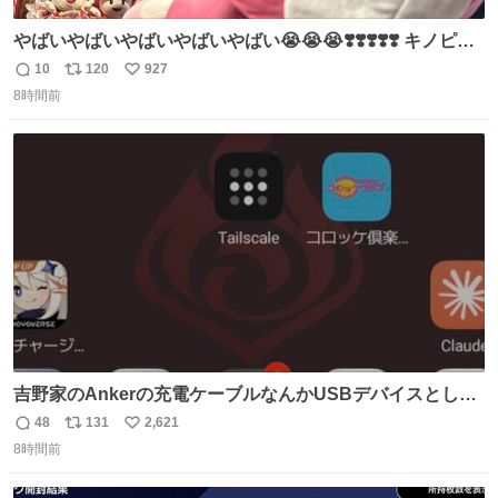
やばいやばいやばいやばいやばい😭😭😭❣️❣️❣️❣️❣️ キノピコ
ファン待望の！念願の！ぬいぐるみハットが！！！今日か
10
120
927
返
リ
い
ら新作で発売されてるーーー！！！！！泣 キノピコオタク
8時間前
信
ポ
い
の娘、早速装着して大興奮😭🩷（4500コインで購入済み
数
ス
ね
しかも今日はキノピコ推しと会う日でタイミングも神..✨
ト
数
数
#USJファン
吉野家のAnkerの充電ケーブルなんかUSBデバイスとして
通信しようとしてきてるな
48
131
2,621
返
リ
い
8時間前
信
ポ
い
数
ス
ね