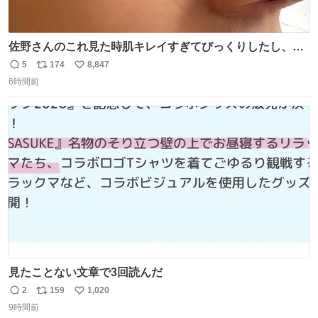
佐野さんのこれ見た時肌キレイすぎてびっくりしたし、や
はりアイドルって体型･肌管理すごすぎる
5
174
8,847
返
リ
い
6時間前
信
ポ
い
数
ス
ね
ト
数
数
見たことない文章で3回読んだ
2
159
1,020
返
リ
い
9時間前
信
ポ
い