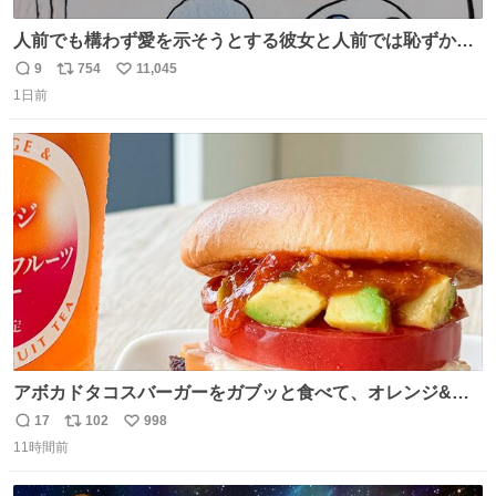
人前でも構わず愛を示そうとする彼女と人前では恥ずかし
いけど彼女を死ぬほど愛している彼氏 同士いませんか✋️
9
754
11,045
返
リ
い
1日前
信
ポ
い
数
ス
ね
ト
数
数
アボカドタコスバーガーをガブッと食べて、オレンジ&パ
ッションフルーツティーをグビッと飲んで、またアボカド
17
102
998
返
リ
い
タコスバーガーをガブッと食べて、またオレンジ＆パッシ
11時間前
信
ポ
い
ョンフルーツティーをグビッと飲んで…🍔🍹
数
ス
ね