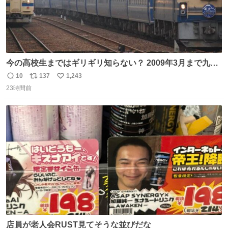
今の高校生まではギリギリ知らない？ 2009年3月まで九州
に寝台特急が走っていたことを
10
137
1,243
返
リ
い
23時間前
信
ポ
い
数
ス
ね
ト
数
数
店員が老人会RUST見てそうな並びだな