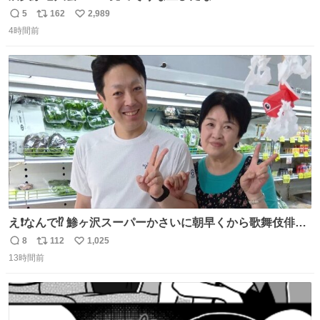
5
162
2,989
返
リ
い
4時間前
信
ポ
い
数
ス
ね
ト
数
数
え❗️なんで⁉️ 鯵ヶ沢スーパーかさいに朝早くから歌舞伎俳優
の8代目尾上菊五郎さんが来店‼️旦那さんを亡くした姫子さ
8
112
1,025
返
リ
い
んを元気付けに来たそうです😄 わざわざ鯵ヶ沢赤石まで😅
13時間前
信
ポ
い
姫子さんもまさかのイケメン来店にさぞかしビックリした
数
ス
ね
でしょうね😆 #尾上菊五郎 #スーパーかさい
ト
数
数