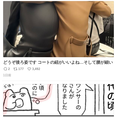
ト
数
数
どうぞ後ろ姿です コートの紐がいいよね…そして腰が細い
2
177
3,492
返
リ
い
1日前
信
ポ
い
数
ス
ね
ト
数
数