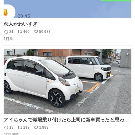
恋人かわいすぎ
21
460
50,987
返
リ
い
1日前
信
ポ
い
数
ス
ね
ト
数
数
アイちゃんで職場乗り付けたら上司に新車買ったと思われ
たの嬉しすぎる。 20年落ちの車もやりようによっては新車
13
199
1,983
返
リ
い
っぽく見えるってことよ。 令和の車の横に並べても違和感
23時間前