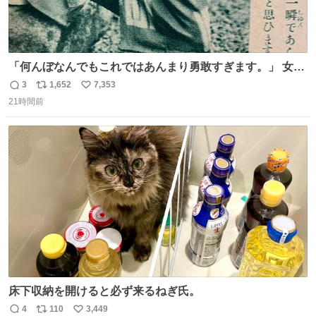
「何んぼなんでもこれではあんまり勇敢すぎます。」 女性
の立ち振る舞い指南コーナーで、大股を「下品」や「はし
3
1,652
7,353
返
リ
い
たない」という言葉を使わず「勇敢すぎます」と洒落っ気
21時間前
信
ポ
い
たっぷりにたしなめる当時の言葉選びよ 勇敢すぎます、使
数
ス
ね
っていきたい… （昭和4年婦人倶楽部新年号より）
ト
数
数
床下収納を開けると必ず来るねぎ氏。
4
110
3,449
返
リ
い