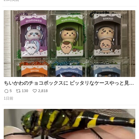
信
ポ
い
ない平成18年式です。
数
ス
ね
ト
数
数
ちいかわのチョコボックスに ピッタリなケースやっと見つ
かった😭
5
130
2,818
返
リ
い
1日前
信
ポ
い
数
ス
ね
ト
数
数