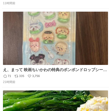
11時間前
信
ポ
い
数
ス
ね
ト
数
数
え、まって 映画ちいかわの特典のボンボンドロップシール
もうメルカリにでてるやん #ちいかわ
71
335
3,756
返
リ
い
21時間前
信
ポ
い
数
ス
ね
ト
数
数