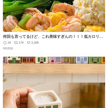
何回も言ってるけど、これ美味すぎんの！！！低カロリー
で満足感エグいから一生食べてる😭
19
170
2,306
返
リ
い
8時間前
信
ポ
い
数
ス
ね
ト
数
数