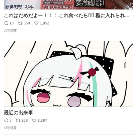
これはだめだよー！！！ これ食べたら🧜‍♀️ 檻に入れられ
て、なんかずうっと暗いとこだよ、、 #トラウマ
10
368
1,852
返
リ
い
2時間前
信
ポ
い
数
ス
ね
ト
数
数
最近の出来事
3
266
2,297
返
リ
い
4時間前
信
ポ
い
数
ス
ね