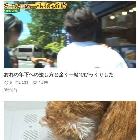
ト
数
数
おれの年下への接し方と全く一緒でびっくりした
5
133
4,566
返
リ
い
8時間前
信
ポ
い
数
ス
ね
ト
数
数