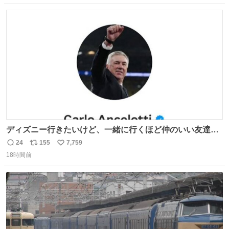
数
ス
ね
ト
数
数
ディズニー行きたいけど、一緒に行くほど仲のいい友達が
居ない… ほんでこれ
24
155
7,759
返
リ
い
18時間前
信
ポ
い
数
ス
ね
ト
数
数