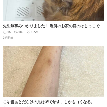
先生無事みつかりました！ 近所のお家の庭のはじっこでう
ずくまってました💦 拡散してくれたり探してくれたみなさ
15
189
1,725
返
リ
い
ん本当にありがとございます！ 飛び出し防止柵を増やして
7時間前
信
ポ
い
先生とちょびが怖い思いをしないでいいようにしようと思
数
ス
ね
う！
ト
数
数
こゆ傷あとだらけの足はｺﾘで治す。しかも白くなる。