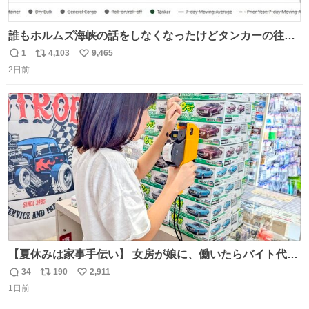
誰もホルムズ海峡の話をしなくなったけどタンカーの往来
は消滅したままですねと
1
4,103
9,465
返
リ
い
2日前
信
ポ
い
数
ス
ね
ト
数
数
【夏休みは家事手伝い】 女房が娘に、働いたらバイト代も
らえば？と言ったら、娘は、いらない、と言って黙々と働
34
190
2,911
返
リ
い
いてくれました。 あとでソフトクリーム買ってやろうと思
1日前
信
ポ
い
いました。
数
ス
ね