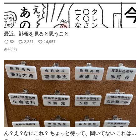
最近、訃報を見ると思うこと
52
2,231
14,957
返
リ
い
9時間前
信
ポ
い
数
ス
ね
ト
数
数
ん？え？なにこれ？ ちょっと待って、聞いてない これは販