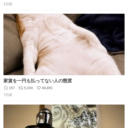
1日前
信
ポ
い
数
ス
ね
ト
数
数
家賃を一円も払ってない人の態度
157
5,194
66,891
返
リ
い
7日前
信
ポ
い
数
ス
ね
ト
数
数