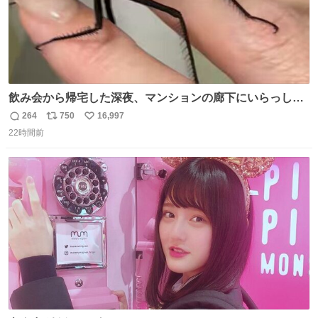
飲み会から帰宅した深夜、マンションの廊下にいらっしゃ
ったオニヤンマ様 まさかこんな都会でお会いできるなんて
264
750
16,997
返
リ
い
思っておらず大興奮しております かっこよすぎる 指を差し
22時間前
信
ポ
い
伸べると乗ってきてくれたのでひとまず一緒に帰宅しまし
数
ス
ね
たが、飛ばないということは弱っていらっしゃるのでしょ
ト
数
数
うか…素敵すぎる