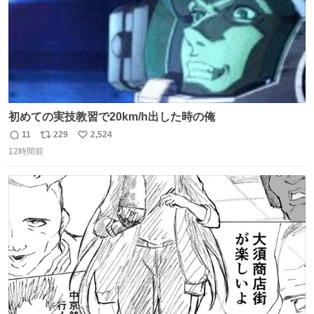
初めての実技教習で20km/h出した時の俺
11
229
2,524
返
リ
い
12時間前
信
ポ
い
数
ス
ね
ト
数
数