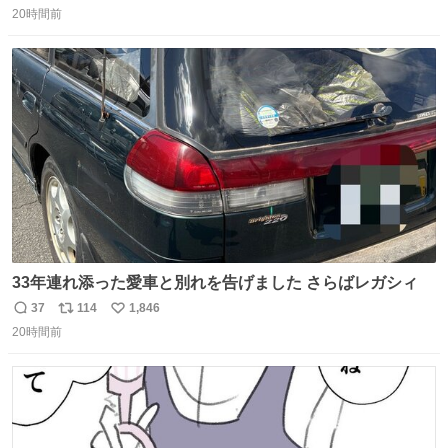
20時間前
信
ポ
い
数
ス
ね
ト
数
数
33年連れ添った愛車と別れを告げました さらばレガシィ
37
114
1,846
返
リ
い
20時間前
信
ポ
い
数
ス
ね
ト
数
数