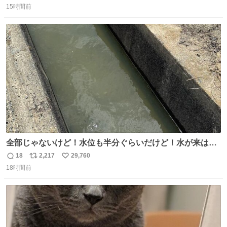
奨し，それ以外の地域で堅実に生きるのを周縁化する ・恋
15時間前
信
ポ
い
愛にかまけ，「陽キャラ」として振る舞うのを極端に中心
数
ス
ね
化する ・院生が研究環境を求め他大学に移るのを批判する
ト
数
数
過去例↓
全部じゃないけど！水位も半分ぐらいだけど！水が来はじ
めたよ！！！ 作業してくれた方々ありがとーーー
18
2,217
29,760
返
リ
い
ー！！！！！！！！！！！！！！！！！！！！！！！！！
18時間前
信
ポ
い
！
数
ス
ね
ト
数
数