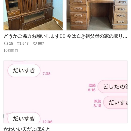
どうかご協力お願いします🙇‍♂️ 今は亡き祖父母の家の取り壊
しが決まり、どうしても処分して欲しくない食器棚と机の
15
547
907
返
リ
い
引き取り手を探しております この2つは私の祖母が当初一
10時間前
信
ポ
い
目惚れで購入したもので、祖母はc型肝炎で58歳という若
数
ス
ね
さで亡くなりましたが、この家具達をとても大切にしてお
ト
数
数
りました 続く↓
かわいい夫だよほんと