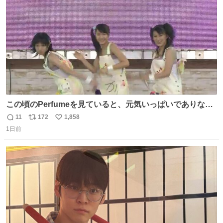
数
この頃のPerfumeを見ていると、元気いっぱいでありなが
ら決して感情に任せすぎることなく、しっかりと制御され
11
172
1,858
返
リ
い
たダンスであることに新鮮に驚く。3人のあげた足の向き
1日前
信
ポ
い
や角度とか本当に細かな部分まできっちりと揃っていてそ
数
ス
ね
こから積み重ねてきた努力や練習量が見て取れる…
ト
数
数