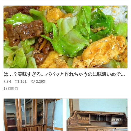
数
ス
ね
ト
数
数
は…？美味すぎる。パパッと作れちゃうのに味濃いめで満
足感エグいの天才だろ🥹
4
161
2,293
返
リ
い
18時間前
信
ポ
い
数
ス
ね
ト
数
数