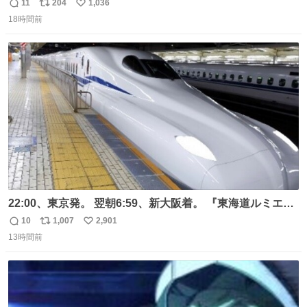
光下で暑すぎて疲労状態 火耐性15ではだめですね 適応珠
11
204
1,036
返
リ
い
Lv1と耐火珠Lv3装備しないと真夏の名古屋は過ごせぬよう
18時間前
信
ポ
い
です #コスサミ2026
数
ス
ね
ト
数
数
22:00、東京発。 翌朝6:59、新大阪着。 『東海道ルミエー
ルエクスプレス』が今夜、初運行！ 岐阜羽島駅で夜を越す
10
1,007
2,901
返
リ
い
東海道新幹線。寝台列車じゃないのに、朝まで新幹線とい
13時間前
信
ポ
い
う、なんだか特別体験😉 #TRAINTRIP #東海道ルミエール
数
ス
ね
エクスプレス
ト
数
数