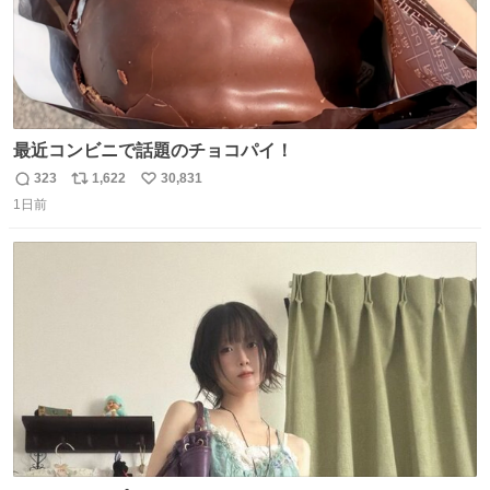
最近コンビニで話題のチョコパイ！
323
1,622
30,831
返
リ
い
1日前
信
ポ
い
数
ス
ね
ト
数
数