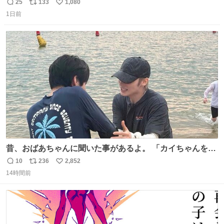
ね 運転士は日本人やったのなら韓国人は関係ないし、なん
25
133
1,080
返
リ
い
なら68歳も関係ない…
1日前
信
ポ
い
数
ス
ね
ト
数
数
昔、おばあちゃんに聞いた事があるよ。 「カイちゃんをい
じめると、アイツが海から上がって来るぞ。」って。
10
236
2,852
返
リ
い
14時間前
信
ポ
い
数
ス
ね
ト
数
数