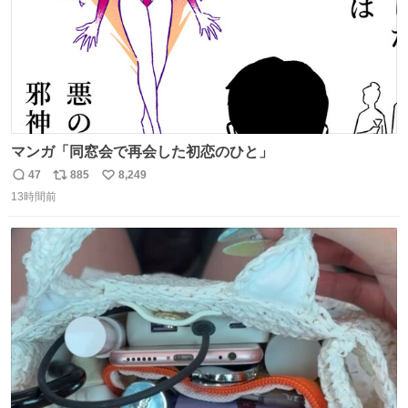
マンガ「同窓会で再会した初恋のひと」
47
885
8,249
返
リ
い
13時間前
信
ポ
い
数
ス
ね
ト
数
数