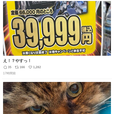
ト
数
数
え！？やすっ！
35
166
1,282
返
リ
い
17時間前
信
ポ
い
数
ス
ね
ト
数
数