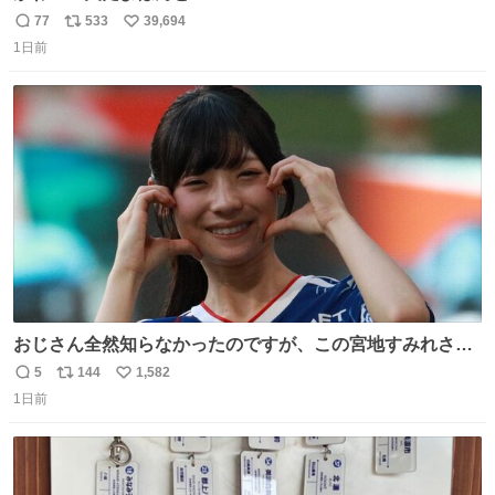
77
533
39,694
返
リ
い
1日前
信
ポ
い
数
ス
ね
ト
数
数
おじさん全然知らなかったのですが、この宮地すみれさん
（日向坂46）はマリサポだったのですね。 カメラ目線でに
5
144
1,582
返
リ
い
っこりしていただいたので撮影したものの、全然誰だか知
1日前
信
ポ
い
りませんでした。 マリサポらしいのでこれからは名前覚え
数
ス
ね
ます！！
ト
数
数