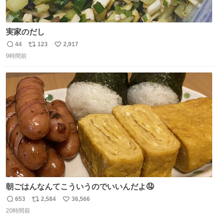
実家のだし
44
123
2,917
返
リ
い
9時間前
信
ポ
い
数
ス
ね
ト
数
数
朝ごはんなんてこういうのでいいんだよ🤤
653
2,584
36,566
返
リ
い
20時間前
信
ポ
い