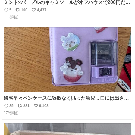
ミント×パープルのキャミソールがオフハウスで200円だっ
た♩
5
100
4,437
返
リ
い
11時間前
信
ポ
い
数
ス
ね
ト
数
数
帰宅早々ペンケースに容赦なく貼った幼児... 口には出さぬ
が勿体無い精神で心がざわつく.....ッ
85
281
9,108
返
リ
い
17時間前
信
ポ
い
数
ス
ね
ト
数
数