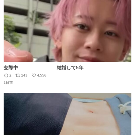
ト
数
数
交際中 結婚して5年
2
143
4,556
返
リ
い
1日前
信
ポ
い
数
ス
ね
ト
数
数