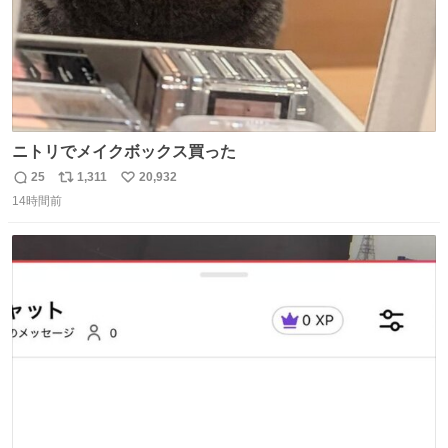
ニトリでメイクボックス買った
25
1,311
20,932
返
リ
い
14時間前
信
ポ
い
数
ス
ね
ト
数
数