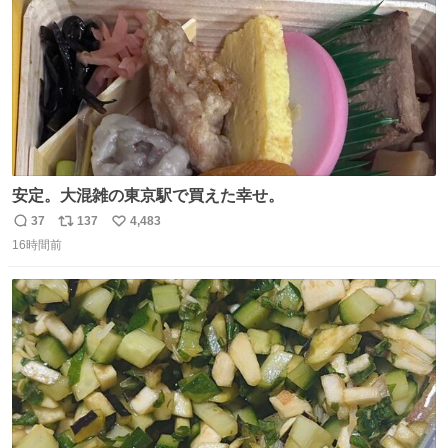
安定。大混雑の東京駅で買えた幸せ。
37
137
4,483
返
リ
い
16時間前
信
ポ
い
数
ス
ね
ト
数
数