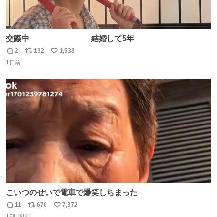
交際中 結婚して5年
2
132
1,538
返
リ
い
1日前
信
ポ
い
数
ス
ね
ト
数
数
こいつのせいで電車で爆笑しちまった
11
676
7,372
返
リ
い
16時間前