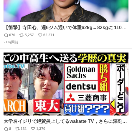
【衝撃】寺田心、週6ジム通いで体重62kg→82kgに 110kg
のベンチプレス持ち上げる姿披露
670
5,257
62,271
返
リ
い
news.livedoor.com/article/detail… 元々自重のみだった
21時間前
信
ポ
い
が、更に筋肉を大きくするためジム通いを開始。筋肉増量
数
ス
ね
のためおにぎり10個、ゼリー飲料3～4本、パスタと毎日4
ト
数
数
千kcalオーバーの食事を摂取し、増量したという。
大学名イジりで絶賛炎上してるwakatte TV，さらに深刻な
問題はこっちでは？ ・都内の特定企業に入るのを極度に推
8
131
1,370
返
リ
い