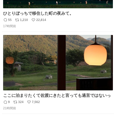
ひとりぼっちで移住した町の夜みて。
55
1,210
22,814
返
リ
い
17時間前
信
ポ
い
数
ス
ね
ト
数
数
ここに泊まりたくて佐渡にきたと言っても過言ではないっ
9
324
7,562
返
リ
い
21時間前
信
ポ
い
数
ス
ね