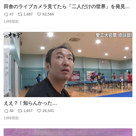
田舎のライブカメラ見てたら「二人だけの世界」を発見し
た
47
1,487
62,566
返
リ
い
14時間前
信
ポ
い
数
ス
ね
ト
数
数
ええ？！知らんかった…
48
1,657
26,541
返
リ
い
19時間前
信
ポ
い
数
ス
ね
ト
数