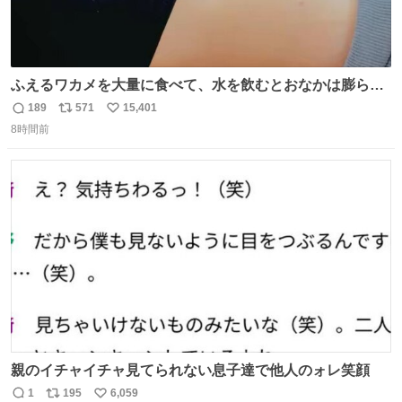
ふえるワカメを大量に食べて、水を飲むとおなかは膨ら
む・・・・！？ ⚠️よい子は絶対マネしないでね⚠️ #夏休み
189
571
15,401
返
リ
い
の自由研究
8時間前
信
ポ
い
数
ス
ね
ト
数
数
親のイチャイチャ見てられない息子達で他人のォレ笑顔
1
195
6,059
返
リ
い