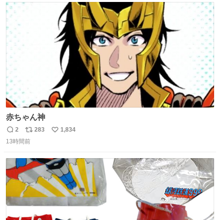
ト
数
数
赤ちゃん神
2
283
1,834
返
リ
い
13時間前
信
ポ
い
数
ス
ね
ト
数
数