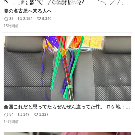
夏の名古屋へ来る人へ
32
2,154
9,340
返
リ
い
15時間前
信
ポ
い
数
ス
ね
ト
数
数
全国これだと思ってたらぜんぜん違ってた件。 ロケ地：広
島
54
147
1,227
返
リ
い
14時間前
信
ポ
い
数
ス
ね