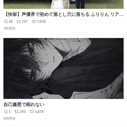
【快挙】声優界で初めて落とし穴に落ちる ふりりん リアク
ションが最高過ぎる🤣 #ドッキリGP #降幡愛
40
757
7,639
返
リ
い
4時間前
信
ポ
い
数
ス
ね
ト
数
数
自己嫌悪で眠れない
1
293
2,876
返
リ
い
8時間前
信
ポ
い
数
ス
ね