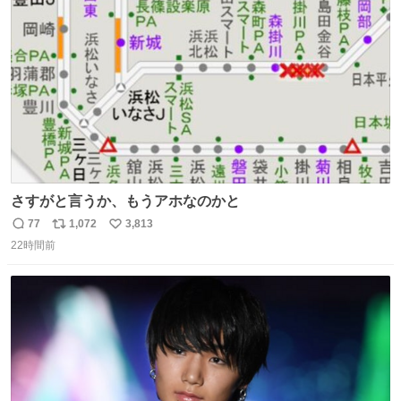
ト
数
数
さすがと言うか、もうアホなのかと
77
1,072
3,813
返
リ
い
22時間前
信
ポ
い
数
ス
ね
ト
数
数