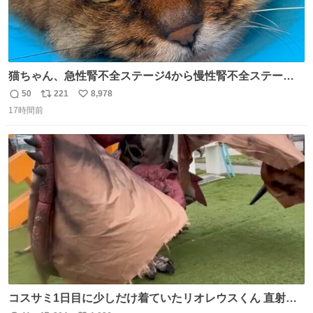
猫ちゃん、急性腎不全ステージ4から慢性腎不全ステージ2
になりました😭点滴も週一で大丈夫になった… このままだ
50
221
8,978
返
リ
い
と2、3日持たないって言われたのが嘘みたい…本当に嬉し
17時間前
信
ポ
い
い😭😭😭頑張ってくれてありがとう😭😭😭 嬉しくて帰り
数
ス
ね
道泣きながら歩いてたら向こうから来た人にすごい顔され
ト
数
数
た🫠
コスサミ1日目に少しだけ着ていたリオレウスくん 直射日