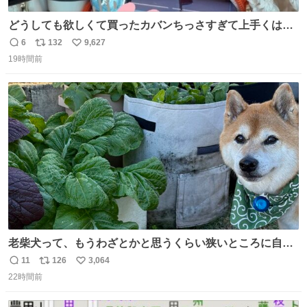
どうしても欲しくて買ったカバンちっさすぎて上手くはめ
ないと荷物入らん。女のカバンってなんでこんなちっさい
6
132
9,627
返
リ
い
の
19時間前
信
ポ
い
数
ス
ね
ト
数
数
老柴犬って、もうわざとかと思うくらい狭いところに自ら
はまりにいくじゃないですか？ 今朝ガーデニングしてる飼
11
126
3,064
返
リ
い
い主の間にはまってきて、最高に可愛かった♥️
22時間前
信
ポ
い
数
ス
ね