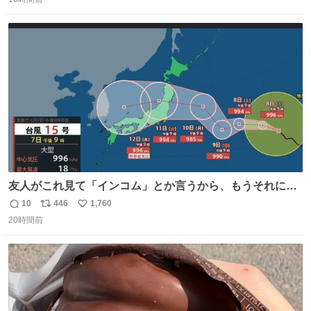
信
ポ
い
数
ス
ね
ト
数
数
友人がこれ見て「インコム」とか言うから、もうそれにし
か見えなくなっちゃった。
10
446
1,760
返
リ
い
20時間前
信
ポ
い
数
ス
ね
ト
数
数