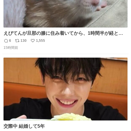
えびてんが旦那の膝に住み着いてから、1時間半が経とう
としている。 えびてんはもう永住の意を固めており、持ち
6
130
1,555
返
リ
い
込んだおやつを所定の場所に置くなどしている。
15時間前
信
ポ
い
数
ス
ね
ト
数
数
交際中 結婚して5年