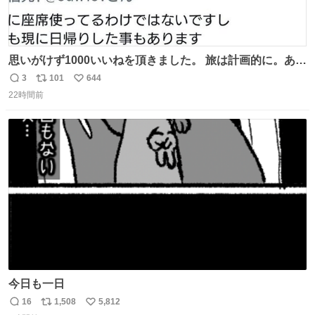
思いがけず1000いいねを頂きました。 旅は計画的に。あな
たの旅は誰も保証してくれない。 お金を出したら際限なく
3
101
644
返
リ
い
ワガママを受け入れてくれると思うな。それはカスハラ。
22時間前
信
ポ
い
席の保証と快適な空間はお金で買える。苦言は買ってから
数
ス
ね
言え。 以上、乗り鉄の端くれの意見でした。
ト
数
数
今日も一日
16
1,508
5,812
返
リ
い