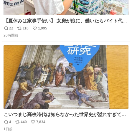
【夏休みは家事手伝い】 女房が娘に、働いたらバイト代も
らえば？と言ったら、娘は、いらない、と言って黙々と働
22
110
1,995
返
リ
い
いてくれました。 あとでソフトクリーム買ってやろうと思
20時間前
信
ポ
い
いました。
数
ス
ね
ト
数
数
こいつまじ高校時代は知らなかった世界史が溢れすぎてて
𝑩𝑰𝑮 𝑳𝑶𝑽𝑬＿＿
4
440
7,834
返
リ
い
1日前
信
ポ
い