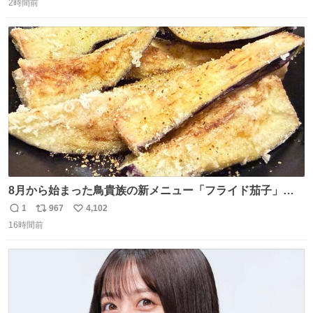
モンスター。顔をアップでみるとちょっと怖い、正体不明
2時間前
信
ポ
い
のキャラクターです。原宿の太田記念美術館で開催中の
数
ス
ね
「アニマル＆モンスター」展にて8/23まで展示していま
ト
数
数
す。
8月から始まった鳥貴族の新メニュー「フライド茄子」が
うますぎでした 信じて……
1
967
4,102
返
リ
い
16時間前
信
ポ
い
数
ス
ね
ト
数
数