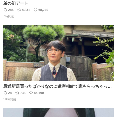
弟の初デート
284
4,831
68,249
返
リ
い
7時間前
信
ポ
い
数
ス
ね
ト
数
数
最近新居買ったばかりなのに遺産相続で家もらっちゃった
長男
28
738
45,190
返
リ
い
19時間前
信
ポ
い
数
ス
ね
ト
数