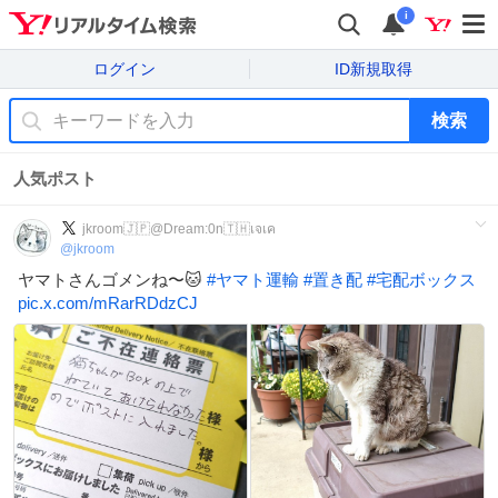
i
ログイン
ID新規取得
検索
人気ポスト
jkroom🇯🇵@Dream:0n🇹🇭เจเค
@
jkroom
ヤマトさんゴメンね〜🐱
#
ヤマト運輸
#
置き配
#
宅配ボックス
pic.x.com/mRarRDdzCJ