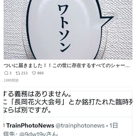
数
ついに届きました！！この世に存在するすべてのシャーロ
ック・ホームズに「ワトソン」と喋ってもらうためのアク
3
213
860
返
リ
い
スタです！！！
18時間前
信
ポ
い
数
ス
ね
ト
数
数