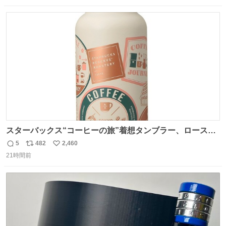
武には勝とうぜ！」 南「分かった！分かった！」
数
ス
ね
ト
数
数
スターバックス“コーヒーの旅”着想タンブラー、ロースタ
リー 東京×トラベラーズカンパニー コーヒーやグルメの味
5
482
2,460
返
リ
い
を記録できるノートも - fashion-press.net/news/149501
21時間前
信
ポ
い
数
ス
ね
ト
数
数