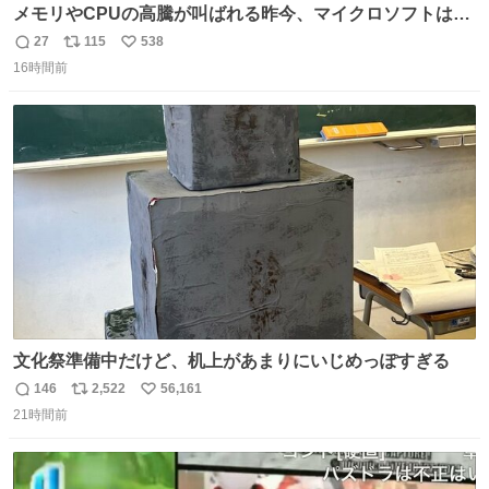
メモリやCPUの高騰が叫ばれる昨今、マイクロソフトは原
点に立ち戻るべきです。 Windows 3.1の頃は数MBのメモ
27
115
538
返
リ
い
リと32bitで25MHz程度のCPUで、主要なオフィスのツー
16時間前
信
ポ
い
ルが動いていたのですから…
数
ス
ね
ト
数
数
文化祭準備中だけど、机上があまりにいじめっぽすぎる
146
2,522
56,161
返
リ
い
21時間前
信
ポ
い
数
ス
ね
ト
数