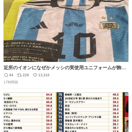
ト
数
数
近所のイオンになぜかメッシの実使用ユニフォームが飾っ
てあっておもろい
44
229
13,310
返
リ
い
17時間前
信
ポ
い
数
ス
ね
ト
数
数