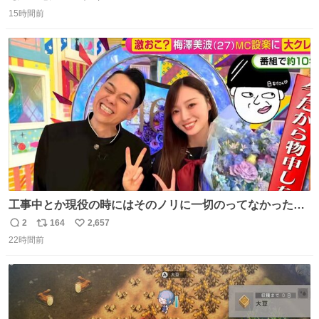
返
リ
い
ロ
15時間前
信
ポ
い
数
ス
ね
ト
数
数
工事中とか現役の時にはそのノリに一切のってなかった1
番の「設楽の女」が卒業して頭角を現しはじめてて大好き
2
164
2,657
返
リ
い
🥲🥲 設楽さんの返しも良い🥲 #梅澤美波
22時間前
信
ポ
い
数
ス
ね
ト
数
数