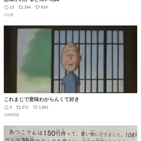
13
164
914
返
リ
い
1日前
信
ポ
い
数
ス
ね
ト
数
数
これまじで意味わからんくて好き
3
272
1,961
返
リ
い
20時間前
信
ポ
い
数
ス
ね
ト
数
数