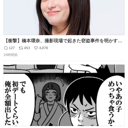
【衝撃】橋本環奈、撮影現場で起きた窃盗事件を明かす
「警察が来てました」 news.livedoor.com/article/detail…
127
453
4,078
返
リ
い
橋本は「撮影現場で照明さんのケーブルが盗まれて…。廃
16時間前
信
ポ
い
工場とかで撮影してたんですけど。警察が来てました」と
数
ス
ね
述懐。専門家も「銅の価値が上がってるんですよね…」と
ト
数
数
反応した。