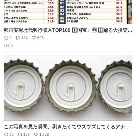
邦画実写歴代興行収入TOP100 1️⃣国宝←🆕 2️⃣踊る大捜査線
THE MOVIE2 3️⃣南極物語 4️⃣踊る大捜査線 THE MOVIE 5️⃣
2
124
695
返
リ
い
子猫物語 6️⃣劇場版コード・ブルー 7️⃣天と地と 8️⃣永遠の0
1日前
信
ポ
い
9️⃣ROOKIES-卒業- 🔟世界の中心で、愛をさけぶ … 44位 ほ
数
ス
ね
どなく、お別れです←🆕 … 60位 キングダム 魂の決戦←🆕
ト
数
数
この写真を見た瞬間、剥きたくてウズウズしてくるアナ
タ、完全なる同世代（笑） #70年代 #80年代 #昭和レト
60
156
1,652