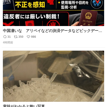
中国凄いな アリペイなどの決済データなどビックデータ
で海外にいる中国人の監視をはじめ、多額の資金決済など
31
350
986
返
リ
い
があれば帰国命令を出しはじめたらしい。そして、パスポ
4時間前
信
ポ
い
ート取上げで二度と出国できないと、、
数
ス
ね
ト
数
数
意味がわかると怖い写真