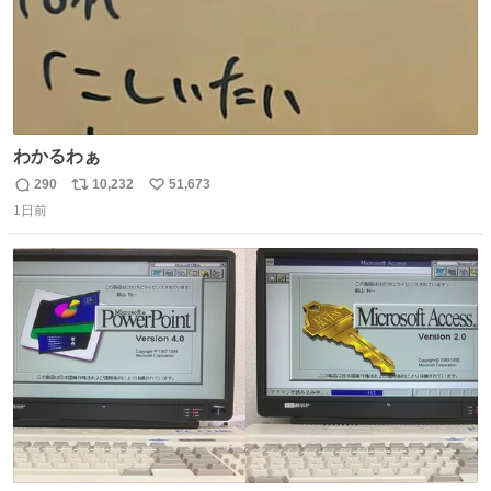
わかるわぁ
290
10,232
51,673
返
リ
い
1日前
信
ポ
い
数
ス
ね
ト
数
数