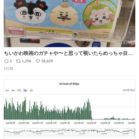
ちいかわ映画のガチャや〜と思って覗いたらめっちゃ目合
って気まずい
4
1,356
36,929
返
リ
い
1日前
信
ポ
い
数
ス
ね
ト
数
数