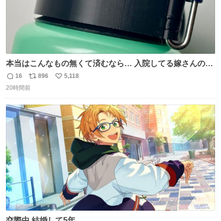
本当はこんなもの無くて済むなら… 入院してる嫁さんの病
棟、共同の冷蔵庫の中身を勝手に触る輩がおるのだけど、
16
896
5,118
返
リ
い
ナルゲンボトルの中身が減っている事案が起きたらしい。
20時間前
信
ポ
い
水に何か入れられても嫌なので3Dプリンタで 『鍵を開け
数
ス
ね
ないと蓋が回せないやつ』を作ったぞ…
ト
数
数
交際中 結婚して5年