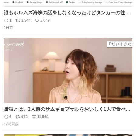
誰もホルムズ海峡の話をしなくなったけどタンカーの往来
は消滅したままですねと
1
1,944
3,649
返
リ
い
1日前
信
ポ
い
数
ス
ね
ト
数
数
孤独とは、2人前のサムギョプサルをおいしく1人で食べる
ことである←好きすぎる
6
678
11,568
返
リ
い
17時間前
信
ポ
い
数
ス
ね