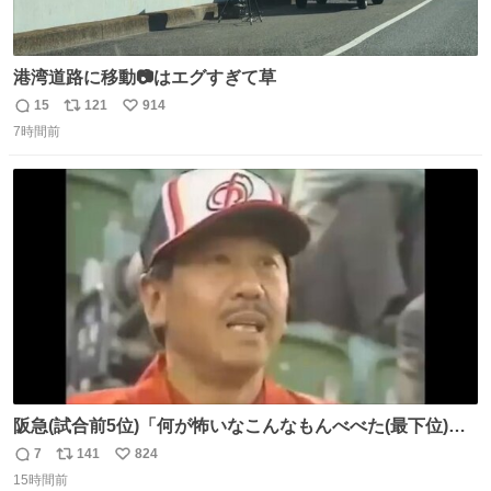
港湾道路に移動📷はエグすぎて草
15
121
914
返
リ
い
7時間前
信
ポ
い
数
ス
ね
ト
数
数
阪急(試合前5位)「何が怖いなこんなもんべべた(最下位)や
ないか！」 南海(試合前6位)「お前んとこ何位ないったい？
7
141
824
返
リ
い
ウチも人のこと言われへんけど」 阪「おーい、お互いに西
15時間前
信
ポ
い