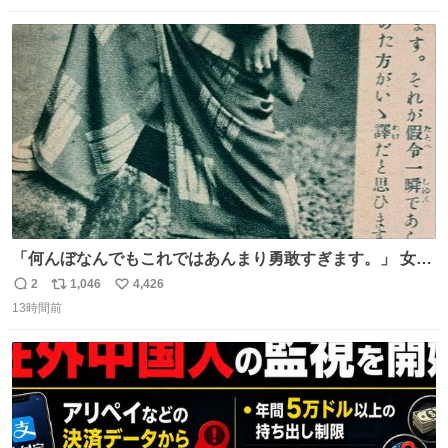
数
ス
ね
ト
数
数
「何んぼなんでもこれではあんまり勇敢すぎます。」 女性
の立ち振る舞い指南コーナーで、大股を「下品」や「はし
2
1,046
4,426
返
リ
い
たない」という言葉を使わず「勇敢すぎます」と洒落っ気
13時間前
信
ポ
い
たっぷりにたしなめる当時の言葉選びよ 勇敢すぎます、使
数
ス
ね
っていきたい… （昭和4年婦人倶楽部新年号より）
ト
数
数