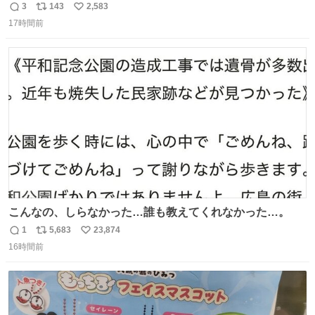
3
143
2,583
返
リ
い
17時間前
信
ポ
い
数
ス
ね
ト
数
数
こんなの、しらなかった…誰も教えてくれなかった…。
1
5,683
23,874
返
リ
い
16時間前
信
ポ
い
数
ス
ね
ト
数
数