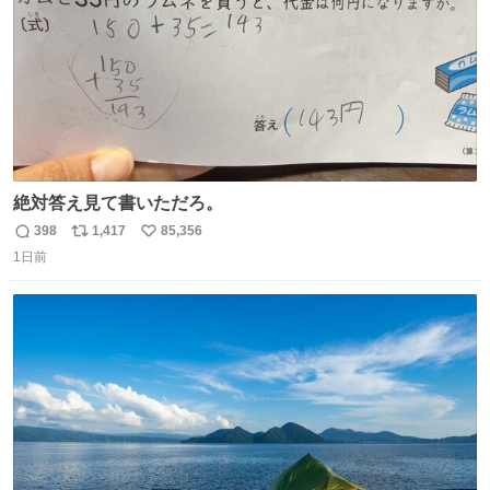
絶対答え見て書いただろ。
398
1,417
85,356
返
リ
い
1日前
信
ポ
い
数
ス
ね
ト
数
数