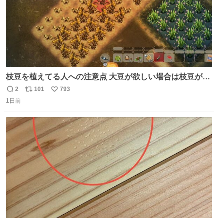
枝豆を植えてる人への注意点 大豆が欲しい場合は枝豆が収
穫できる状態で秋を迎えましょう。 気になって一部だけ収
2
101
793
返
リ
い
穫したら普通に枯れてた… #ほの暮しの庭
1日前
信
ポ
い
数
ス
ね
ト
数
数