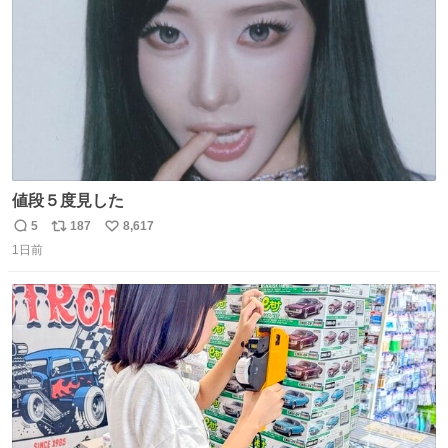
数
値段５度見した
5
187
8,617
返
リ
い
1日前
信
ポ
い
数
ス
ね
ト
数
数