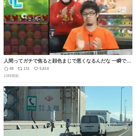
数
人間ってガチで焦ると顔色まじで悪くなるんだな 一瞬で顔
から正気無くなってる
48
131
5,814
返
リ
い
10時間前
信
ポ
い
数
ス
ね
ト
数
数