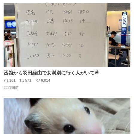
数
ス
ね
ト
数
数
函館から羽田経由で女満別に行く人がいて草
101
571
6,814
返
リ
い
22時間前
信
ポ
い
数
ス
ね
ト
数
数