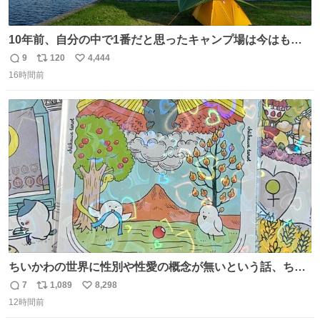
10年前、自分の中で1番だと思ったキャンプ場は今はもう
ない
9
120
4,444
返
リ
い
16時間前
信
ポ
い
数
ス
ね
ト
数
数
ちいかわの世界に性別や性愛の概念が無いという話、ちい
かわタロットでも恋人・女帝・女教皇あたりは性別を意識
7
1,089
8,298
返
リ
い
させないように描かれてるんだよね。かなり徹底している
12時間前
信
ポ
い
印象。