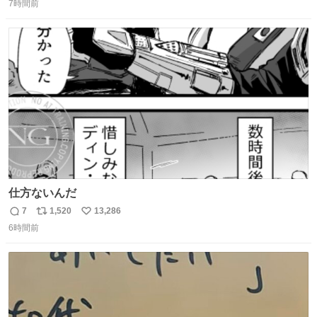
7時間前
信
ポ
い
数
ス
ね
ト
数
数
仕方ないんだ
7
1,520
13,286
返
リ
い
6時間前
信
ポ
い
数
ス
ね
ト
数
数