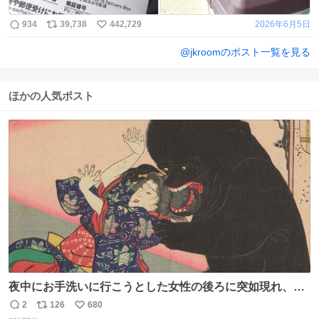
934
39,738
442,729
2026年6月5日
@
jkroom
のポスト一覧を見る
ほかの人気ポスト
夜中にお手洗いに行こうとした女性の後ろに突如現れ、髪
の毛にガブリと嚙みついたのは、「髪切」という真っ黒な
2
126
680
返
リ
い