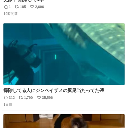
1
185
2,606
返
リ
い
19時間前
信
ポ
い
数
ス
ね
ト
数
数
掃除してる人にジンベイザメの尻尾当たってた🤣
312
1,790
35,596
返
リ
い
1日前
信
ポ
い
数
ス
ね
ト
数
数