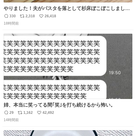
やりました！夫がパスタを落として杉床ぼこぼこしまし
た！よかったーーー！ファーストぼこぼこ自分じゃなく
330
2,318
26,418
返
リ
い
て！これで第二波いつでもいけます！！！✌️いやーほっと
18時間前
信
ポ
い
した！ 杉床を採用しようとしている方々へ忠告です。杉床
数
ス
ね
は乾燥パスタに負けます。豆腐くらいやわやわです。
ト
数
数
姉、本当に笑ってる間｢笑｣を打ち続けるから怖い。
29
1,162
42,492
返
リ
い
14時間前
信
ポ
い
数
ス
ね
ト
数