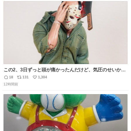
ト
数
数
この2、3日ずっと頭が痛かったんだけど、気圧のせいかし
ら…
18
131
1,304
返
リ
い
12時間前
信
ポ
い
数
ス
ね
ト
数
数