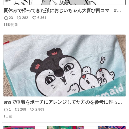
夏休みで帰ってきた孫におじいちゃん大喜び四コマ #四
コマ漫画 #Web漫画 #漫画が読めるハッシュタグ
23
282
6,361
返
リ
い
11時間前
信
ポ
い
数
ス
ね
ト
数
数
snsで巾着をポーチにアレンジしてた方のを参考に作って
みました🧵 裁縫は得意でないので、ザクザクの目測で縫い
1
268
2,809
返
リ
い
ましたので悪しからず🙏🏻 裏地は人魚のウロコ風な柄にし
1日前
信
ポ
い
てみたらめっちゃ良き☺️ 島二郎とちいかわチャームもお気
数
ス
ね