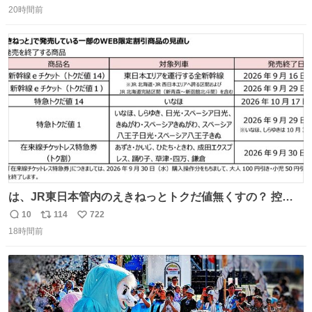
20時間前
信
ポ
い
数
ス
ね
ト
数
数
は、JR東日本管内のえきねっとトクだ値無くすの？ 控え
めに言ってクソすぎんか？
10
114
722
返
リ
い
18時間前
信
ポ
い
数
ス
ね
ト
数
数