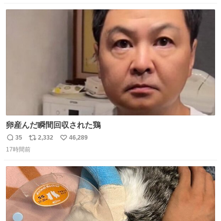
数
ス
ね
ト
数
数
卵産んだ瞬間回収された鶏
35
2,332
46,289
返
リ
い
17時間前
信
ポ
い
数
ス
ね
ト
数
数