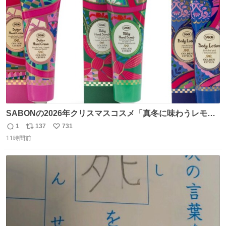
に入り⭐️
ト
数
数
SABONの2026年クリスマスコスメ「真冬に味わうレモン
ティーの香り」限定ボディスクラブ＆バスオイルなど -
1
137
731
返
リ
い
fashion-press.net/news/149659
11時間前
信
ポ
い
数
ス
ね
ト
数
数