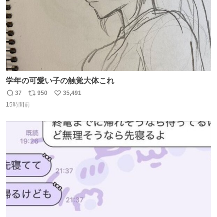
学年の可愛い子の触覚大体これ
37
950
35,491
返
リ
い
15時間前
信
ポ
い
数
ス
ね
ト
数
数