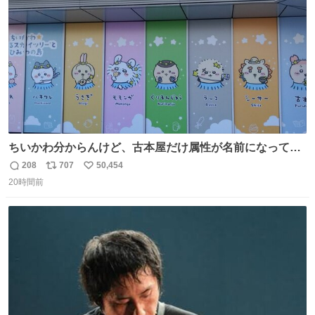
数
ちいかわ分からんけど、古本屋だけ属性が名前になってる
のはどういうこと？
208
707
50,454
返
リ
い
20時間前
信
ポ
い
数
ス
ね
ト
数
数