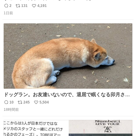
ｗｗｗｗｗｗ
2
131
4,191
返
リ
い
1日前
信
ポ
い
数
ス
ね
ト
数
数
ドッグラン。お友達いないので、退屈で眠くなる卯月さ
ん。 #柴犬卯月
10
245
5,504
返
リ
い
18時間前
信
ポ
い
数
ス
ね
ト
数
数