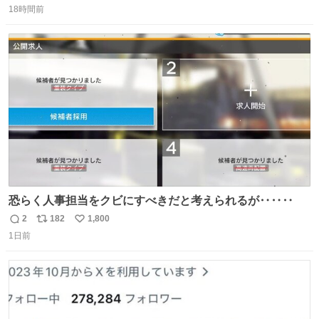
18時間前
信
ポ
い
数
ス
ね
ト
数
数
恐らく人事担当をクビにすべきだと考えられるが‥‥‥
2
182
1,800
返
リ
い
1日前
信
ポ
い
数
ス
ね
ト
数
数