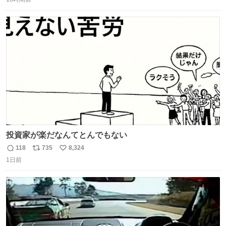
信
ポ
い
数
ス
ね
ト
数
数
投資家が楽だなんてとんでもない
118
735
8,324
返
リ
い
1日前
信
ポ
い
数
ス
ね
ト
数
数