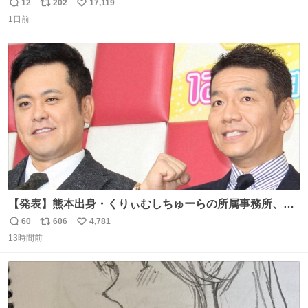
12
202
17,119
返
リ
い
1日前
信
ポ
い
数
ス
ね
ト
数
数
【発表】熊本出身・くりぃむしちゅーらの所属事務所、被
災地に義援金寄付 news.livedoor.com/article/detail… くり
60
606
4,781
返
リ
い
ぃむしちゅーやマツコ、有働由美子らが所属する芸能事務
13時間前
信
ポ
い
所「チャッターボックス」が7日、公式サイトを更新。熊
数
ス
ね
本地震の被災地支援のため義援金を寄付したことを公表し
ト
数
数
た。