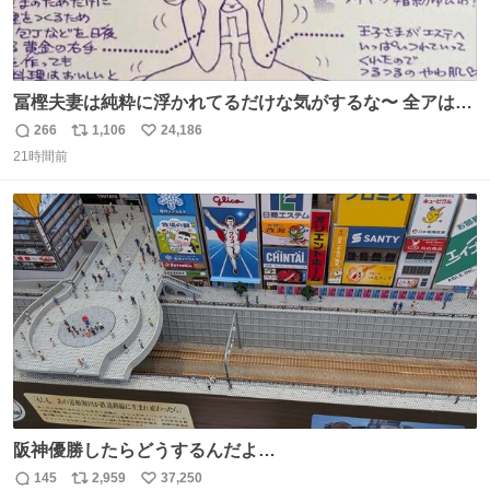
冨樫夫妻は純粋に浮かれてるだけな気がするな〜 全アはこ
こに自分の市場価値的なものを上乗せするので、 すっぴん
266
1,106
24,186
返
リ
い
＆寝起きのボサボサ頭でも「今日も可愛いね」が止まらな
21時間前
信
ポ
い
い。放っておくと永遠に髪撫でてきて作業進まない()
数
ス
ね
156cm40kg、年中日焼け止めとお友達の私より綺麗な手や
ト
数
数
めてもろて とか言う
阪神優勝したらどうするんだよ…
145
2,959
37,250
返
リ
い