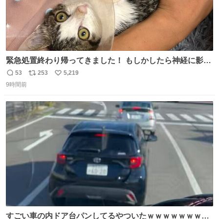
緊急処置終わり帰ってきました！ もしかしたら神経に影響
も出ているのかもと、、その影響で出にくいのもあるかも
53
253
5,219
返
リ
い
との事 内臓エコーもしてみると少し動きが弱いのかもなぁ
9時間前
信
ポ
い
と先生が言っておりました。 明日また病院です！ 帰ってき
数
ス
ね
て弟にぐるぐる言いながら甘えん坊してました☺️
ト
数
数
すごい車の内ドア台パンしてるやついたｗｗｗｗｗｗｗｗ