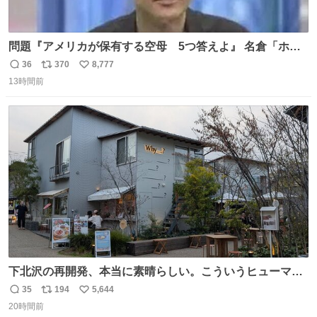
問題『アメリカが保有する空母 5つ答えよ』 名倉「ホン
マごめん、日本」
36
370
8,777
返
リ
い
13時間前
信
ポ
い
数
ス
ね
ト
数
数
下北沢の再開発、本当に素晴らしい。こういうヒューマン
スケールの開発がいいんだよ。
35
194
5,644
返
リ
い
20時間前
信
ポ
い