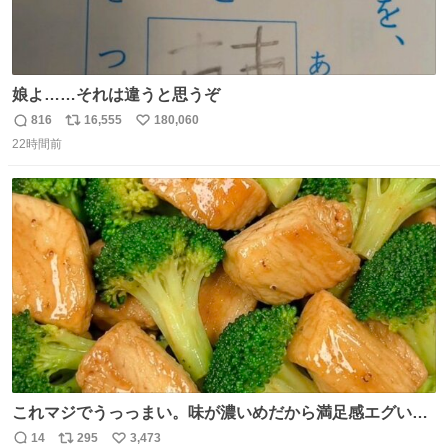
娘よ……それは違うと思うぞ
816
16,555
180,060
返
リ
い
22時間前
信
ポ
い
数
ス
ね
ト
数
数
これマジでうっっまい。味が濃いめだから満足感エグいし
1週間で3キロ痩せた😭
14
295
3,473
返
リ
い