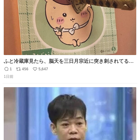
ふと冷蔵庫見たら、脳天を三日月宗近に突き刺されてるく
りまんじゅうパイセンが
1
456
5,647
返
リ
い
1日前
信
ポ
い
数
ス
ね
ト
数
数