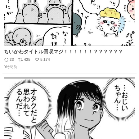
ちいかわタイトル回収マジ！！！！！！？？？？？？
23
425
5,174
返
リ
い
9時間前
信
ポ
い
数
ス
ね
ト
数
数