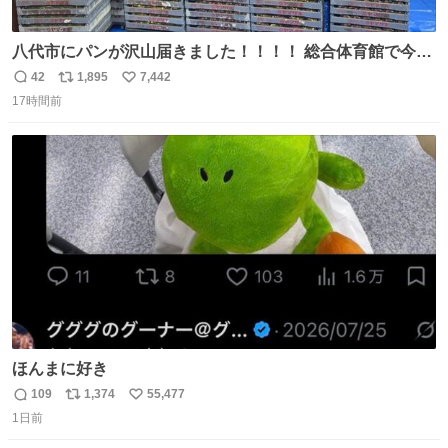
八代市にパンが沢山届きました！！！！ 総合体育館で今配
ってるそうなので、是非取りに行けそうな方は行ってみて
42
1,895
7,442
返
リ
い
ください💪
17時間前
信
ポ
い
数
ス
ね
ト
数
数
ほんまに好き
109
1,374
55,477
返
リ
い
1日前
信
ポ
い
数
ス
ね