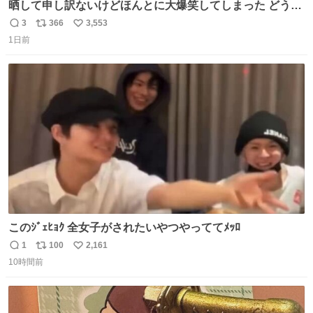
晒して申し訳ないけどほんとに大爆笑してしまった どうや
って撮るのこれwwwwwwwwwwww
3
366
3,553
返
リ
い
1日前
信
ポ
い
数
ス
ね
ト
数
数
このｼﾞｪﾋｮｸ 全女子がされたいやつやっててﾒｯﾛ
1
100
2,161
返
リ
い
10時間前
信
ポ
い
数
ス
ね
ト
数
数