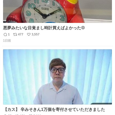
悪夢みたいな目覚まし時計買えばよかった⚾
1
477
3,557
返
リ
い
1日前
信
ポ
い
数
ス
ね
ト
数
数
【カス】 辛みそきん1万個を寄付させていただきました