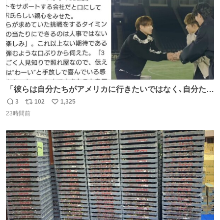
「彼らは自分たちがアメリカに行きたいではなく､自分たち
のファンと一緒に世界中を旅をしたいという構想」旅をす
3
102
1,325
返
リ
い
る中で彼らの音楽がさまざまな人に届き､より多くの仲間が
23時間前
信
ポ
い
増える景色を3人は夢見ているようだ｡ #滝沢秀明 社長あり
数
ス
ね
がとうございます😭この記事も素敵😭 #Number_i #平野
ト
数
数
紫耀 (泣ける😭)