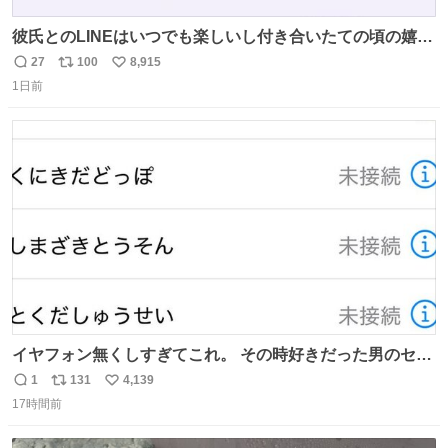
彼氏とのLINEはいつでも楽しいし付き合いたての頃の嬉し
かったLINEは無限にあるけど(同棲前は1日で各50通くらい
27
100
8,915
返
リ
い
送りあってたし)最近嬉しかったのはこれ
1日前
信
ポ
い
数
ス
ね
ト
数
数
イヤフォン無くしすぎてこれ。 その時好きだった男のセコ
ムの名前にしてる
1
131
4,139
返
リ
い
17時間前
信
ポ
い
数
ス
ね