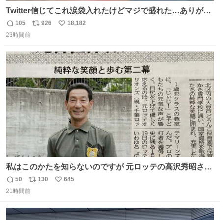
Twitter信じてこれ涙袋入れたけどマジで盛れた…ありがと
う…
105
926
18,182
返
リ
い
23時間前
信
ポ
い
数
ス
ね
ト
数
数
私はこのかたを知らないのですが 元ロッテの高沢秀昭さん
現在67才 保育士として活躍✨ 「タウンニュース」より #
50
130
645
返
リ
い
ロッテ #高沢秀昭 さん
21時間前
信
ポ
い
数
ス
ね
ト
数