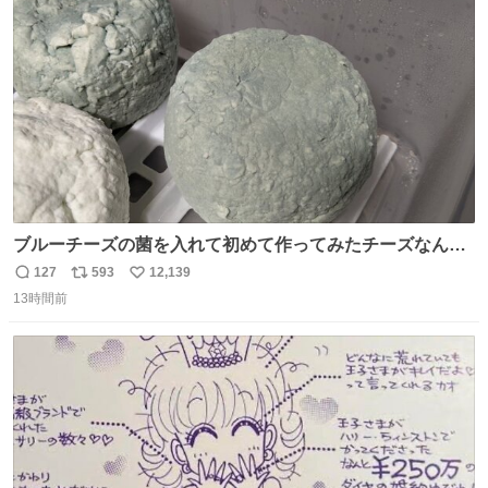
ト
数
数
ブルーチーズの菌を入れて初めて作ってみたチーズなんだ
けど 本能でちょっとヤバいと思っちゃう見た目だな
127
593
12,139
返
リ
い
13時間前
信
ポ
い
数
ス
ね
ト
数
数