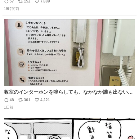
57
152
7,889
返
リ
い
19時間前
信
ポ
い
数
ス
ね
ト
数
数
教室のインターホンを鳴らしても、なかなか誰も出ないこ
とがあります…。 もしかすると「電話の出方」に困ってい
48
301
4,221
返
リ
い
るのかもしれません。 そこで「何を話せばいいか」が見え
1日前
信
ポ
い
る手引きを用意して、安心して電話に出られるようにしま
数
ス
ね
す。 インターホンの応対も大切なコミュニケーションの学
ト
数
数
びです。