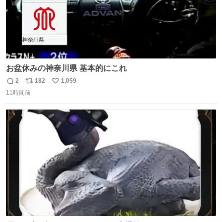
お盆休みの神奈川県 基本的にこれ
2
182
1,059
返
リ
い
11時間前
信
ポ
い
数
ス
ね
ト
数
数