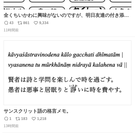
全くちいかわに興味がないのですが、明日友達の付き添い
で見に行きます。 事前に予習できるよう、友達がキャラク
43
861
9,334
返
リ
い
ターの説明を作ってくれたのですが、くりまんじゅうとい
11時間前
信
ポ
い
うやつに説明に「あんたみたいなやつ」と書かれていまし
数
ス
ね
た。 一気に楽しみになりました。
ト
数
数
サンスクリット語の格言メモ。
1
183
1,218
返
リ
い
13時間前
信
ポ
い
数
ス
ね