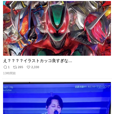
ト
数
数
え？？？？イラストカッコ良すぎな
い？？？？？？？？？？？？
1
265
2,330
返
リ
い
13時間前
信
ポ
い
数
ス
ね
ト
数
数