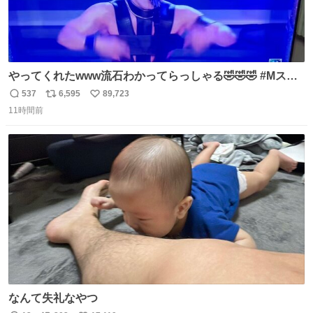
やってくれたwww流石わかってらっしゃる🤣🤣🤣 #Mステ
#西川貴教
537
6,595
89,723
返
リ
い
11時間前
信
ポ
い
数
ス
ね
ト
数
数
なんて失礼なやつ