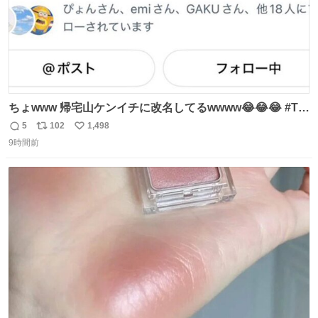
ちょwww 帰宅山ケンイチに改名してるwwww😂😂😂 #Tシ
ャツが乾くまで #松山ケンイチ
5
102
1,498
返
リ
い
9時間前
信
ポ
い
数
ス
ね
ト
数
数