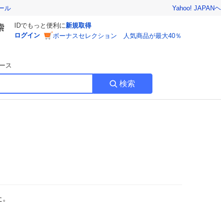
Yahoo! JAPAN
ヘ
ール
IDでもっと便利に
新規取得
ログイン
ボーナスセレクション 人気商品が最大40％
ース
検索
た。