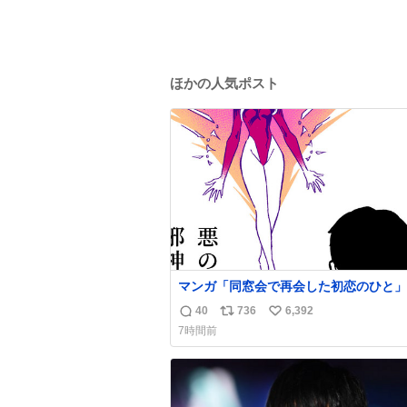
ほかの人気ポスト
マンガ「同窓会で再会した初恋のひと」
40
736
6,392
返
リ
い
7時間前
信
ポ
い
数
ス
ね
ト
数
数