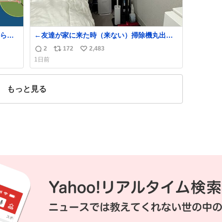
ら、
←友達が家に来た時（来ない）掃除機丸出し
は生活感が出てかっこ悪いなぁ →せや
2
172
2,483
返
リ
い
1日前
信
ポ
い
数
ス
ね
ト
数
もっと見る
数