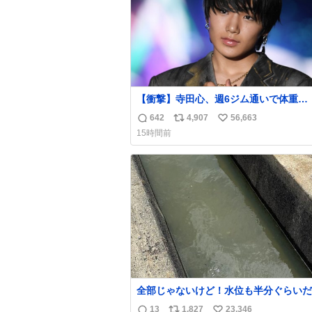
【衝撃】寺田心、週6ジム通いで体重
62kg→82kgに 110kgのベンチプレス
642
4,907
56,663
返
リ
い
げる姿披露
15時間前
news.livedoor.com/article/detail… 元々自重
信
ポ
い
のみだったが、更に筋肉を大きくするた
数
ス
ね
ム通いを開始。筋肉増量のためおにぎり
ト
数
個、ゼリー飲料3～4本、パスタと毎日4千
数
オーバーの食事を摂取し、増量したとい
全部じゃないけど！水位も半分ぐらいだ
ど！水が来はじめたよ！！！ 作業して
13
1,827
23,346