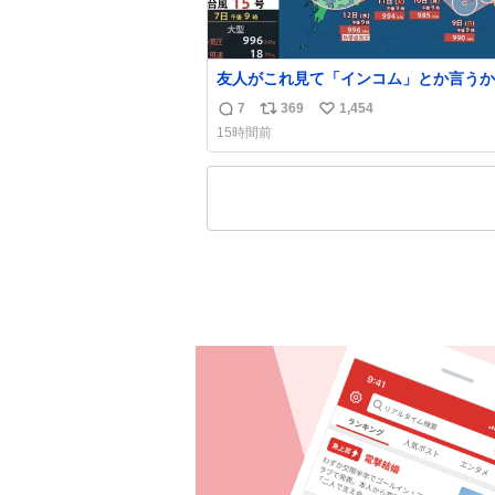
友人がこれ見て「インコム」とか言うか
もうそれにしか見えなくなっちゃった。
7
369
1,454
返
リ
い
15時間前
信
ポ
い
数
ス
ね
ト
数
数