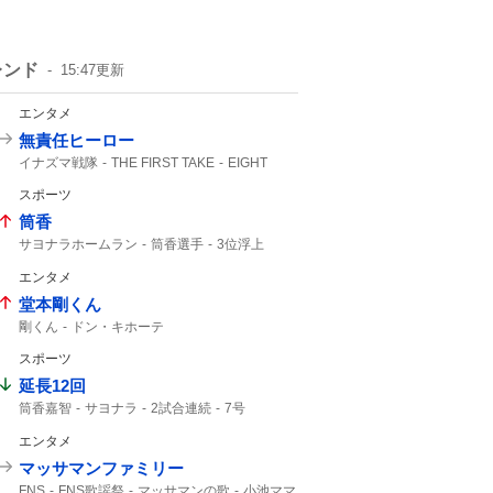
レンド
15:47
更新
エンタメ
無責任ヒーロー
イナズマ戦隊
THE FIRST TAKE
EIGHT
FIRST TAKE
SUPER EIGHT
スポーツ
させてもらいました
筒香
サヨナラホームラン
筒香選手
3位浮上
筒香嘉智
筒香が
馬場皐輔
Aクラス
エンタメ
サヨナラ勝ち
ベイスターズ
サヨナラ
47分
ハマスタ
10号
DeNA
借金完済
堂本剛くん
初勝利
延長戦
剛くん
ドン・キホーテ
スポーツ
延長12回
筒香嘉智
サヨナラ
2試合連続
7号
勝ち越し
ホームラン
エンタメ
マッサマンファミリー
FNS
FNS歌謡祭
マッサマンの歌
小池ママ