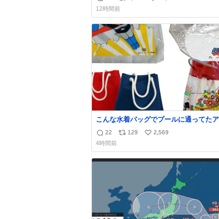
返
リ
い
方々ありがとーーー
12時間前
ー！！！！！！！！！！！！！！！！！
信
ポ
い
！！！！！！！
数
ス
ね
ト
数
数
こんな水着バッグでプールに通ってたア
タ、完全なる同世代（笑） #70年代 #
22
129
2,569
返
リ
い
代 #昭和レトロ
4時間前
信
ポ
い
数
ス
ね
ト
数
数