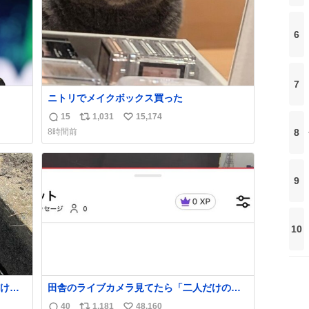
6
7
ニトリでメイクボックス買った
持ち上
15
1,031
15,174
返
リ
い
8
8時間前
信
ポ
い
めジ
数
ス
ね
10
ト
数
kcal
9
数
う。
10
け
田舎のライブカメラ見てたら「二人だけの世
くれた
界」を発見した
40
1,181
48,160