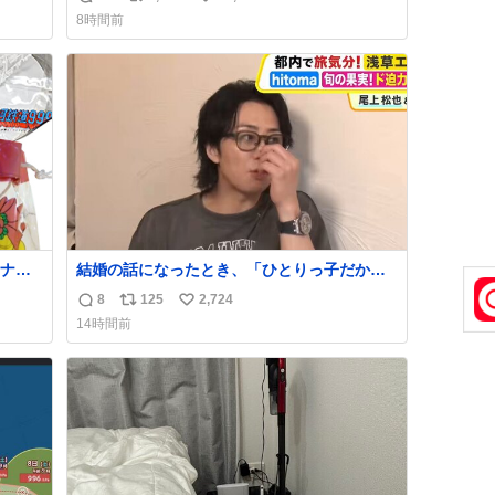
返
リ
い
8時間前
！！
信
ポ
い
数
ス
ね
ト
数
数
ナ
結婚の話になったとき、「ひとりっ子だから
80年
僕が諦めた瞬間に一族が潰える」「死ぬとき1
8
125
2,724
返
リ
い
人とか嫌」だから結婚願望は"ある"って答え
14時間前
たものの、結局「（結婚は）向いてねぇのか
信
ポ
い
もしれない」で締める北山くん、きっといろ
数
ス
ね
いろ考えて言葉を選んで、まるく収めてくれ
ト
数
たんだなと思った
数