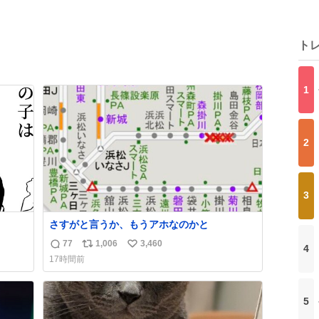
ト
1
2
3
さすがと言うか、もうアホなのかと
77
1,006
3,460
4
返
リ
い
17時間前
信
ポ
い
数
ス
ね
ト
数
5
数