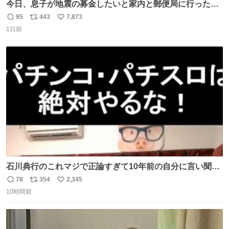
今日、息子が地震の募金したいと家内と郵便局に行ったみ
たいです。おもちゃとか買う選択肢もあったと思うけど、
95
443
7,873
返
リ
い
自分で貯めてた2万円を役に立てて欲しい、みんなも元気
1日前
信
ポ
い
になって欲しいと。家内も一緒に募金したので、自分も何
数
ス
ね
かできたらなぁと思いました。
ト
数
数
石川典行のこれマジで正論すぎて10年前の自分に言い聞か
せたい
78
354
2,345
返
リ
い
10時間前
信
ポ
い
数
ス
ね
ト
数
数