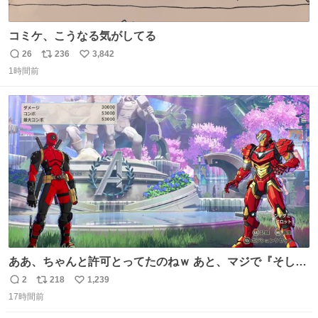
コミケ、こうなる気がしてる
26
236
3,842
返
リ
い
1時間前
信
ポ
い
数
ス
ね
ト
数
数
ああ、ちゃんと許可とってたのねｗ あと、マジで『そして
時は動き出す』って言ってて草オブ草
2
218
1,239
返
リ
い
17時間前
信
ポ
い
数
ス
ね