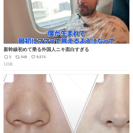
新幹線初めて乗る外国人ニキ面白すぎる
5
549
9,574
返
リ
い
1日前
信
ポ
い
数
ス
ね
ト
数
数