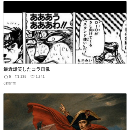
ト
数
数
最近爆笑したコラ画像
5
135
1,341
返
リ
い
6時間前
信
ポ
い
数
ス
ね
ト
数
数