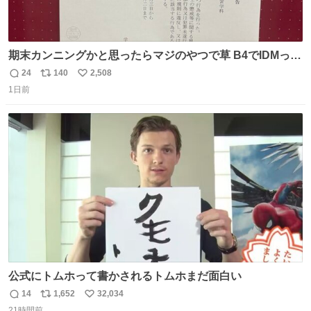
期末カンニングかと思ったらマジのやつで草 B4でIDMって
ことはおそらく就職だし、内定取り消し？ それと夏休み期
24
140
2,508
返
リ
い
間の停学って無意味じゃね？
1日前
信
ポ
い
数
ス
ね
ト
数
数
公式にトムホって書かされるトムホまだ面白い
14
1,652
32,034
返
リ
い
21時間前