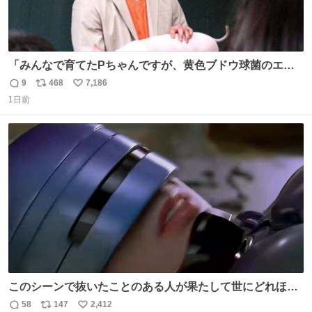
「みんなで育てたPちゃんですが、黄色ブドウ球菌のエン
テロトキシン（耐熱性毒素）が検出されたので、議論する
9
468
7,186
返
リ
い
までもなく処分が決まりました」
1日前
信
ポ
い
数
ス
ね
ト
数
数
このシーンで抜いたことのある人が果たして世にどれほど
いることか このアカウントに辿り着いた皆さんとは、ロボ
58
147
2,412
返
リ
い