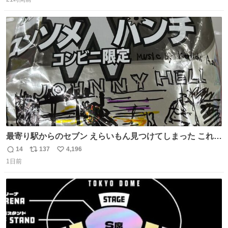
信
ポ
い
数
ス
ね
ト
数
数
最寄り駅からのセブン えらいもん見つけてしまった これ売
ってくれへんかな… #浅井健一 #ポテチ #ロックの名盤
14
137
4,196
返
リ
い
1日前
信
ポ
い
数
ス
ね
ト
数
数