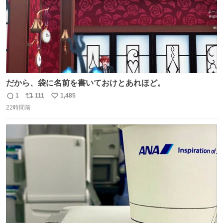
だから、袋に名前を書いておけとあれほど。
1
111
1,485
返
リ
い
22時間前
信
ポ
い
数
ス
ね
ト
数
数