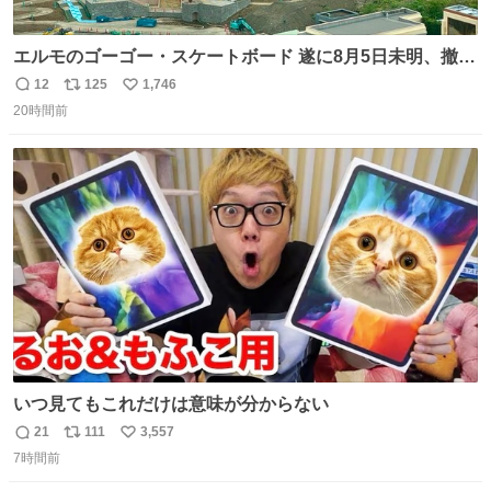
エルモのゴーゴー・スケートボード 遂に8月5日未明、撤
去… ←4日朝 5日朝→ #USJファン #ワンダーランド
12
125
1,746
返
リ
い
20時間前
信
ポ
い
数
ス
ね
ト
数
数
いつ見てもこれだけは意味が分からない
21
111
3,557
返
リ
い
7時間前
信
ポ
い
数
ス
ね