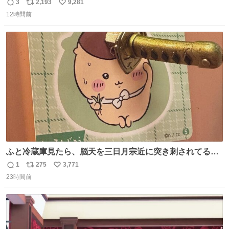
由だし、みんなもっと好きに文字で遊べばいいんじゃない
3
2,193
9,281
返
リ
い
かなって思うよ〜
12時間前
信
ポ
い
数
ス
ね
ト
数
数
ふと冷蔵庫見たら、脳天を三日月宗近に突き刺されてるく
りまんじゅうパイセンが
1
275
3,771
返
リ
い
23時間前
信
ポ
い
数
ス
ね
ト
数
数