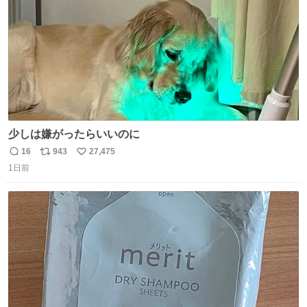
少しは嫌がったらいいのに
16
943
27,475
返
リ
い
1日前
信
ポ
い
数
ス
ね
ト
数
数