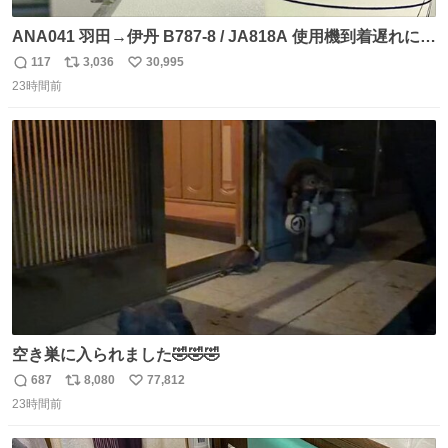
ANA041 羽田→伊丹 B787-8 / JA818A 使用機到着遅れにつ
き 「安全に支障ない範囲で1分1秒でも遅延回復に努めてお
117
3,036
30,995
返
リ
い
ります」と機長の気合い十分！ が、フライトは順調に進み
23時間前
信
ポ
い
すぎ… 「飛ばしすぎたせいか現在奈良県上空での待機を命
数
ス
ね
じられております」 でコンソメスープ吹き出しそうになり
ト
数
数
ましたw
空き巣に入られました🤣🤣🤣
687
8,080
77,812
返
リ
い
23時間前
信
ポ
い
数
ス
ね