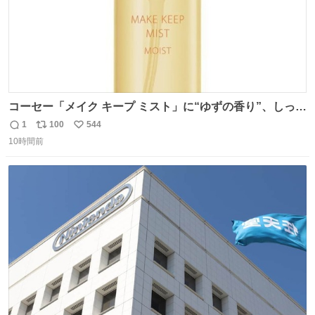
コーセー「メイク キープ ミスト」に“ゆずの香り”、しっと
りツヤ肌叶う保湿タイプ - fashion-press.net/news/148945
1
100
544
返
リ
い
10時間前
信
ポ
い
数
ス
ね
ト
数
数