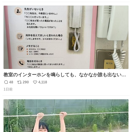
克。 傍観者の罪… 罪から逃れることのできない恐怖… 復
数
ス
ね
讐の妄執… 娯楽映画、ファミリー映画と思ったら、大やけ
ト
数
数
どします。
教室のインターホンを鳴らしても、なかなか誰も出ないこ
とがあります…。 もしかすると「電話の出方」に困ってい
48
290
4,118
返
リ
い
るのかもしれません。 そこで「何を話せばいいか」が見え
1日前
信
ポ
い
る手引きを用意して、安心して電話に出られるようにしま
数
ス
ね
す。 インターホンの応対も大切なコミュニケーションの学
ト
数
数
びです。