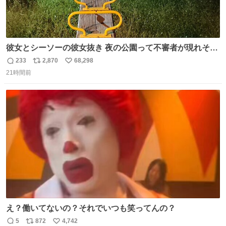
彼女とシーソーの彼女抜き 夜の公園って不審者が現れそう
で怖いんだよな
233
2,870
68,298
返
リ
い
21時間前
信
ポ
い
数
ス
ね
ト
数
数
え？働いてないの？それでいつも笑ってんの？
5
872
4,742
返
リ
い