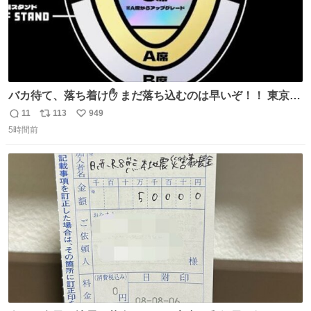
バカ待て、落ち着け✋ まだ落ち込むのは早いぞ！！ 東京ド
ームの最大キャパ5.5万人に対して席数の配分はだいたい S
11
113
949
返
リ
い
席（アリーナ）：約1.4万人 A席（1階スタンド）：約2.5万
5時間前
信
ポ
い
人 B席（2階スタンド）：約1.5万人 一番席数が多いA席は
数
ス
ね
一次だけで全枠出し切るわけないし、二次からは全体の3
ト
数
数
割を占める