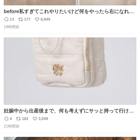
before私すぎてこれやりたいけど何をやったら右になれる
の
13
177
6,949
返
リ
い
18時間前
信
ポ
い
数
ス
ね
ト
数
数
妊娠中から出産後まで、何も考えずにサッと持って行ける
ようなショルダーバッグが欲しいな〜と思っていたのだけ
4
182
3,049
返
リ
い
ど snidelでめちゃくちゃピッタリなものを見つけたので買
21時間前
信
ポ
い
った！✨ スマホと小物とペットボトルが入るの最高すぎる
数
ス
ね