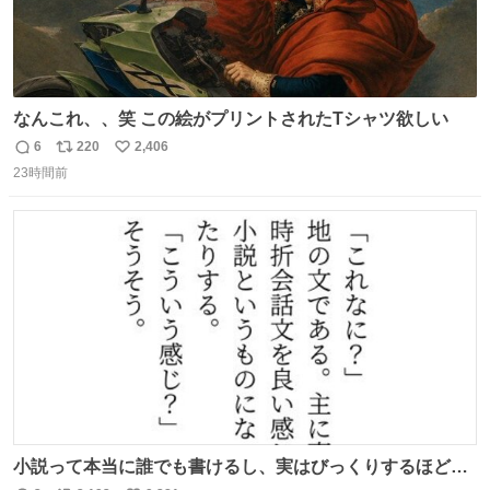
なんこれ、、笑 この絵がプリントされたTシャツ欲しい
6
220
2,406
返
リ
い
23時間前
信
ポ
い
数
ス
ね
ト
数
数
小説って本当に誰でも書けるし、実はびっくりするほど自