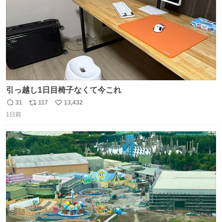
引っ越し1日目椅子なくて今これ
31
117
13,432
返
リ
い
1日前
信
ポ
い
数
ス
ね
ト
数
数