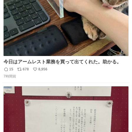
数
今日はアームレスト業務を買って出てくれた。助かる。
15
678
8,956
返
リ
い
7時間前
信
ポ
い
数
ス
ね
ト
数
数