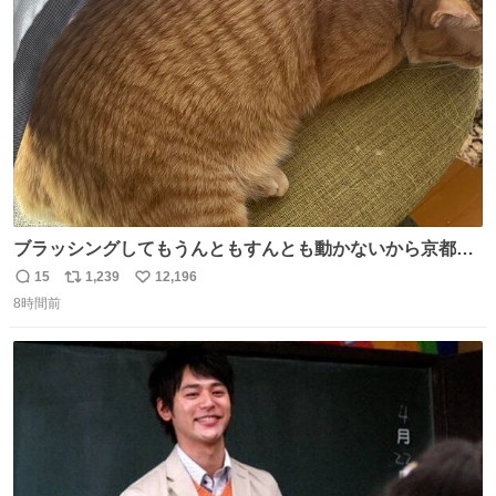
🥹 しかもスマホ入れ独立してるしファスナーない！地味に
ト
数
数
嬉しいやつ！！！
ブラッシングしてもうんともすんとも動かないから京都の
寺にある庭みたいになってる
15
1,239
12,196
返
リ
い
8時間前
信
ポ
い
数
ス
ね
ト
数
数