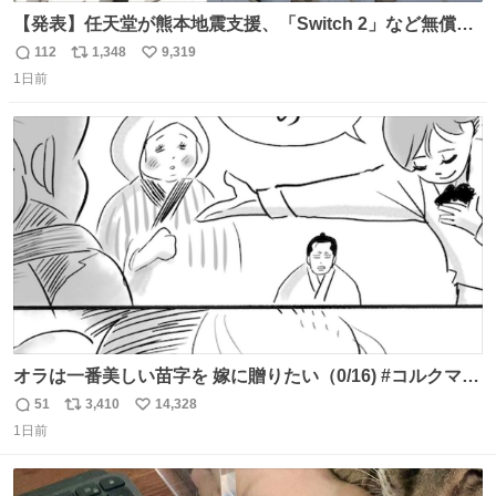
【発表】任天堂が熊本地震支援、「Switch 2」など無償修
理へ 保証切れでも対象 news.livedoor.com/article/detail…
112
1,348
9,319
返
リ
い
任天堂が令和8年熊本地震の被災者支援として、災害救助
1日前
信
ポ
い
法適用地域からの同社製品の修理について、27年2月1日ま
数
ス
ね
で無償で対応すると発表した。「Switch 2」や「Switch」
ト
数
数
「Joy-Con」などが対象。
オラは一番美しい苗字を 嫁に贈りたい（0/16) #コルクマン
ガ専科
51
3,410
14,328
返
リ
い
1日前
信
ポ
い
数
ス
ね
ト
数