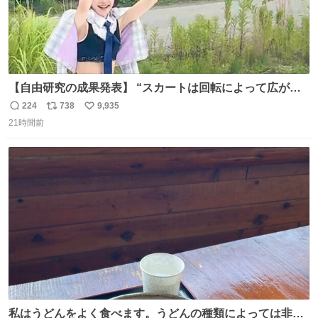
【自由研究の成果発表】 “スカートは回転によって広がる
が、岡澤恋によって270°までなら広がらずに回転が可能な
224
738
9,935
返
リ
い
ことが証明された！”
21時間前
信
ポ
い
数
ス
ね
ト
数
数
私はうどんをよく食べます。うどんの種類によっては非常