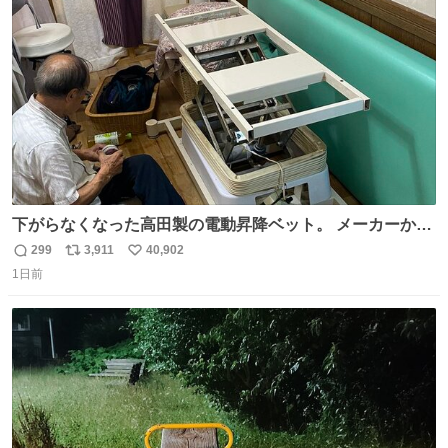
ト
数
数
下がらなくなった高田製の電動昇降ベット。 メーカーから
は、完全に見放されたんですが、 見事に85歳の父が治しま
299
3,911
40,902
返
リ
い
した。 うちの父は、トヨタカローラのボディをオート生産
1日前
信
ポ
い
する、工業ロボットの製作者なんですが、 父が電動ベット
数
ス
ね
の配線をハンダで修理している横で、
ト
数
数