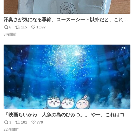
汗臭さが気になる季節、スースーシート以外だと、これが
とにかくスッキリする。2年くらい前に #生活は踊る で紹
6
115
1,597
返
リ
い
介したやつ。おじさんにもおばさんにもオススメだ。ドラ
8時間前
信
ポ
い
ストに売ってるぞ。ドライシャンプーって書いてあるけど
数
ス
ね
汗拭きシートみたいなもの。耳裏襟足首筋がんがん拭いて
ト
数
数
汗臭不安を解消。
「映画ちいかわ 人魚の島のひみつ」。 やー、これはコワ
イ、コワイ、映画でした。 可愛い夏休みのアニメで、「七
3
101
779
返
リ
い
人の侍」なのかと観ていたら… 相容れぬ者同士の対立と相
22時間前
信
ポ
い