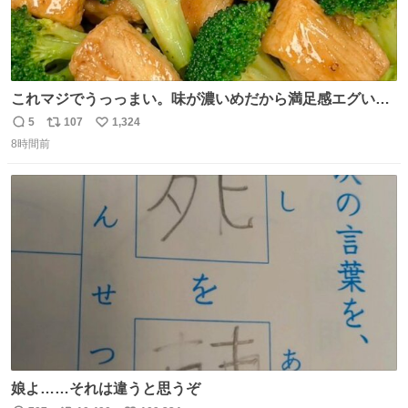
これマジでうっっまい。味が濃いめだから満足感エグいし
1週間で3キロ痩せた😭
5
107
1,324
返
リ
い
8時間前
信
ポ
い
数
ス
ね
ト
数
数
娘よ……それは違うと思うぞ