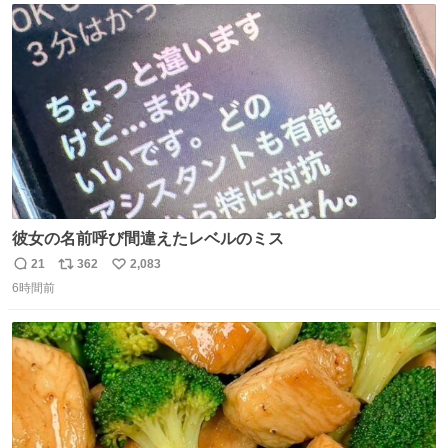
ト
数
数
彼女の名前呼び間違えたレベルのミス
21
362
2,083
返
リ
い
6時間前
信
ポ
い
数
ス
ね
ト
数
数