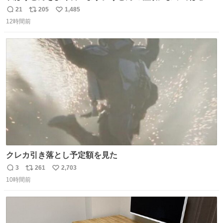
食にもなります。生うどんは消費期限が短く、冷凍うどん
21
205
1,485
返
リ
い
は長持ちする代わりに停電に弱いので、乾麺タイプのうど
12時間前
信
ポ
い
んなら水分が少なく長期保存するのにおすすめです。アル
数
ス
ね
ファ化米や缶詰など、色々な非常食がありますが、うどん
ト
数
数
もいかがでしょうか？
クレカ引き落とし予定額を見た
3
261
2,703
返
リ
い
10時間前
信
ポ
い
数
ス
ね
ト
数
数