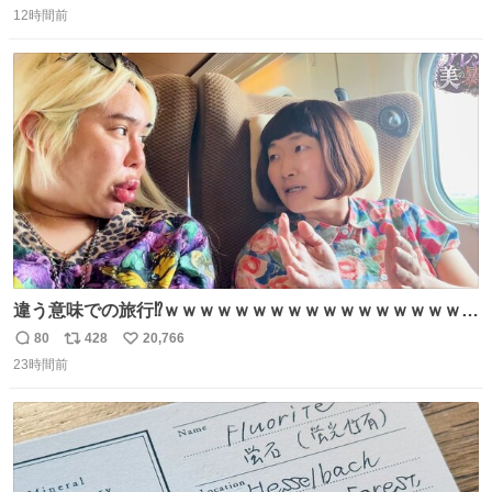
12時間前
信
ポ
い
数
ス
ね
ト
数
数
違う意味での旅行⁉️ｗｗｗｗｗｗｗｗｗｗｗｗｗｗｗｗｗｗ
ｗ
80
428
20,766
返
リ
い
23時間前
信
ポ
い
数
ス
ね
ト
数
数