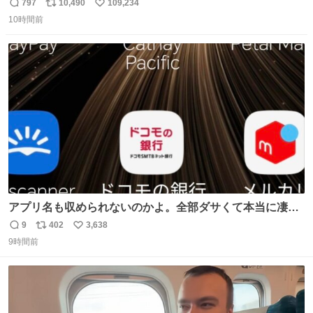
797
10,490
109,234
返
リ
い
10時間前
信
ポ
い
数
ス
ね
ト
数
数
アプリ名も収められないのかよ。全部ダサくて本当に凄
い。 https://t.co/LemyLGyVkR
9
402
3,638
返
リ
い
9時間前
信
ポ
い
数
ス
ね
ト
数
数