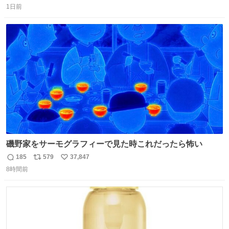
コップ2についてこれからもぜひ語り合っていきたい
1日前
信
ポ
い
数
ス
ね
ト
数
数
磯野家をサーモグラフィーで見た時これだったら怖い
185
579
37,847
返
リ
い
8時間前
信
ポ
い
数
ス
ね
ト
数
数