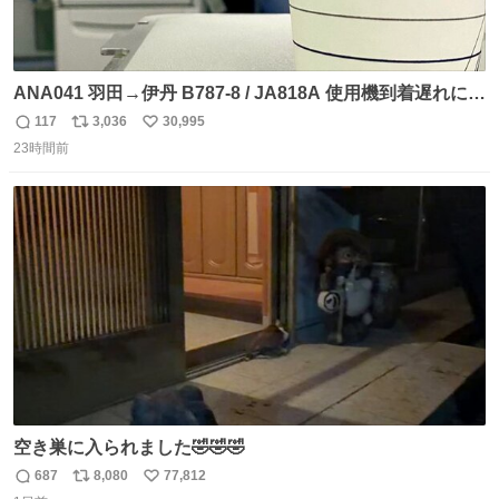
ANA041 羽田→伊丹 B787-8 / JA818A 使用機到着遅れにつ
き 「安全に支障ない範囲で1分1秒でも遅延回復に努めてお
117
3,036
30,995
返
リ
い
ります」と機長の気合い十分！ が、フライトは順調に進み
23時間前
信
ポ
い
すぎ… 「飛ばしすぎたせいか現在奈良県上空での待機を命
数
ス
ね
じられております」 でコンソメスープ吹き出しそうになり
ト
数
数
ましたw
空き巣に入られました🤣🤣🤣
687
8,080
77,812
返
リ
い