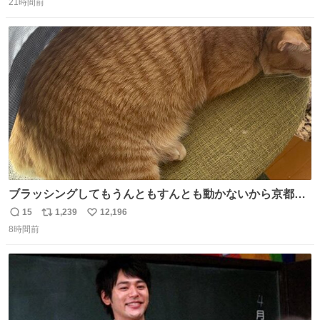
ど snidelでめちゃくちゃピッタリなものを見つけたので買
21時間前
信
ポ
い
った！✨ スマホと小物とペットボトルが入るの最高すぎる
数
ス
ね
🥹 しかもスマホ入れ独立してるしファスナーない！地味に
ト
数
数
嬉しいやつ！！！
ブラッシングしてもうんともすんとも動かないから京都の
寺にある庭みたいになってる
15
1,239
12,196
返
リ
い
8時間前
信
ポ
い
数
ス
ね
ト
数
数