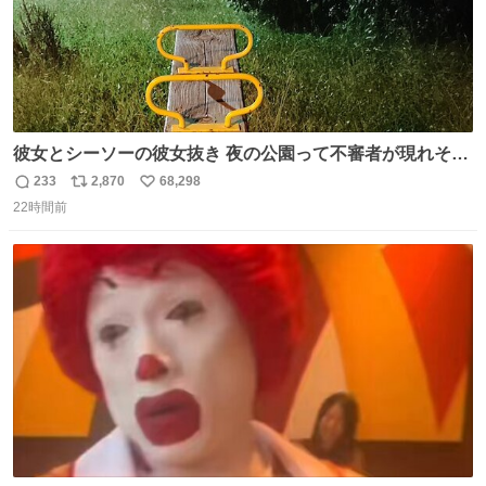
彼女とシーソーの彼女抜き 夜の公園って不審者が現れそう
で怖いんだよな
233
2,870
68,298
返
リ
い
22時間前
信
ポ
い
数
ス
ね
ト
数
数