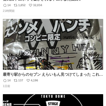
14
1,652
32,034
返
リ
い
21時間前
信
ポ
い
数
ス
ね
ト
数
数
最寄り駅からのセブン えらいもん見つけてしまった これ売
ってくれへんかな… #浅井健一 #ポテチ #ロックの名盤
14
137
4,196
返
リ
い
1日前
信
ポ
い
数
ス
ね
ト
数
数