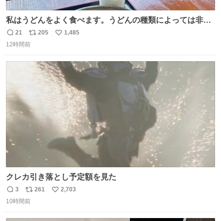
私はうどんをよく食べます。うどんの種類によっては非常
食にもなります。生うどんは消費期限が短く、冷凍うどん
21
205
1,485
返
リ
い
は長持ちする代わりに停電に弱いので、乾麺タイプのうど
12時間前
信
ポ
い
んなら水分が少なく長期保存するのにおすすめです。アル
数
ス
ね
ファ化米や缶詰など、色々な非常食がありますが、うどん
ト
数
数
もいかがでしょうか？
クレカ引き落とし予定額を見た
3
261
2,703
返
リ
い
10時間前
信
ポ
い
数
ス
ね