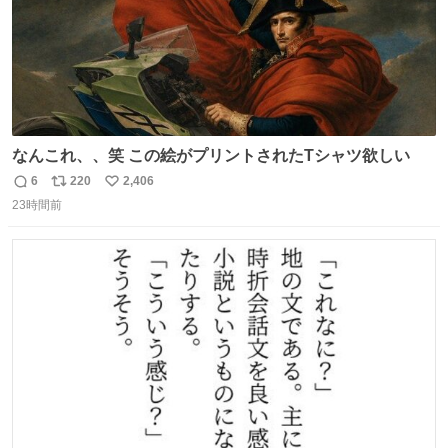
なんこれ、、笑 この絵がプリントされたTシャツ欲しい
6
220
2,406
返
リ
い
23時間前
信
ポ
い
数
ス
ね
ト
数
数