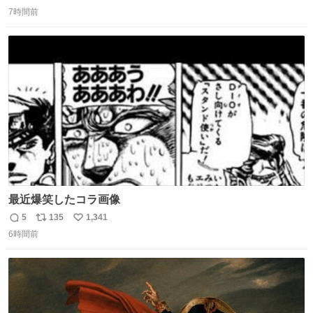
返
リ
い
7時間前
信
ポ
い
数
ス
ね
ト
数
数
最近爆笑したコラ画像
5
135
1,341
返
リ
い
6時間前
信
ポ
い
数
ス
ね
ト
数
数