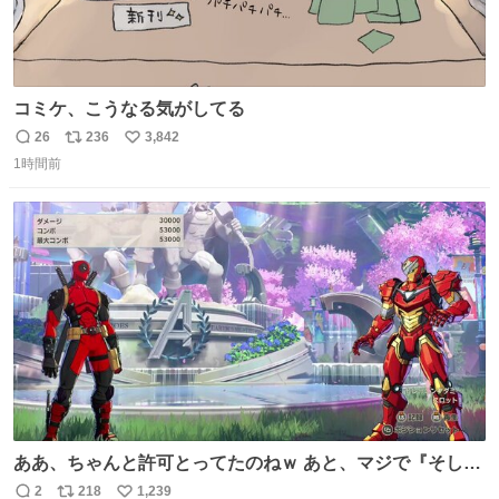
コミケ、こうなる気がしてる
26
236
3,842
返
リ
い
1時間前
信
ポ
い
数
ス
ね
ト
数
数
ああ、ちゃんと許可とってたのねｗ あと、マジで『そして
時は動き出す』って言ってて草オブ草
2
218
1,239