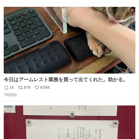
数
ス
ね
ト
数
数
今日はアームレスト業務を買って出てくれた。助かる。
15
678
8,956
返
リ
い
7時間前
信
ポ
い
数
ス
ね
ト
数
数