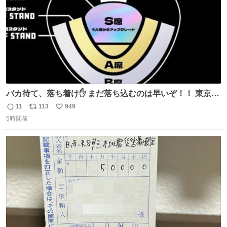
バカ待て、落ち着け✋ まだ落ち込むのは早いぞ！！ 東京ド
ームの最大キャパ5.5万人に対して席数の配分はだいたい S
11
113
949
返
リ
い
席（アリーナ）：約1.4万人 A席（1階スタンド）：約2.5万
5時間前
信
ポ
い
人 B席（2階スタンド）：約1.5万人 一番席数が多いA席は
数
ス
ね
一次だけで全枠出し切るわけないし、二次からは全体の3
ト
数
数
割を占める