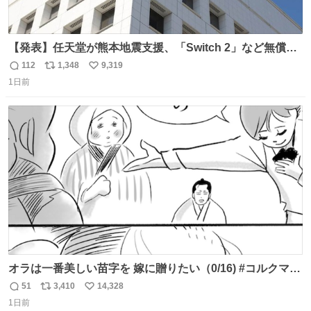
【発表】任天堂が熊本地震支援、「Switch 2」など無償修
理へ 保証切れでも対象 news.livedoor.com/article/detail…
112
1,348
9,319
返
リ
い
任天堂が令和8年熊本地震の被災者支援として、災害救助
1日前
信
ポ
い
法適用地域からの同社製品の修理について、27年2月1日ま
数
ス
ね
で無償で対応すると発表した。「Switch 2」や「Switch」
ト
数
数
「Joy-Con」などが対象。
オラは一番美しい苗字を 嫁に贈りたい（0/16) #コルクマン
ガ専科
51
3,410
14,328
返
リ
い
1日前
信
ポ
い