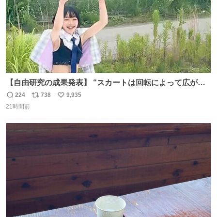
【自由研究の成果発表】 “スカートは回転によって広がる
が、岡澤恋によって270°までなら広がらずに回転が可能な
224
738
9,935
返
リ
い
ことが証明された！”
21時間前
信
ポ
い
数
ス
ね
ト
数
数