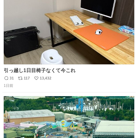
ト
数
数
引っ越し1日目椅子なくて今これ
31
117
13,432
返
リ
い
1日前
信
ポ
い
数
ス
ね
ト
数
数