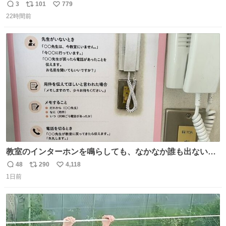
イ、コワイ、映画でした。 可愛い夏休みのアニメで、「七
3
101
779
返
リ
い
人の侍」なのかと観ていたら… 相容れぬ者同士の対立と相
22時間前
信
ポ
い
克。 傍観者の罪… 罪から逃れることのできない恐怖… 復
数
ス
ね
讐の妄執… 娯楽映画、ファミリー映画と思ったら、大やけ
ト
数
数
どします。
教室のインターホンを鳴らしても、なかなか誰も出ないこ
とがあります…。 もしかすると「電話の出方」に困ってい
48
290
4,118
返
リ
い
るのかもしれません。 そこで「何を話せばいいか」が見え
1日前
信
ポ
い
る手引きを用意して、安心して電話に出られるようにしま
数
ス
ね
す。 インターホンの応対も大切なコミュニケーションの学
ト
数
数
びです。