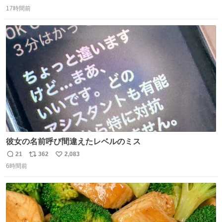
返
リ
い
17時間前
信
ポ
い
数
ス
ね
ト
数
数
彼女の名前呼び間違えたレベルのミス
21
362
2,083
返
リ
い
6時間前
信
ポ
い
数
ス
ね
ト
数
数