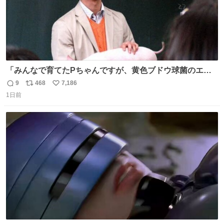
「みんなで育てたPちゃんですが、黄色ブドウ球菌のエン
テロトキシン（耐熱性毒素）が検出されたので、議論する
9
468
7,186
返
リ
い
までもなく処分が決まりました」
1日前
信
ポ
い
数
ス
ね
ト
数
数