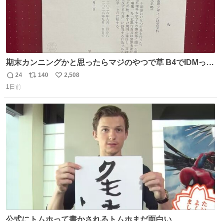
期末カンニングかと思ったらマジのやつで草 B4でIDMって
ことはおそらく就職だし、内定取り消し？ それと夏休み期
24
140
2,508
返
リ
い
間の停学って無意味じゃね？
1日前
信
ポ
い
数
ス
ね
ト
数
数
公式にトムホって書かされるトムホまだ面白い