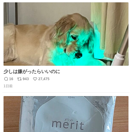
数
ス
ね
ト
数
数
少しは嫌がったらいいのに
16
943
27,475
返
リ
い
1日前
信
ポ
い
数
ス
ね
ト
数
数