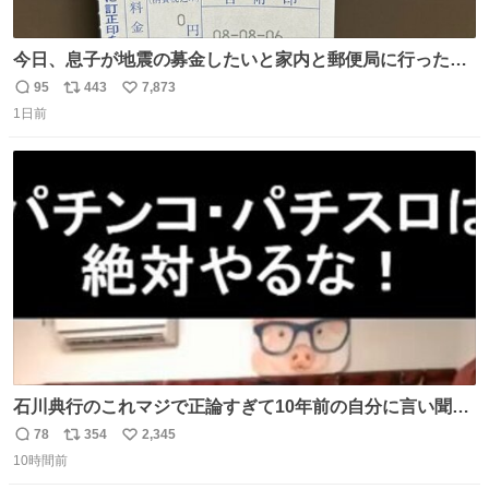
今日、息子が地震の募金したいと家内と郵便局に行ったみ
たいです。おもちゃとか買う選択肢もあったと思うけど、
95
443
7,873
返
リ
い
自分で貯めてた2万円を役に立てて欲しい、みんなも元気
1日前
信
ポ
い
になって欲しいと。家内も一緒に募金したので、自分も何
数
ス
ね
かできたらなぁと思いました。
ト
数
数
石川典行のこれマジで正論すぎて10年前の自分に言い聞か
せたい
78
354
2,345
返
リ
い
10時間前
信
ポ
い