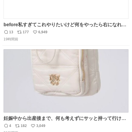
before私すぎてこれやりたいけど何をやったら右になれる
の
13
177
6,949
返
リ
い
19時間前
信
ポ
い
数
ス
ね
ト
数
数
妊娠中から出産後まで、何も考えずにサッと持って行ける
ようなショルダーバッグが欲しいな〜と思っていたのだけ
4
182
3,049
返
リ
い