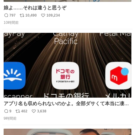
娘よ……それは違うと思うぞ
797
10,490
109,234
返
リ
い
10時間前
信
ポ
い
数
ス
ね
ト
数
数
アプリ名も収められないのかよ。全部ダサくて本当に凄
い。 https://t.co/LemyLGyVkR
9
402
3,638
返
リ
い
9時間前
信
ポ
い
数
ス
ね
ト
数