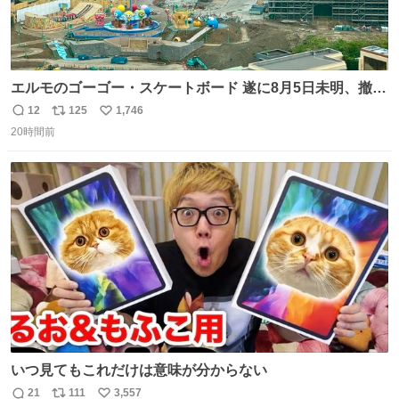
エルモのゴーゴー・スケートボード 遂に8月5日未明、撤
去… ←4日朝 5日朝→ #USJファン #ワンダーランド
12
125
1,746
返
リ
い
20時間前
信
ポ
い
数
ス
ね
ト
数
数
いつ見てもこれだけは意味が分からない
21
111
3,557