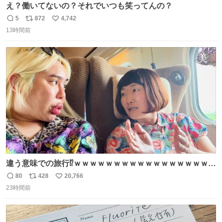
え？働いてないの？それでいつも笑ってんの？
5
872
4,742
返
リ
い
13時間前
信
ポ
い
数
ス
ね
ト
数
数
違う意味での旅行⁉️ｗｗｗｗｗｗｗｗｗｗｗｗｗｗｗｗｗｗ
ｗ
80
428
20,766
返
リ
い
23時間前
信
ポ
い
数
ス
ね
ト
数