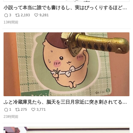
小説って本当に誰でも書けるし、実はびっくりするほど自
由だし、みんなもっと好きに文字で遊べばいいんじゃない
3
2,193
9,281
返
リ
い
かなって思うよ〜
13時間前
信
ポ
い
数
ス
ね
ト
数
数
ふと冷蔵庫見たら、脳天を三日月宗近に突き刺されてるく
りまんじゅうパイセンが
1
275
3,771
返
リ
い
23時間前
信
ポ
い
数
ス
ね
ト
数