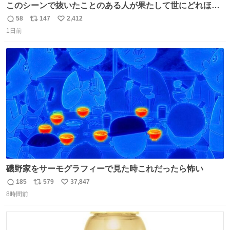
このシーンで抜いたことのある人が果たして世にどれほど
いることか このアカウントに辿り着いた皆さんとは、ロボ
58
147
2,412
返
リ
い
コップ2についてこれからもぜひ語り合っていきたい
1日前
信
ポ
い
数
ス
ね
ト
数
数
磯野家をサーモグラフィーで見た時これだったら怖い
185
579
37,847
返
リ
い
8時間前
信
ポ
い
数
ス
ね
ト
数
数