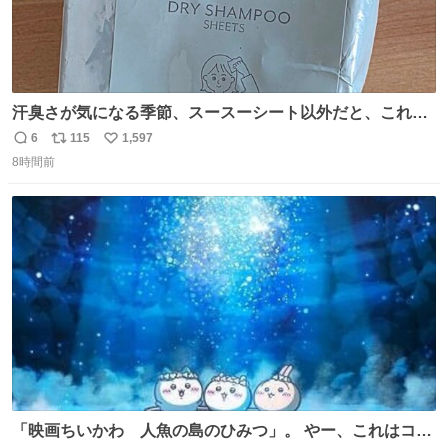
汗臭さが気になる季節、スースーシート以外だと、これが
とにかくスッキリする。2年くらい前に #生活は踊る で紹
6
115
1,597
返
リ
い
介したやつ。おじさんにもおばさんにもオススメだ。ドラ
8時間前
信
ポ
い
ストに売ってるぞ。ドライシャンプーって書いてあるけど
数
ス
ね
汗拭きシートみたいなもの。耳裏襟足首筋がんがん拭いて
ト
数
数
汗臭不安を解消。
「映画ちいかわ 人魚の島のひみつ」。 やー、これはコワ