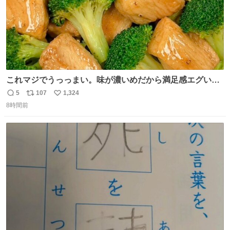
これマジでうっっまい。味が濃いめだから満足感エグいし
1週間で3キロ痩せた😭
5
107
1,324
返
リ
い
8時間前
信
ポ
い
数
ス
ね
ト
数
数