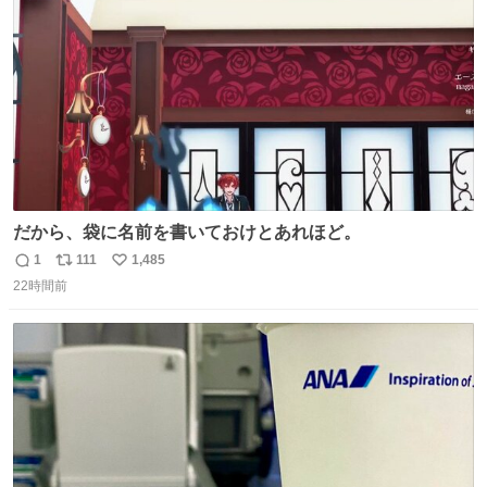
数
だから、袋に名前を書いておけとあれほど。
1
111
1,485
返
リ
い
22時間前
信
ポ
い
数
ス
ね
ト
数
数