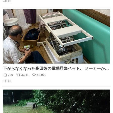
1日前
信
ポ
い
数
ス
ね
ト
数
数
下がらなくなった高田製の電動昇降ベット。 メーカーから
は、完全に見放されたんですが、 見事に85歳の父が治しま
299
3,911
40,902
返
リ
い
した。 うちの父は、トヨタカローラのボディをオート生産
1日前
信
ポ
い
する、工業ロボットの製作者なんですが、 父が電動ベット
数
ス
ね
の配線をハンダで修理している横で、
ト
数
数