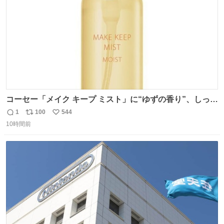
コーセー「メイク キープ ミスト」に“ゆずの香り”、しっと
りツヤ肌叶う保湿タイプ - fashion-press.net/news/148945
1
100
544
返
リ
い
10時間前
信
ポ
い
数
ス
ね
ト
数
数