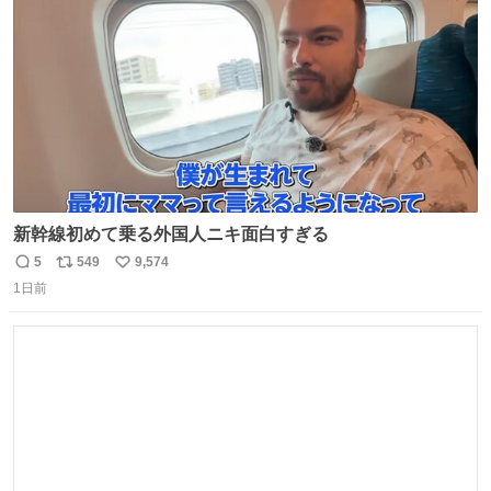
数
新幹線初めて乗る外国人ニキ面白すぎる
5
549
9,574
返
リ
い
1日前
信
ポ
い
数
ス
ね
ト
数
数