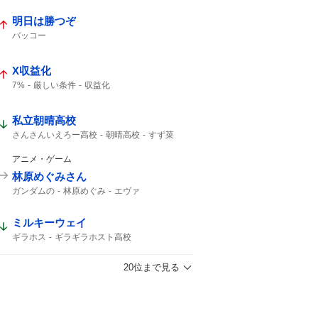
明日は勝つぞ
バッコー
X収益化
7%
厳しい条件
収益化
私立朝晴高校
さんさんいえろー高校
朝晴高校
すず菜
朝晴
第3試合
さんさん
アニメ・ゲーム
林原めぐみさん
ガンダムの
林原めぐみ
エヴァ
ミルキーウェイ
ギラホス
ギラギラホスト高校
流星ミルキーウェイ
逃げ切った
20位まで見る