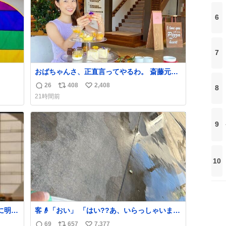
6
7
おばちゃんさ、正直言ってやるわ。 斎藤元彦
と関わった事でアンタはこれか先キラキラ輝
26
408
2,408
8
返
リ
い
けないんよ、残念ながら。 #折田楓 #merchu
21時間前
信
ポ
い
数
ス
ね
ト
数
9
数
10
に明後
客👴「おい」 「はい??あ、いらっしゃいま
せ」 👴「さっきからずっと水出しっぱなしで
69
657
7,377