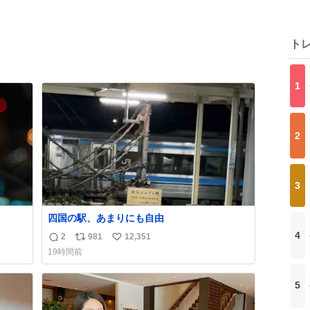
ト
1
2
3
四国の駅、あまりにも自由
4
2
981
12,351
返
リ
い
19時間前
信
ポ
い
数
ス
ね
5
ト
数
数