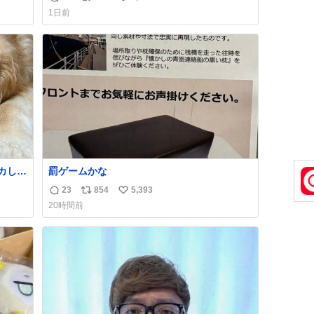
返
リ
い
もったいないだろ」 「静電気を逃がし、熱く
1日前
なった地面の温度を下げ、引火事故の防止の
信
ポ
い
為必要な作業です」 👴「水不足の昨今にもっ
数
ス
ね
たいないことをするな!!」 それでは歌いま
ト
数
す、聞いてください 「井戸水」
数
カして
罰ゲームかな
能な
23
854
5,393
返
リ
い
読め
20時間前
信
ポ
い
数
ス
ね
ト
数
数