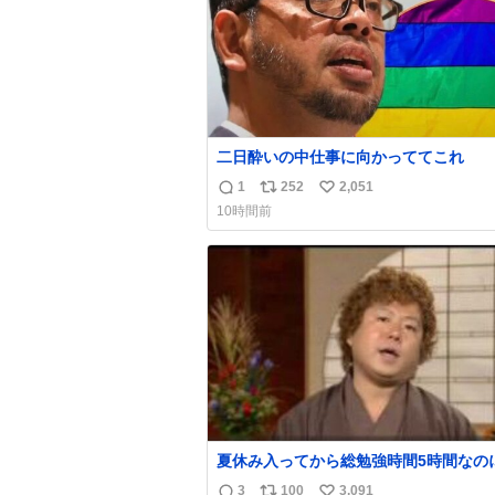
二日酔いの中仕事に向かっててこれ
1
252
2,051
返
リ
い
10時間前
信
ポ
い
数
ス
ね
ト
数
数
夏休み入ってから総勉強時間5時間なの
日京大オープンで今これ
3
100
3,091