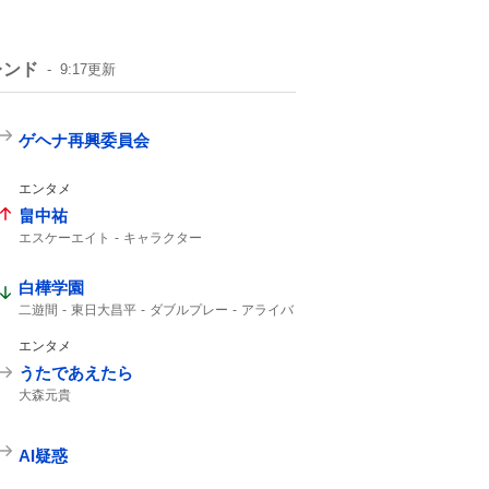
レンド
9:17
更新
ゲヘナ再興委員会
エンタメ
畠中祐
エスケーエイト
キャラクター
ライブありがとうございました
インスタライブ
白樺学園
二遊間
東日大昌平
ダブルプレー
アライバ
入ケ町
東日本国際大昌平
スーパープレー
ビデオ検証
2年生
ゲッツー
高校野球
エンタメ
うたであえたら
大森元貴
AI疑惑