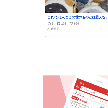
これね ほんまこの世のものとは思えないくら
い臭いの マジで、死ぬほど、臭い 中に入って
3
102
966
返
リ
い
る謎スクイーズのせいなんだけど
22時間前
信
ポ
い
数
ス
ね
ト
数
数