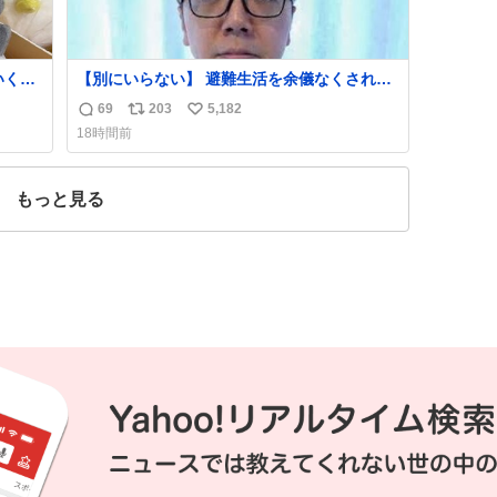
【別にいらない】 避難生活を余儀なくされて
いる子どもたちのためにヒカキンボックス
69
203
5,182
返
リ
い
1000個を寄付させていただきました
18時間前
信
ポ
い
数
ス
ね
ト
数
もっと見る
数