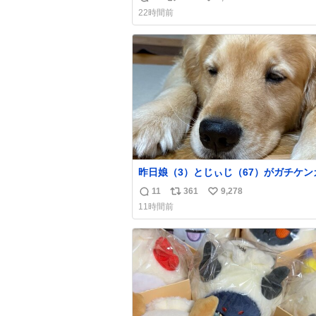
返
リ
い
22時間前
信
ポ
い
数
ス
ね
ト
数
数
昨日娘（3）とじぃじ（67）がガチケン
て修羅場だったんだけど、ふぉるては可
11
361
9,278
返
リ
い
限り平たくなってました。犬が1番空気
11時間前
る。
信
ポ
い
数
ス
ね
ト
数
数