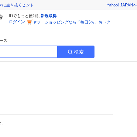
Yahoo! JAPAN
ヘ
トクに生き抜くヒント
IDでもっと便利に
新規取得
ログイン
ヤフーショッピングなら「毎日5％」おトク
ース
検索
た。