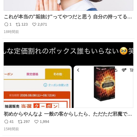
これが本当の"垢抜け"ってやつだと思う 自分の持ってるポ
テンシャルを最大限活かしてるもん 私も整形とかじゃなく
1
123
2,071
返
リ
い
て、こういう垢抜け方したい
18時間前
信
ポ
い
数
ス
ね
ト
数
数
初めからやんなよ 一般の客からしたら、ただただ邪魔でし
かないのよ
41
297
1,994
返
リ
い
15時間前
信
ポ
い