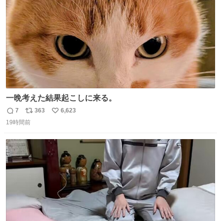
一晩考えた結果起こしに来る。
7
363
6,623
返
リ
い
19時間前
信
ポ
い
数
ス
ね
ト
数
数