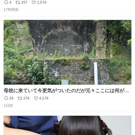
モネのエピソード大体面白い #絵がみの美術史創作
4
157
1,570
返
リ
い
17時間前
信
ポ
い
数
ス
ね
ト
数
数
母校に来ていて今更気がついたのだが元々ここには何があ
ったのだろう…？_:(´ཀ`」 ∠):
26
176
4,178
返
リ
い
1日前
信
ポ
い
数
ス
ね
ト
数
数