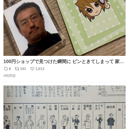
数
100円ショップで見つけた瞬間に ピンときてしまって 家に
あった証明写真で作ってしまったよ オリジナルキーホルダ
8
101
1,013
返
リ
い
ー
4時間前
信
ポ
い
数
ス
ね
ト
数
数