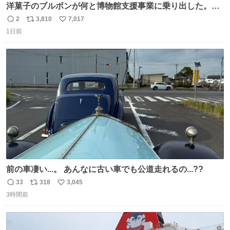
洋菓子のブルボンが何と博物館支援事業に乗り出した。
「菓子食品製造業として製品の品質と生産性の向上を目的
2
3,810
7,017
返
リ
い
にデジタル技術の活用を進め、知見を深めてまいりまし
1日前
信
ポ
い
た。このたび、これら取り組みで得た知識・知見を、文化
数
ス
ね
支援活動の一つとして「博物館支援」に活かします」との
ト
数
数
こと。
前の車凄い...。 あんなに古い車でも公道走れるの...??
33
318
3,045
返
リ
い
3時間前
信
ポ
い
数
ス
ね
ト
数