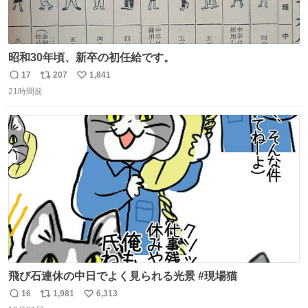
昭和30年頃、新卒の初任給です。
17
207
1,841
返
リ
い
21時間前
信
ポ
い
数
ス
ね
ト
数
数
飛び石連休の中日でよく見られる光景 #現場猫
16
1,981
6,313
返
リ
い