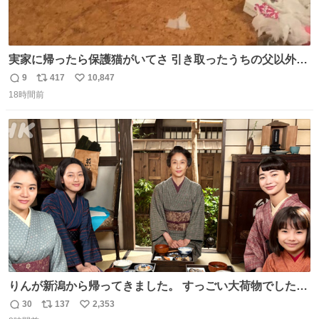
実家に帰ったら保護猫がいてさ 引き取ったうちの父以外に
は威嚇してくるよって話を聞いてたんだけど僕は大丈夫そ
9
417
10,847
返
リ
い
う 可愛いなこいつ
18時間前
信
ポ
い
数
ス
ね
ト
数
数
りんが新潟から帰ってきました。 すっごい大荷物でした
ね…… 久しぶりにみんなそろってのご飯。 安はおめでた。
30
137
2,353
返
リ
い