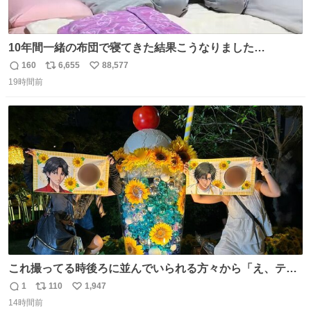
10年間一緒の布団で寝てきた結果こうなりました…
160
6,655
88,577
返
リ
い
19時間前
信
ポ
い
数
ス
ね
ト
数
数
これ撮ってる時後ろに並んでいられる方々から「え、テニ
スの王子様………？」って聞こえてきて激アツ
1
110
1,947
返
リ
い
14時間前
信
ポ
い