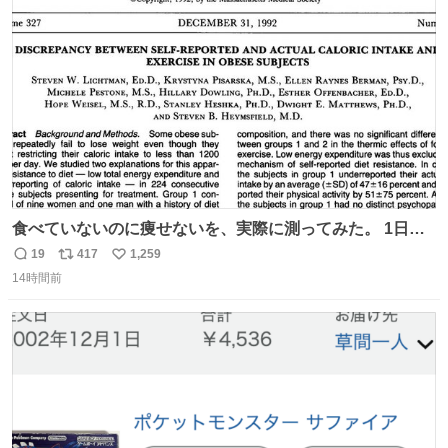
tver.jp/series/sr504n7… #日10 #ABCテレビ #新ドラマ
ト
数
数
10/4（日）スタート🎬
食べていないのに痩せないを、実際に測ってみた。 1日
1200kcal未満と申告しながら減量できない10人を、14日間
19
417
1,259
返
リ
い
調査。 本人の申告は平均1028kcal/日だったが、実際の摂
14時間前
信
ポ
い
取量は2081kcal/日。食事量を47％少なく、身体活動を
数
ス
ね
51％多く見積もっていた。
ト
数
数