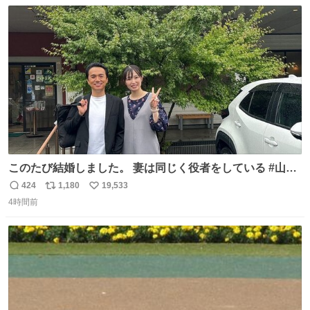
数
ス
ね
ト
数
数
このたび結婚しました。 妻は同じく役者をしている #山下
ひかり です。 これからも一つひとつの作品に真摯に向き合
424
1,180
19,533
返
リ
い
い、役者として精進していきます。変わらず見守っていた
4時間前
信
ポ
い
だけたら嬉しいです。 写真は先日、妻の故郷へ行った時に
数
ス
ね
立ち寄った、妻のソウルフードのラーメン屋さんでの一枚
ト
数
数
🍜