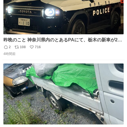
昨晩のこと 神奈川県内のとあるPAにて、栃木の新車が2
台。声をかけて撮影すると、これから熊本に行くのだとか
2
108
716
返
リ
い
4時間前
信
ポ
い
数
ス
ね
ト
数
数