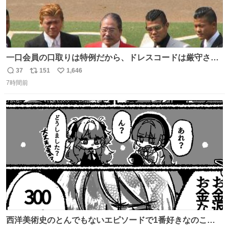
一口会員の口取りは特例だから、ドレスコードは厳守させ
るべき。
37
151
1,646
返
リ
い
7時間前
信
ポ
い
数
ス
ね
ト
数
数
西洋美術史のとんでもないエピソードで1番好きなのこれ