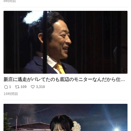
環もうれしそうでした。 👇りん、おかえりなさい
8時間前
信
ポ
い
web.nhk/tv/an/kazekaor…［見逃し配信中］ #朝ドラ #風
数
ス
ね
薫る #風薫るオフショット 見上愛 上坂樹里 水野美紀 早坂
ト
数
数
美海 英茉
新庄に逃走がバレてたのも底辺のモニターなんだから仕方
ないと開き直る山本w w w w w w #VIVANT #悪役会議室
1
109
3,310
返
リ
い
16時間前
信
ポ
い
数
ス
ね
ト
数
数