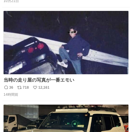
10月21日
信
ポ
い
数
ス
ね
ト
数
数
当時の走り屋の写真が一番エモい
36
718
12,161
返
リ
い
14時間前
信
ポ
い
数
ス
ね
ト
数
数