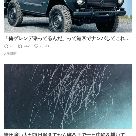
「俺ゲレンデ乗ってるんだ」って港区でナンパしてこれで
迎え行きたい
20
242
2,393
返
リ
い
6時間前
信
ポ
い
数
ス
ね
ト
数
数
筆圧強い人が毎日起きてから寝るまで一日中絵を描いてる