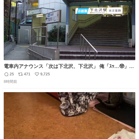
数
電車内アナウンス「次は下北沢、下北沢」 俺「ｽｯ…🤓」
(立ち上がる) 周りの乗客「(やっぱりな……)」
25
471
9,725
返
リ
い
8時間前
信
ポ
い
数
ス
ね
ト
数
数