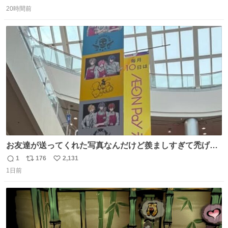
返
リ
い
20時間前
信
ポ
い
数
ス
ね
ト
数
数
お友達が送ってくれた写真なんだけど羨ましすぎて禿げそ
う
1
176
2,131
返
リ
い
1日前
信
ポ
い
数
ス
ね
ト
数
数