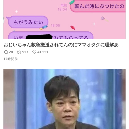
おじいちゃん救急搬送されてんのにママオタクに理解あっ
て不謹慎だけどウケる
28
513
41,551
返
リ
い
17時間前
信
ポ
い
数
ス
ね
ト
数
数