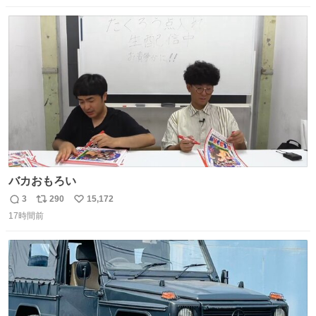
数
ス
ね
ト
数
数
バカおもろい
3
290
15,172
返
リ
い
17時間前
信
ポ
い
数
ス
ね
ト
数
数