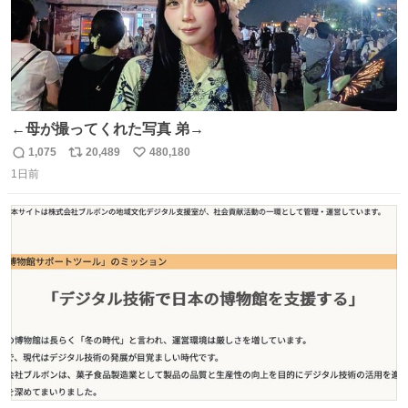
←母が撮ってくれた写真 弟→
1,075
20,489
480,180
返
リ
い
1日前
信
ポ
い
数
ス
ね
ト
数
数