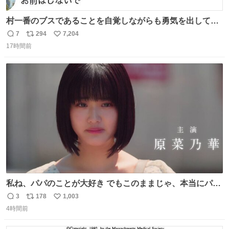
村一番のブスであることを自覚しながらも勇気を出して村
長の息子に恋文を書いたら翌日村の共用井戸に捨てられて
7
294
7,204
返
リ
い
たときの顔になった
17時間前
信
ポ
い
数
ス
ね
ト
数
数
私ね、パパのことが大好き でもこのままじゃ、本当にパパ
を嫌いになっちゃう だから・・・ ドラマ #もうパパ ！😠
3
178
1,003
返
リ
い
本編映像初公開📺 親子の愛ゆえのすれ違いを描くティザー
4時間前
信
ポ
い
映像を解禁！ TVerでお気に入り登録💖
数
ス
ね