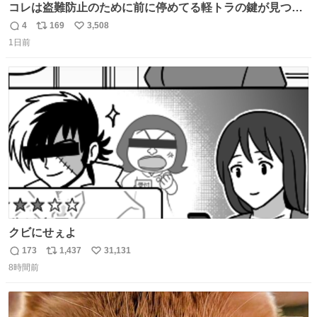
コレは盗難防止のために前に停めてる軽トラの鍵が見つか
らなくて 持ち主すら動かすことができない鉄壁のスープラ
4
169
3,508
返
リ
い
1日前
信
ポ
い
数
ス
ね
ト
数
数
クビにせぇよ
173
1,437
31,131
返
リ
い
8時間前
信
ポ
い
数
ス
ね
ト
数
数