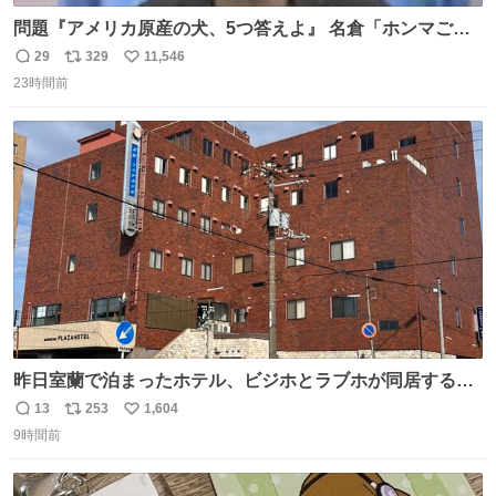
問題『アメリカ原産の犬、5つ答えよ』 名倉「ホンマごめ
ん。 日本」
29
329
11,546
返
リ
い
23時間前
信
ポ
い
数
ス
ね
ト
数
数
昨日室蘭で泊まったホテル、ビジホとラブホが同居する謎
形態だった。2階と3階の部屋数が異様に少ない。
13
253
1,604
返
リ
い
9時間前
信
ポ
い
数
ス
ね
ト
数