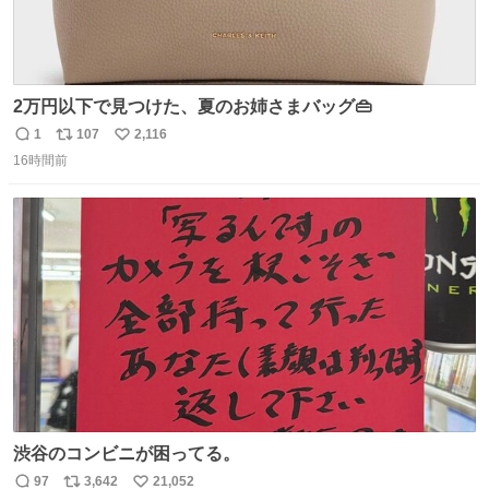
2万円以下で見つけた、夏のお姉さまバッグ👜
1
107
2,116
返
リ
い
16時間前
信
ポ
い
数
ス
ね
ト
数
数
渋谷のコンビニが困ってる。
97
3,642
21,052