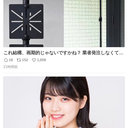
これ結構、画期的じゃないですかね？ 業者発注しなくて
も、誰でも簡単に防犯カメラ設置が… 町の電気屋さんでも
18
152
1,058
返
リ
い
施工できそう
21時間前
信
ポ
い
数
ス
ね
ト
数
数