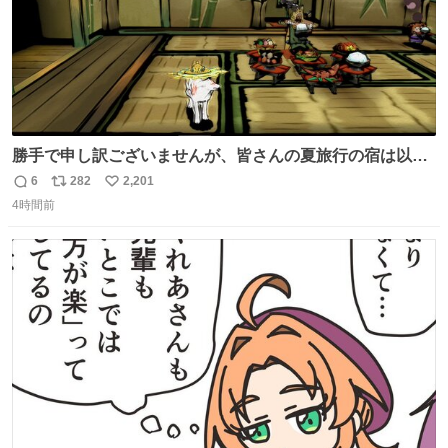
勝手で申し訳ございませんが、皆さんの夏旅行の宿は以下
のルールで決めさせてもらいます！ ←この投稿が1万いい
6
282
2,201
返
リ
い
ね以上 →この投稿が1万いいね未満 #宿の日 #Okami #大神
4時間前
信
ポ
い
数
ス
ね
ト
数
数