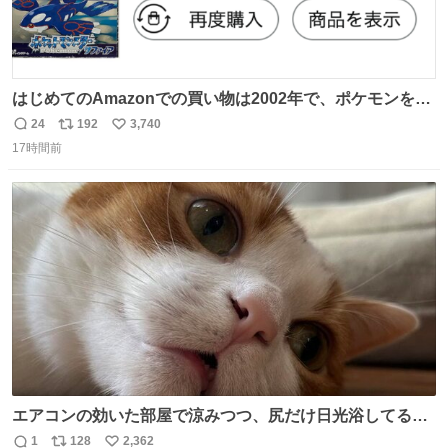
はじめてのAmazonでの買い物は2002年で、ポケモンを買
ったようだ 24年前かぁ。
24
192
3,740
返
リ
い
17時間前
信
ポ
い
数
ス
ね
ト
数
数
エアコンの効いた部屋で涼みつつ、尻だけ日光浴してる猫
もはや貴族じゃん！
1
128
2,362