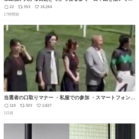
とこうなる。 異常事態です。
22
553
16,264
返
リ
い
17時間前
信
ポ
い
数
ス
ね
ト
数
数
当選者の口取りマナー ・私服での参加 ・スマートフォンで
の撮影 ・調教師へ自分から握手を求める行為 ・シャツをズ
110
503
2,827
返
リ
い
ボンにインしていない服装 ・ボディーバッグの着用 私も口
1日前
信
ポ
い
ドリに参加したいので、出禁になる前に繰り返し案内して
数
ス
ね
ほしい #DMMバヌーシ
ト
数
数