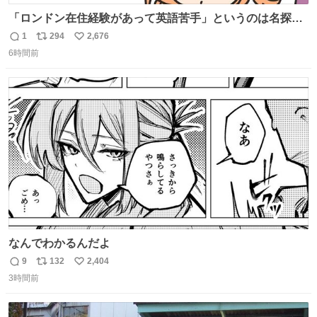
「ロンドン在住経験があって英語苦手」というのは名探偵
としては「妙だな」ってなるところなのに、小林みくるだ
1
294
2,676
返
リ
い
からスルーされている小林クオリティ。
6時間前
信
ポ
い
数
ス
ね
ト
数
数
なんでわかるんだよ
9
132
2,404
返
リ
い
3時間前
信
ポ
い
数
ス
ね
ト
数