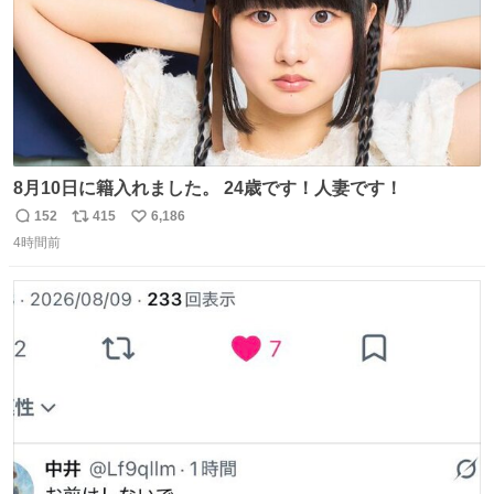
8月10日に籍入れました。 24歳です！人妻です！
152
415
6,186
返
リ
い
4時間前
信
ポ
い
数
ス
ね
ト
数
数