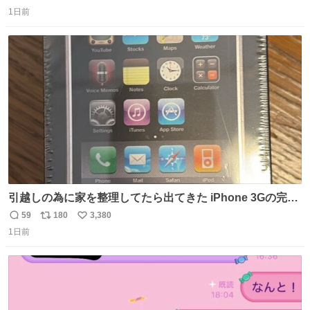
返
リ
い
1日前
信
ポ
い
数
ス
ね
ト
数
数
引越しの為に家を整理してたら出てきた iPhone 3Gの完全
未開封品 かなり前に楽天だかで買った多分未使用のデモ機
59
180
3,380
返
リ
い
で-が出るのだと思うんだよね ヤフオクで売れてない190万
1日前
信
ポ
い
があったけど初代じゃあるまいし流石にそこまではねぇ 日
数
ス
ね
本初のモデルではあるけど´д` ; #Apple #iPhone3G
ト
数
数