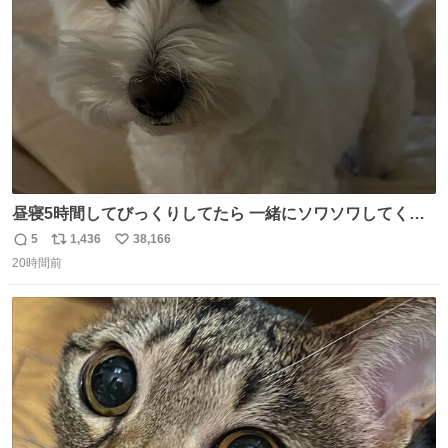
数
昼寝5時間してびっくりしてたら 一緒にソワソワしてくれ
た
5
1,436
38,166
返
リ
い
20時間前
信
ポ
い
数
ス
ね
ト
数
数