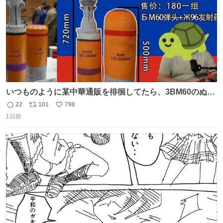
いつものように某中華通販を徘徊してたら、3BM60のぬい
ぐるみを発見してしまった…。
22
101
798
返
リ
い
1日前
信
ポ
い
数
ス
ね
ト
数
数