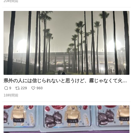
20時間前
信
ポ
い
数
ス
ね
ト
数
数
県外の人には信じられないと思うけど、霧じゃなくて火山
灰です🌋 #桜島
9
229
960
返
リ
い
18時間前
信
ポ
い
数
ス
ね
ト
数
数