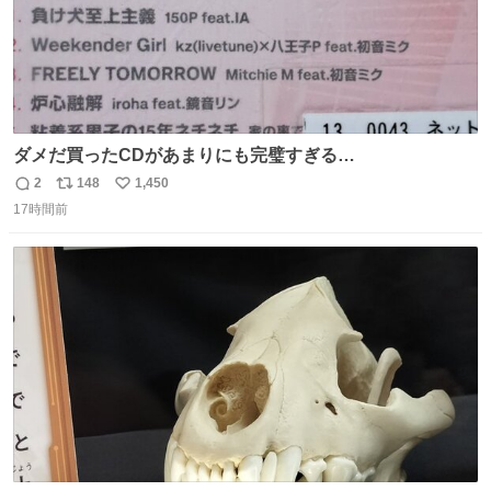
ダメだ買ったCDがあまりにも完璧すぎる…
2
148
1,450
返
リ
い
17時間前
信
ポ
い
数
ス
ね
ト
数
数