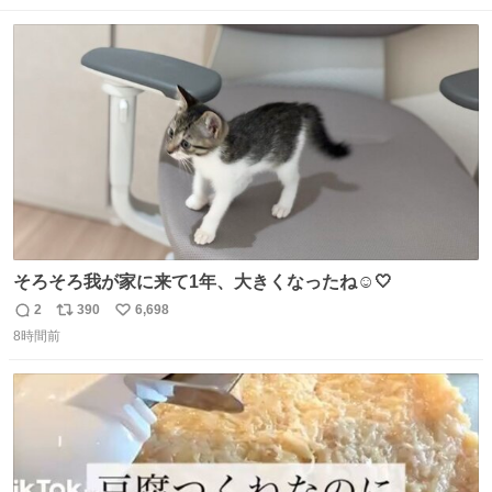
なりました😎
数
ス
ね
ト
数
数
そろそろ我が家に来て1年、大きくなったね☺️🤍
2
390
6,698
返
リ
い
8時間前
信
ポ
い
数
ス
ね
ト
数
数