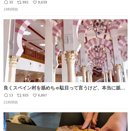
35
991
9,639
返
リ
い
18時間前
信
ポ
い
数
ス
ね
ト
数
数
良くスペイン村を舐めちゃ駄目って言うけど、本当に舐め
ちゃ行けないのはスペィン村ホテル🏛🏨 だってロビーから
13
925
6,867
返
リ
い
中庭抜けるだけでこの有様🤩 ディズニーホテル泊まってる
21時間前
信
ポ
い
場所じゃない。 5年振りの志摩スペイン村パルケエスパー
数
ス
ね
ニャは益々素晴らしい場所になってる
ト
数
数