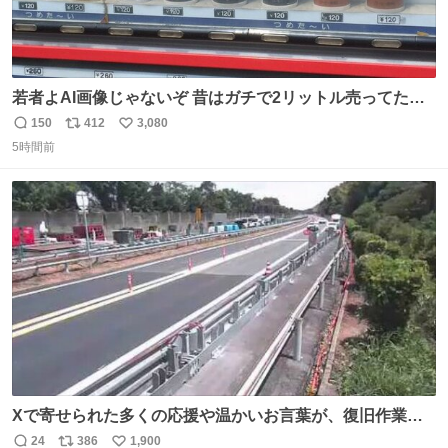
若者よAI画像じゃないぞ 昔はガチで2リットル売ってたん
やでw
150
412
3,080
返
リ
い
5時間前
信
ポ
い
数
ス
ね
ト
数
数
Xで寄せられた多くの応援や温かいお言葉が、復旧作業に
携わる社員の大きな励みとなっております。ありがとうご
24
386
1,900