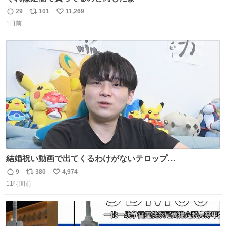
29
101
11,269
返
リ
い
1日前
信
ポ
い
数
ス
ね
ト
数
数
結婚祝い動画で出てくるわけがないテロップ
youtu.be/4pJ7U22AYtw
9
380
4,974
返
リ
い
11時間前
信
ポ
い
数
ス
ね
ト
数
数