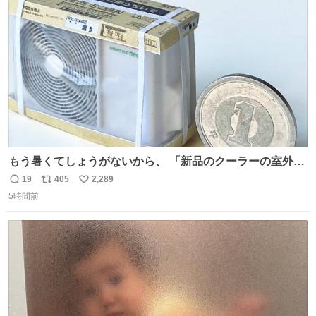
ト
数
数
もう暑くてしょうがないから、 「新品のクーラーの室外機
のミニチュア」 でも見ていってよ
19
405
2,289
返
リ
い
5時間前
信
ポ
い
数
ス
ね
ト
数
数