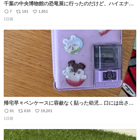
千葉の中央博物館の恐竜展に行ったのだけど、ハイエナの
鼻の奥の構造が素敵すぎて張り付いてしまった
7
191
1,951
返
リ
い
1日前
信
ポ
い
数
ス
ね
ト
数
数
帰宅早々ペンケースに容赦なく貼った幼児... 口には出さぬ
が勿体無い精神で心がざわつく.....ッ
91
630
19,201
返
リ
い
1日前
信
ポ
い
数
ス
ね
ト
数