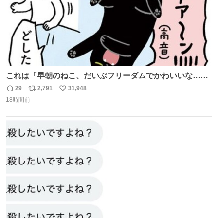
これは「早朝のねこ、だいぶフリーダムでかわいいな…」
の絵日記です🎐
29
2,791
31,948
返
リ
い
18時間前
信
ポ
い
数
ス
ね
ト
数
数