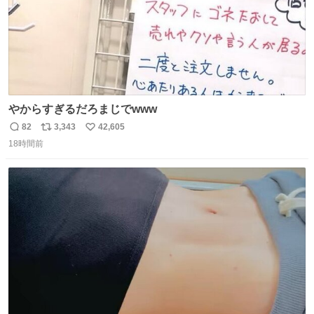
やからすぎるだろまじでwww
82
3,343
42,605
返
リ
い
18時間前
信
ポ
い
数
ス
ね
ト
数
数