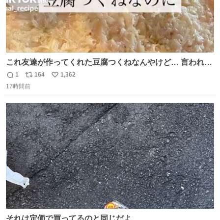
これ友達が作ってくれた豆腐つくねなんやけど… 言われる
まで豆腐って気づかなかった🤣✨ふわふわで食べ応えある
1
164
1,362
返
リ
い
し普通につくねより好きかもしれん🥹🤍 ダイエット中でも
17時間前
信
ポ
い
罪悪感なく食べられるの最高👇
数
ス
ね
ト
数
数
それは定価で買ってるのと同じだよ