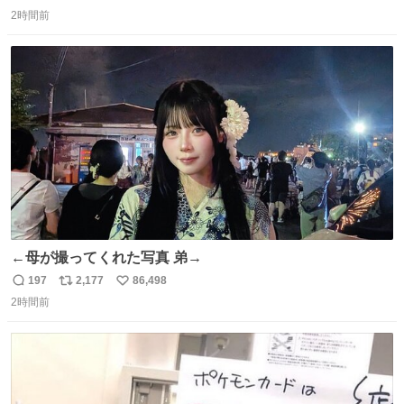
返
リ
い
ざいます。 九州道
2時間前
信
ポ
い
数
ス
ね
ト
数
数
←母が撮ってくれた写真 弟→
197
2,177
86,498
返
リ
い
2時間前
信
ポ
い
数
ス
ね
ト
数
数