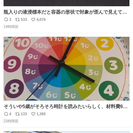
瓶入りの液浸標本だと容器の形状で対象が歪んで見えてし
まうことから、なるべく歪みがない状態で観察しやすいよ
3
533
4,076
返
リ
い
うにこのような形で保存していると前に科博の先生から教
19時間前
信
ポ
い
えてもらった #国立科学博物館
数
ス
ね
ト
数
数
そういや5歳がそろそろ時計を読みたいらしく、材料費600
円で作れる知育時計作ってみた！ めっちゃ簡単！ ありがと
4
133
1,385
返
リ
い
う先人！
23時間前
信
ポ
い
数
ス
ね