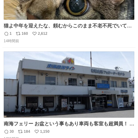
猫よ中年を迎えたな、頼むからこのまま不老不死でいてく
れ…と願ってから、いや人間の家族が死に絶えて猫だけこ
1
160
2,612
返
リ
い
の世に置いていくなんてひどいことはできない…と思って
14時間前
信
ポ
い
から、猫のこの可愛さと愛嬌なら未来永劫ほかの人間に可
数
ス
ね
愛がられて困ることもなかろうなと思ったのでやっぱり猫
ト
数
数
よ不老不死でいてくれ
南海フェリー お盆という事もあり車両も客室も超満員！ 廃
止になったらどうなるのコレ？
30
184
1,150
返
リ
い