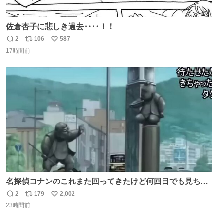
佐倉杏子に悲しき過去‥‥！！
2
106
587
返
リ
い
17時間前
信
ポ
い
数
ス
ね
ト
数
数
名探偵コナンのこれまた回ってきたけど何回目でも見ちゃ
う魔力あるのよな
2
179
2,002
返
リ
い
23時間前
信
ポ
い