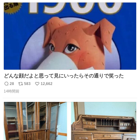
数
ス
ね
ト
数
数
どんな顔だよと思って見にいったらその通りで笑った
28
583
12,662
返
リ
い
14時間前
信
ポ
い
数
ス
ね
ト
数
数