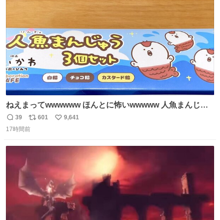
数
後がいいです。 https://t.co/9nMHIrETkw
ねえまってwwwwww ほんとに怖いwwwww 人魚まんじゅ
う買ってきたから私も永遠のいのちを…ぐへへ…と思いな
39
601
9,641
返
リ
い
がら1つ食べたら 奥歯欠けたんだけど！！！！？？？ しか
17時間前
信
ポ
い
もガッツリ😭 まんじゅうだよ？？？？？？ ガリッて言っ
数
ス
ね
たから何？と思って口から出したら自分の歯wwwwww セ
ト
数
数
イレーンの呪いじゃん😭