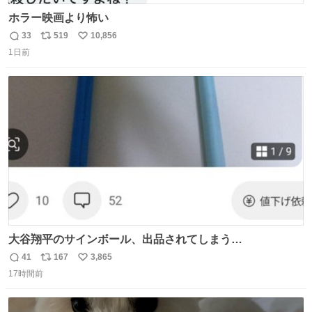
ホラー映画より怖い
33
519
10,856
返
リ
い
1日前
信
ポ
い
数
ス
ね
ト
数
数
大谷翔平のサインボール、出品されてしまう…
41
167
3,865
返
リ
い
17時間前
信
ポ
い
数
ス
ね
ト
数