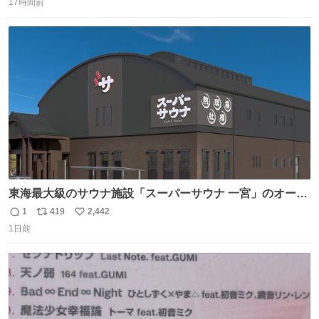
17時間前
信
ポ
い
数
ス
ね
ト
数
数
東海最大級のサウナ施設「スーパーサウナ 一宮」のオープ
ン日が2026年9月8日に決定‼️ 5種類の本格サウナや4種類の
1
419
2,442
返
リ
い
⽔⾵呂、約50名が同時に休息できる休憩スペースなど、男
1日前
信
ポ
い
性が求める設備を極限まで突き詰めた「サウナの理想郷」
数
ス
ね
😍😍😍 ⬇️詳細ページ⬇️ supersento.com/chubu/aichi/ic…
ト
数
数