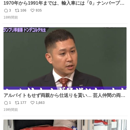
1970年から1991年までは、輸入車には「0」ナンバープレ
ートが使用されていました。 その後、この制度は廃止さ
3
106
935
返
リ
い
れ、すべての「0」ナンバープレートは抹消・無効化され
18時間前
信
ポ
い
ました。 ところが最近、その「0」ナンバープレートを装
数
ス
ね
着した車両が発見されました。 今でも残っていること自体
ト
数
数
が奇跡です……。
アルバイトもせず両親から仕送りを貰い… 芸人仲間の両親
のスネまでかじる!? ドンデコルテ銀次⚡️ 無料見逃し配信は
1
177
1,663
返
リ
い
こちらから ▶︎abema.go.link/gBLVb ◤しくじり先生
19時間前
信
ポ
い
ABEMAにて毎週最新話無料配信中◢ @10000nabe
数
ス
ね
@akmllube0617
ト
数
数