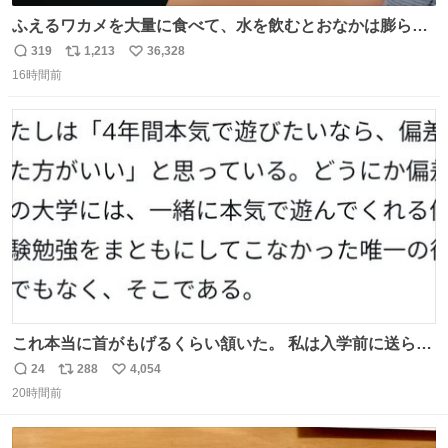
ふえるワカメを大量に食べて、水を飲むとおなかは膨ら
む・・・・！？ ⚠️よい子は絶対マネしないでね⚠️ #夏休み
319
1,213
36,328
返
リ
い
の自由研究
16時間前
信
ポ
い
数
ス
ね
ト
数
数
これ本当に首がもげるくらい頷いた。 私は入学前に送られ
てきた、大学のサークル紹介冊子を見た時点で終わりを感
24
288
4,054
返
リ
い
じたので、女子大でもないくせに偏差値の高い大学のイン
20時間前
信
ポ
い
カレサークルに突撃して所属するという奇行で事なきを得
数
ス
ね
た。 高偏差値に行けないならせめてそれくらいした方が予
ト
数