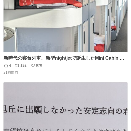
新時代の寝台列車、新型nightjetで誕生したMini Cabin ま
さに走るカプセルホテルといった感じで、一人旅で利用す
4
192
970
返
リ
い
るのにはちょうどいい設備。 他の人も言ってましたが、サ
21時間前
信
ポ
い
ンライズの後継に欲しい…
数
ス
ね
ト
数
数