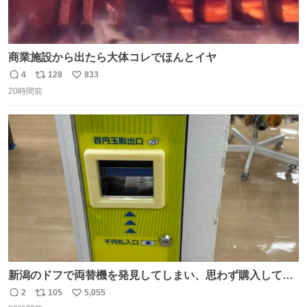
商業施設から出たら大体コレでほんとイヤ
4
128
833
返
リ
い
20時間前
信
ポ
い
数
ス
ね
ト
数
数
新潟のドフで両替機を発見してしまい、思わず購入してし
まい大阪に発送するイベントが発生
2
105
5,055
返
リ
い