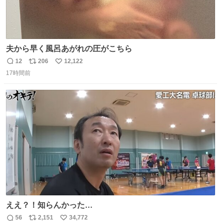
夫から早く風呂あがれの圧がこちら
12
206
12,122
返
リ
い
17時間前
信
ポ
い
数
ス
ね
ト
数
数
ええ？！知らんかった…
56
2,151
34,772