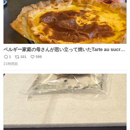
ベルギー家庭の母さんが思い立って焼いたTarte au sucre
は「砂糖のケーキ」。パイ生地に砂糖をたっぷり振りか
1
101
599
返
リ
い
け、クリームと卵の液を注いで焼くだけ。溶けた砂糖はね
21時間前
信
ポ
い
っとり甘い層になり、懐かしい味。「フランス北部とベル
数
ス
ね
ギーのだよ」というこれ、素朴な焼菓子に見えてナポレオ
ト
数
数
ン戦争の歴史があった。