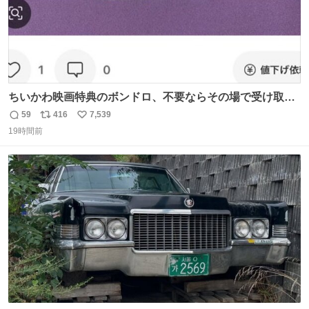
ちいかわ映画特典のボンドロ、不要ならその場で受け取り
辞退すれば良いのに白々しい
59
416
7,539
返
リ
い
19時間前
信
ポ
い
数
ス
ね
ト
数
数