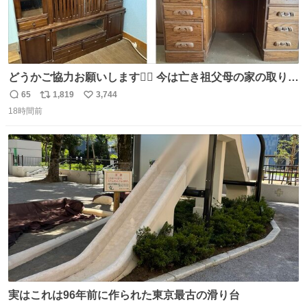
どうかご協力お願いします🙇‍♂️ 今は亡き祖父母の家の取り壊
しが決まり、どうしても処分して欲しくない食器棚と机の
65
1,819
3,744
返
リ
い
引き取り手を探しております この2つは私の祖母が当初一
18時間前
信
ポ
い
目惚れで購入したもので、祖母はc型肝炎で58歳という若
数
ス
ね
さで亡くなりましたが、この家具達をとても大切にしてお
ト
数
数
りました 続く↓
実はこれは96年前に作られた東京最古の滑り台