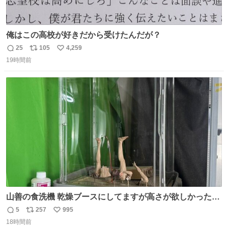
俺はこの高校が好きだから受けたんだが？
25
105
4,259
返
リ
い
19時間前
信
ポ
い
数
ス
ね
ト
数
数
山善の食洗機 乾燥ブースにしてますが高さが欲しかったの
でコレクションケースを置くだけのツルセコ改造 扉が手前
5
257
995
返
リ
い
に開き天井の温度もしっかり上がるのでかなり使いやすく
18時間前
信
ポ
い