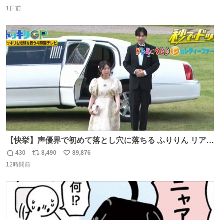
返
リ
い
1日前
信
ポ
い
数
ス
ね
ト
数
数
【快挙】声優界で初めて落とし穴に落ちる ふりりん リアク
ションが最高過ぎる🤣 #ドッキリGP #降幡愛
430
8,490
89,876
返
リ
い
12時間前
信
ポ
い
数
ス
ね
ト
数
数