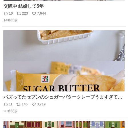
交際中 結婚して5年
10
223
7,644
返
リ
い
14時間前
信
ポ
い
数
ス
ね
ト
数
数
バズってたセブンのシュガーバタークレープうますぎて
7NOWで買い溜め🛒💭
11
145
3,719
返
リ
い
20時間前
信
ポ
い
数
ス
ね
ト
数