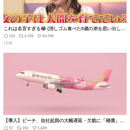
これは名言すぎる😂 (消しゴム食べた6歳の弟を思い出しな
がら)
131
2,759
63,756
返
リ
い
1日前
信
ポ
い
数
ス
ね
ト
数
数
【導入】ピーチ、自社起因の大幅遅延・欠航に「補償」開
始へ news.livedoor.com/article/detail… 同社に起因する理
57
193
1,029