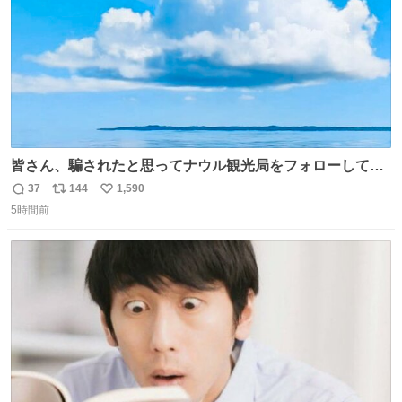
皆さん、騙されたと思ってナウル観光局をフォローしてみ
てください。たまに海とか島とかわけわからん画像が流れ
37
144
1,590
返
リ
い
てくるだけで、特に何も起こりません。
5時間前
信
ポ
い
数
ス
ね
ト
数
数