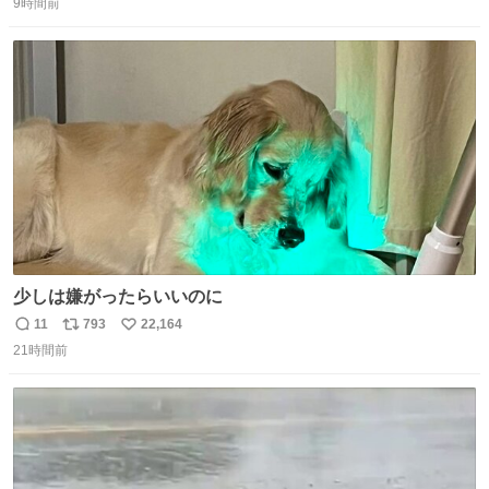
は長持ちする代わりに停電に弱いので、乾麺タイプのうど
9時間前
信
ポ
い
んなら水分が少なく長期保存するのにおすすめです。アル
数
ス
ね
ファ化米や缶詰など、色々な非常食がありますが、うどん
ト
数
数
もいかがでしょうか？
少しは嫌がったらいいのに
11
793
22,164
返
リ
い
21時間前
信
ポ
い
数
ス
ね
ト
数
数