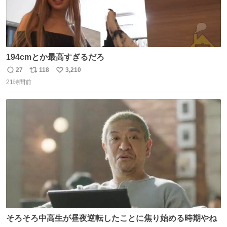
194cmとか最高すぎるだろ
27
118
3,210
返
リ
い
21時間前
信
ポ
い
数
ス
ね
ト
数
数
そろそろ中高生が昼夜逆転したことに焦り始める時期やね