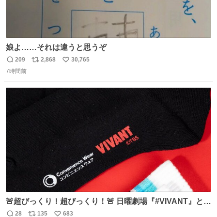
娘よ……それは違うと思うぞ
209
2,868
30,765
返
リ
い
7時間前
信
ポ
い
数
ス
ね
ト
数
数
🚨超びっくり！超びっくり！🚨 日曜劇場『#VIVANT』と
ファミマの #コンビニエンスウェア がコラボ！ 🧦ラインソ
28
135
683