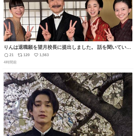
りんは退職願を望月校長に提出しました。 話を聞いていた
寮生の久と常も一緒に、皆さんでお別れオフショット📸 👇
21
120
1,563
返
リ
い
見逃し配信 web.nhk/tv/an/kazekaor… #朝ドラ #風薫る 見
4時間前
信
ポ
い
上愛 関智一 近藤華 河村ここあ
数
ス
ね
ト
数
数