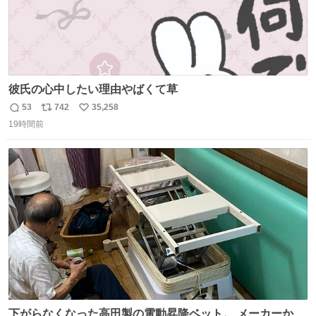
彼氏の心中したい理由やばくて草
53
742
35,258
返
リ
い
19時間前
信
ポ
い
数
ス
ね
ト
数
数
下がらなくなった高田製の電動昇降ベット。 メーカーから