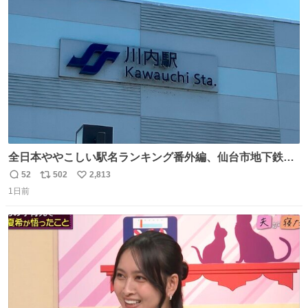
ト
数
数
全日本ややこしい駅名ランキング番外編、仙台市地下鉄川
内駅
52
502
2,813
返
リ
い
1日前
信
ポ
い
数
ス
ね
ト
数
数