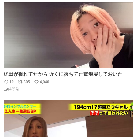
数
ス
ね
ト
数
数
梶田が倒れてたから 近くに落ちてた電池戻しておいた
10
805
4,040
返
リ
い
19時間前
信
ポ
い
数
ス
ね
ト
数
数