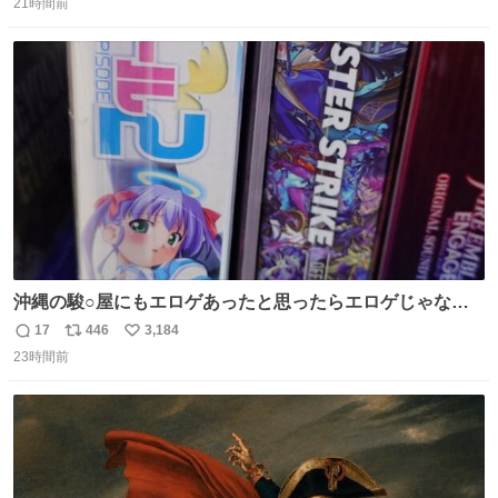
21時間前
信
ポ
い
数
ス
ね
ト
数
数
沖縄の駿○屋にもエロゲあったと思ったらエロゲじゃなか
った
17
446
3,184
返
リ
い
23時間前
信
ポ
い
数
ス
ね
ト
数
数