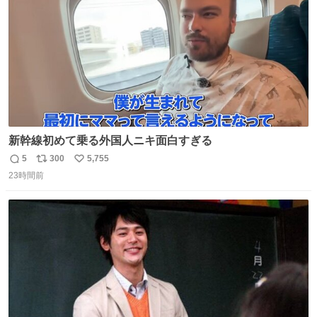
ましたw
新幹線初めて乗る外国人ニキ面白すぎる
5
300
5,755
返
リ
い
23時間前
信
ポ
い
数
ス
ね
ト
数
数