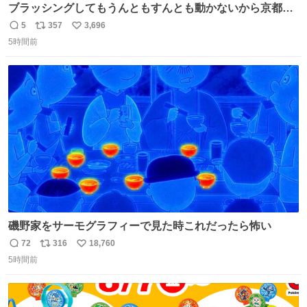
ブラッシングしてもうんともすんとも動かないから京都の
寺にある庭みたいになってる
5
357
3,696
返
リ
い
5時間前
信
ポ
い
数
ス
ね
ト
数
数
磯野家をサーモグラフィーで見た時これだったら怖い
72
316
18,760
返
リ
い
5時間前
信
ポ
い
数
ス
ね
ト
数