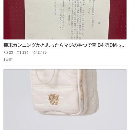
期末カンニングかと思ったらマジのやつで草 B4でIDMって
ことはおそらく就職だし、内定取り消し？ それと夏休み期
23
134
2,475
返
リ
い
間の停学って無意味じゃね？
1日前
信
ポ
い
数
ス
ね
ト
数
数