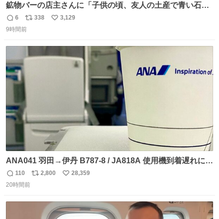
鉱物バーの店主さんに「子供の頃、友人の土産で青い石を
貰って、それがすごく気に入ってたのに、いつかの引越し
6
338
3,129
返
リ
い
で無くしてしまった」という話をしたら、 「お土産で買っ
9時間前
信
ポ
い
てきたくらいの価格感なら、ドイツの黒い森のフローライ
数
ス
ね
トかな…」と当たりつけてもらった。確かにこんな感じだ
ト
数
数
った気がする 凄い
ANA041 羽田→伊丹 B787-8 / JA818A 使用機到着遅れにつ
き 「安全に支障ない範囲で1分1秒でも遅延回復に努めてお
110
2,800
28,359
返
リ
い
ります」と機長の気合い十分！ が、フライトは順調に進み
20時間前
信
ポ
い
すぎ… 「飛ばしすぎたせいか現在奈良県上空での待機を命
数
ス
ね
じられております」 でコンソメスープ吹き出しそうになり
ト
数
数