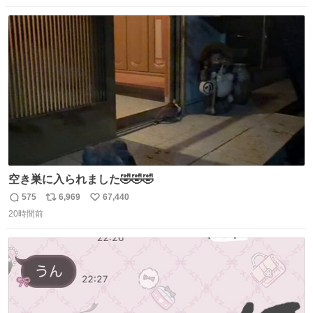
数
ス
ね
ト
数
数
空き巣に入られました🤣🤣🤣
575
6,969
67,440
返
リ
い
20時間前
信
ポ
い
数
ス
ね
ト
数
数