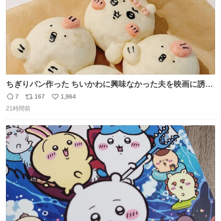
ちぎりパン作った ちいかわに興味なかった夫を映画に誘い
出すことに成功したからさァ、永遠のいのち食べさせてか
7
167
1,964
返
リ
い
ら観に行くねッ🎫
21時間前
信
ポ
い
数
ス
ね
ト
数
数