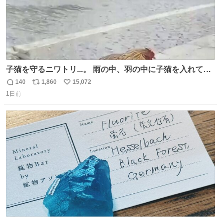
子猫を守るニワトリ...。 雨の中、羽の中に子猫を入れて守
る姿に感動した！！ 愛は種族を超える！
140
1,860
15,072
返
リ
い
1日前
信
ポ
い
数
ス
ね
ト
数
数