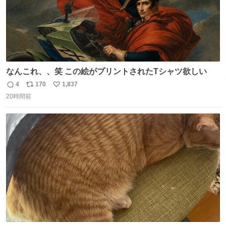
なんこれ、、笑 この絵がプリントされたTシャツ欲しい
4
170
1,837
返
リ
い
20時間前
信
ポ
い
数
ス
ね
ト
数
数