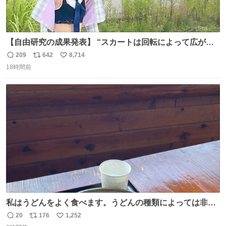
【自由研究の成果発表】 “スカートは回転によって広がる
が、岡澤恋によって270°までなら広がらずに回転が可能な
209
642
8,714
返
リ
い
ことが証明された！”
18時間前
信
ポ
い
数
ス
ね
ト
数
数
私はうどんをよく食べます。うどんの種類によっては非常
食にもなります。生うどんは消費期限が短く、冷凍うどん
20
176
1,252
返
リ
い