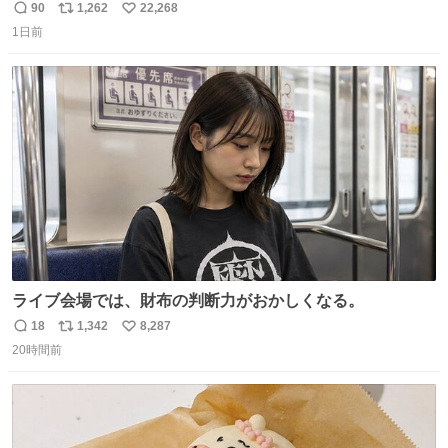
90
1,262
22,268
返
リ
い
1日前
信
ポ
い
数
ス
ね
ト
数
数
ライブ会場では、財布の判断力がおかしくなる。
18
1,342
8,287
返
リ
い
20時間前
信
ポ
い
数
ス
ね
ト
数
数