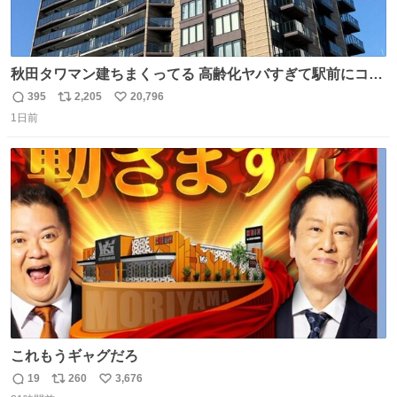
秋田タワマン建ちまくってる 高齢化ヤバすぎて駅前にコン
パクトシティつくって高齢者を住ませる考えらしい 病院も
395
2,205
20,796
返
リ
い
全部駅前にある
1日前
信
ポ
い
数
ス
ね
ト
数
数
これもうギャグだろ
19
260
3,676
返
リ
い