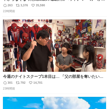
は、完全に見放されたんですが、 見事に85歳の父が治しま
263
3,376
35,590
返
リ
い
した。 うちの父は、トヨタカローラのボディをオート生産
22時間前
信
ポ
い
する、工業ロボットの製作者なんですが、 父が電動ベット
数
ス
ね
の配線をハンダで修理している横で、
ト
数
数
今週のナイトスクープ1本目は… 「父の部屋を奪いたい姉
妹」
301
792
14,701
返
リ
い
23時間前
信
ポ
い
数
ス
ね
ト
数
数