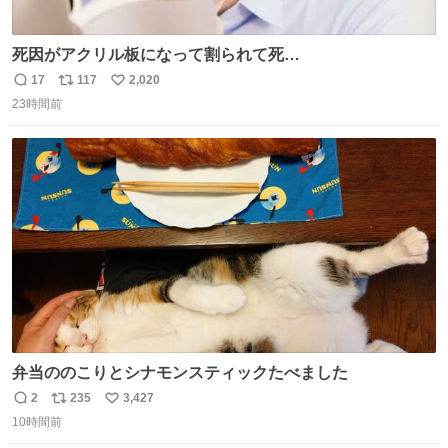
死因がアクリル板になって割られて死
亡……………！？！？
17
117
2,020
返
リ
い
23時間前
信
ポ
い
数
ス
ね
ト
数
数
弁当ののこりとシナモンスティックたべました
2
235
3,427
返
リ
い
10時間前
信
ポ
い