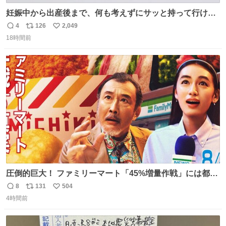
妊娠中から出産後まで、何も考えずにサッと持って行ける
ようなショルダーバッグが欲しいな〜と思っていたのだけ
4
126
2,049
返
リ
い
ど snidelでめちゃくちゃピッタリなものを見つけたので買
18時間前
信
ポ
い
った！✨ スマホと小物とペットボトルが入るの最高すぎる
数
ス
ね
🥹 しかもスマホ入れ独立してるしファスナーない！地味に
ト
数
数
嬉しいやつ！！！
圧倒的巨大！ ファミリーマート「45%増量作戦」には都市
伝説が隠されている、のかもしれない。 web-
8
131
504
返
リ
い
mu.jp/news/79509/
4時間前
信
ポ
い
数
ス
ね
ト
数