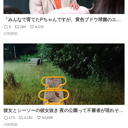
「みんなで育てたPちゃんですが、黄色ブドウ球菌のエン
テロトキシン（耐熱性毒素）が検出されたので、議論する
4
194
4,131
返
リ
い
までもなく処分が決まりました」
22時間前
信
ポ
い
数
ス
ね
ト
数
数
彼女とシーソーの彼女抜き 夜の公園って不審者が現れそう
で怖いんだよな
173
2,191
52,609
返
リ
い
18時間前
信
ポ
い