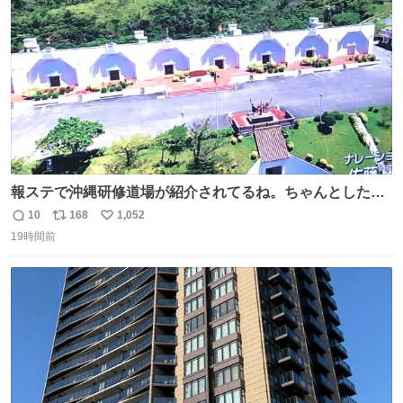
数
報ステで沖縄研修道場が紹介されてるね。ちゃんとした名
前出してないけど。#報道ステーション
10
168
1,052
返
リ
い
19時間前
信
ポ
い
数
ス
ね
ト
数
数