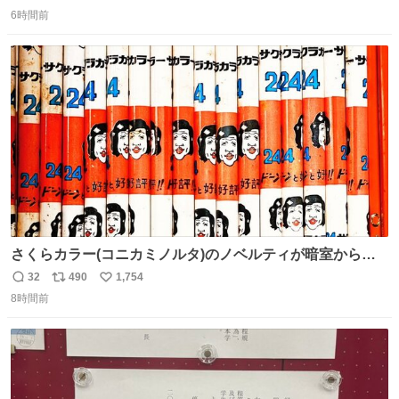
返
リ
い
ックス 🟦今治タオルハンカチ 「いいね」「保存」してファ
6時間前
信
ポ
い
ミマへGO👀
数
ス
ね
ト
数
数
さくらカラー(コニカミノルタ)のノベルティが暗室から山
のように出てきた。 1970年代のものかなあ。 欽ちゃん鉛
32
490
1,754
返
リ
い
筆。どうすんの、これ。
8時間前
信
ポ
い
数
ス
ね
ト
数
数