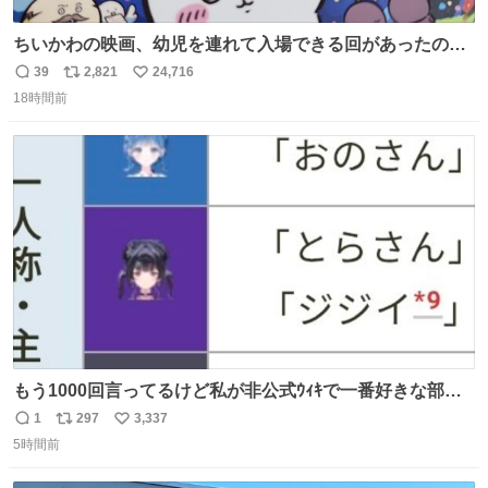
ちいかわの映画、幼児を連れて入場できる回があったので
子どもを連れて観てきたんですけど、セイレーンの登場シ
39
2,821
24,716
返
リ
い
ーンで場内のベビーが一斉に泣き出してたのがとてもよい
18時間前
信
ポ
い
映画体験でした。
数
ス
ね
ト
数
数
もう1000回言ってるけど私が非公式ｳｨｷで一番好きな部
分、これ
1
297
3,337
返
リ
い
5時間前
信
ポ
い
数
ス
ね