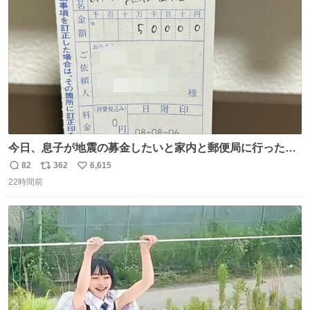
数
今日、息子が地震の募金したいと家内と郵便局に行ったみ
たいです。おもちゃとか買う選択肢もあったと思うけど、
82
362
6,615
返
リ
い
自分で貯めてた2万円を役に立てて欲しい、みんなも元気
22時間前
信
ポ
い
になって欲しいと。家内も一緒に募金したので、自分も何
数
ス
ね
かできたらなぁと思いました。
ト
数
数