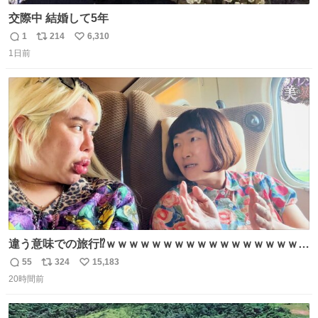
交際中 結婚して5年
1
214
6,310
返
リ
い
1日前
信
ポ
い
数
ス
ね
ト
数
数
違う意味での旅行⁉️ｗｗｗｗｗｗｗｗｗｗｗｗｗｗｗｗｗｗ
ｗ
55
324
15,183
返
リ
い
20時間前
信
ポ
い
数
ス
ね
ト
数