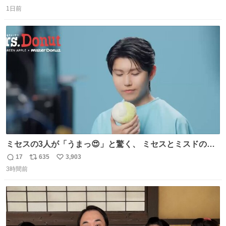
返
リ
い
由によって大幅遅延や欠航が発生した場合、乗客が負担し
1日前
信
ポ
い
た宿泊費や交通費を、領収書の事後申請に基づき、国内線
数
ス
ね
は1人あたり上限1万円、国際線は上限2万円まで支払う。
ト
数
数
ミセスの3人が「うまっ😍」と驚く、 ミセスとミスドのコ
ラボドーナツ🍏🍩 その味わいとは....！？ 『Mrs.
17
635
3,903
返
リ
い
Donut（ミセスドーナツ）』 8月7日（金）店頭販売開始🎉
3時間前
信
ポ
い
数
ス
ね
ト
数
数