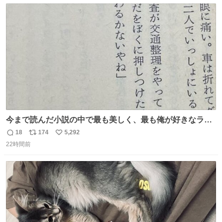
数
ス
ね
ト
数
数
今まで読んだ小説の中で最も美しく、最も俺が好きなラス
トシーン
18
174
5,292
返
リ
い
22時間前
信
ポ
い
数
ス
ね
ト
数
数