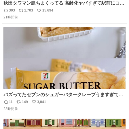
秋田タワマン建ちまくってる 高齢化ヤバすぎて駅前にコン
パクトシティつくって高齢者を住ませる考えらしい 病院も
303
1,703
15,694
返
リ
い
全部駅前にある
21時間前
信
ポ
い
数
ス
ね
ト
数
数
バズってたセブンのシュガーバタークレープうますぎて
7NOWで買い溜め🛒💭
11
149
3,841
返
リ
い
23時間前
信
ポ
い
数
ス
ね
ト
数
数