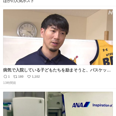
ほかの人気ポスト
病気で入院している子どもたちを励まそうと、バスケット
ボール・宇都宮ブレックスに所属する比江島慎選手が下野
1
180
1,102
返
リ
い
市の病院を訪問して交流しました。
13時間前
信
ポ
い
news.web.nhk/newsweb/na/nb-…
数
ス
ね
ト
数
数