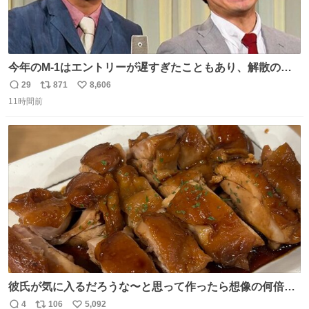
今年のM-1はエントリーが遅すぎたこともあり、解散の可
能性を作り出してからのスタート！！ 遅くなって申し訳な
29
871
8,606
返
リ
い
い🙏 エントリーナンバーは「GO!無策!」でかなり覚えやす
11時間前
信
ポ
い
い！応援をお願いすることになりそう！！
数
ス
ね
ト
数
数
彼氏が気に入るだろうな〜と思って作ったら想像の何倍も
美味しい美味しい言ってくれて嬉しい
4
106
5,092