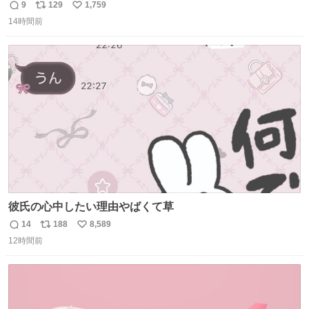
9
129
1,759
返
リ
い
14時間前
信
ポ
い
数
ス
ね
ト
数
数
彼氏の心中したい理由やばくて草
14
188
8,589
返
リ
い
12時間前
信
ポ
い
数
ス
ね
ト
数
数