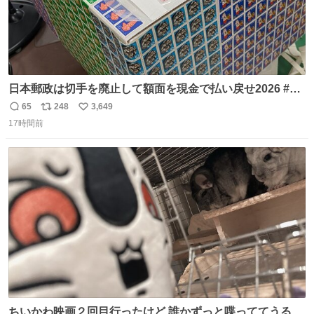
日本郵政は切手を廃止して額面を現金で払い戻せ2026 #日
本郵政 @JapanPostHD_PR
65
248
3,649
返
リ
い
17時間前
信
ポ
い
数
ス
ね
ト
数
数
ちいかわ映画２回目行ったけど 誰かずっと喋っててうるさ