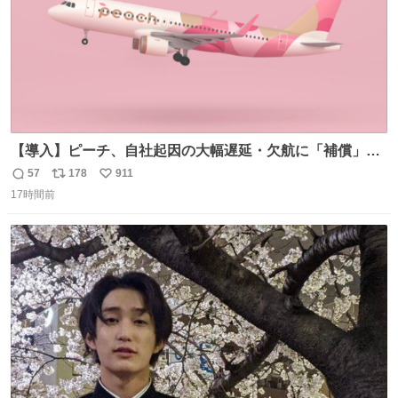
【導入】ピーチ、自社起因の大幅遅延・欠航に「補償」開
始へ news.livedoor.com/article/detail… 同社に起因する理
57
178
911
返
リ
い
由によって大幅遅延や欠航が発生した場合、乗客が負担し
17時間前
信
ポ
い
た宿泊費や交通費を、領収書の事後申請に基づき、国内線
数
ス
ね
は1人あたり上限1万円、国際線は上限2万円まで支払う。
ト
数
数