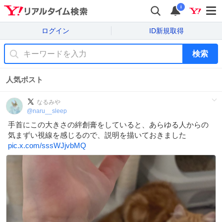
i
ログイン
ID新規取得
検索
人気ポスト
なるみや
@
naru__sleep
手首にこの大きさの絆創膏をしていると、あらゆる人からの
気まずい視線を感じるので、説明を描いておきました
pic.x.com/sssWJjvbMQ