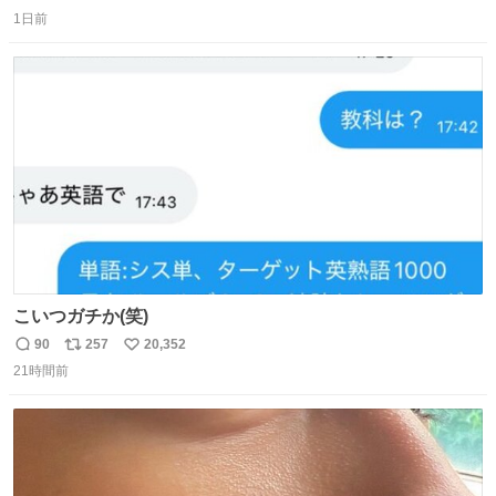
返
リ
い
1日前
信
ポ
い
数
ス
ね
ト
数
数
こいつガチか(笑)
90
257
20,352
返
リ
い
21時間前
信
ポ
い
数
ス
ね
ト
数
数