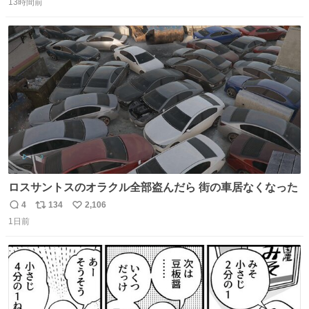
優秀な母親ではないかもしれません。でも、だからこそ、
13時間前
信
ポ
い
私はそういう母親が大好きです。今も昔もすごくリラック
数
ス
ね
スします。「優秀」と「良い」は別なんですよね。 1/2
ト
数
数
ロスサントスのオラクル全部盗んだら 街の車居なくなった
4
134
2,106
返
リ
い
1日前
信
ポ
い
数
ス
ね
ト
数
数