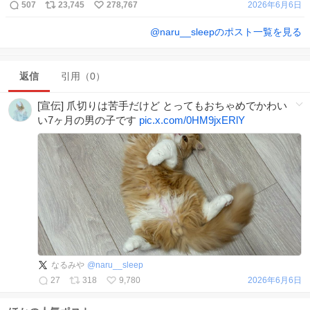
507
23,745
278,767
2026年6月6日
@
naru__sleep
のポスト一覧を見る
返信
引用（0）
[宣伝] 爪切りは苦手だけど とってもおちゃめでかわい
い7ヶ月の男の子です
pic.x.com/0HM9jxERlY
なるみや
@
naru__sleep
27
318
9,780
2026年6月6日