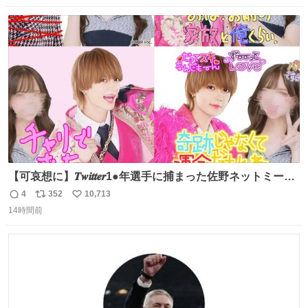
数
ス
ね
ト
数
数
【可哀想に】𝑻𝒘𝒊𝒕𝒕𝒆𝒓1●年選手に捕まった佐野ネットミーム
勇斗さんのコラボプリ
4
352
10,713
返
リ
い
14時間前
信
ポ
い
数
ス
ね
ト
数
数