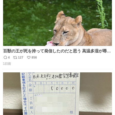
百獣の王が死を持って発信したのだと思う 高温多湿が尋常
でない日本の夏 どうか早急に飼育の環境を見直して 動物の
4
127
856
返
リ
い
命を護ってください…と 治療中のライオンが助かりますよ
1日前
信
ポ
い
うに すべての動物の命が護られますように 2026.7.3📷多摩
数
ス
ね
動物公園にて 残念ながら個体の識別は出来ません
ト
数
数