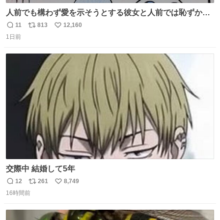
人前でも構わず愛を示そうとする彼女と人前では恥ずかし
いけど彼女を死ぬほど愛している彼氏 同士いませんか✋️
11
813
12,160
返
リ
い
1日前
信
ポ
い
数
ス
ね
ト
数
数
交際中 結婚して5年
12
261
8,749
返
リ
い
16時間前
信
ポ
い
数
ス
ね
ト
数