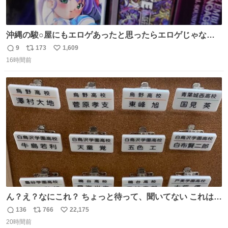
沖縄の駿○屋にもエロゲあったと思ったらエロゲじゃなか
った
9
173
1,609
返
リ
い
16時間前
信
ポ
い
数
ス
ね
ト
数
数
ん？え？なにこれ？ ちょっと待って、聞いてない これは販
売されているのもですか？
136
766
22,175
返
リ
い
20時間前
信
ポ
い