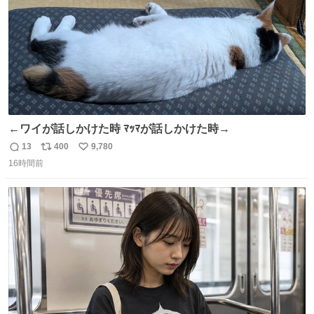
←ワイが話しかけた時 ﾏｯﾏが話しかけた時→
13
400
9,780
返
リ
い
16時間前
信
ポ
い
数
ス
ね
ト
数
数