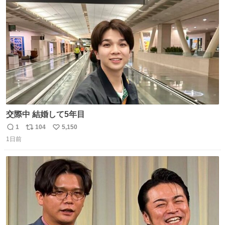
ト
数
数
交際中 結婚して5年目
1
104
5,150
返
リ
い
1日前
信
ポ
い
数
ス
ね
ト
数
数