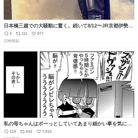
日本橋三越での大騒動に驚く。続いて8/12〜JR京都伊勢丹
でPOP UP STOREがオープンするとのこと…皆さんお怪
3
111
977
返
リ
い
我なくお買い物を🙏 写真は2026/5/21 ロードショーの前日
22時間前
信
ポ
い
。だーれも写真撮ってなかったんだけどなぁ😵‍💫
数
ス
ね
ト
数
数
私の母ちゃんはボーっとしていてあまり細かい事を気にし
ません。優秀な人の多い現代の価値観から見ると、あまり
124
642
7,915
返
リ
い