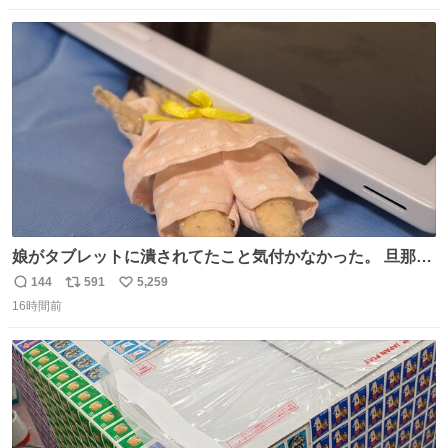
数
ス
ね
ト
数
数
娘がタブレットに潰されてたこと気付かなかった。 旦那だ
けは娘の波長を感じ取れるから声出せずともSOSが伝わっ
144
591
5,259
返
リ
い
たらしい。 急いで旦那が救出して、泣きじゃくる娘に自分
16時間前
信
ポ
い
も謝って抱きしめようとしたら、ビンタされてしまった。
数
ス
ね
3回ほど。 小さい手だけど、地味に痛い。 その後、娘は旦
ト
数
数
那に泣きついてた。