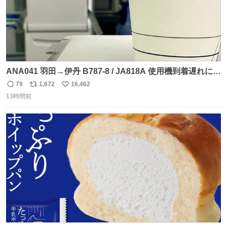
ANA041 羽田→伊丹 B787-8 / JA818A 使用機到着遅れにつ
き 「安全に支障ない範囲で1分1秒でも遅延回復に努めてお
79
1,672
16,462
返
リ
い
ります」と機長の気合い十分！ が、フライトは順調に進み
13時間前
信
ポ
い
すぎ… 「飛ばしすぎたせいか現在奈良県上空での待機を命
数
ス
ね
じられております」 でコンソメスープ吹き出しそうになり
ト
数
数
ましたw