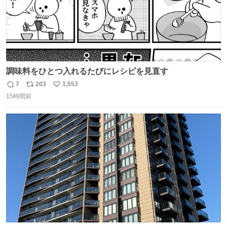
調味料をひとつ入れるたびにレシピを見直す
7
203
1,553
返
リ
い
15時間前
信
ポ
い
数
ス
ね
ト
数
数