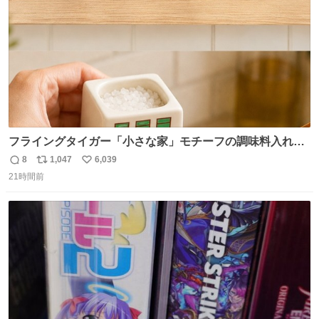
フライングタイガー「小さな家」モチーフの調味料入れ、
並べれば“デンマークの街並み”に ピンク・グリーン・テラ
8
1,047
6,039
返
リ
い
コッタの全9種 - fashion-press.net/news/149552
21時間前
信
ポ
い
数
ス
ね
ト
数
数