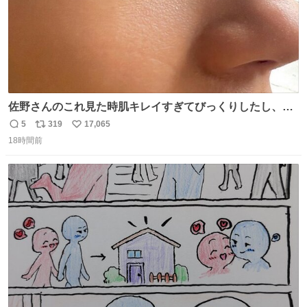
佐野さんのこれ見た時肌キレイすぎてびっくりしたし、や
はりアイドルって体型･肌管理すごすぎる
5
319
17,065
返
リ
い
18時間前
信
ポ
い
数
ス
ね
ト
数
数