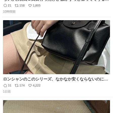
かった 許せねえ
21
158
1,805
返
リ
い
10時間前
信
ポ
い
数
ス
ね
ト
数
数
ロンシャンのこのシリーズ、なかなか安くならないのにセ
ール価格になってる🖤✨レザーなのが反則級にかわいい。
31
174
4,222
返
リ
い
持ってるだけでコーデが格上げされる。
1日前
信
ポ
い
数
ス
ね
ト
数
数