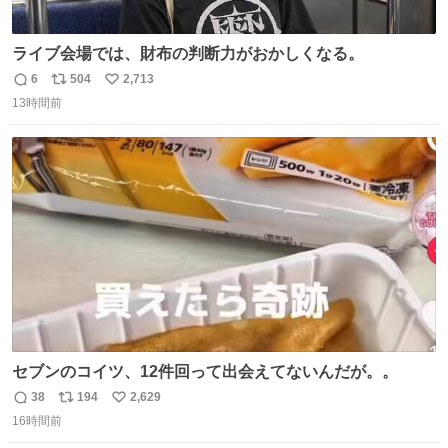
ライブ会場では、財布の判断力がおかしくなる。
6
504
2,713
返
リ
い
13時間前
信
ポ
い
数
ス
ね
ト
数
数
セブンのコイツ、12件回って出会えてないんだが。。
38
194
2,629
返
リ
い
16時間前
信
ポ
い