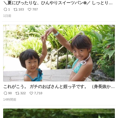
＼夏にぴったりな、ひんやりスイーツパン❄️／ しっとり生
地に牛乳入りホイップをたっぷり注入した「たっぷり牛乳
1
103
707
返
リ
い
ホイップパン」✨ ひんやりとした口あたりで、暑い夏でも
1日前
信
ポ
い
ペロリと食べられる美味しさです☺️ お店のチルドコーナー
数
ス
ね
で探してくださいね！
ト
数
数
これがこう。 ガチのおばさんと姪っ子です。 （身長抜かさ
れててしぬ笑） #ヤツルギ12 #家族でヒロイン
90
322
7,710
返
リ
い
14時間前
信
ポ
い
数
ス
ね
ト
数
数