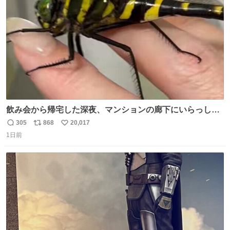
数
飲み会から帰宅した深夜、マンションの廊下にいらっしゃ
ったオニヤンマ様 まさかこんな都会でお会いできるなんて
305
868
20,017
返
リ
い
思っておらず大興奮しております かっこよすぎる 指を差し
1日前
信
ポ
い
伸べると乗ってきてくれたのでひとまず一緒に帰宅しまし
数
ス
ね
たが、飛ばないということは弱っていらっしゃるのでしょ
ト
数
数
うか…素敵すぎる