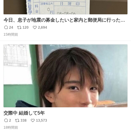
今日、息子が地震の募金したいと家内と郵便局に行ったみ
たいです。おもちゃとか買う選択肢もあったと思うけど、
24
120
2,694
返
リ
い
自分で貯めてた2万円を役に立てて欲しい、みんなも元気
15時間前
信
ポ
い
になって欲しいと。家内も一緒に募金したので、自分も何
数
ス
ね
かできたらなぁと思いました。
ト
数
数
交際中 結婚して5年
2
338
13,573
返
リ
い
18時間前
信
ポ
い