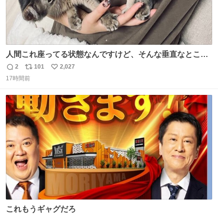
人間これ座ってる状態なんですけど、そんな垂直なところ
でいきなり天地無用のごろんをかますのは、それは、あま
2
101
2,027
返
リ
い
りに人間を信用しすぎではないか、、、？？？
17時間前
信
ポ
い
数
ス
ね
ト
数
数
これもうギャグだろ