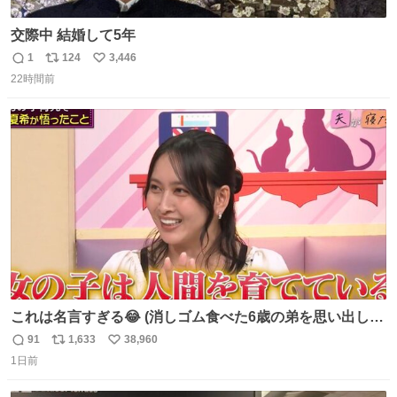
交際中 結婚して5年
1
124
3,446
返
リ
い
22時間前
信
ポ
い
数
ス
ね
ト
数
数
これは名言すぎる😂 (消しゴム食べた6歳の弟を思い出しな
がら)
91
1,633
38,960
返
リ
い
1日前
信
ポ
い
数
ス
ね