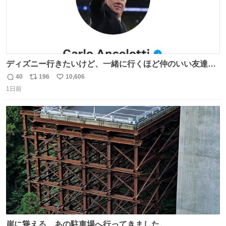
ディズニー行きたいけど、一緒に行くほど仲のいい友達が
居ない… ほんでこれ
40
196
10,606
返
リ
い
1日前
信
ポ
い
数
ス
ね
ト
数
数
崖に聳える、あの駐車場へ行ってきました。