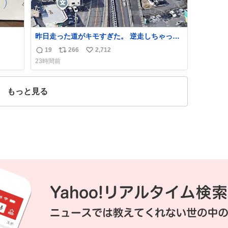
昨日走った道がキモすぎた。 逆走しちゃった
かと思ったよ
19
266
2,712
返
リ
い
23時間前
信
ポ
い
数
ス
ね
ト
数
もっと見る
数