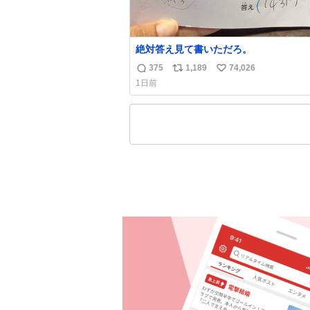
絶対答え見て書いただろ。
375
1,189
74,026
返
リ
い
1日前
信
ポ
い
数
ス
ね
ト
数
数