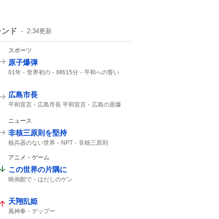
レンド
2:34
更新
スポーツ
原子爆弾
81年
世界初の
8時15分
平和への誓い
午前8時15分
8月6日 広島
広島市長
平和宣言
広島市長 平和宣言
広島の原爆
第二次大戦
広島県知事
日本国憲法
口を揃えて
2000年
NHK
ニュース
非核三原則を堅持
核兵器のない世界
NPT
非核三原則
アニメ・ゲーム
この世界の片隅に
映画館で
はだしのゲン
天翔乱姫
風神拳
デップー