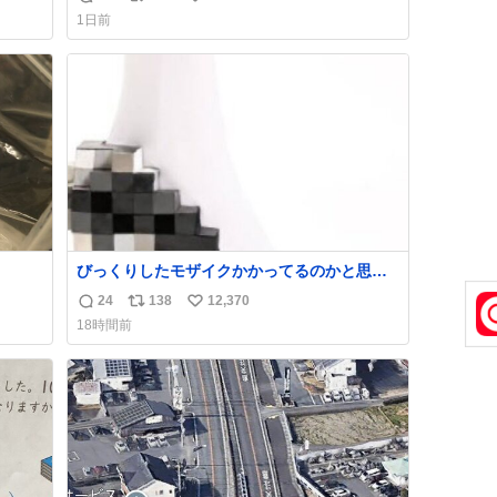
返
リ
い
け呼んで下さい😰 保険にロードサービス付い
1日前
てて金銭負担も無いんですから これで走る
信
ポ
い
と、壊さなくていい所まで壊しちゃいますか
数
ス
ね
ら 実際、外装ダメージ、ABSセンサ断線、ブ
ト
数
レーキホースも傷入っちゃってます…
数
びっくりしたモザイクかかってるのかと思っ
た
24
138
12,370
返
リ
い
18時間前
信
ポ
い
数
ス
ね
ト
数
数