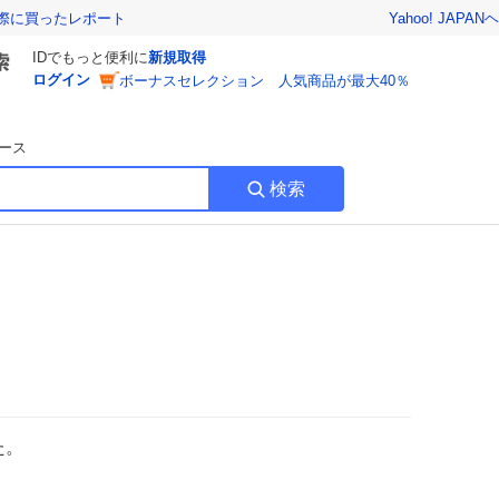
Yahoo! JAPAN
ヘ
実際に買ったレポート
IDでもっと便利に
新規取得
ログイン
ボーナスセレクション 人気商品が最大40％
ース
検索
た。