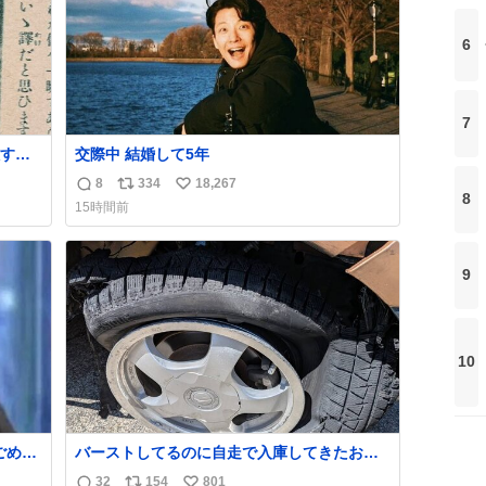
6
7
すぎ
交際中 結婚して5年
8
334
18,267
返
リ
い
いう
8
15時間前
気た
信
ポ
い
勇敢す
数
ス
ね
人倶
ト
数
9
数
10
バーストしてるのに自走で入庫してきたお客
さん バーストしたならその場で動かないで助
32
154
801