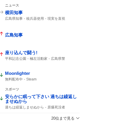
ニュース
横田知事
広島県知事
核兵器使用
現実を直視
広島知事
座り込んで闘う!
平和記念公園
極左活動家
広島県警
座り込んで
広島市中区
入場規制
Moonlighter
無料配布中
Steam
スポーツ
安らかに眠って下さい 過ちは繰返し
ませぬから
過ちは繰返しませぬから
原爆死没者
20位まで見る