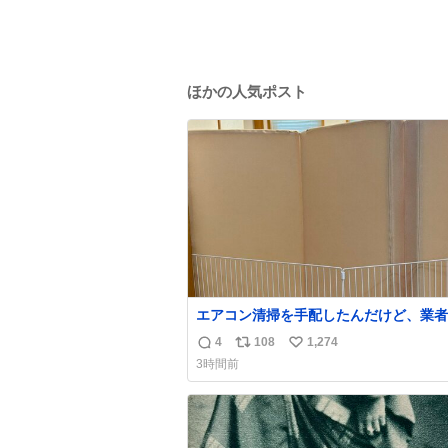
ほかの人気ポスト
エアコン清掃を手配したんだけど、業者
にめっちゃ吠えるから隔離した。これで
4
108
1,274
返
リ
い
安心だ。
3時間前
信
ポ
い
数
ス
ね
ト
数
数