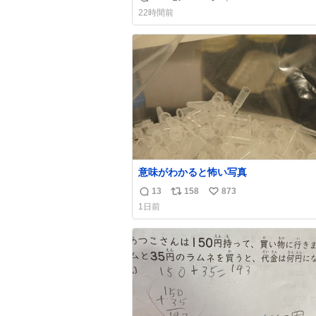
返
リ
い
22時間前
信
ポ
い
数
ス
ね
ト
数
数
意味がわかると怖い写真
13
158
873
返
リ
い
1日前
信
ポ
い
数
ス
ね
ト
数
数