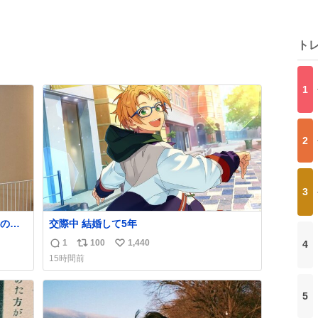
ト
1
2
3
の方
交際中 結婚して5年
もう
1
100
1,440
4
返
リ
い
15時間前
信
ポ
い
数
ス
ね
ト
数
5
数