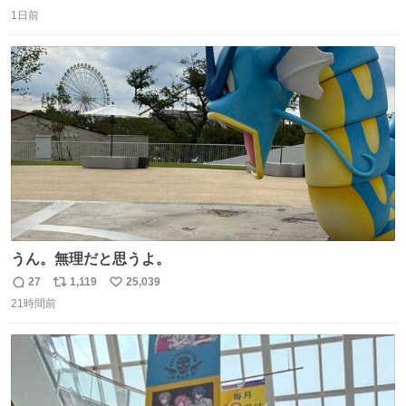
返
リ
い
😭 海渡ってくる時に潰れたっぽい 「一旦戻して新しいの
1日前
信
ポ
い
送ってもらいます」みたいに言ってたから 在庫ないし💦 っ
数
ス
ね
て事で中身無事だったから連れて帰って来た😅 壊れる物な
ト
数
数
くて良かった
うん。無理だと思うよ。
27
1,119
25,039
返
リ
い
21時間前
信
ポ
い
数
ス
ね
ト
数
数