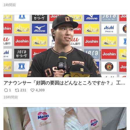
返
リ
い
1時間前
信
ポ
い
数
ス
ね
ト
数
数
アナウンサー「好調の要因はどんなところですか？」 工藤
「え〜、、、要因、、、」 阪神ファン「ﾌｧﾝﾉｵｶｹﾞｰ!」 工藤
1
231
4,309
返
リ
い
「ファンのおかげですっ！😎」 阪神ファンやっぱりオモロ
16時間前
信
ポ
い
すぎ笑
数
ス
ね
ト
数
数