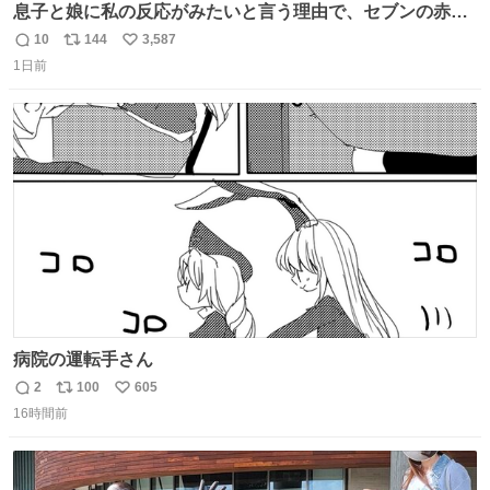
息子と娘に私の反応がみたいと言う理由で、セブンの赤魚
の煮付けを食べさせられ、ちいかわの映画に連れてこられ
10
144
3,587
返
リ
い
ました 一体どういうことなんやで…
1日前
信
ポ
い
数
ス
ね
ト
数
数
病院の運転手さん
2
100
605
返
リ
い
16時間前
信
ポ
い
数
ス
ね
ト
数
数