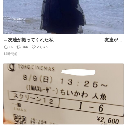
←友達が撮ってくれた私 友達が描
いてくれた私→
16
344
23,375
返
リ
い
14時間前
信
ポ
い
数
ス
ね
ト
数
数