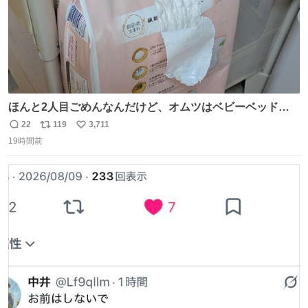
ほんと2人目ごめんなんだけど、オムツはベビーベッドにS
字フックで吊るしてる😂
22
119
3,711
返
リ
い
19時間前
信
ポ
い
数
ス
ね
ト
数
数