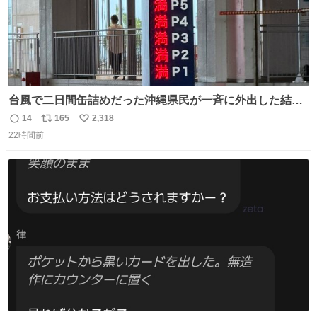
台風で二日間缶詰めだった沖縄県民が一斉に外出した結
果、パルコの駐車場フル満車🤣
14
165
2,318
返
リ
い
22時間前
信
ポ
い
数
ス
ね
ト
数
数