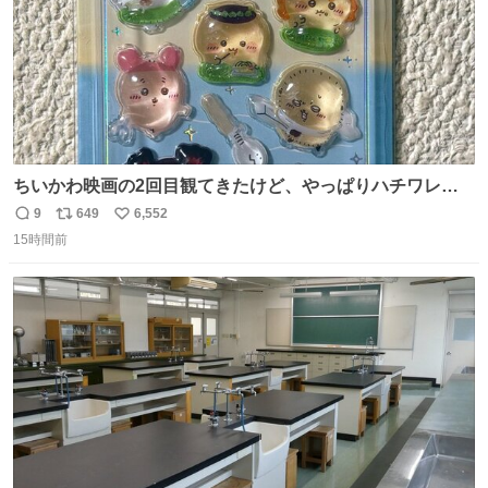
ちいかわ映画の2回目観てきたけど、やっぱりハチワレの
「ハモりすごいよッ…」に対するちいかわの「エ゛ッ!?(い
9
649
6,552
返
リ
い
まそんな場合じゃねぇだろお前よぉ)」が面白すぎる。
15時間前
信
ポ
い
数
ス
ね
ト
数
数