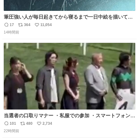
筆圧強い人が毎日起きてから寝るまで一日中絵を描いてる
とこうなる。 異常事態です。
17
364
11,054
返
リ
い
14時間前
信
ポ
い
数
ス
ね
ト
数
数
当選者の口取りマナー ・私服での参加 ・スマートフォンで
の撮影 ・調教師へ自分から握手を求める行為 ・シャツをズ
101
480
2,734
返
リ
い
ボンにインしていない服装 ・ボディーバッグの着用 私も口
22時間前
信
ポ
い
ドリに参加したいので、出禁になる前に繰り返し案内して