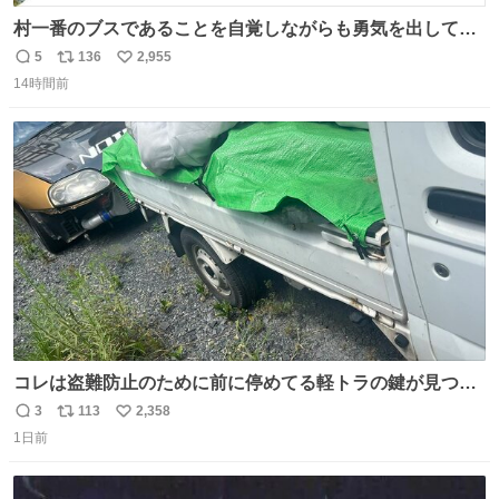
村一番のブスであることを自覚しながらも勇気を出して村
長の息子に恋文を書いたら翌日村の共用井戸に捨てられて
5
136
2,955
返
リ
い
たときの顔になった
14時間前
信
ポ
い
数
ス
ね
ト
数
数
コレは盗難防止のために前に停めてる軽トラの鍵が見つか
らなくて 持ち主すら動かすことができない鉄壁のスープラ
3
113
2,358
返
リ
い
1日前
信
ポ
い
数
ス
ね
ト
数