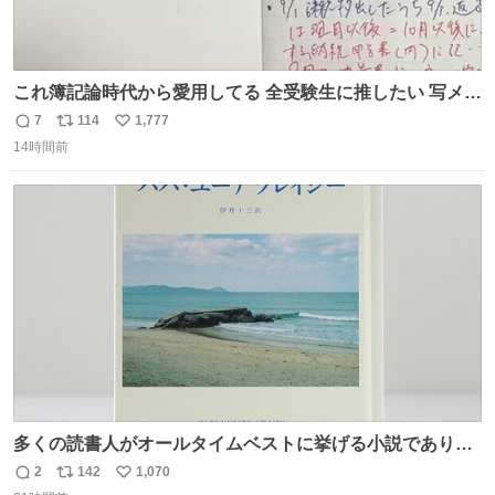
これ簿記論時代から愛用してる 全受験生に推したい 写メし
たとこ、ピーーてレシートよりひと回り大きいサイズくら
7
114
1,777
返
リ
い
いで、シールで出てくるからペターって貼って間違ったと
14時間前
信
ポ
い
こメモメモして持ち歩いてるの 便利だから使って 回し者で
数
ス
ね
もPRでもないよ
ト
数
数
多くの読書人がオールタイムベストに挙げる小説でありな
がら長いこと絶版になっていた本書、思い入れの深い小さ
2
142
1,070
返
リ
い