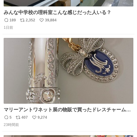
みんな中学校の理科室こんな感じだった人いる？
189
2,352
39,884
返
リ
い
1日前
信
ポ
い
数
ス
ね
ト
数
数
マリーアントワネット展の物販で買ったドレスチャームを
流行りのめじるしアクセサリーにして、リップにつけた
5
407
9,274
返
リ
い
り、同じく物販で購入したシュシュにつけたりしています
23時間前
信
ポ
い
💄💎
数
ス
ね