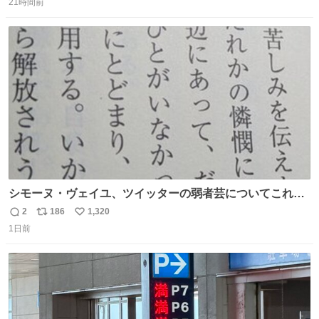
な版元さんからとても美しい装丁で復刊されました。い
21時間前
信
ポ
い
や〜素晴らしいですね。 パパ・ユーア クレイジー
数
ス
ね
rebelbooks.theshop.jp/items/153696070
ト
数
数
シモーヌ・ヴェイユ、ツイッターの弱者芸についてこれ以
上なく鋭く分析していて本当に凄い。俺辞めちゃうかもイ
2
186
1,320
返
リ
い
ンターネット。これ読み終わったら
1日前
信
ポ
い
数
ス
ね
ト
数
数