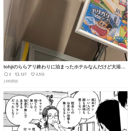
ト
数
数
tohjiのららアリ終わりに泊まったホテルなんだけど大浴場
にアイス置いてあって バニラがこれだった 粋な計らいあり
2
127
2,511
返
リ
い
がとう
14時間前
信
ポ
い
数
ス
ね
ト
数
数