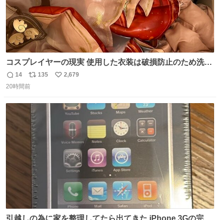
コスプレイヤーの現実 使用した衣装は破損防止のため洗濯
機に入れられないので、大体こんな感じで浸け置きした後
14
135
2,679
返
リ
い
に手洗い…
20時間前
信
ポ
い
数
ス
ね
ト
数
数
引越しの為に家を整理してたら出てきた iPhone 3Gの完全