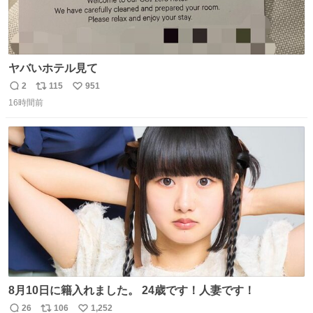
ヤバいホテル見て
2
115
951
返
リ
い
16時間前
信
ポ
い
数
ス
ね
ト
数
数
8月10日に籍入れました。 24歳です！人妻です！
26
106
1,252