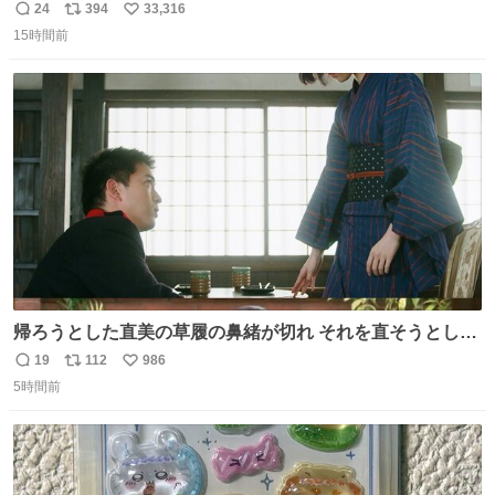
て不謹慎だけどウケる
24
394
33,316
返
リ
い
15時間前
信
ポ
い
数
ス
ね
ト
数
数
帰ろうとした直美の草履の鼻緒が切れ それを直そうとした
小川がさらに壊し…… 結果、直美をおんぶして送ることに
19
112
986
返
リ
い
なりました。 👇鼻緒はいつも恋のキューピッド？
5時間前
信
ポ
い
web.nhk/tv/an/kazekaor…［見逃し配信中］ #朝ドラ #風
数
ス
ね
薫る 上坂樹里 甲斐翔真
ト
数
数