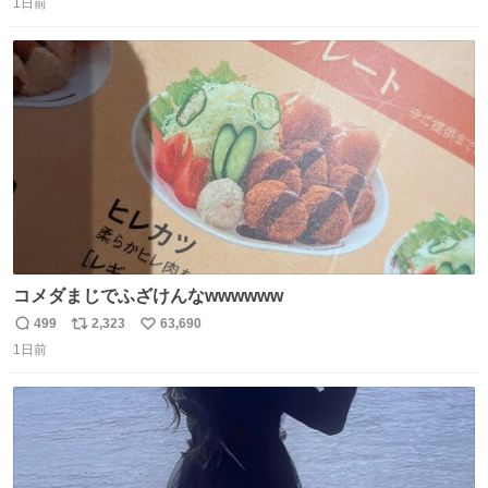
1日前
信
ポ
い
数
ス
ね
ト
数
数
コメダまじでふざけんなwwwwww
499
2,323
63,690
返
リ
い
1日前
信
ポ
い
数
ス
ね
ト
数
数