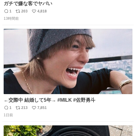
ガチで嫌な客でヤバい
1
203
4,818
返
リ
い
13時間前
信
ポ
い
数
ス
ね
ト
数
数
←交際中 結婚して5年→ #MILK #佐野勇斗
1
213
7,851
返
リ
い
1日前
信
ポ
い
数
ス
ね
ト
数