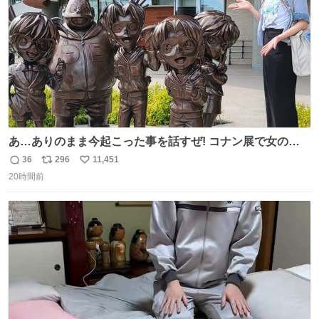
あ…ありのまま今起こった事を話すぜ! コナン展で女の子
に 「千速さんですか！？」 と声をかけられた。 あぁ鞄の
36
296
11,451
返
リ
い
装飾かなと思ったら 「背も高いし見た目もすごく千速さん
20時間前
信
ポ
い
だと思いました！」 それでは聞いてください。 ＿人人人人
数
ス
ね
人＿ ＞今日は私服＜ ￣Y^Y^Y^Y^Y^￣ #白樹鳥取大阪コ
ト
数
数
ナン旅行2026