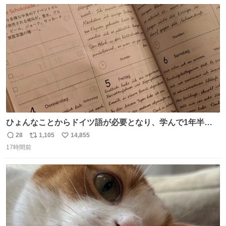
数
ス
ね
ほしい #DMMバヌーシ
ト
数
数
ひょんなことからドイツ語が必要となり、学んで1年半に
なる。 ちなみに最初の半年で『必携ドイツ文法総まとめ』
28
1,105
14,855
返
リ
い
と『重要単語4000』を数十周して丸暗記した。読み書きに
17時間前
信
ポ
い
困らなくなり、日記も8ヶ月続けて書ける量はこの通り。
数
ス
ね
Geminiの添削もエラーの指摘は激減し、上級の表現を教え
ト
数
数
てもらう今日この頃。