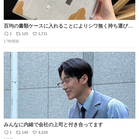
百均の書類ケースに入れることによりシワ無く持ち運びに
成功 いつも劇場のアイロンをお借りしていた ㅤ だいぶ前に
1
125
1,711
返
リ
い
楽屋で誰かが入れているのを見て「真似しよう」と思った
17時間前
信
ポ
い
のを長らく忘れていた 誰だっけ
数
ス
ね
ト
数
数
みんなに内緒で会社の上司と付き合ってます
1
140
4,328
返
リ
い