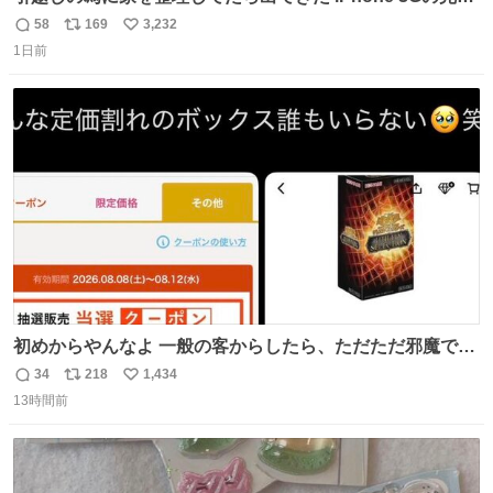
未開封品 かなり前に楽天だかで買った多分未使用のデモ機
58
169
3,232
返
リ
い
で-が出るのだと思うんだよね ヤフオクで売れてない190万
1日前
信
ポ
い
があったけど初代じゃあるまいし流石にそこまではねぇ 日
数
ス
ね
本初のモデルではあるけど´д` ; #Apple #iPhone3G
ト
数
数
初めからやんなよ 一般の客からしたら、ただただ邪魔でし
かないのよ
34
218
1,434
返
リ
い
13時間前
信
ポ
い
数
ス
ね
ト
数
数