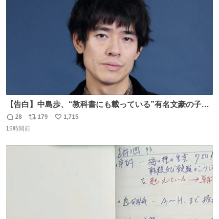
数
【告白】中島歩、“教科書にも載っている”有名文豪の子孫
だった「ばぁばのじぃじ」
28
179
1,715
返
リ
い
news.livedoor.com/article/detail… 中島は明治時代の文
19時間前
信
ポ
い
豪・国木田独歩の玄孫だという。国木田との関係は「ばあ
数
ス
ね
ちゃんのじいちゃん」だとし、“歩”という名前も独歩から
ト
数
数
取られているとのこと。