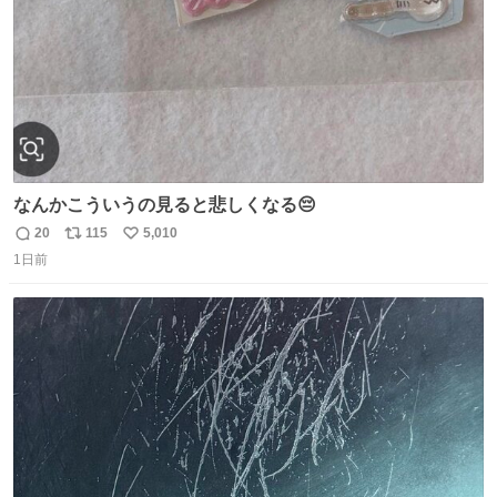
なんかこういうの見ると悲しくなる😔
20
115
5,010
返
リ
い
1日前
信
ポ
い
数
ス
ね
ト
数
数