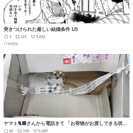
突きつけられた厳しい結婚条件 1/5
3
115
5,052
返
リ
い
17時間前
信
ポ
い
数
ス
ね
ト
数
数
ヤマト🐈‍⬛さんから電話きて 「お荷物がお渡しできる状況
でない程潰れてまして」って えっ😳 見に行くとこの状態
60
159
6,490