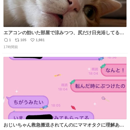
エアコンの効いた部屋で涼みつつ、尻だけ日光浴してる猫
もはや貴族じゃん！
1
105
1,981
返
リ
い
17時間前
信
ポ
い
数
ス
ね
ト
数
数
おじいちゃん救急搬送されてんのにママオタクに理解あっ