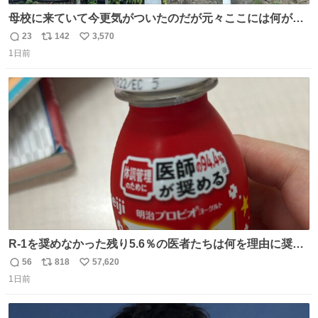
母校に来ていて今更気がついたのだが元々ここには何があ
ったのだろう…？_:(´ཀ`」 ∠):
23
142
3,570
返
リ
い
1日前
信
ポ
い
数
ス
ね
ト
数
数
R-1を奨めなかった残り5.6％の医者たちは何を理由に奨め
なかったのかガチで気になってきてやばい勉強どころじゃ
56
818
57,620
返
リ
い
ない
1日前
信
ポ
い
数
ス
ね
ト
数