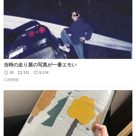
数
当時の走り屋の写真が一番エモい
28
511
8,134
返
リ
い
11時間前
信
ポ
い
数
ス
ね
ト
数
数