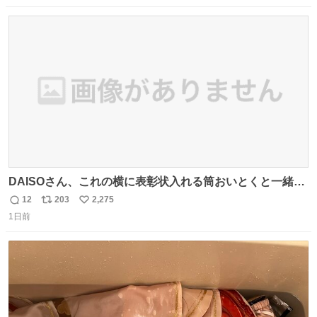
数
ス
ね
ト
数
数
DAISOさん、これの横に表彰状入れる筒おいとくと一緒に
売れますのでご検討下さい
12
203
2,275
返
リ
い
1日前
信
ポ
い
数
ス
ね
ト
数
数