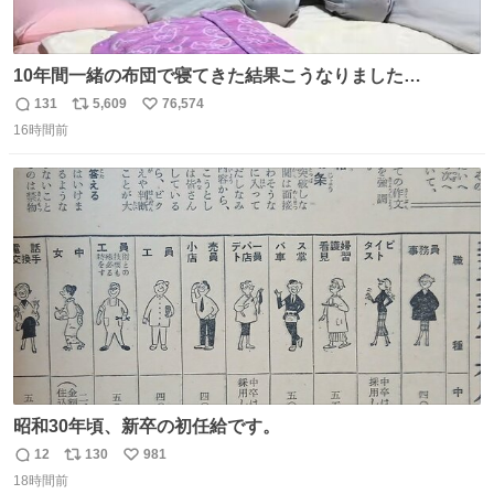
10年間一緒の布団で寝てきた結果こうなりました…
131
5,609
76,574
返
リ
い
16時間前
信
ポ
い
数
ス
ね
ト
数
数
昭和30年頃、新卒の初任給です。
12
130
981
返
リ
い
18時間前
信
ポ
い