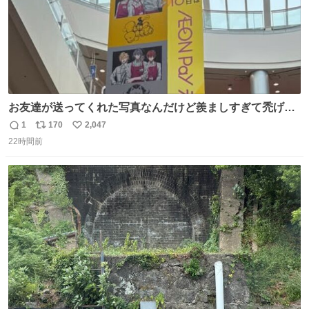
お友達が送ってくれた写真なんだけど羨ましすぎて禿げそ
う
1
170
2,047
返
リ
い
22時間前
信
ポ
い
数
ス
ね
ト
数
数