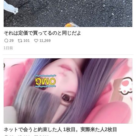
それは定価で買ってるのと同じだよ
29
101
11,269
返
リ
い
1日前
信
ポ
い
数
ス
ね
ト
数
数
ネットで会うと約束した人 1枚目。実際来た人2枚目