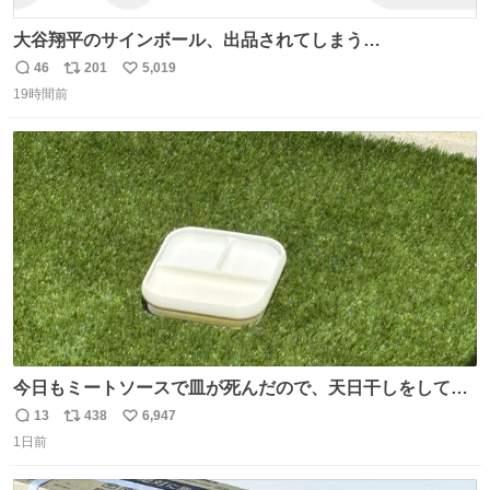
大谷翔平のサインボール、出品されてしまう…
46
201
5,019
返
リ
い
19時間前
信
ポ
い
数
ス
ね
ト
数
数
今日もミートソースで皿が死んだので、天日干しをしてい
ます🍝 ありがとう先人の知恵
13
438
6,947
返
リ
い
1日前
信
ポ
い
数
ス
ね