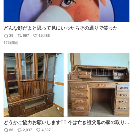
どんな顔だよと思って見にいったらその通りで笑った
29
697
15,488
返
リ
い
17時間前
信
ポ
い
数
ス
ね
ト
数
数
どうかご協力お願いします🙇‍♂️ 今は亡き祖父母の家の取り壊
しが決まり、どうしても処分して欲しくない食器棚と机の
66
2,037
4,307
返
リ
い