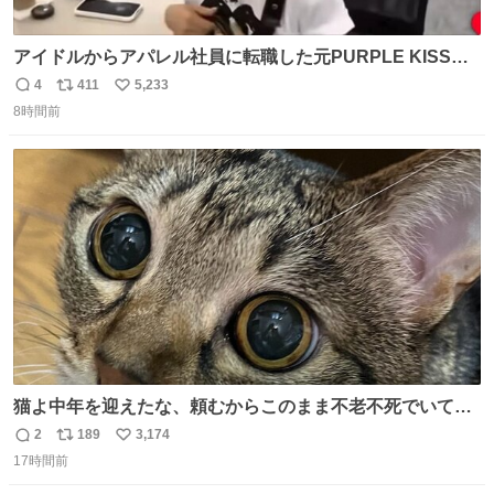
アイドルからアパレル社員に転職した元PURPLE KISSの
ドシちゃん、入社3日目にして自社の取り扱い商品を一生
4
411
5,233
返
リ
い
懸命PRしててほんまに…………
8時間前
信
ポ
い
数
ス
ね
ト
数
数
猫よ中年を迎えたな、頼むからこのまま不老不死でいてく
れ…と願ってから、いや人間の家族が死に絶えて猫だけこ
2
189
3,174
返
リ
い
の世に置いていくなんてひどいことはできない…と思って
17時間前
信
ポ
い
から、猫のこの可愛さと愛嬌なら未来永劫ほかの人間に可
数
ス
ね