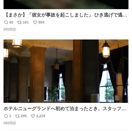
【まさか】「彼女が事故を起こしました」 ひき逃げで逃走
した男、AIの相談履歴で“ウソ発覚” 警察が男のスマホを押
40
161
964
返
リ
い
収して解析すると、出頭する前に事故の詳しい状況やどう
8時間前
信
ポ
い
対応すればいいかをAIに相談していたことがわかった。し
数
ス
ね
かし、AIの回答は「正直に警察に話すように」だった。
ト
数
数
ホテルニューグランドへ初めて泊まったとき、スタッフさ
まから朝のロビーはとても綺麗ですと教えていただいた。
1
295
2,229
返
リ
い
薄暗がりの重厚な造りへ、まずやわらかな光が差し込み、
8時間前
信
ポ
い
しだいに馴染んでいって、時間をかけていつもの美しさへ
数
ス
ね