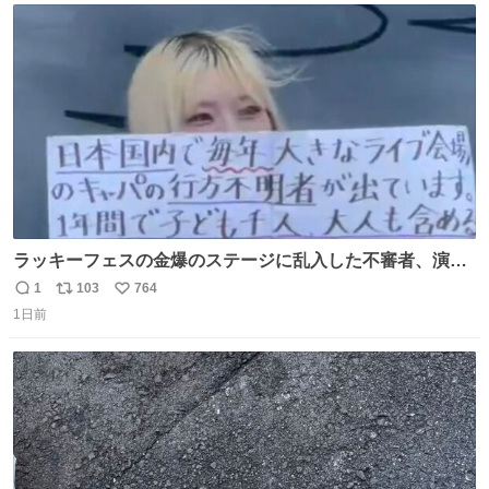
と移ろっていく。120分のドラマチック。
ト
数
数
ラッキーフェスの金爆のステージに乱入した不審者、演出
かと思ったら本物でめちゃくちゃ思想の強い紙掲げてて怖
1
103
764
返
リ
い
すぎる。
1日前
信
ポ
い
数
ス
ね
ト
数
数