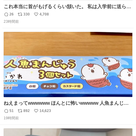
これ本当に首がもげるくらい頷いた。 私は入学前に送られ
てきた、大学のサークル紹介冊子を見た時点で終わりを感
26
330
4,708
返
リ
い
じたので、女子大でもないくせに偏差値の高い大学のイン
23時間前
信
ポ
い
カレサークルに突撃して所属するという奇行で事なきを得
数
ス
ね
た。 高偏差値に行けないならせめてそれくらいした方が予
ト
数
数
後がいいです。 https://t.co/9nMHIrETkw
ねえまってwwwwww ほんとに怖いwwwww 人魚まんじゅ
う買ってきたから私も永遠のいのちを…ぐへへ…と思いな
51
892
14,623
返
リ
い
がら1つ食べたら 奥歯欠けたんだけど！！！！？？？ しか
19時間前
信
ポ
い
もガッツリ😭 まんじゅうだよ？？？？？？ ガリッて言っ
数
ス
ね
たから何？と思って口から出したら自分の歯wwwwww セ
ト
数