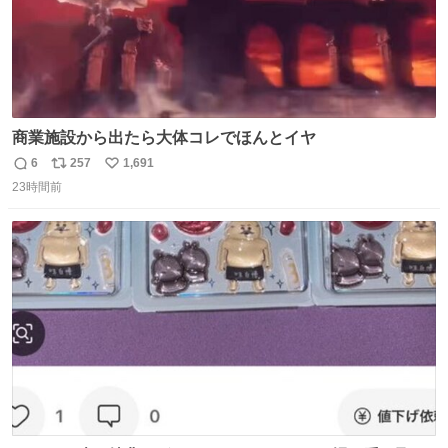
商業施設から出たら大体コレでほんとイヤ
6
257
1,691
返
リ
い
23時間前
信
ポ
い
数
ス
ね
ト
数
数