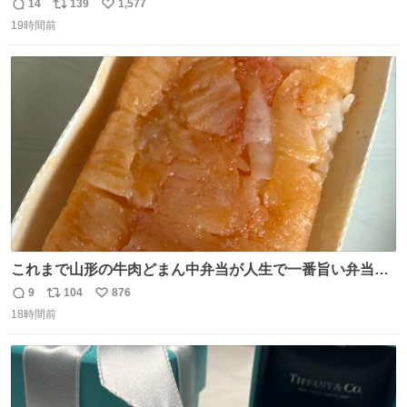
14
139
1,577
返
リ
い
19時間前
信
ポ
い
数
ス
ね
ト
数
数
これまで山形の牛肉どまん中弁当が人生で一番旨い弁当だ
ったのだが、それを遥かに超える弁当発見。 個人的に駅弁
9
104
876
返
リ
い
＆空弁ランキングぶっち切りで首位を独走しているお弁当
18時間前
信
ポ
い
です🥹 福岡空港＆博多駅で購入可🍱 博多駅界隈にステイさ
数
ス
ね
れてるクルーの方は駅での購入が断然オススメです👍 #え
ト
数
数
んがわ明太寿司