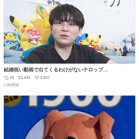
ト
数
数
結婚祝い動画で出てくるわけがないテロップ
youtu.be/4pJ7U22AYtw
10
432
5,837
返
リ
い
13時間前
信
ポ
い
数
ス
ね
ト
数
数