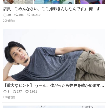
店員「ごめんなさい、ここ撮影きんしなんです」 俺「すみ
ません！すぐ消します」 店員「念のためフォルダから消し
39
498
15,219
返
リ
い
てるところ見せて頂けますか？」 俺「はい…」
20時間前
信
ポ
い
数
ス
ね
ト
数
数
【重大なヒント】 うーん、僕だったら井戸を確かめますけ
どね
8
177
5,961
返
リ
い
23時間前
信
ポ
い
数
ス
ね