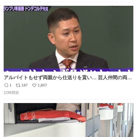
数
ス
ね
ト
数
数
アルバイトもせず両親から仕送りを貰い… 芸人仲間の両親
のスネまでかじる!? ドンデコルテ銀次⚡️ 無料見逃し配信は
1
187
1,807
返
リ
い
こちらから ▶︎abema.go.link/gBLVb ◤しくじり先生
22時間前
信
ポ
い
ABEMAにて毎週最新話無料配信中◢ @10000nabe
数
ス
ね
@akmllube0617
ト
数
数