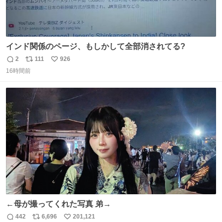
インド関係のページ、もしかして全部消されてる?
2
111
926
返
リ
い
16時間前
信
ポ
い
数
ス
ね
ト
数
数
←母が撮ってくれた写真 弟→
442
6,696
201,121
返
リ
い