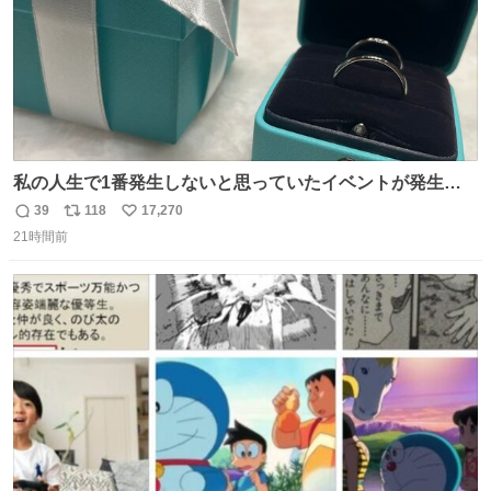
私の人生で1番発生しないと思っていたイベントが発生し
ました
39
118
17,270
返
リ
い
21時間前
信
ポ
い
数
ス
ね
ト
数
数