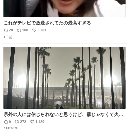
これがテレビで放送されてたの最高すぎる
20
100
3,201
返
リ
い
1日前
信
ポ
い
数
ス
ね
ト
数
数
県外の人には信じられないと思うけど、霧じゃなくて火山
灰です🌋 #桜島
9
272
1,120
返
リ
い
21時間前