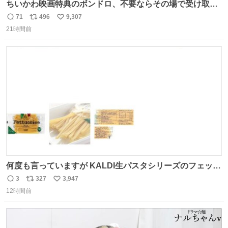
ちいかわ映画特典のボンドロ、不要ならその場で受け取り
辞退すれば良いのに白々しい
71
496
9,307
返
リ
い
21時間前
信
ポ
い
数
ス
ね
ト
数
数
何度も言っていますが KALDI生パスタシリーズのフェット
チーネは 真剣(ガチ)で美味いぞ
3
327
3,947
返
リ
い
12時間前
信
ポ
い
数
ス
ね
ト
数
数