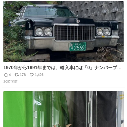
愛がられて困ることもなかろうなと思ったのでやっぱり猫
ト
数
数
よ不老不死でいてくれ
1970年から1991年までは、輸入車には「0」ナンバープレ
ートが使用されていました。 その後、この制度は廃止さ
4
178
1,406
返
リ
い
れ、すべての「0」ナンバープレートは抹消・無効化され
20時間前
信
ポ
い
ました。 ところが最近、その「0」ナンバープレートを装
数
ス
ね
着した車両が発見されました。 今でも残っていること自体
ト
数
数
が奇跡です……。