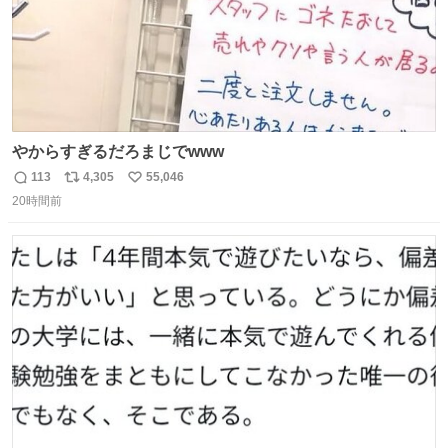
やからすぎるだろまじでwww
113
4,305
55,046
返
リ
い
20時間前
信
ポ
い
数
ス
ね
ト
数
数