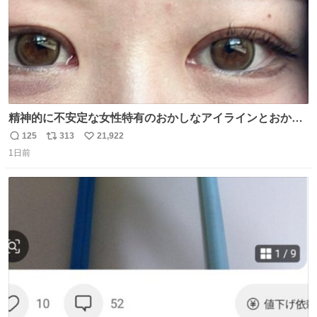
精神的に不安定な女性特有のおかしなアイラインとおかし
な眉毛辞めてくれ本当に
125
313
21,922
返
リ
い
1日前
信
ポ
い
数
ス
ね
ト
数
数