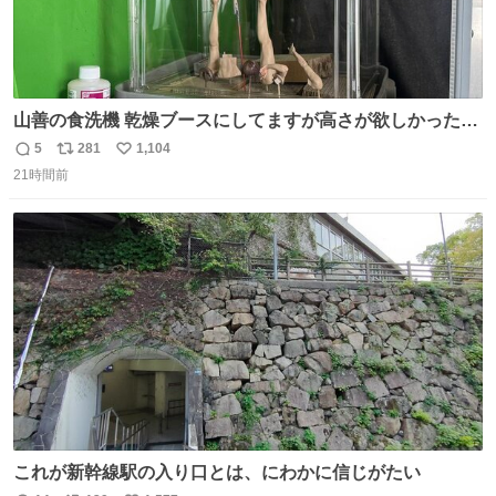
山善の食洗機 乾燥ブースにしてますが高さが欲しかったの
でコレクションケースを置くだけのツルセコ改造 扉が手前
5
281
1,104
返
リ
い
に開き天井の温度もしっかり上がるのでかなり使いやすく
21時間前
信
ポ
い
なりました😎
数
ス
ね
ト
数
数
これが新幹線駅の入り口とは、にわかに信じがたい