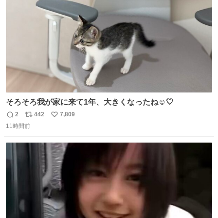
数
イレーンの呪いじゃん😭
そろそろ我が家に来て1年、大きくなったね☺️🤍
2
442
7,809
返
リ
い
11時間前
信
ポ
い
数
ス
ね
ト
数
数