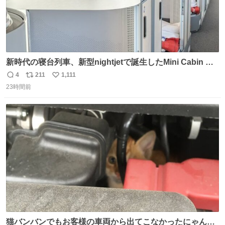
新時代の寝台列車、新型nightjetで誕生したMini Cabin ま
さに走るカプセルホテルといった感じで、一人旅で利用す
4
211
1,111
返
リ
い
るのにはちょうどいい設備。 他の人も言ってましたが、サ
23時間前
信
ポ
い
ンライズの後継に欲しい…
数
ス
ね
ト
数
数
猫バンバンでもお客様の車両から出てこなかったにゃんこ