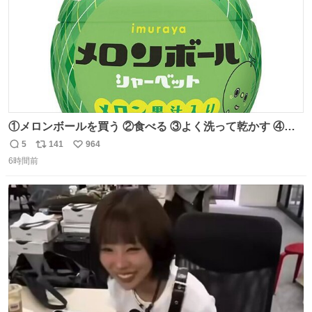
①メロンボールを買う ②食べる ③よく洗って乾かす ④か
わいい
5
141
964
返
リ
い
6時間前
信
ポ
い
数
ス
ね
ト
数
数