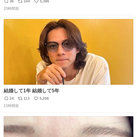
36
104
5,386
返
リ
い
20時間前
信
ポ
い
数
ス
ね
ト
数
数
結婚して1年 結婚して5年
24
113
5,206
返
リ
い
15時間前
信
ポ
い
数
ス
ね
ト
数
数