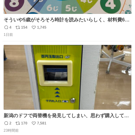
そういや5歳がそろそろ時計を読みたいらしく、材料費600
円で作れる知育時計作ってみた！ めっちゃ簡単！ ありがと
4
154
1,745
返
リ
い
う先人！
1日前
信
ポ
い
数
ス
ね
ト
数
数
新潟のドフで両替機を発見してしまい、思わず購入してし
まい大阪に発送するイベントが発生
2
170
7,581
返
リ
い
23時間前
信
ポ
い