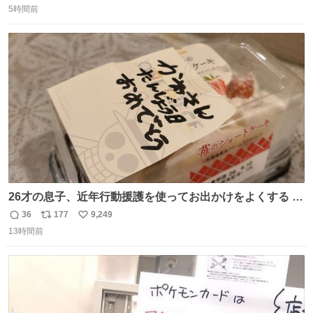
5時間前
信
ポ
い
数
ス
ね
ト
数
数
26才の息子、近年行動援護を使ってお出かけをよくする 親
との外出はもう嫌らしい。 中身は小学生位なのに小癪な😅
36
177
9,249
返
リ
い
昨日は夜のショッピングモールに行った 先に寝といてよ❗
13時間前
信
ポ
い
と何度も何度も言い残して。 起きたら冷蔵庫に… ああ、こ
数
ス
ね
れ買いに行ってくれたんだ…😭
ト
数
数