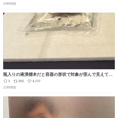
引き取り手を探しております この2つは私の祖母が当初一
20時間前
信
ポ
い
目惚れで購入したもので、祖母はc型肝炎で58歳という若
数
ス
ね
さで亡くなりましたが、この家具達をとても大切にしてお
ト
数
数
りました 続く↓
瓶入りの液浸標本だと容器の形状で対象が歪んで見えてし
まうことから、なるべく歪みがない状態で観察しやすいよ
3
592
4,737
返
リ
い
うにこのような形で保存していると前に科博の先生から教
22時間前
信
ポ
い
えてもらった #国立科学博物館
数
ス
ね
ト
数
数