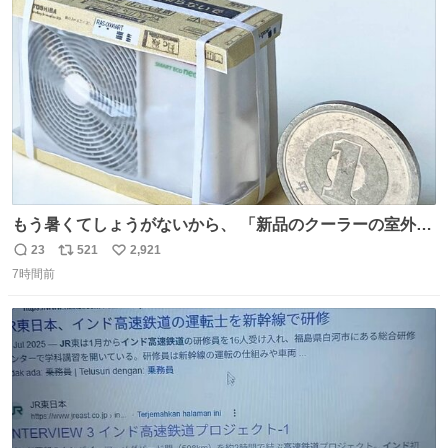
ト
数
数
もう暑くてしょうがないから、 「新品のクーラーの室外機
のミニチュア」 でも見ていってよ
23
521
2,921
返
リ
い
7時間前
信
ポ
い
数
ス
ね
ト
数
数