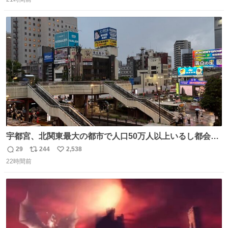
信
ポ
い
数
ス
ね
ト
数
数
宇都宮、北関東最大の都市で人口50万人以上いるし都会何
だろうなと思っていたら想像以上に都会で興奮した
29
244
2,538
返
リ
い
22時間前
信
ポ
い
数
ス
ね
ト
数
数