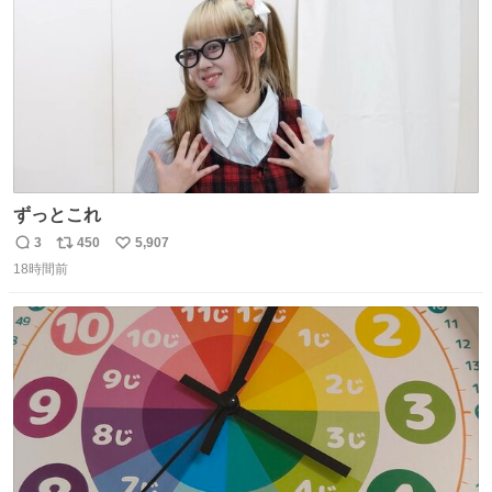
ずっとこれ
3
450
5,907
返
リ
い
18時間前
信
ポ
い
数
ス
ね
ト
数
数