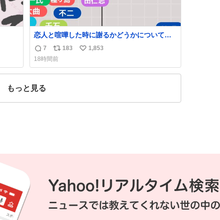
恋人と喧嘩した時に謝るかどうかについて考
えてみました💭 ▶︎自分から謝る or 悪くない
7
183
1,853
返
リ
い
なら謝らない ▶︎ねちねちする or さっぱりし
18時間前
ている 個人的見解です！色々と許してくださ
信
ポ
い
い！
数
ス
ね
ト
数
もっと見る
数