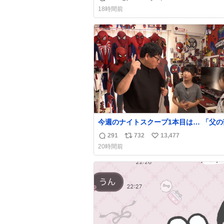
返
リ
い
18時間前
信
ポ
い
数
ス
ね
ト
数
数
今週のナイトスクープ1本目は… 「父の部屋
を奪いたい姉妹」
291
732
13,477
返
リ
い
20時間前
信
ポ
い
数
ス
ね
ト
数
数