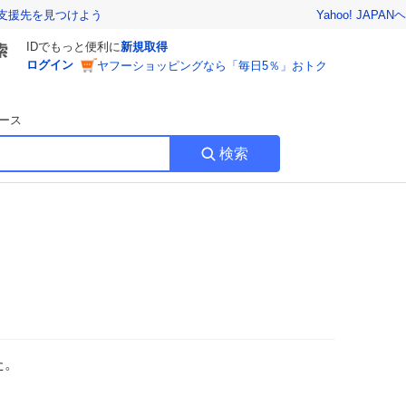
Yahoo! JAPAN
ヘ
支援先を見つけよう
IDでもっと便利に
新規取得
ログイン
ヤフーショッピングなら「毎日5％」おトク
ース
検索
た。