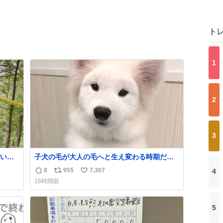
ト
1
2
3
いっ
子犬の毛が大人の毛へと生え変わる時期だ
け、着ぐるみを着てるように見える良さがあ
8
955
7,307
4
返
リ
い
ります
16時間前
信
ポ
い
数
ス
ね
ト
数
5
数