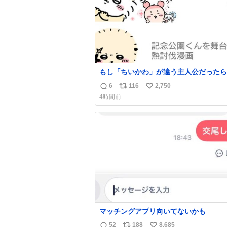
もし「ちいかわ」が違う主人公だったら
6
116
2,750
返
リ
い
4時間前
信
ポ
い
数
ス
ね
ト
数
数
マッチングアプリ向いてないかも
52
188
8,685