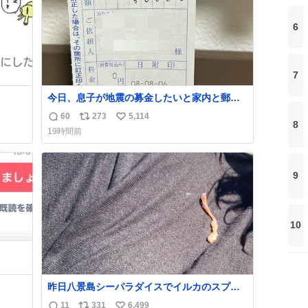
6
7
今日、息子が地震の募金したいと家内と郵便
局に行ったみたいです。おもちゃとか買う選
60
273
5,114
返
リ
い
択肢もあったと思うけど、自分で貯めてた2万
8
19時間前
円を役に立てて欲しい、みんなも元気になっ
信
ポ
い
て欲しいと。家内も一緒に募金したので、自
数
ス
ね
分も何かできたらなぁと思いました。
ト
数
9
数
10
昨日八景島シーパラダイスでイルカのスプラ
ッシュを浴びたらゲソのおまけがついてきま
11
331
6,499