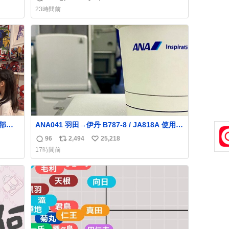
返
リ
い
した。誰の食べカスかわからないけど、とて
23時間前
も愛おしいです。こんなおまけまで付けても
信
ポ
い
らって感謝しかありません。 #ふれあいラグ
数
ス
ね
ーン #横浜八景島シーパラダイス
ト
数
数
ANA041 羽田→伊丹 B787-8 / JA818A 使用機
到着遅れにつき 「安全に支障ない範囲で1分1
96
2,494
25,218
返
リ
い
秒でも遅延回復に努めております」と機長の
17時間前
気合い十分！ が、フライトは順調に進みす
信
ポ
い
ぎ… 「飛ばしすぎたせいか現在奈良県上空で
数
ス
ね
の待機を命じられております」 でコンソメス
ト
数
ープ吹き出しそうになりましたw
数