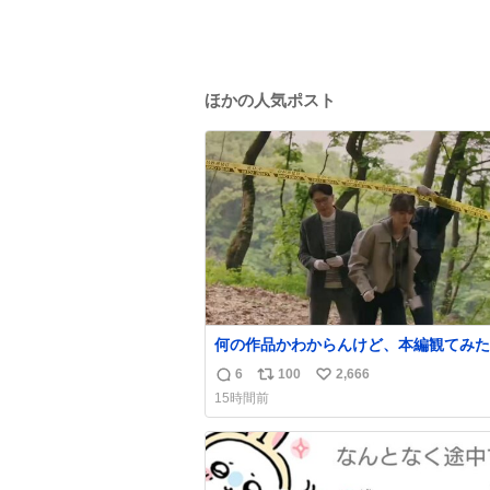
ほかの人気ポスト
何の作品かわからんけど、本編観てみた
て思ったwww韓ドラよね？
6
100
2,666
返
リ
い
15時間前
信
ポ
い
数
ス
ね
ト
数
数