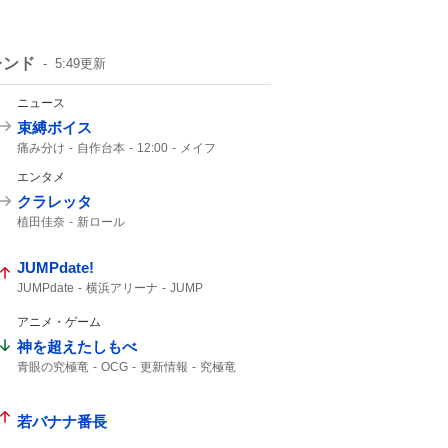
レンド
5:49
更新
ニュース
束縛ボイス
痛み分け
自作台本
12:00
メイフ
にじさんじ
30人
イブラヒム
エンタメ
クラレッタ
植田佳奈
新ロール
JUMPdate!
JUMPdate
横浜アリーナ
JUMP
アニメ・ゲーム
神を超えたしもべ
青眼の究極竜
OCG
更新情報
究極竜
若バナナ番長