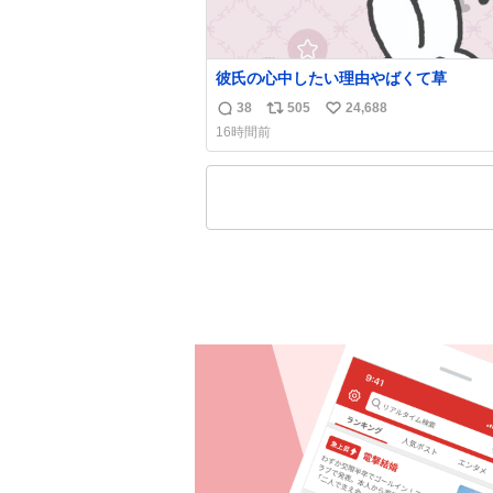
彼氏の心中したい理由やばくて草
38
505
24,688
返
リ
い
16時間前
信
ポ
い
数
ス
ね
ト
数
数