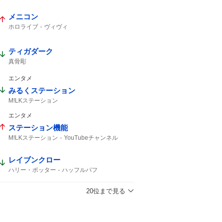
メニコン
ホロライブ
ヴィヴィ
ティガダーク
真骨彫
エンタメ
みるくステーション
M!LKステーション
エンタメ
ステーション機能
M!LKステーション
YouTubeチャンネル
M!LK
YouTube
レイブンクロー
ハリー・ポッター
ハッフルパフ
クリスピークリームドーナツ
20位まで見る