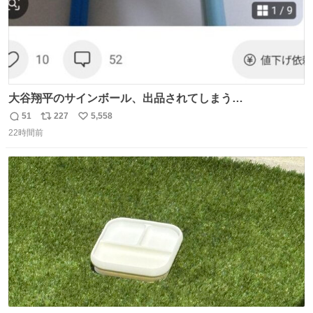
大谷翔平のサインボール、出品されてしまう…
51
227
5,558
返
リ
い
22時間前
信
ポ
い
数
ス
ね
ト
数
数