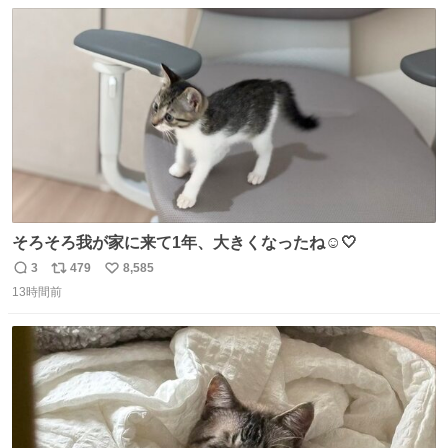
数
ス
ね
たから何？と思って口から出したら自分の歯wwwwww セ
ト
数
数
イレーンの呪いじゃん😭
そろそろ我が家に来て1年、大きくなったね☺️🤍
3
479
8,585
返
リ
い
13時間前
信
ポ
い
数
ス
ね
ト
数
数