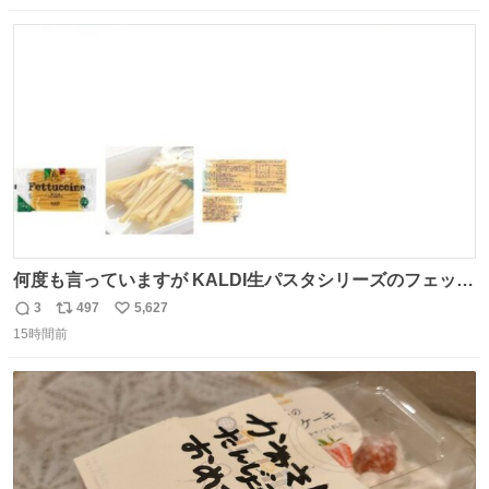
数
ス
ね
ト
数
数
何度も言っていますが KALDI生パスタシリーズのフェット
チーネは 真剣(ガチ)で美味いぞ
3
497
5,627
返
リ
い
15時間前
信
ポ
い
数
ス
ね
ト
数
数