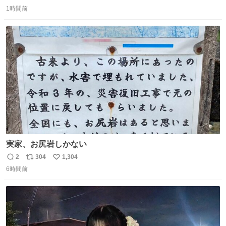
返
リ
い
ー！作っていただいた方本当にありがとう。
1時間前
信
ポ
い
数
ス
ね
ト
数
数
実家、お尻岩しかない
2
304
1,304
返
リ
い
6時間前
信
ポ
い
数
ス
ね
ト
数
数