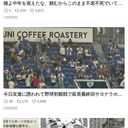
猫よ中年を迎えたな、頼むからこのまま不老不死でいてく
れ…と願ってから、いや人間の家族が死に絶えて猫だけこ
3
204
3,471
返
リ
い
の世に置いていくなんてひどいことはできない…と思って
19時間前
信
ポ
い
から、猫のこの可愛さと愛嬌なら未来永劫ほかの人間に可
数
ス
ね
愛がられて困ることもなかろうなと思ったのでやっぱり猫
ト
数
数
よ不老不死でいてくれ
今日友達に誘われて野球初観戦で延長最終回サヨナラホー
ムラン見れたんですけど、これが野球ですか？ 鳥肌止まら
30
175
5,998
返
リ
い
んです笑
20時間前
信
ポ
い
数
ス
ね
ト
数