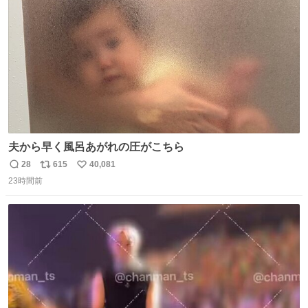
数
夫から早く風呂あがれの圧がこちら
28
615
40,081
返
リ
い
23時間前
信
ポ
い
数
ス
ね
ト
数
数