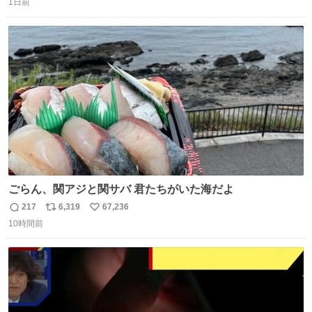
るのにはちょうどいい設備。 他の人も言ってましたが、サ
1日前
信
ポ
い
ンライズの後継に欲しい…
数
ス
ね
ト
数
数
ごらん、関アジと関サバ 君たちがいた海だよ
217
6,319
67,236
返
リ
い
10時間前
信
ポ
い
数
ス
ね
ト
数
数