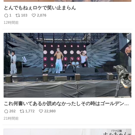
とんでもねぇロケで笑い止まらん
1
103
2,076
返
リ
い
12時間前
信
ポ
い
数
ス
ね
ト
数
数
これ何書いてあるか読めなかったしその時はゴールデンボ
ンバーの告知の演出かと思ってだけどガチの不審者だった
202
1,772
22,980
返
リ
い
みたいね 珍しく女々しくて普通に歌ってると思ったら結局
21時間前
信
ポ
い
これが一番のサプライズになってしまった😱 とにかく大事
数
ス
ね
にならなくて良かったよ #LuckyFes #ゴールデンボンバー
ト
数