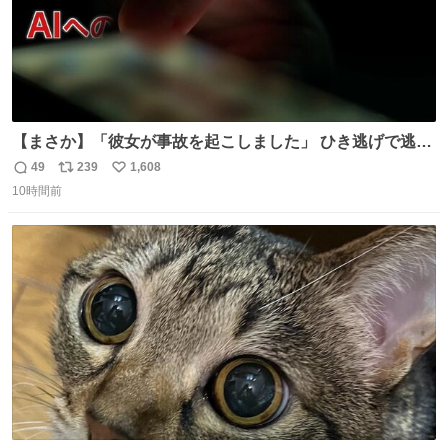
【まさか】「彼女が事故を起こしました」 ひき逃げで逃走
した男、AIの相談履歴で“ウソ発覚” 警察が男のスマホを押
49
239
1,608
返
リ
い
収して解析すると、出頭する前に事故の詳しい状況やどう
10時間前
信
ポ
い
対応すればいいかをAIに相談していたことがわかった。し
数
ス
ね
かし、AIの回答は「正直に警察に話すように」だった。
ト
数
数