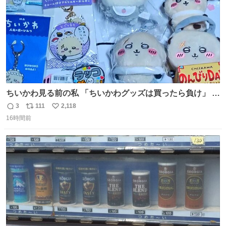
ちいかわ見る前の私 「ちいかわグッズは買ったら負け」 今
「  ︎︎ ︎︎ 」
3
111
2,118
返
リ
い
16時間前
信
ポ
い
数
ス
ね
ト
数
数