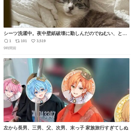
シーツ洗濯中。夜中壁紙破壊に勤しんだのでねむい、との
こと。
1
101
3,519
返
リ
い
9時間前
信
ポ
い
数
ス
ね
ト
数
数
左から長男、三男、父、次男、末っ子 家族旅行すぎてしぬ