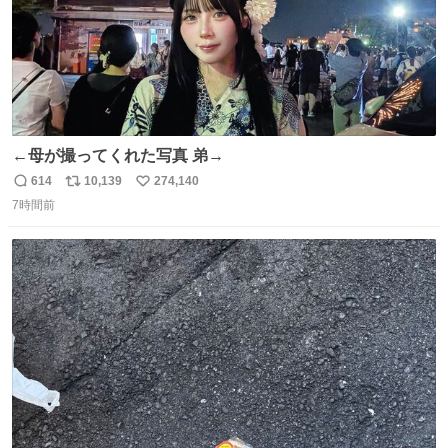
←母が撮ってくれた写真 弟→
614
10,139
274,140
返
リ
い
7時間前
信
ポ
い
数
ス
ね
ト
数
数