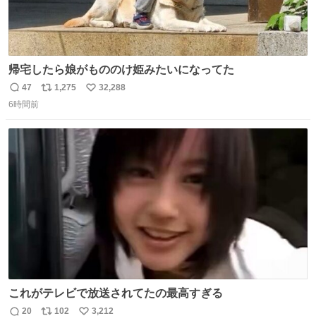
帰宅したら娘がもののけ姫みたいになってた
47
1,275
32,288
返
リ
い
6時間前
信
ポ
い
数
ス
ね
ト
数
数
これがテレビで放送されてたの最高すぎる
20
102
3,212