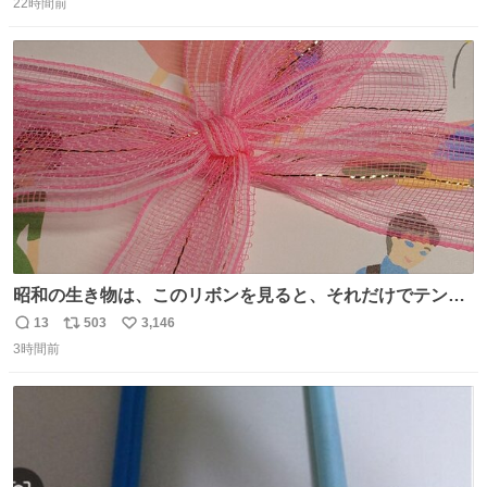
22時間前
信
ポ
い
数
ス
ね
ト
数
数
昭和の生き物は、このリボンを見ると、それだけでテンシ
ョンが上がるのである。
13
503
3,146
返
リ
い
3時間前
信
ポ
い
数
ス
ね
ト
数
数