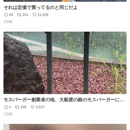
それは定価で買ってるのと同じだよ
29
101
11,269
返
リ
い
1日前
信
ポ
い
数
ス
ね
ト
数
数
モスバーガー創業者の地、大船渡の銀のモスバーガーに一
礼。
4
358
2,537
返
リ
い
1日前
信
ポ
い
数
ス
ね
ト
数