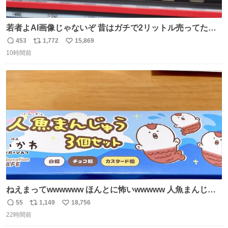
若者よAI画像じゃないぞ 昔はガチで2リットル売ってたん
やでw
453
1,772
15,869
返
リ
い
10時間前
信
ポ
い
数
ス
ね
ト
数
数
ねえまってwwwwww ほんとに怖いwwwww 人魚まんじゅ
う買ってきたから私も永遠のいのちを…ぐへへ…と思いな
55
1,149
18,756
返
リ
い
がら1つ食べたら 奥歯欠けたんだけど！！！！？？？ しか
22時間前
信
ポ
い
もガッツリ😭 まんじゅうだよ？？？？？？ ガリッて言っ