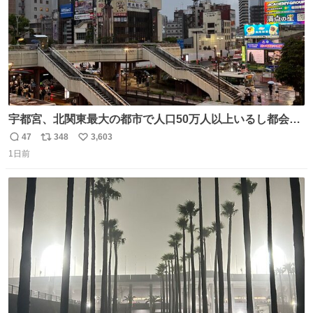
宇都宮、北関東最大の都市で人口50万人以上いるし都会何
だろうなと思っていたら想像以上に都会で興奮した
47
348
3,603
返
リ
い
1日前
信
ポ
い
数
ス
ね
ト
数
数