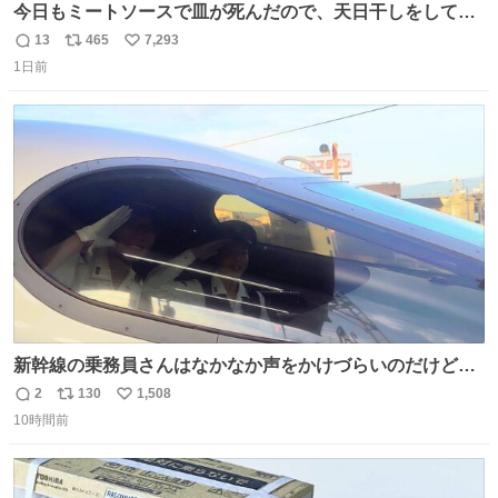
今日もミートソースで皿が死んだので、天日干しをしてい
ます🍝 ありがとう先人の知恵
13
465
7,293
返
リ
い
1日前
信
ポ
い
数
ス
ね
ト
数
数
新幹線の乗務員さんはなかなか声をかけづらいのだけど😅
ルミエールの運転士さん、運転台にカメラマン向けたらお
2
130
1,508
返
リ
い
二人で敬礼🫡✨ 暗くて上手く撮れないなぁ…な顔してた
10時間前
信
ポ
い
ら、わざわざ車外に出て来てくださり✨ 「フリー素材なの
数
ス
ね
で載せて大丈夫です！」と自ら言ってくださる親切気さく
ト
数
数