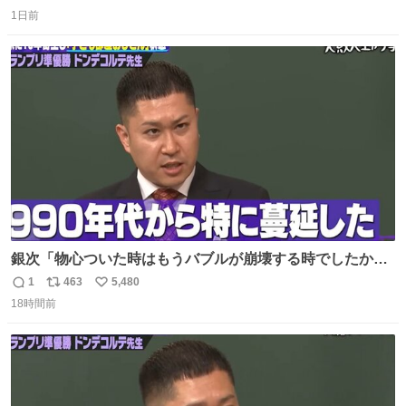
返
リ
い
1日前
信
ポ
い
数
ス
ね
ト
数
数
銀次「物心ついた時はもうバブルが崩壊する時でしたか
ら。不況の中に育ち、自分の好きなことをして、夢を叶え
1
463
5,480
返
リ
い
なさいと、いうふうに言われました。その1990年代から特
18時間前
信
ポ
い
に蔓延しましたこの個人主義教育が生み出した化け物、そ
数
ス
ね
れが私 渡辺銀次でございます」
ト
数
数
youtu.be/QBDnUH0BFPQ