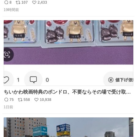
8
107
2,433
返
リ
い
19時間前
信
ポ
い
数
ス
ね
ト
数
数
ちいかわ映画特典のボンドロ、不要ならその場で受け取り
辞退すれば良いのに白々しい
75
558
10,938
返
リ
い
1日前
信
ポ
い
数
ス
ね
ト
数
数