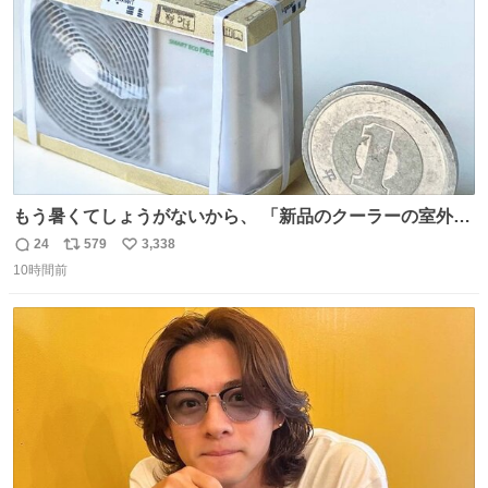
なS運転士さん感謝
もう暑くてしょうがないから、 「新品のクーラーの室外機
のミニチュア」 でも見ていってよ
24
579
3,338
返
リ
い
10時間前
信
ポ
い
数
ス
ね
ト
数
数