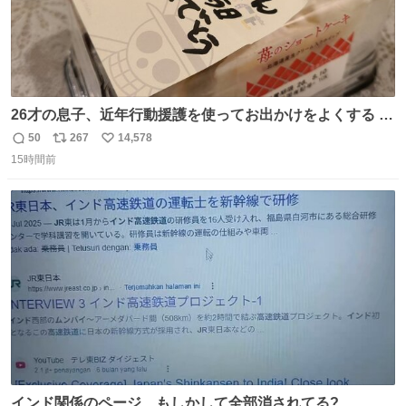
26才の息子、近年行動援護を使ってお出かけをよくする 親
との外出はもう嫌らしい。 中身は小学生位なのに小癪な😅
50
267
14,578
返
リ
い
昨日は夜のショッピングモールに行った 先に寝といてよ❗
15時間前
信
ポ
い
と何度も何度も言い残して。 起きたら冷蔵庫に… ああ、こ
数
ス
ね
れ買いに行ってくれたんだ…😭
ト
数
数
インド関係のページ、もしかして全部消されてる?