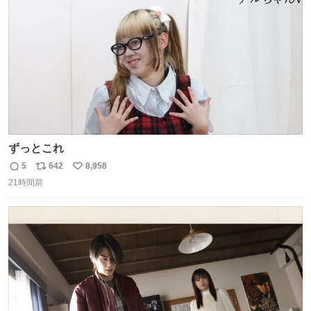
数
#金爆
ずっとこれ
5
642
8,958
返
リ
い
21時間前
信
ポ
い
数
ス
ね
ト
数
数