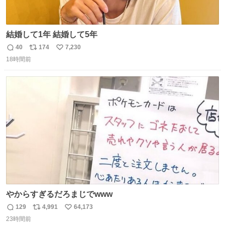
結婚して1年 結婚して5年
40
174
7,230
返
リ
い
18時間前
信
ポ
い
数
ス
ね
ト
数
数
やからすぎるだろまじでwww
129
4,991
64,173
返
リ
い
23時間前
信
ポ
い