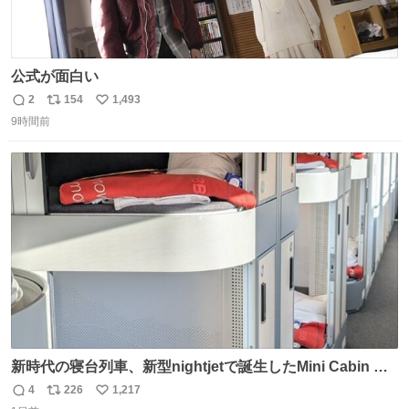
公式が面白い
2
154
1,493
返
リ
い
9時間前
信
ポ
い
数
ス
ね
ト
数
数
新時代の寝台列車、新型nightjetで誕生したMini Cabin ま
さに走るカプセルホテルといった感じで、一人旅で利用す
4
226
1,217
返
リ
い