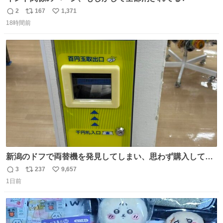
2
167
1,371
返
リ
い
18時間前
信
ポ
い
数
ス
ね
ト
数
数
新潟のドフで両替機を発見してしまい、思わず購入してし
まい大阪に発送するイベントが発生
3
237
9,657
返
リ
い
1日前
信
ポ
い
数
ス
ね
ト
数
数