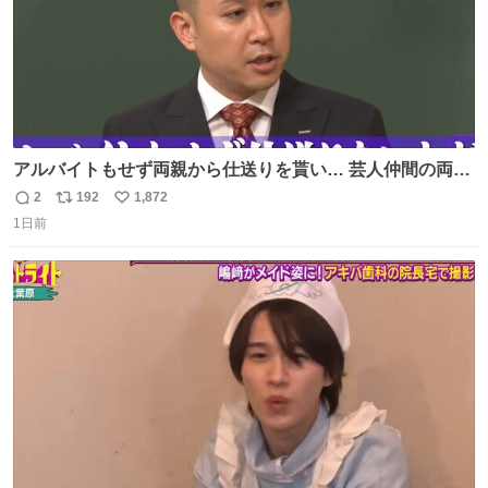
アルバイトもせず両親から仕送りを貰い… 芸人仲間の両親
のスネまでかじる!? ドンデコルテ銀次⚡️ 無料見逃し配信は
2
192
1,872
返
リ
い
こちらから ▶︎abema.go.link/gBLVb ◤しくじり先生
1日前
信
ポ
い
ABEMAにて毎週最新話無料配信中◢ @10000nabe
数
ス
ね
@akmllube0617
ト
数
数