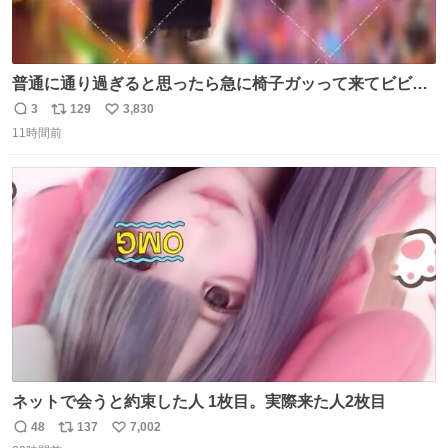
普通に通り過ぎると思ったら急に椅子ガッって来てビビっ
た。そんでまじいい匂い。← #超特急_ESCORT
3
129
3,830
返
リ
い
11時間前
信
ポ
い
数
ス
ね
ト
数
数
ネットで会うと約束した人 1枚目。実際来た人2枚目
48
137
7,002
返
リ
い