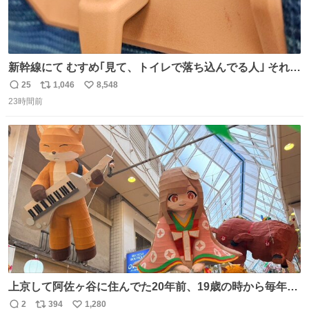
新幹線にて むすめ｢見て、トイレで落ち込んでる人｣ それに
しか見えなくなった どうしてくれるんだ
25
1,046
8,548
返
リ
い
23時間前
信
ポ
い
数
ス
ね
ト
数
数
上京して阿佐ヶ谷に住んでた20年前、19歳の時から毎年参
加してるお祭りなのでとっても感慨深いです。うれしーー
2
394
1,280