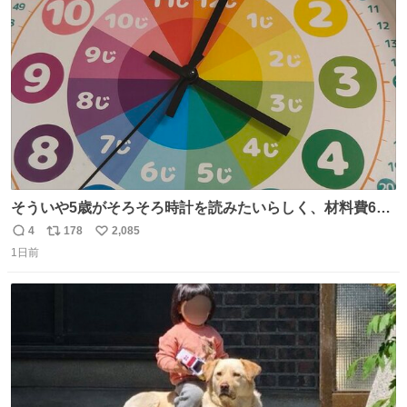
ト
数
数
そういや5歳がそろそろ時計を読みたいらしく、材料費600
円で作れる知育時計作ってみた！ めっちゃ簡単！ ありがと
4
178
2,085
返
リ
い
う先人！
1日前
信
ポ
い
数
ス
ね
ト
数
数