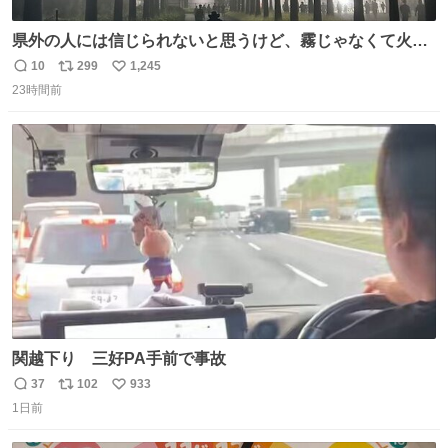
県外の人には信じられないと思うけど、霧じゃなくて火山
灰です🌋 #桜島
10
299
1,245
返
リ
い
23時間前
信
ポ
い
数
ス
ね
ト
数
数
関越下り 三好PA手前で事故
37
102
933
返
リ
い
1日前
信
ポ
い
数
ス
ね