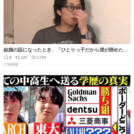
結婚の話になったとき、「ひとりっ子だから僕が諦めた瞬
間に一族が潰える」「死ぬとき1人とか嫌」だから結婚願
8
125
2,724
返
リ
い
望は"ある"って答えたものの、結局「（結婚は）向いてね
17時間前
信
ポ
い
ぇのかもしれない」で締める北山くん、きっといろいろ考
数
ス
ね
えて言葉を選んで、まるく収めてくれたんだなと思った
ト
数
数