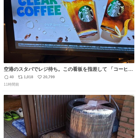
ト
数
数
空港のスタバでレジ待ち。この看板を指差して 「コーヒー
苦手な人コーヒー飲まないよ！」て叫び続けてる子供いて
40
1,018
20,799
返
リ
い
吹き出しそうwお母さんお疲れ様です。
11時間前
信
ポ
い
数
ス
ね
ト
数
数