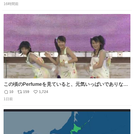
16時間前
信
ポ
い
数
ス
ね
ト
数
数
この頃のPerfumeを見ていると、元気いっぱいでありなが
ら決して感情に任せすぎることなく、しっかりと制御され
10
159
1,724
返
リ
い
たダンスであることに新鮮に驚く。3人のあげた足の向き
1日前
信
ポ
い
や角度とか本当に細かな部分まできっちりと揃っていてそ
数
ス
ね
こから積み重ねてきた努力や練習量が見て取れる…
ト
数
数