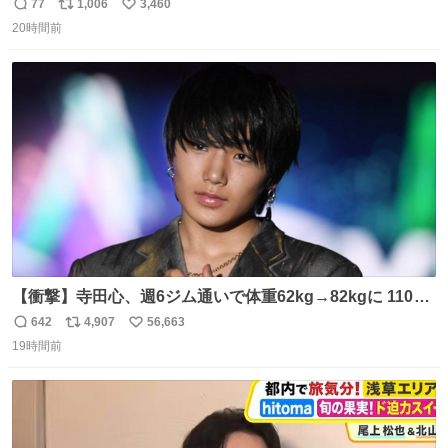
77
1,006
3,460
返
リ
い
20時間前
信
ポ
い
数
ス
ね
ト
数
数
【衝撃】寺田心、週6ジム通いで体重62kg→82kgに 110kg
のベンチプレス持ち上げる姿披露
642
4,907
56,663
返
リ
い
news.livedoor.com/article/detail… 元々自重のみだった
19時間前
信
ポ
い
が、更に筋肉を大きくするためジム通いを開始。筋肉増量
数
ス
ね
のためおにぎり10個、ゼリー飲料3～4本、パスタと毎日4
ト
数
数
千kcalオーバーの食事を摂取し、増量したという。