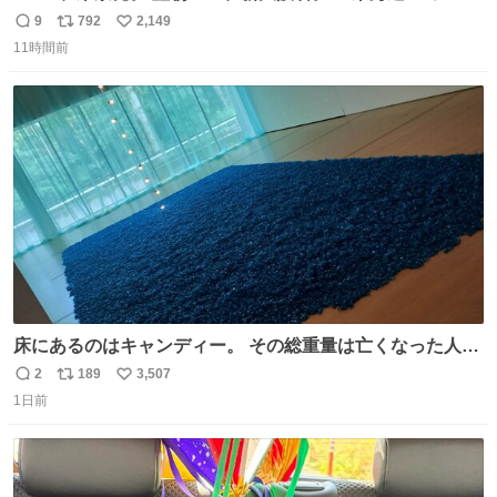
ルエクスプレス』が今夜、初運行！ 岐阜羽島駅で夜を越す
9
792
2,149
返
リ
い
東海道新幹線。寝台列車じゃないのに、朝まで新幹線とい
11時間前
信
ポ
い
う、なんだか特別体験😉 #TRAINTRIP #東海道ルミエール
数
ス
ね
エクスプレス
ト
数
数
床にあるのはキャンディー。 その総重量は亡くなった人と
同等の重さだそうです。 鑑賞者は一つ持ち帰れますが、亡
2
189
3,507
返
リ
い
くなった人の一部を持ち帰っているような感覚になりまし
1日前
信
ポ
い
た。 勇気を出して口に入れたら、ハッカ味😳✨ #ポーラ美
数
ス
ね
術館
ト
数
数