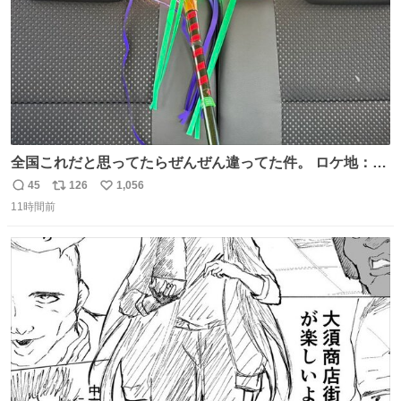
全国これだと思ってたらぜんぜん違ってた件。 ロケ地：広
島
45
126
1,056
返
リ
い
11時間前
信
ポ
い
数
ス
ね
ト
数
数