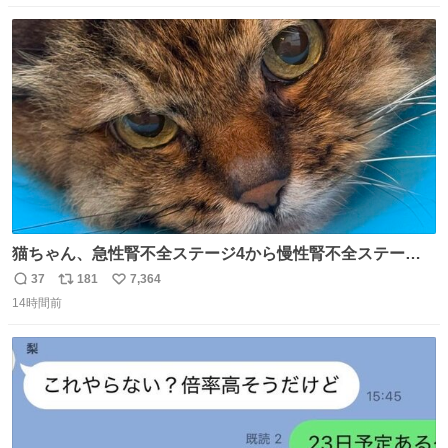
数
ス
ね
ト
数
数
猫ちゃん、急性腎不全ステージ4から慢性腎不全ステージ2
になりました😭点滴も週一で大丈夫になった… このままだ
37
181
7,364
返
リ
い
と2、3日持たないって言われたのが嘘みたい…本当に嬉し
14時間前
信
ポ
い
い😭😭😭頑張ってくれてありがとう😭😭😭 嬉しくて帰り
数
ス
ね
道泣きながら歩いてたら向こうから来た人にすごい顔され
ト
数
数
た🫠