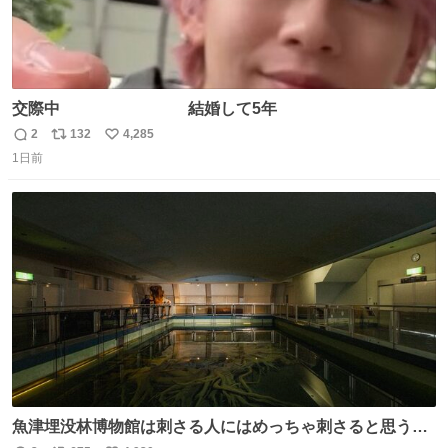
交際中 結婚して5年
2
132
4,285
返
リ
い
1日前
信
ポ
い
数
ス
ね
ト
数
数
魚津埋没林博物館は刺さる人にはめっちゃ刺さると思う施