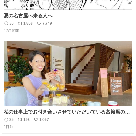
夏の名古屋へ来る人へ
30
1,868
7,749
返
リ
い
12時間前
信
ポ
い
数
ス
ね
ト
数
数
私の仕事上でお付き合いさせていただいている富裕層の社
長さん達は、こんな事しない。 こんな自慢は一切しない
25
198
1,057
返
リ
い
し、なんなら表に出てこない。 自分に自信がない半端モン
1日前
信
ポ
い
はブランドで自分を飾りキラキラ自慢をする。 #折田楓
数
ス
ね