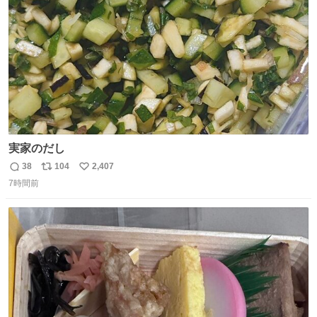
数
実家のだし
38
104
2,407
返
リ
い
7時間前
信
ポ
い
数
ス
ね
ト
数
数