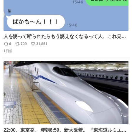
人を誘って断られたらもう誘えなくなるって人、これ見て
元気出してほしい
6
709
31,851
返
リ
い
1日前
信
ポ
い
数
ス
ね
ト
数
数
22:00、東京発。 翌朝6:59、新大阪着。 『東海道ルミエー