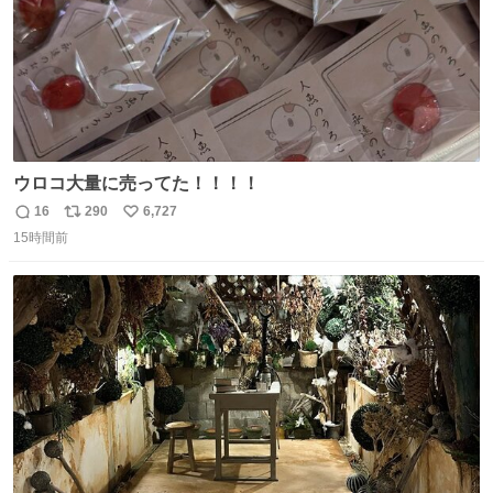
ウロコ大量に売ってた！！！！
16
290
6,727
返
リ
い
15時間前
信
ポ
い
数
ス
ね
ト
数
数