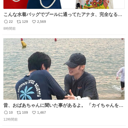
こんな水着バッグでプールに通ってたアナタ、完全なる同
世代（笑） #70年代 #80年代 #昭和レトロ
22
129
2,569
返
リ
い
8時間前
信
ポ
い
数
ス
ね
ト
数
数
昔、おばあちゃんに聞いた事があるよ。 「カイちゃんをい
じめると、アイツが海から上がって来るぞ。」って。
10
109
1,467
返
リ
い
12時間前
信
ポ
い
数
ス
ね