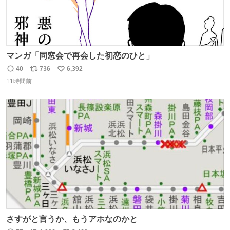
マンガ「同窓会で再会した初恋のひと」
40
736
6,392
返
リ
い
11時間前
信
ポ
い
数
ス
ね
ト
数
数
さすがと言うか、もうアホなのかと