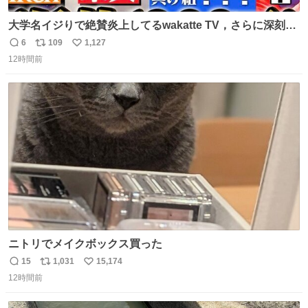
大学名イジりで絶賛炎上してるwakatte TV，さらに深刻な
問題はこっちでは？ ・都内の特定企業に入るのを極度に推
6
109
1,127
返
リ
い
奨し，それ以外の地域で堅実に生きるのを周縁化する ・恋
12時間前
信
ポ
い
愛にかまけ，「陽キャラ」として振る舞うのを極端に中心
数
ス
ね
化する ・院生が研究環境を求め他大学に移るのを批判する
ト
数
数
過去例↓
ニトリでメイクボックス買った
15
1,031
15,174
返
リ
い
12時間前
信
ポ
い
数
ス
ね