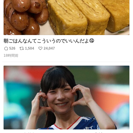
朝ごはんなんてこういうのでいいんだよ🤤
526
1,504
24,047
返
リ
い
18時間前
信
ポ
い
数
ス
ね
ト
数
数