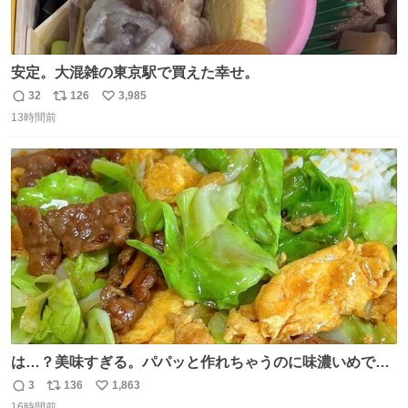
安定。大混雑の東京駅で買えた幸せ。
32
126
3,985
返
リ
い
13時間前
信
ポ
い
数
ス
ね
ト
数
数
は…？美味すぎる。パパッと作れちゃうのに味濃いめで満
足感エグいの天才だろ🥹
3
136
1,863
返
リ
い
16時間前