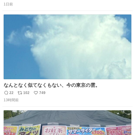
1日前
信
ポ
い
数
ス
ね
ト
数
数
なんとなく似てなくもない、今の東京の雲。
22
102
749
返
リ
い
13時間前
信
ポ
い
数
ス
ね
ト
数
数