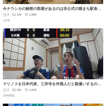
今ナウシカの秘密の部屋があるのは非公式の猫まち駅舎だ
けだもんね。本物が欲しいね
5
140
1,966
返
リ
い
1日前
信
ポ
い
数
ス
ね
ト
数
数
マリノスを日本代表、三井寺を外国人だと勘違いするのお
もろくて爽
2
101
1,844
返
リ
い
16時間前
信
ポ
い
数
ス
ね