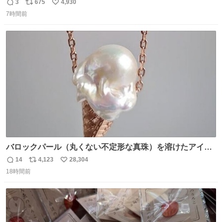
設 無人になった時の雰囲気が凄まじかった
3
675
4,930
返
リ
い
7時間前
信
ポ
い
数
ス
ね
ト
数
数
バロックパール（丸くない不定形な真珠）を溶けたアイス
や飴玉、雲、アヒルに見立ててジュエリーデザイナー、
14
4,123
28,304
返
リ
い
Ben Choi 蔡俊文さんの作品。
18時間前
信
ポ
い
instagram.com/bcjoaillerie/
数
ス
ね
ト
数
数