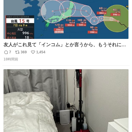
友人がこれ見て「インコム」とか言うから、もうそれにし
か見えなくなっちゃった。
7
369
1,454
返
リ
い
18時間前
信
ポ
い
数
ス
ね
ト
数
数