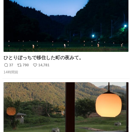
ひとりぼっちで移住した町の夜みて。
37
790
14,781
返
リ
い
14時間前
信
ポ
い
数
ス
ね
ト
数
数