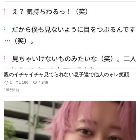
#merchu
ト
数
数
親のイチャイチャ見てられない息子達で他人のォレ笑顔
1
160
4,946
返
リ
い
18時間前
信
ポ
い
数
ス
ね
ト
数
数