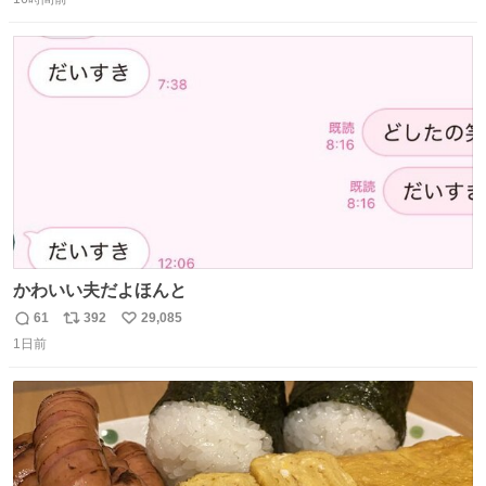
信
ポ
い
数
ス
ね
ト
数
数
かわいい夫だよほんと
61
392
29,085
返
リ
い
1日前
信
ポ
い
数
ス
ね
ト
数
数