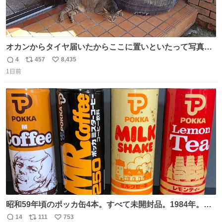
オカンからタイヤ届いたからここに置いといたって写真送
られてきたけど明らかに猫が邪魔くさそうな顔してて草
4
457
8,435
返
リ
い
1日前
信
ポ
い
数
ス
ね
ト
数
数
昭和59年頃のポッカ缶4本。すべて未開封品。1984年。P
マーク。昭和レトロ！
14
111
753
返
リ
い