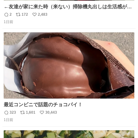
←友達が家に来た時（来ない）掃除機丸出しは生活感が出
てかっこ悪いなぁ →せや
2
172
2,483
返
リ
い
1日前
信
ポ
い
数
ス
ね
ト
数
数
最近コンビニで話題のチョコパイ！
323
1,601
30,443
返
リ
い
1日前
信
ポ
い
数
ス
ね
ト
数