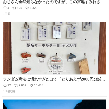
おじさん全然知らなかったのですが、この宮地すみれさん
（日向坂46）はマリサポだったのですね。 カメラ目線でに
4
125
1,329
返
リ
い
っこりしていただいたので撮影したものの、全然誰だか知
1日前
信
ポ
い
りませんでした。 マリサポらしいのでこれからは名前覚え
数
ス
ね
ます！！
ト
数
数
ランダム商法に慣れすぎたぼく「とりあえず2000円分試し
てみるか…」 駅員さん「どれが欲しいの？」 ぼく「えっ
22
2,002
14,435
返
リ
い
良いんですか？」 駅員さん「何が…？？」 やっぱランダム
13時間前
信
ポ
い
って悪い文化だ
数
ス
ね
わ！！！！！！！！！！！！！！！！！！！！
ト
数
数