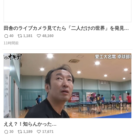
田舎のライブカメラ見てたら「二人だけの世界」を発見し
た
40
1,181
48,160
返
リ
い
11時間前
信
ポ
い
数
ス
ね
ト
数
数
ええ？！知らんかった…
30
1,189
17,671
返
リ
い