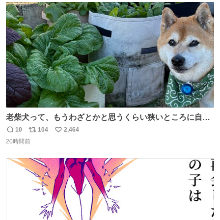
ト
数
数
老柴犬って、もうわざとかと思うくらい狭いところに自ら
はまりにいくじゃないですか？ 今朝ガーデニングしてる飼
10
104
2,464
返
リ
い
い主の間にはまってきて、最高に可愛かった♥️
20時間前
信
ポ
い
数
ス
ね
ト
数
数