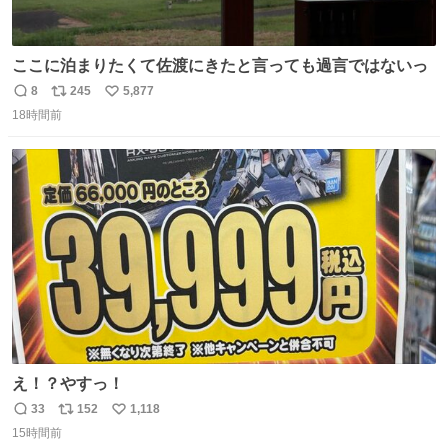
ここに泊まりたくて佐渡にきたと言っても過言ではないっ
8
245
5,877
返
リ
い
18時間前
信
ポ
い
数
ス
ね
ト
数
数
え！？やすっ！
33
152
1,118
返
リ
い
15時間前
信
ポ
い