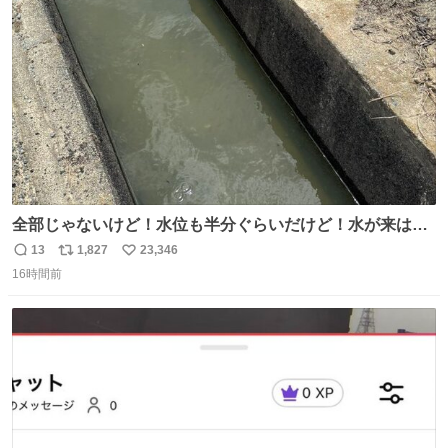
ト
数
数
全部じゃないけど！水位も半分ぐらいだけど！水が来はじ
めたよ！！！ 作業してくれた方々ありがとーーー
13
1,827
23,346
返
リ
い
ー！！！！！！！！！！！！！！！！！！！！！！！！！
16時間前
信
ポ
い
！
数
ス
ね
ト
数
数