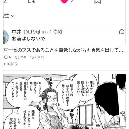
村一番のブスであることを自覚しながらも勇気を出して村
長の息子に恋文を書いたら翌日村の共用井戸に捨てられて
6
250
6,021
返
リ
い
たときの顔になった
16時間前
信
ポ
い
数
ス
ね
ト
数
数