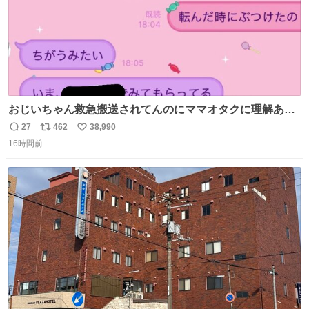
おじいちゃん救急搬送されてんのにママオタクに理解あっ
て不謹慎だけどウケる
27
462
38,990
返
リ
い
16時間前
信
ポ
い
数
ス
ね
ト
数
数