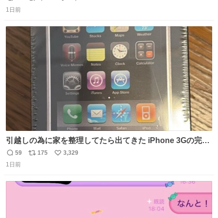
返
リ
い
1日前
信
ポ
い
数
ス
ね
ト
数
数
引越しの為に家を整理してたら出てきた iPhone 3Gの完全
未開封品 かなり前に楽天だかで買った多分未使用のデモ機
59
175
3,329
返
リ
い
で-が出るのだと思うんだよね ヤフオクで売れてない190万
1日前
信
ポ
い
があったけど初代じゃあるまいし流石にそこまではねぇ 日
数
ス
ね
本初のモデルではあるけど´д` ; #Apple #iPhone3G
ト
数
数