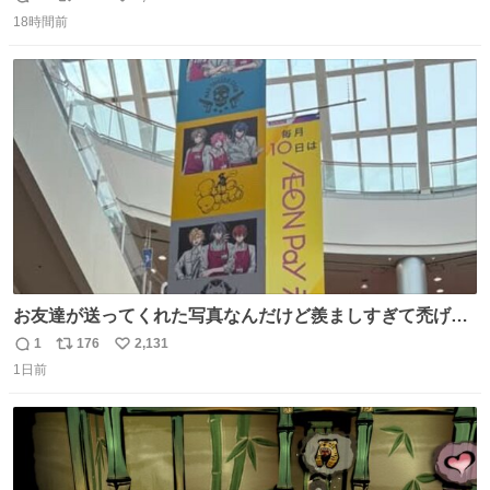
返
リ
い
18時間前
信
ポ
い
数
ス
ね
ト
数
数
お友達が送ってくれた写真なんだけど羨ましすぎて禿げそ
う
1
176
2,131
返
リ
い
1日前
信
ポ
い
数
ス
ね
ト
数
数