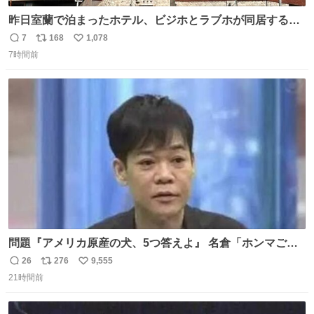
昨日室蘭で泊まったホテル、ビジホとラブホが同居する謎
形態だった。2階と3階の部屋数が異様に少ない。
7
168
1,078
返
リ
い
7時間前
信
ポ
い
数
ス
ね
ト
数
数
問題『アメリカ原産の犬、5つ答えよ』 名倉「ホンマごめ
ん。 日本」
26
276
9,555
返
リ
い
21時間前
信
ポ
い
数
ス
ね
ト
数