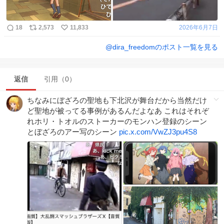
18
2,573
11,833
2026年6月7日
@
dira_freedom
のポスト一覧を見る
返信
引用（0）
ちなみにぼざろの聖地も下北沢が舞台だから当然だけ
ど聖地が被ってる事例があるんだよなあ これはそれぞ
れホリ・トオルのストーカーのモンハン登録のシーン
とぼざろのアー写のシーン
pic.x.com/VwZJ3pu4S8