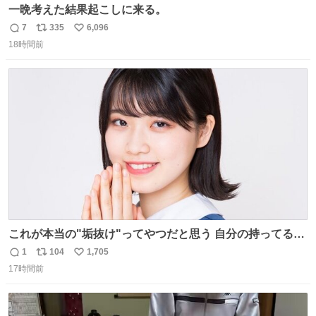
一晩考えた結果起こしに来る。
7
335
6,096
返
リ
い
18時間前
信
ポ
い
数
ス
ね
ト
数
数
これが本当の"垢抜け"ってやつだと思う 自分の持ってるポ
テンシャルを最大限活かしてるもん 私も整形とかじゃなく
1
104
1,705
返
リ
い
て、こういう垢抜け方したい
17時間前
信
ポ
い
数
ス
ね
ト
数