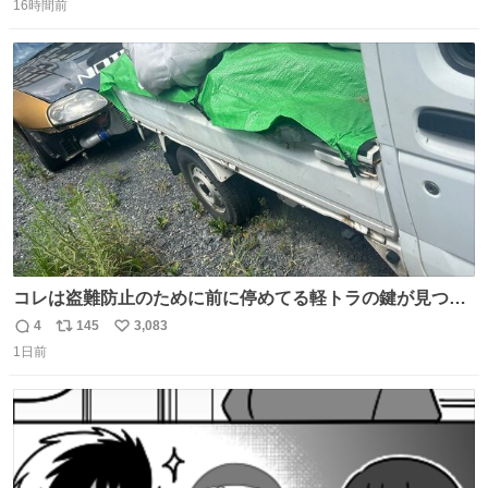
16時間前
信
ポ
い
数
ス
ね
ト
数
数
コレは盗難防止のために前に停めてる軽トラの鍵が見つか
らなくて 持ち主すら動かすことができない鉄壁のスープラ
4
145
3,083
返
リ
い
1日前
信
ポ
い
数
ス
ね
ト
数
数