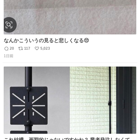
なんかこういうの見ると悲しくなる😔
20
117
5,023
返
リ
い
1日前
信
ポ
い
数
ス
ね
ト
数
数
これ結構、画期的じゃないですかね？ 業者発注しなくて