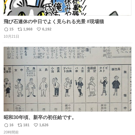
飛び石連休の中日でよく見られる光景 #現場猫
15
1,968
6,192
返
リ
い
10月21日
信
ポ
い
数
ス
ね
ト
数
数
昭和30年頃、新卒の初任給です。
16
181
1,626
返
リ
い
20時間前
信
ポ
い