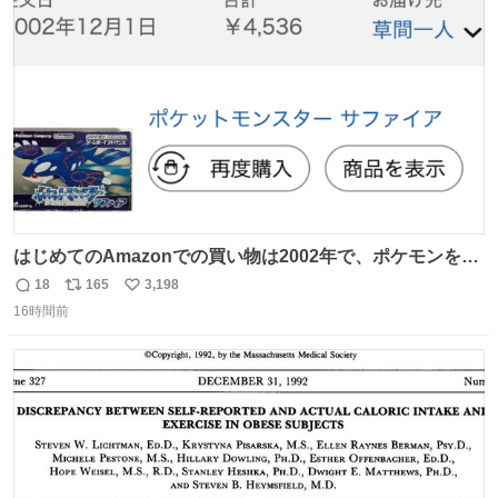
ト
数
数
はじめてのAmazonでの買い物は2002年で、ポケモンを買
ったようだ 24年前かぁ。
18
165
3,198
返
リ
い
16時間前
信
ポ
い
数
ス
ね
ト
数
数