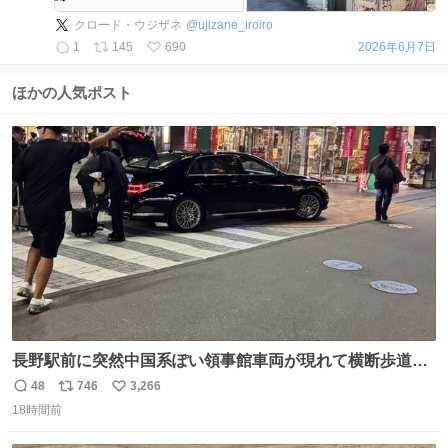
クロード・ウジザネ
@
ujizane_iroiro
1
145
690
2026年6月7日
ほかの人気ポスト
長野駅前に突然中国系ぽい領事館車両が現れて横断歩道に
停車して普通に荷物下ろし始めたけど超法規的活動だから
48
746
3,266
返
リ
い
治外法権なのすごい
18時間前
信
ポ
い
数
ス
ね