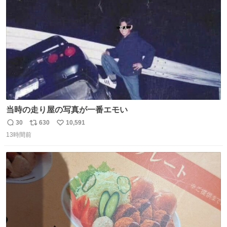
数
当時の走り屋の写真が一番エモい
30
630
10,591
返
リ
い
13時間前
信
ポ
い
数
ス
ね
ト
数
数