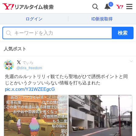
i
ログイン
ID新規取得
検索
人気ポスト
でぃら
@
dira_freedom
先週のルルットリリィ観てたら聖地がひで誘拐ポイントと同
じとかいうクッソいらない情報を打ち込まれた
pic.x.com/Y31WZEEgcG