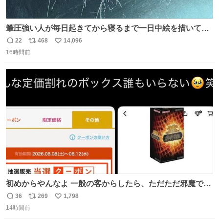
筆圧強い人が毎日起きてから寝るまで一日中絵を描いてる
とこうなる。 異常事態です。
22
468
14,096
返
リ
い
16時間前
信
ポ
い
数
ス
ね
ト
数
数
初めからやんなよ 一般の客からしたら、ただただ邪魔でし
かないのよ
36
269
1,798
返
リ
い
14時間前
信
ポ
い