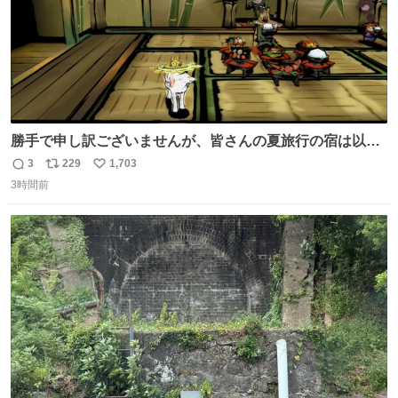
勝手で申し訳ございませんが、皆さんの夏旅行の宿は以下
のルールで決めさせてもらいます！ ←この投稿が1万いい
3
229
1,703
返
リ
い
ね以上 →この投稿が1万いいね未満 #宿の日 #Okami #大神
3時間前
信
ポ
い
数
ス
ね
ト
数
数