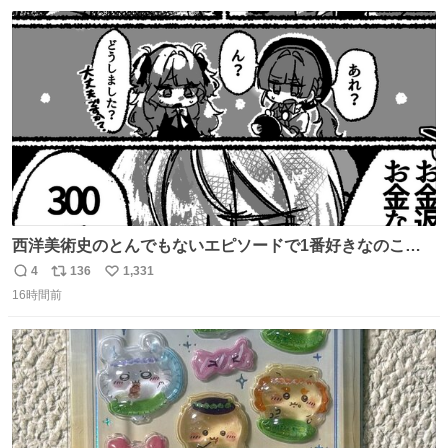
数
ス
ね
ト
数
数
西洋美術史のとんでもないエピソードで1番好きなのこれ
モネのエピソード大体面白い #絵がみの美術史創作
4
136
1,331
返
リ
い
16時間前
信
ポ
い
数
ス
ね
ト
数
数