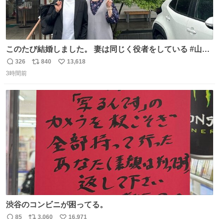
このたび結婚しました。 妻は同じく役者をしている #山下
ひかり です。 これからも一つひとつの作品に真摯に向き合
326
840
13,618
返
リ
い
い、役者として精進していきます。変わらず見守っていた
3時間前
信
ポ
い
だけたら嬉しいです。 写真は先日、妻の故郷へ行った時に
数
ス
ね
立ち寄った、妻のソウルフードのラーメン屋さんでの一枚
ト
数
数
🍜
渋谷のコンビニが困ってる。
85
3,060
16,971