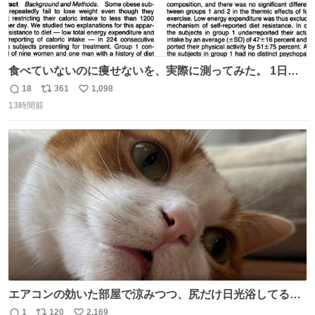
食べていないのに痩せないを、実際に測ってみた。 1日
1200kcal未満と申告しながら減量できない10人を、14日間
18
361
1,098
返
リ
い
調査。 本人の申告は平均1028kcal/日だったが、実際の摂
13時間前
信
ポ
い
取量は2081kcal/日。食事量を47％少なく、身体活動を
数
ス
ね
51％多く見積もっていた。
ト
数
数
エアコンの効いた部屋で涼みつつ、尻だけ日光浴してる猫
もはや貴族じゃん！
1
120
2,169