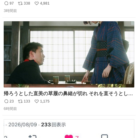
97
338
4,981
返
リ
い
3時間前
信
ポ
い
数
ス
ね
ト
数
数
帰ろうとした直美の草履の鼻緒が切れ それを直そうとした
小川がさらに壊し…… 結果、直美をおんぶして送ることに
23
133
1,175
返
リ
い
なりました。 👇鼻緒はいつも恋のキューピッド？
6時間前
信
ポ
い
web.nhk/tv/an/kazekaor…［見逃し配信中］ #朝ドラ #風
数
ス
ね
薫る 上坂樹里 甲斐翔真
ト
数
数