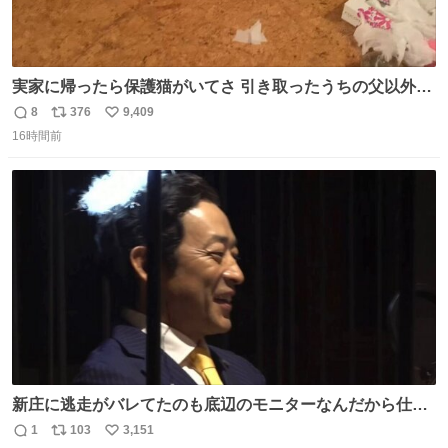
実家に帰ったら保護猫がいてさ 引き取ったうちの父以外に
は威嚇してくるよって話を聞いてたんだけど僕は大丈夫そ
8
376
9,409
返
リ
い
う 可愛いなこいつ
16時間前
信
ポ
い
数
ス
ね
ト
数
数
新庄に逃走がバレてたのも底辺のモニターなんだから仕方
ないと開き直る山本w w w w w w #VIVANT #悪役会議室
1
103
3,151
返
リ
い