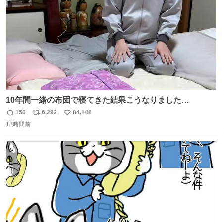
数
10年間一緒の布団で寝てきた結果こうなりました…
150
6,292
84,148
返
リ
い
18時間前
信
ポ
い
数
ス
ね
ト
数
数