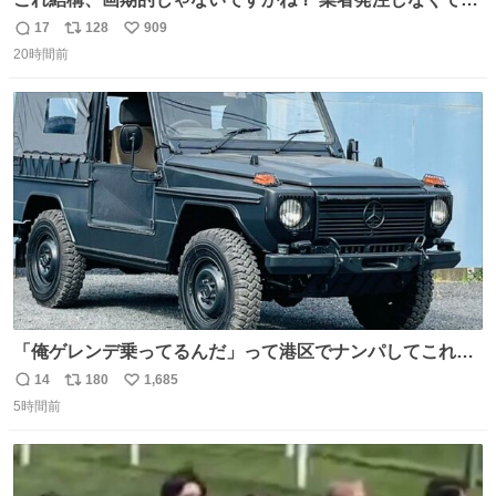
も、誰でも簡単に防犯カメラ設置が… 町の電気屋さんでも
17
128
909
返
リ
い
施工できそう
20時間前
信
ポ
い
数
ス
ね
ト
数
数
「俺ゲレンデ乗ってるんだ」って港区でナンパしてこれで
迎え行きたい
14
180
1,685
返
リ
い
5時間前
信
ポ
い
数
ス
ね
ト
数
数