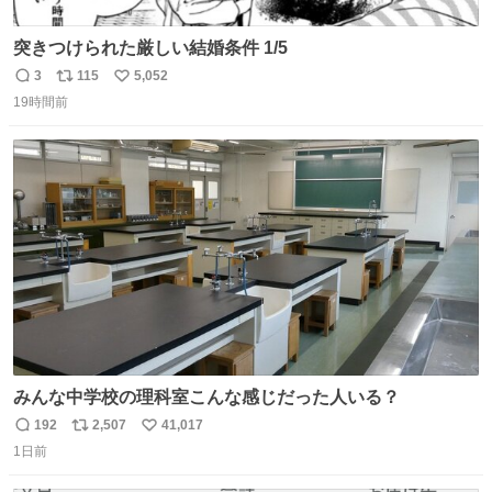
突きつけられた厳しい結婚条件 1/5
3
115
5,052
返
リ
い
19時間前
信
ポ
い
数
ス
ね
ト
数
数
みんな中学校の理科室こんな感じだった人いる？
192
2,507
41,017
返
リ
い
1日前
信
ポ
い
数
ス
ね