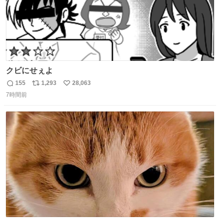
クビにせぇよ
155
1,293
28,063
返
リ
い
7時間前
信
ポ
い
数
ス
ね
ト
数
数