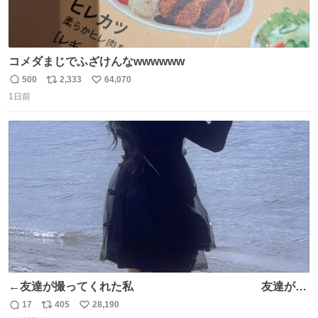
コメダまじでふざけんなwwwwww
500
2,333
64,070
返
リ
い
1日前
信
ポ
い
数
ス
ね
ト
数
数
←友達が撮ってくれた私 友達が描
いてくれた私→
17
405
28,190
返
リ
い