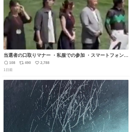
当選者の口取りマナー ・私服での参加 ・スマートフォンで
の撮影 ・調教師へ自分から握手を求める行為 ・シャツをズ
108
490
2,788
返
リ
い
ボンにインしていない服装 ・ボディーバッグの着用 私も口
1日前
信
ポ
い
ドリに参加したいので、出禁になる前に繰り返し案内して
数
ス
ね
ほしい #DMMバヌーシ
ト
数
数