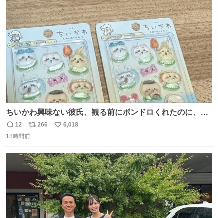
ト
数
数
ちいかわ興味ない彼氏、観る前にボンドロくれたのに、見
た後に返却求められた。くそう。
12
266
6,018
返
リ
い
18時間前
信
ポ
い
数
ス
ね
ト
数
数