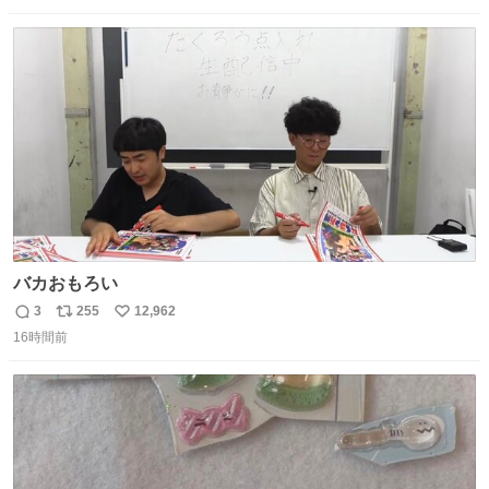
数
ス
ね
ト
数
数
バカおもろい
3
255
12,962
返
リ
い
16時間前
信
ポ
い
数
ス
ね
ト
数
数