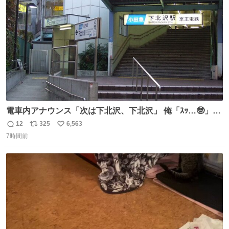
数
電車内アナウンス「次は下北沢、下北沢」 俺「ｽｯ…🤓」
(立ち上がる) 周りの乗客「(やっぱりな……)」
12
325
6,563
返
リ
い
7時間前
信
ポ
い
数
ス
ね
ト
数
数