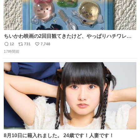
ちいかわ映画の2回目観てきたけど、やっぱりハチワレの
「ハモりすごいよッ…」に対するちいかわの「エ゛ッ!?(い
12
731
7,748
返
リ
い
まそんな場合じゃねぇだろお前よぉ)」が面白すぎる。
17時間前
信
ポ
い
数
ス
ね
ト
数
数
8月10日に籍入れました。 24歳です！人妻です！