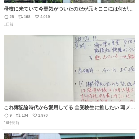
母校に来ていて今更気がついたのだが元々ここには何があ
ったのだろう…？_:(´ཀ`」 ∠):
25
168
4,019
返
リ
い
1日前
信
ポ
い
数
ス
ね
ト
数
数
これ簿記論時代から愛用してる 全受験生に推したい 写メし
たとこ、ピーーてレシートよりひと回り大きいサイズくら
9
134
1,970
返
リ
い
いで、シールで出てくるからペターって貼って間違ったと
16時間前
信
ポ
い
こメモメモして持ち歩いてるの 便利だから使って 回し者で
数
ス
ね
もPRでもないよ
ト
数