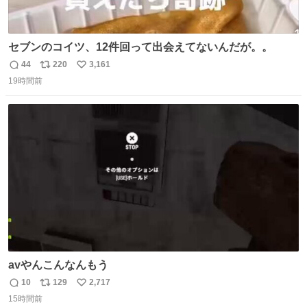
セブンのコイツ、12件回って出会えてないんだが。。
44
220
3,161
返
リ
い
19時間前
信
ポ
い
数
ス
ね
ト
数
数
avやんこんなんもう
10
129
2,717
返
リ
い
15時間前
信
ポ
い