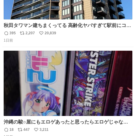
秋田タワマン建ちまくってる 高齢化ヤバすぎて駅前にコン
パクトシティつくって高齢者を住ませる考えらしい 病院も
395
2,207
20,839
返
リ
い
全部駅前にある
1日前
信
ポ
い
数
ス
ね
ト
数
数
沖縄の駿○屋にもエロゲあったと思ったらエロゲじゃなか
った
18
447
3,211
返
リ
い