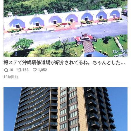
数
報ステで沖縄研修道場が紹介されてるね。ちゃんとした名
前出してないけど。#報道ステーション
10
168
1,052
返
リ
い
19時間前
信
ポ
い
数
ス
ね
ト
数
数