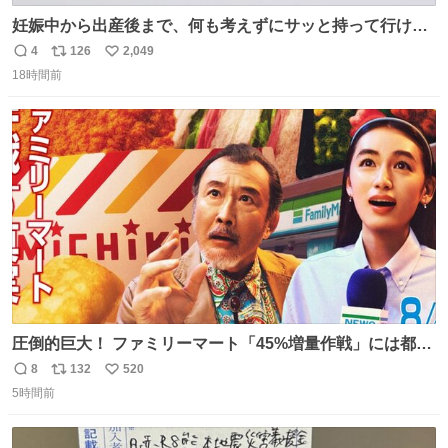
妊娠中から出産後まで、何も考えずにサッと持って行ける
ようなショルダーバッグが欲しいな〜と思っていたのだけ
4
126
2,049
返
リ
い
ど snidelでめちゃくちゃピッタリなものを見つけたので買
18時間前
信
ポ
い
った！✨ スマホと小物とペットボトルが入るの最高すぎる
数
ス
ね
🥹 しかもスマホ入れ独立してるしファスナーない！地味に
ト
数
数
嬉しいやつ！！！
圧倒的巨大！ ファミリーマート「45%増量作戦」には都市
伝説が隠されている、のかもしれない。 web-
8
132
520
返
リ
い
mu.jp/news/79509/
5時間前
信
ポ
い
数
ス
ね
ト
数