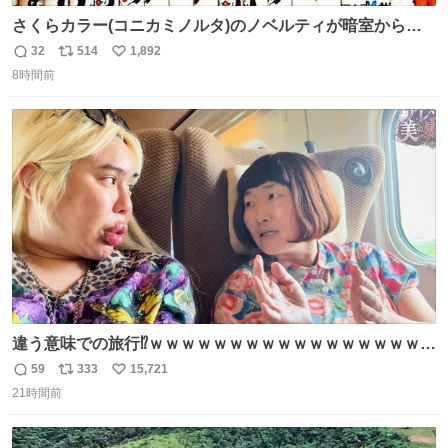
さくらカラー(コニカミノルタ)のノベルティが暗室から山
のように出てきた。 1970年代のものかなあ。 欽ちゃん鉛
32
514
1,892
返
リ
い
筆。どうすんの、これ。
8時間前
信
ポ
い
数
ス
ね
ト
数
数
違う意味での旅行⁉️ｗｗｗｗｗｗｗｗｗｗｗｗｗｗｗｗｗｗ
ｗ
59
333
15,721
返
リ
い
21時間前
信
ポ
い
数
ス
ね
ト
数