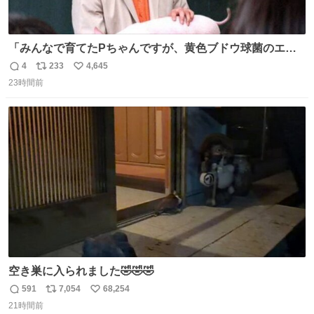
「みんなで育てたPちゃんですが、黄色ブドウ球菌のエン
テロトキシン（耐熱性毒素）が検出されたので、議論する
4
233
4,645
返
リ
い
までもなく処分が決まりました」
23時間前
信
ポ
い
数
ス
ね
ト
数
数
空き巣に入られました🤣🤣🤣
591
7,054
68,254
返
リ
い
21時間前
信
ポ
い