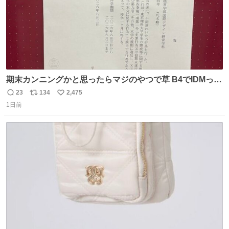
期末カンニングかと思ったらマジのやつで草 B4でIDMって
ことはおそらく就職だし、内定取り消し？ それと夏休み期
23
134
2,475
返
リ
い
間の停学って無意味じゃね？
1日前
信
ポ
い
数
ス
ね
ト
数
数