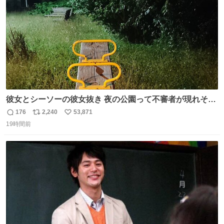
彼女とシーソーの彼女抜き 夜の公園って不審者が現れそう
で怖いんだよな
176
2,240
53,871
返
リ
い
19時間前
信
ポ
い
数
ス
ね
ト
数
数