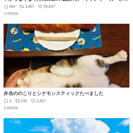
は、完全に見放されたんですが、 見事に85歳の父が治しま
264
3,407
35,937
返
リ
い
した。 うちの父は、トヨタカローラのボディをオート生産
22時間前
信
ポ
い
する、工業ロボットの製作者なんですが、 父が電動ベット
数
ス
ね
の配線をハンダで修理している横で、
ト
数
数
弁当ののこりとシナモンスティックたべました
2
235
3,427
返
リ
い
10時間前
信
ポ
い
数
ス
ね
ト
数
数