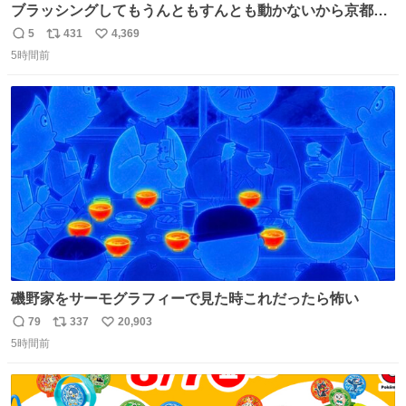
ブラッシングしてもうんともすんとも動かないから京都の
寺にある庭みたいになってる
5
431
4,369
返
リ
い
5時間前
信
ポ
い
数
ス
ね
ト
数
数
磯野家をサーモグラフィーで見た時これだったら怖い
79
337
20,903
返
リ
い
5時間前
信
ポ
い
数
ス
ね
ト
数