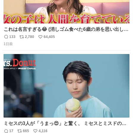
これは名言すぎる😂 (消しゴム食べた6歳の弟を思い出しな
がら)
133
2,780
64,405
返
リ
い
1日前
信
ポ
い
数
ス
ね
ト
数
数
ミセスの3人が「うまっ😍」と驚く、 ミセスとミスドのコ
ラボドーナツ🍏🍩 その味わいとは....！？ 『Mrs.
17
665
4,116