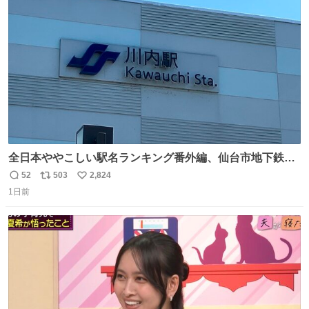
ト
数
数
全日本ややこしい駅名ランキング番外編、仙台市地下鉄川
内駅
52
503
2,824
返
リ
い
1日前
信
ポ
い
数
ス
ね
ト
数
数