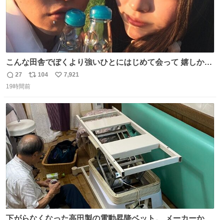
こんな田舎でぼくより強いひとにはじめて会って 嬉しかっ
たよ
27
104
7,921
返
リ
い
19時間前
信
ポ
い
数
ス
ね
ト
数
数
下がらなくなった高田製の電動昇降ベット。 メーカーから