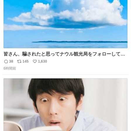
皆さん、騙されたと思ってナウル観光局をフォローしてみ
てください。たまに海とか島とかわけわからん画像が流れ
38
145
1,630
返
リ
い
てくるだけで、特に何も起こりません。
6時間前
信
ポ
い
数
ス
ね
ト
数
数