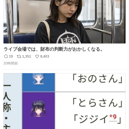
ライブ会場では、財布の判断力がおかしくなる。
19
1,351
8,403
返
リ
い
20時間前
信
ポ
い
数
ス
ね
ト
数
数