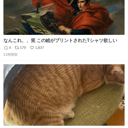
なんこれ、、笑 この絵がプリントされたTシャツ欲しい
4
170
1,837
返
リ
い
21時間前
信
ポ
い
数
ス
ね
ト
数
数