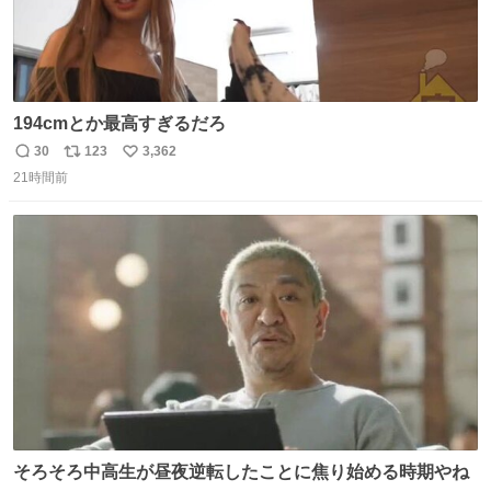
194cmとか最高すぎるだろ
30
123
3,362
返
リ
い
21時間前
信
ポ
い
数
ス
ね
ト
数
数
そろそろ中高生が昼夜逆転したことに焦り始める時期やね