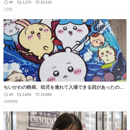
90
1,275
22,516
返
リ
い
1日前
信
ポ
い
数
ス
ね
ト
数
数
ちいかわの映画、幼児を連れて入場できる回があったので
子どもを連れて観てきたんですけど、セイレーンの登場シ
40
2,854
25,089
返
リ
い
ーンで場内のベビーが一斉に泣き出してたのがとてもよい
19時間前
信
ポ
い
映画体験でした。
数
ス
ね
ト
数
数