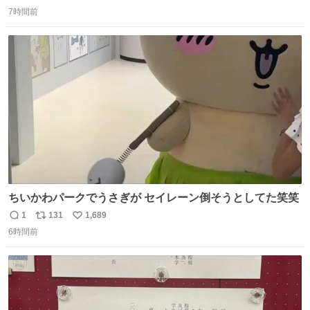
返
リ
い
ックス 🟦今治タオルハンカチ 「いいね」「保存」してファ
7時間前
信
ポ
い
ミマへGO👀
数
ス
ね
ト
数
数
ちいかわパークでうさぎが セイレーン倒そうとしてた笑笑
1
131
1,689
返
リ
い
6時間前
信
ポ
い
数
ス
ね
ト
数
数