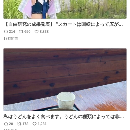
【自由研究の成果発表】 “スカートは回転によって広がる
が、岡澤恋によって270°までなら広がらずに回転が可能な
214
650
8,838
返
リ
い
ことが証明された！”
18時間前
信
ポ
い
数
ス
ね
ト
数
数
私はうどんをよく食べます。うどんの種類によっては非常
食にもなります。生うどんは消費期限が短く、冷凍うどん
20
178
1,281
返
リ
い