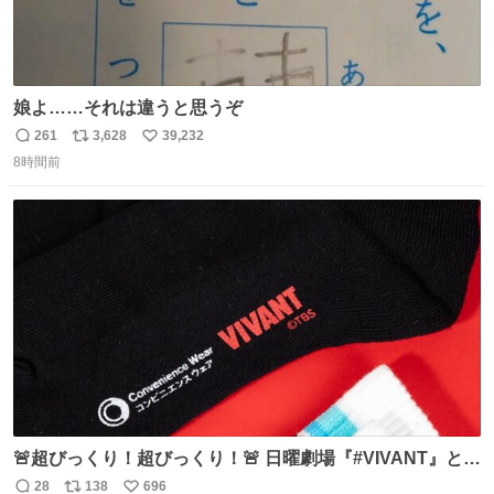
娘よ……それは違うと思うぞ
261
3,628
39,232
返
リ
い
8時間前
信
ポ
い
数
ス
ね
ト
数
数
🚨超びっくり！超びっくり！🚨 日曜劇場『#VIVANT』と
ファミマの #コンビニエンスウェア がコラボ！ 🧦ラインソ
28
138
696