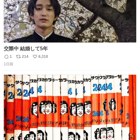
交際中 結婚して5年
1
214
6,310
返
リ
い
1日前
信
ポ
い
数
ス
ね
ト
数
数