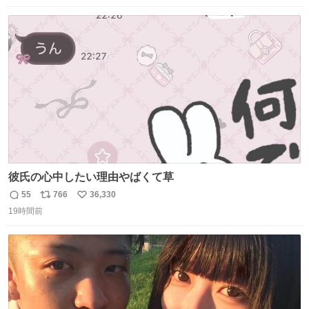
数
ス
ね
ト
数
数
彼氏の心中したい理由やばくて草
55
766
36,330
返
リ
い
19時間前
信
ポ
い
数
ス
ね
ト
数
数