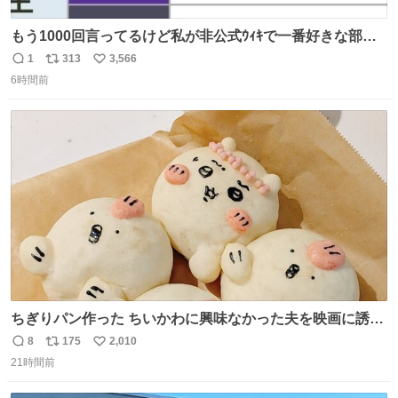
もう1000回言ってるけど私が非公式ｳｨｷで一番好きな部
分、これ
1
313
3,566
返
リ
い
6時間前
信
ポ
い
数
ス
ね
ト
数
数
ちぎりパン作った ちいかわに興味なかった夫を映画に誘い
出すことに成功したからさァ、永遠のいのち食べさせてか
8
175
2,010
返
リ
い
ら観に行くねッ🎫
21時間前
信
ポ
い
数
ス
ね