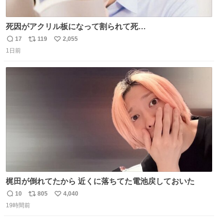
死因がアクリル板になって割られて死
亡……………！？！？
17
119
2,055
返
リ
い
1日前
信
ポ
い
数
ス
ね
ト
数
数
梶田が倒れてたから 近くに落ちてた電池戻しておいた
10
805
4,040
返
リ
い
19時間前
信
ポ
い