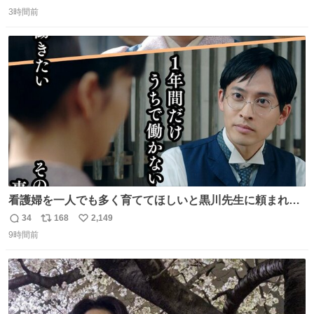
返
リ
い
Donut（ミセスドーナツ）』 8月7日（金）店頭販売開始🎉
3時間前
信
ポ
い
数
ス
ね
ト
数
数
看護婦を一人でも多く育ててほしいと黒川先生に頼まれ、
１年間だけ黒川病院で働くことにしたりん。 直美はその１
34
168
2,149
返
リ
い
年間で恵風看護婦会を立て直すと話しました。 👇このシー
9時間前
信
ポ
い
ンをぜひ本編で web.nhk/tv/an/kazekaor… #朝ドラ #風薫
数
ス
ね
る 見上愛 上坂樹里 平埜生成
ト
数
数