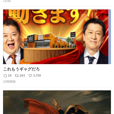
1日前
信
ポ
い
数
ス
ね
ト
数
数
これもうギャグだろ
19
263
3,709
返
リ
い
22時間前
信
ポ
い
数
ス
ね
ト
数
数