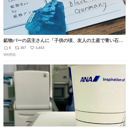
鉱物バーの店主さんに「子供の頃、友人の土産で青い石を
貰って、それがすごく気に入ってたのに、いつかの引越し
6
367
3,443
返
リ
い
で無くしてしまった」という話をしたら、 「お土産で買っ
9時間前
信
ポ
い
てきたくらいの価格感なら、ドイツの黒い森のフローライ
数
ス
ね
トかな…」と当たりつけてもらった。確かにこんな感じだ
ト
数
数
った気がする 凄い