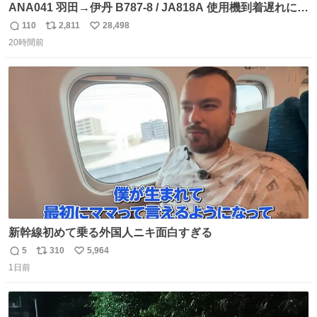
ANA041 羽田→伊丹 B787-8 / JA818A 使用機到着遅れにつ
き 「安全に支障ない範囲で1分1秒でも遅延回復に努めてお
110
2,811
28,498
返
リ
い
ります」と機長の気合い十分！ が、フライトは順調に進み
20時間前
信
ポ
い
すぎ… 「飛ばしすぎたせいか現在奈良県上空での待機を命
数
ス
ね
じられております」 でコンソメスープ吹き出しそうになり
ト
数
数
ましたw
新幹線初めて乗る外国人ニキ面白すぎる
5
310
5,964
返
リ
い
1日前
信
ポ
い
数
ス
ね
ト
数
数