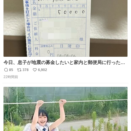
数
今日、息子が地震の募金したいと家内と郵便局に行ったみ
たいです。おもちゃとか買う選択肢もあったと思うけど、
85
378
6,902
返
リ
い
自分で貯めてた2万円を役に立てて欲しい、みんなも元気
22時間前
信
ポ
い
になって欲しいと。家内も一緒に募金したので、自分も何
数
ス
ね
かできたらなぁと思いました。
ト
数
数