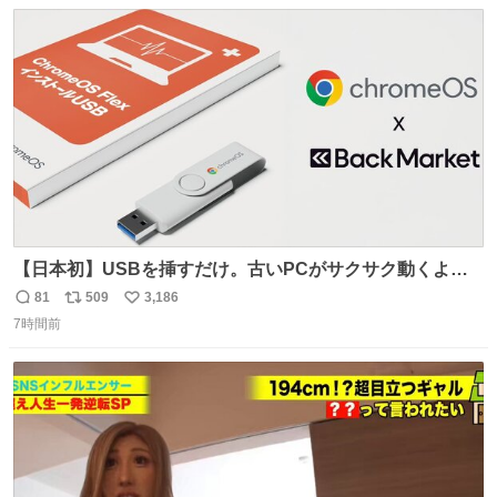
数
ス
ね
ト
数
数
【日本初】USBを挿すだけ。古いPCがサクサク動くよう
になるサービス news.livedoor.com/article/detail… 欧米で
81
509
3,186
返
リ
い
話題の企業「Back Market」がGoogleとタッグを組み、
7時間前
信
ポ
い
PC復活プロジェクトを日本で開始。古いパソコンに軽量
数
ス
ね
OSをインストールし、再び快適に使えるようにする。
ト
数
数
USBが当たるキャンペーンも開催中。