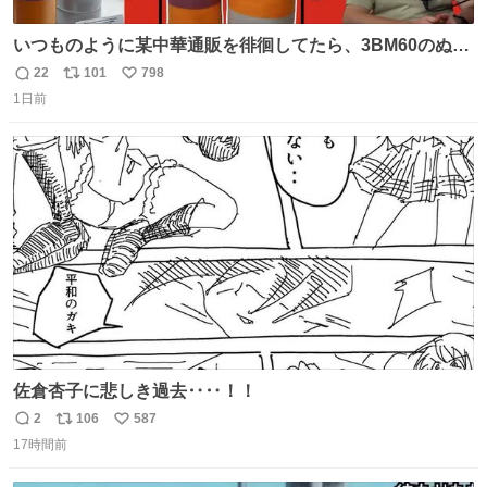
いつものように某中華通販を徘徊してたら、3BM60のぬい
ぐるみを発見してしまった…。
22
101
798
返
リ
い
1日前
信
ポ
い
数
ス
ね
ト
数
数
佐倉杏子に悲しき過去‥‥！！
2
106
587
返
リ
い
17時間前
信
ポ
い
数
ス
ね