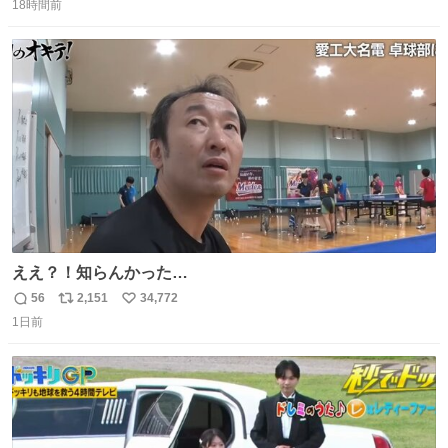
18時間前
信
ポ
い
数
ス
ね
ト
数
数
ええ？！知らんかった…
56
2,151
34,772
返
リ
い
1日前
信
ポ
い
数
ス
ね
ト
数
数