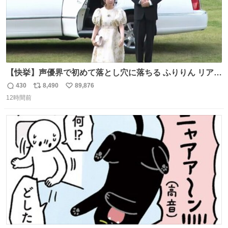
【快挙】声優界で初めて落とし穴に落ちる ふりりん リアク
ションが最高過ぎる🤣 #ドッキリGP #降幡愛
430
8,490
89,876
返
リ
い
12時間前
信
ポ
い
数
ス
ね
ト
数
数