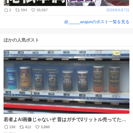
2
594
30,567
2026年6月7日
@
_____arajun
のポスト一覧を見る
ほかの人気ポスト
若者よAI画像じゃないぞ 昔はガチで2リットル売ってたん
やでw
150
412
3,080
返
リ
い