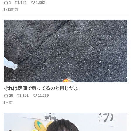
まで豆腐って気づかなかった🤣✨ふわふわで食べ応えある
1
164
1,362
返
リ
い
し普通につくねより好きかもしれん🥹🤍 ダイエット中でも
17時間前
信
ポ
い
罪悪感なく食べられるの最高👇
数
ス
ね
ト
数
数
それは定価で買ってるのと同じだよ
29
101
11,269
返
リ
い
1日前
信
ポ
い
数
ス
ね
ト
数
数