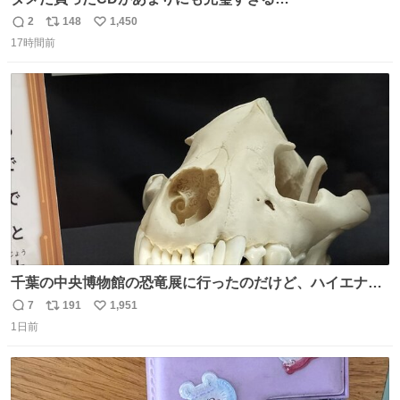
2
148
1,450
返
リ
い
17時間前
信
ポ
い
数
ス
ね
ト
数
数
千葉の中央博物館の恐竜展に行ったのだけど、ハイエナの
鼻の奥の構造が素敵すぎて張り付いてしまった
7
191
1,951
返
リ
い
1日前
信
ポ
い
数
ス
ね
ト
数
数