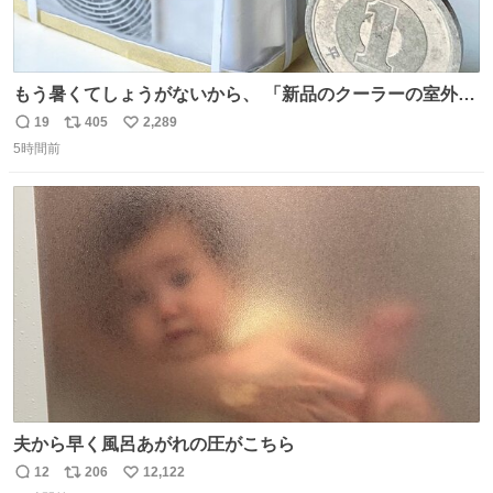
もう暑くてしょうがないから、 「新品のクーラーの室外機
のミニチュア」 でも見ていってよ
19
405
2,289
返
リ
い
5時間前
信
ポ
い
数
ス
ね
ト
数
数
夫から早く風呂あがれの圧がこちら
12
206
12,122
返
リ
い