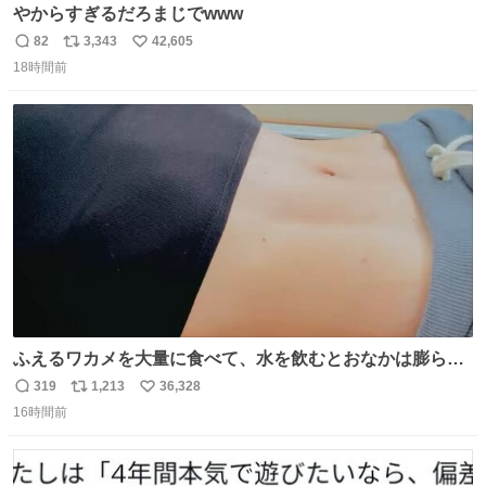
やからすぎるだろまじでwww
82
3,343
42,605
返
リ
い
18時間前
信
ポ
い
数
ス
ね
ト
数
数
ふえるワカメを大量に食べて、水を飲むとおなかは膨ら
む・・・・！？ ⚠️よい子は絶対マネしないでね⚠️ #夏休み
319
1,213
36,328
返
リ
い
の自由研究
16時間前
信
ポ
い
数
ス
ね
ト
数