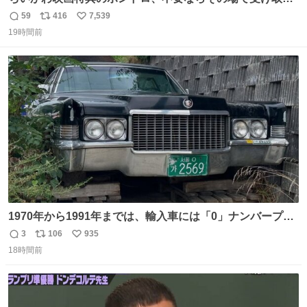
辞退すれば良いのに白々しい
59
416
7,539
返
リ
い
19時間前
信
ポ
い
数
ス
ね
ト
数
数
1970年から1991年までは、輸入車には「0」ナンバープレ
ートが使用されていました。 その後、この制度は廃止さ
3
106
935
返
リ
い
れ、すべての「0」ナンバープレートは抹消・無効化され
18時間前
信
ポ
い
ました。 ところが最近、その「0」ナンバープレートを装
数
ス
ね
着した車両が発見されました。 今でも残っていること自体
ト
数
数
が奇跡です……。