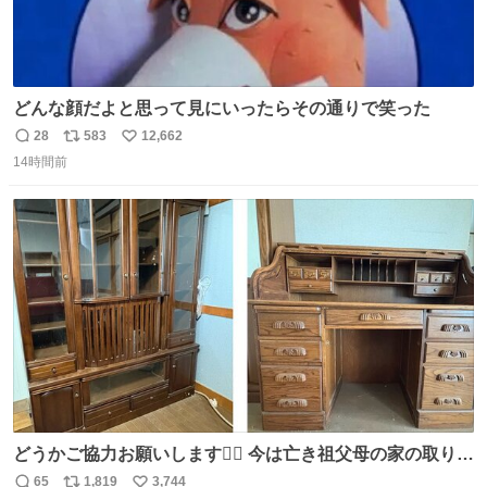
どんな顔だよと思って見にいったらその通りで笑った
28
583
12,662
返
リ
い
14時間前
信
ポ
い
数
ス
ね
ト
数
数
どうかご協力お願いします🙇‍♂️ 今は亡き祖父母の家の取り壊
しが決まり、どうしても処分して欲しくない食器棚と机の
65
1,819
3,744