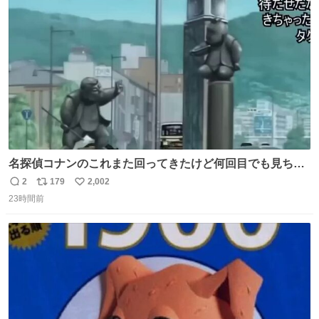
ト
数
数
名探偵コナンのこれまた回ってきたけど何回目でも見ちゃ
う魔力あるのよな
2
179
2,002
返
リ
い
23時間前
信
ポ
い
数
ス
ね
ト
数
数