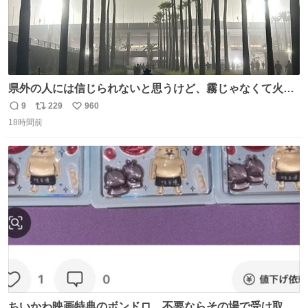
県外の人には信じられないと思うけど、霧じゃなくて火山
灰です🌋 #桜島
9
229
960
返
リ
い
18時間前
信
ポ
い
数
ス
ね
ト
数
数
ちいかわ映画特典のボンドロ、不要ならその場で受け取り