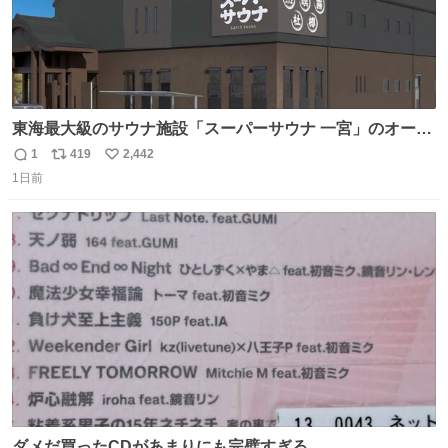
東海最大級のサウナ施設「スーパーサウナ 一宮」のオープ
ン日が2026年9月8日に決定‼️ 5種類の本格サウナや4種類の
1
419
2,442
返
リ
い
⽔⾵呂、約50名が同時に休息できる休憩スペースなど、男
1日前
信
ポ
い
性が求める設備を極限まで突き詰めた「サウナの理想郷」
数
ス
ね
😍😍😍 ⬇️詳細ページ⬇️ supersento.com/chubu/aichi/ic…
ト
数
数
ダメだ買ったCDがあまりにも完璧すぎる…