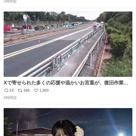
5時間前
信
ポ
い
数
ス
ね
ト
数
数
Xで寄せられた多くの応援や温かいお言葉が、復旧作業に
携わる社員の大きな励みとなっております。ありがとうご
24
386
1,900
返
リ
い
ざいます。 九州道
2時間前
信
ポ
い
数
ス
ね
ト
数
数