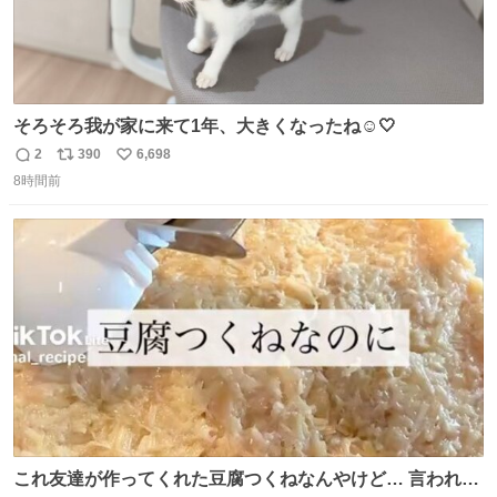
そろそろ我が家に来て1年、大きくなったね☺️🤍
2
390
6,698
返
リ
い
8時間前
信
ポ
い
数
ス
ね
ト
数
数
これ友達が作ってくれた豆腐つくねなんやけど… 言われる