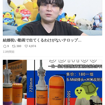
結婚祝い動画で出てくるわけがないテロップ
youtu.be/4pJ7U22AYtw
9
380
4,974
返
リ
い
11時間前
信
ポ
い
数
ス
ね
ト
数
数