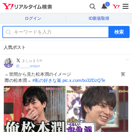
i
ログイン
ID新規取得
検索
人気ポスト
ましゅまろ®
@
_____arajun
←世間から見た松本潤のイメージ 実
際の松本潤→
#
私の好きな嵐
pic.x.com/txi32DzQTe