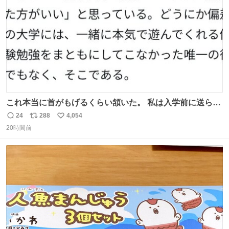
数
これ本当に首がもげるくらい頷いた。 私は入学前に送られ
てきた、大学のサークル紹介冊子を見た時点で終わりを感
24
288
4,054
返
リ
い
じたので、女子大でもないくせに偏差値の高い大学のイン
20時間前
信
ポ
い
カレサークルに突撃して所属するという奇行で事なきを得
数
ス
ね
た。 高偏差値に行けないならせめてそれくらいした方が予
ト
数
数
後がいいです。 https://t.co/9nMHIrETkw