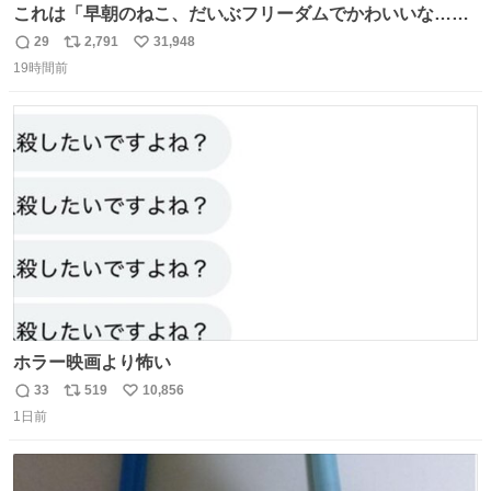
これは「早朝のねこ、だいぶフリーダムでかわいいな…」
の絵日記です🎐
29
2,791
31,948
返
リ
い
19時間前
信
ポ
い
数
ス
ね
ト
数
数
ホラー映画より怖い
33
519
10,856
返
リ
い
1日前
信
ポ
い
数
ス
ね
ト
数