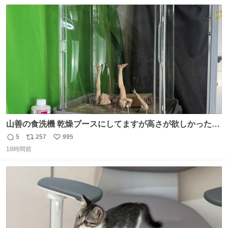
数
ス
ね
ト
数
数
山善の食洗機 乾燥ブースにしてますが高さが欲しかったの
でコレクションケースを置くだけのツルセコ改造 扉が手前
5
257
995
返
リ
い
に開き天井の温度もしっかり上がるのでかなり使いやすく
18時間前
信
ポ
い
なりました😎
数
ス
ね
ト
数
数