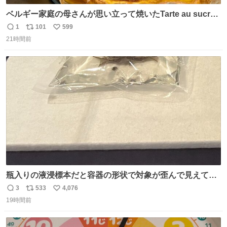
ベルギー家庭の母さんが思い立って焼いたTarte au sucre
は「砂糖のケーキ」。パイ生地に砂糖をたっぷり振りか
1
101
599
返
リ
い
け、クリームと卵の液を注いで焼くだけ。溶けた砂糖はね
21時間前
信
ポ
い
っとり甘い層になり、懐かしい味。「フランス北部とベル
数
ス
ね
ギーのだよ」というこれ、素朴な焼菓子に見えてナポレオ
ト
数
数
ン戦争の歴史があった。
瓶入りの液浸標本だと容器の形状で対象が歪んで見えてし
まうことから、なるべく歪みがない状態で観察しやすいよ
3
533
4,076
返
リ
い
うにこのような形で保存していると前に科博の先生から教
19時間前
信
ポ
い
えてもらった #国立科学博物館
数
ス
ね
ト
数