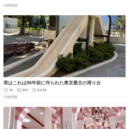
返
リ
い
引き取り手を探しております この2つは私の祖母が当初一
18時間前
信
ポ
い
目惚れで購入したもので、祖母はc型肝炎で58歳という若
数
ス
ね
さで亡くなりましたが、この家具達をとても大切にしてお
ト
数
数
りました 続く↓
実はこれは96年前に作られた東京最古の滑り台
35
991
9,639
返
リ
い
18時間前
信
ポ
い
数
ス
ね
ト
数
数