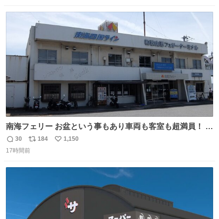
から、猫のこの可愛さと愛嬌なら未来永劫ほかの人間に可
数
ス
ね
愛がられて困ることもなかろうなと思ったのでやっぱり猫
ト
数
数
よ不老不死でいてくれ
南海フェリー お盆という事もあり車両も客室も超満員！ 廃
止になったらどうなるのコレ？
30
184
1,150
返
リ
い
17時間前
信
ポ
い
数
ス
ね
ト
数
数