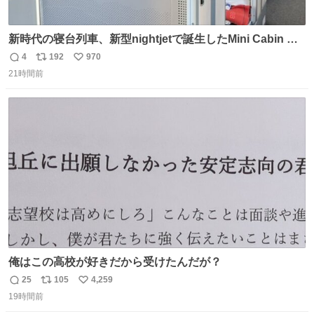
新時代の寝台列車、新型nightjetで誕生したMini Cabin ま
さに走るカプセルホテルといった感じで、一人旅で利用す
4
192
970
返
リ
い
るのにはちょうどいい設備。 他の人も言ってましたが、サ
21時間前
信
ポ
い
ンライズの後継に欲しい…
数
ス
ね
ト
数
数
俺はこの高校が好きだから受けたんだが？
25
105
4,259
返
リ
い
19時間前
信
ポ
い