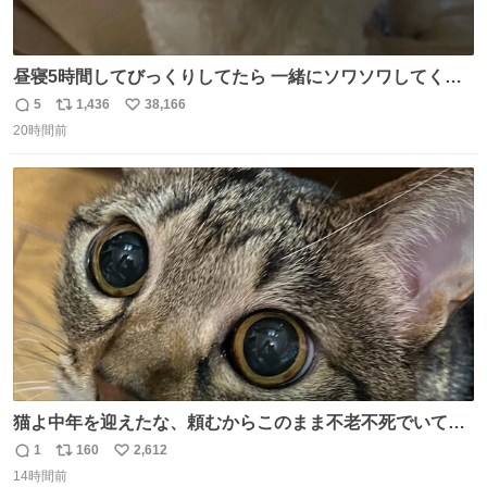
昼寝5時間してびっくりしてたら 一緒にソワソワしてくれ
た
5
1,436
38,166
返
リ
い
20時間前
信
ポ
い
数
ス
ね
ト
数
数
猫よ中年を迎えたな、頼むからこのまま不老不死でいてく
れ…と願ってから、いや人間の家族が死に絶えて猫だけこ
1
160
2,612
返
リ
い
の世に置いていくなんてひどいことはできない…と思って
14時間前
信
ポ
い