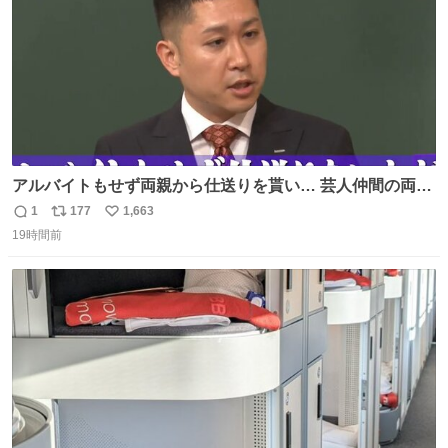
アルバイトもせず両親から仕送りを貰い… 芸人仲間の両親
のスネまでかじる!? ドンデコルテ銀次⚡️ 無料見逃し配信は
1
177
1,663
返
リ
い
こちらから ▶︎abema.go.link/gBLVb ◤しくじり先生
19時間前
信
ポ
い
ABEMAにて毎週最新話無料配信中◢ @10000nabe
数
ス
ね
@akmllube0617
ト
数
数