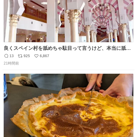
良くスペイン村を舐めちゃ駄目って言うけど、本当に舐め
ちゃ行けないのはスペィン村ホテル🏛🏨 だってロビーから
13
925
6,867
返
リ
い
中庭抜けるだけでこの有様🤩 ディズニーホテル泊まってる
21時間前
信
ポ
い
場所じゃない。 5年振りの志摩スペイン村パルケエスパー
数
ス
ね
ニャは益々素晴らしい場所になってる
ト
数
数