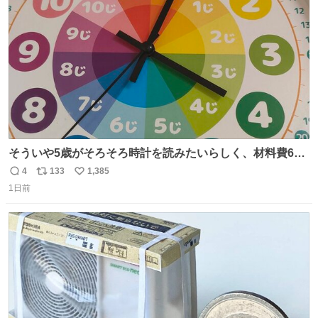
数
そういや5歳がそろそろ時計を読みたいらしく、材料費600
円で作れる知育時計作ってみた！ めっちゃ簡単！ ありがと
4
133
1,385
返
リ
い
う先人！
1日前
信
ポ
い
数
ス
ね
ト
数
数