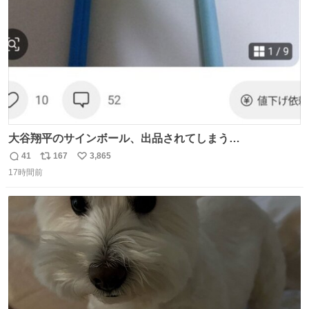
数
大谷翔平のサインボール、出品されてしまう…
41
167
3,865
返
リ
い
17時間前
信
ポ
い
数
ス
ね
ト
数
数