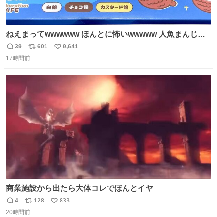
ねえまってwwwwww ほんとに怖いwwwww 人魚まんじゅ
う買ってきたから私も永遠のいのちを…ぐへへ…と思いな
39
601
9,641
返
リ
い
がら1つ食べたら 奥歯欠けたんだけど！！！！？？？ しか
17時間前
信
ポ
い
もガッツリ😭 まんじゅうだよ？？？？？？ ガリッて言っ
数
ス
ね
たから何？と思って口から出したら自分の歯wwwwww セ
ト
数
数
イレーンの呪いじゃん😭
商業施設から出たら大体コレでほんとイヤ
4
128
833
返
リ
い
20時間前
信
ポ
い