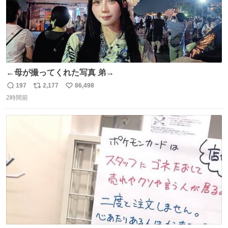
←母が撮ってくれた写真 弟→
197
2,177
86,498
返
リ
い
2時間前
信
ポ
い
数
ス
ね
ト
数
数