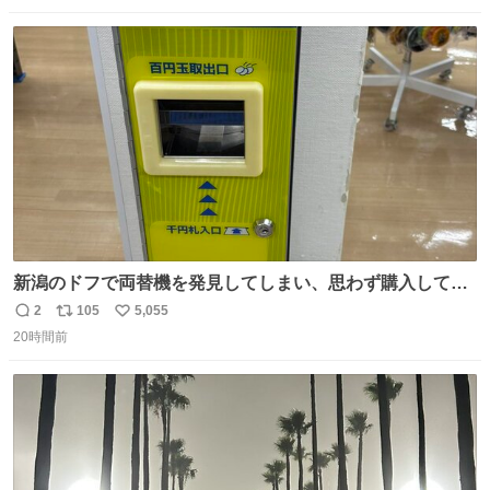
数
ス
ね
ト
数
数
新潟のドフで両替機を発見してしまい、思わず購入してし
まい大阪に発送するイベントが発生
2
105
5,055
返
リ
い
20時間前
信
ポ
い
数
ス
ね
ト
数
数