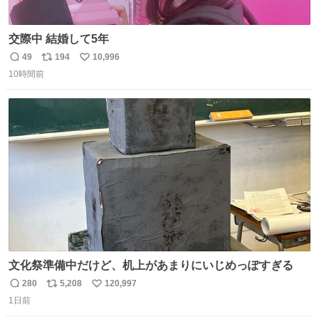
交際中 結婚して5年
49
194
10,996
返
リ
い
10時間前
信
ポ
い
数
ス
ね
ト
数
数
文化祭準備中だけど、机上があまりにいじめっぽすぎる
280
5,208
120,997
返
リ
い
1日前
信
ポ
い