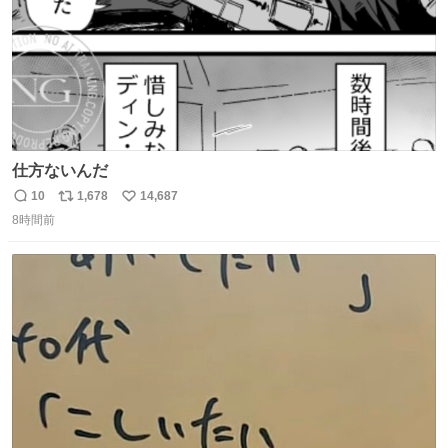
仕方ないんだ
10
1,678
14,687
返
リ
い
8時間前
信
ポ
い
数
ス
ね
ト
数
数