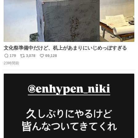
文化祭準備中だけど、机上があまりにいじめっぽすぎる
179
3,078
69,128
返
リ
い
23時間前
信
ポ
い
数
ス
ね
ト
数
数