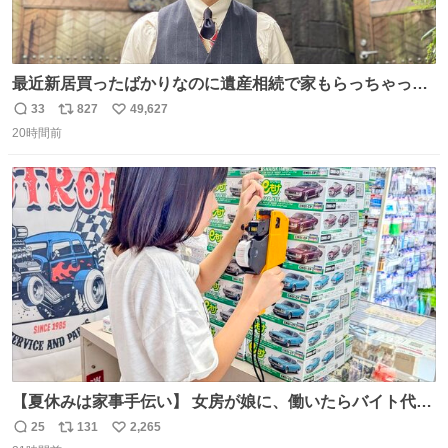
最近新居買ったばかりなのに遺産相続で家もらっちゃった
長男
33
827
49,627
返
リ
い
20時間前
信
ポ
い
数
ス
ね
ト
数
数
【夏休みは家事手伝い】 女房が娘に、働いたらバイト代も
らえば？と言ったら、娘は、いらない、と言って黙々と働
25
131
2,265
返
リ
い