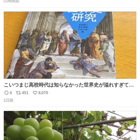
いてくれました。 あとでソフトクリーム買ってやろうと思
21時間前
信
ポ
い
いました。
数
ス
ね
ト
数
数
こいつまじ高校時代は知らなかった世界史が溢れすぎてて
𝑩𝑰𝑮 𝑳𝑶𝑽𝑬＿＿
4
451
8,070
返
リ
い
1日前
信
ポ
い
数
ス
ね
ト
数
数