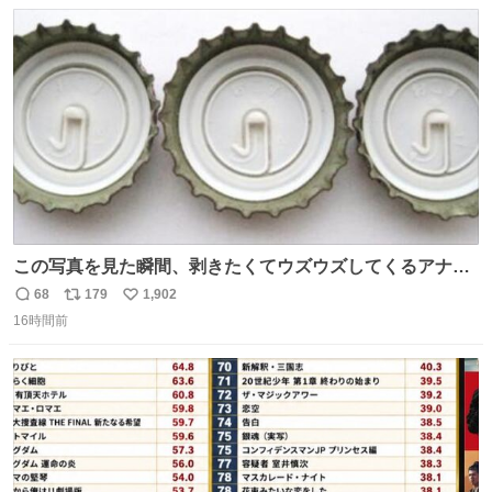
数
ス
ね
ト
数
数
この写真を見た瞬間、剥きたくてウズウズしてくるアナ
タ、完全なる同世代（笑） #70年代 #80年代 #昭和レト
68
179
1,902
返
リ
い
ロ
16時間前
信
ポ
い
数
ス
ね
ト
数
数