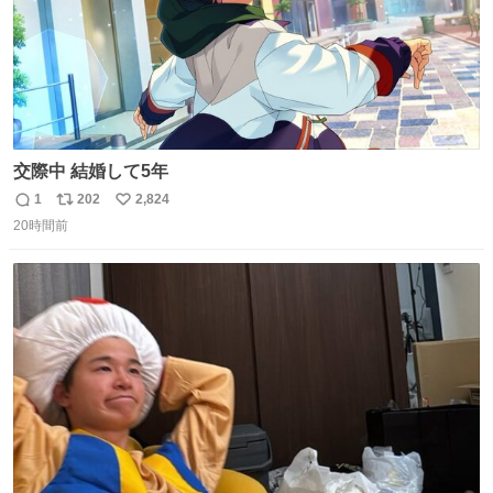
交際中 結婚して5年
1
202
2,824
返
リ
い
20時間前
信
ポ
い
数
ス
ね
ト
数
数