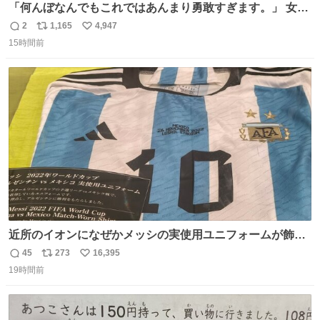
「何んぼなんでもこれではあんまり勇敢すぎます。」 女性
の立ち振る舞い指南コーナーで、大股を「下品」や「はし
2
1,165
4,947
返
リ
い
たない」という言葉を使わず「勇敢すぎます」と洒落っ気
15時間前
信
ポ
い
たっぷりにたしなめる当時の言葉選びよ 勇敢すぎます、使
数
ス
ね
っていきたい… （昭和4年婦人倶楽部新年号より）
ト
数
数
近所のイオンになぜかメッシの実使用ユニフォームが飾っ
てあっておもろい
45
273
16,395
返
リ
い
19時間前
信
ポ
い
数
ス
ね
ト
数
数