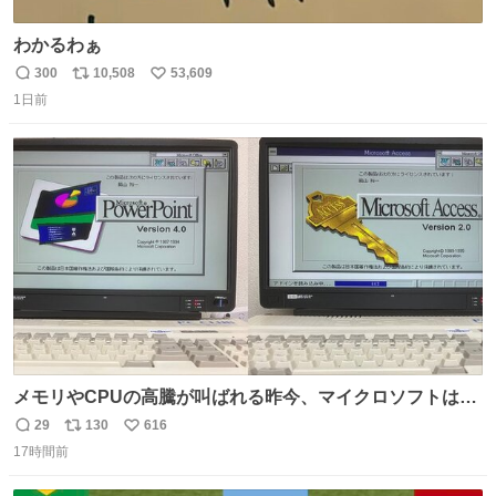
わかるわぁ
300
10,508
53,609
返
リ
い
1日前
信
ポ
い
数
ス
ね
ト
数
数
メモリやCPUの高騰が叫ばれる昨今、マイクロソフトは原
点に立ち戻るべきです。 Windows 3.1の頃は数MBのメモ
29
130
616
返
リ
い
リと32bitで25MHz程度のCPUで、主要なオフィスのツー
17時間前
信
ポ
い
ルが動いていたのですから…
数
ス
ね