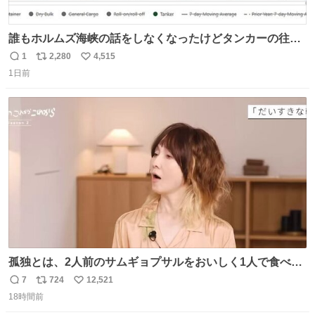
誰もホルムズ海峡の話をしなくなったけどタンカーの往来
は消滅したままですねと
1
2,280
4,515
返
リ
い
1日前
信
ポ
い
数
ス
ね
ト
数
数
孤独とは、2人前のサムギョプサルをおいしく1人で食べる
ことである←好きすぎる
7
724
12,521
返
リ
い
18時間前
信
ポ
い