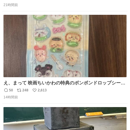
返
リ
い
けられて空き部屋が無いからたまに見かけるけどロクに会
21時間前
信
ポ
い
話したことも無い一人娘と同じ部屋で寝るように言われ恐
数
ス
ね
る恐る部屋の扉を開けた先にこの光景が待ってた時の少年
ト
数
数
の反応を答えよ
え、まって 映画ちいかわの特典のボンボンドロップシール
もうメルカリにでてるやん #ちいかわ
50
248
2,613
返
リ
い
14時間前
信
ポ
い
数
ス
ね
ト
数
数