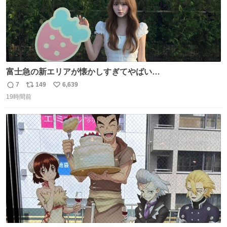
富士急の新エリアが懐かしすぎてやばい…
7
149
6,639
返
リ
い
19時間前
信
ポ
い
数
ス
ね
ト
数
数