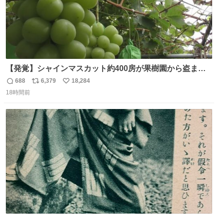
【発覚】シャインマスカット約400房が果樹園から盗まれ
る 栃木・佐野市 news.livedoor.com/article/detail… 被害
688
6,379
18,284
返
リ
い
に遭った果樹園には防犯カメラなどはなく、シャインマス
18時間前
信
ポ
い
カットが盗まれた木には刃物などで切られた跡が。市内で
数
ス
ね
今年に入って同様の被害は確認されておらず、警察はパト
ト
数
数
ロールを強化する。