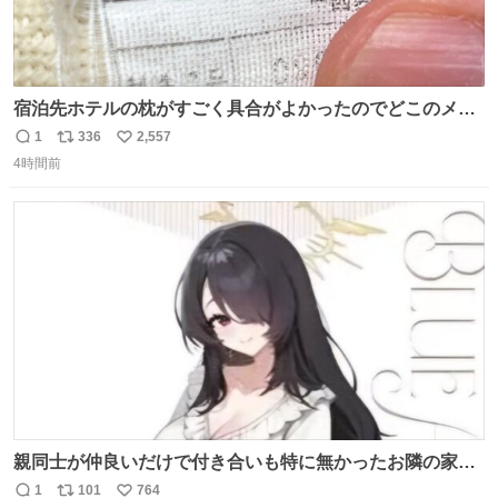
宿泊先ホテルの枕がすごく具合がよかったのでどこのメー
カーだろうとタグを見たら フラソスベッド という聞いたこ
1
336
2,557
返
リ
い
とのない会社で困ってる。該当の渋谷区の住所にもそんな
4時間前
信
ポ
い
会社ないっぽいし。Googleで尋ねてもフランスベッドって
数
ス
ね
いうパチモンみたいな名前の会社のことしか教えてくれな
ト
数
数
いし詰んでる
親同士が仲良いだけで付き合いも特に無かったお隣の家に
自分とこの親が外せない用事があるからと半ば強制的に預
1
101
764