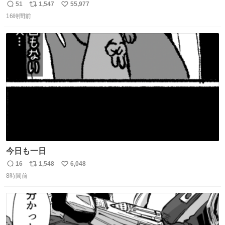
51
1,547
55,977
返
リ
い
16時間前
信
ポ
い
数
ス
ね
ト
数
数
今日も一日
16
1,548
6,048
返
リ
い
8時間前
信
ポ
い
数
ス
ね
ト
数
数