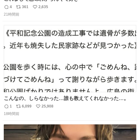
4
361
2,635
返
リ
い
21時間前
信
ポ
い
数
ス
ね
ト
数
数
こんなの、しらなかった…誰も教えてくれなかった…。
1
6,099
25,908
返
リ
い
18時間前
信
ポ
い
数
ス
ね
ト
数
数