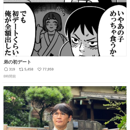
数
弟の初デート
319
5,458
77,959
返
リ
い
8時間前
信
ポ
い
数
ス
ね
ト
数
数