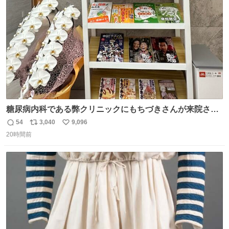
数
糖尿病内科である弊クリニックにもちづきさんが来院され
ました。
54
3,040
9,096
返
リ
い
20時間前
信
ポ
い
数
ス
ね
ト
数
数