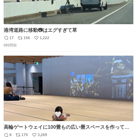
港湾道路に移動📷はエグすぎて草
17
156
1,222
返
リ
い
8時間前
信
ポ
い
数
ス
ね
ト
数
数
高輪ゲートウェイに100畳もの広い畳スペースを作ってく
れた人本当にありがとう🥹🙏 おかげで遠くから一生懸命ず
8
170
3,269