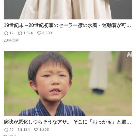
19世紀末～20世紀初頭のセーラー襟の水着・運動着が可可
愛くて100年以上前とは思えないデザイン。当時女性や子
12
1,324
6,309
返
リ
い
どものファッションにマリンルックが取り入れられるよう
20時間前
信
ポ
い
になり、その後、通学服や運動着、水着にも広がっていっ
数
ス
ね
たそう。紫外線が気になる現代なら、ラッシュガード感覚
ト
数
数
で着られそうですね。
病状が悪化しつらそうなアサ。 そこに「おっかぁ」と避病
院の外から、息子・長太郎の声が……。 りんは父上との最
40
134
1,803
返
リ
い