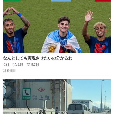
ト
数
数
なんとしても実現させたいの分かるわ
8
125
5,719
返
リ
い
18時間前
信
ポ
い
数
ス
ね
ト
数
数