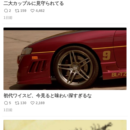
二大カップルに見守られてる
2
159
4,462
返
リ
い
1日前
信
ポ
い
数
ス
ね
ト
数
数
初代ワイスピ、今見ると味わい深すぎるな
5
130
2,169
返
リ
い
1日前
信
ポ
い
数
ス
ね
ト
数