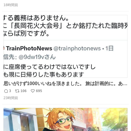
返
リ
い
り這いで私めがけて来てくれる娘を、思う存分眺められま
18時間前
信
ポ
い
した🤣💖 📍MoN Takanawa 4F
数
ス
ね
ト
数
数
思いがけず1000いいねを頂きました。 旅は計画的に。あな
たの旅は誰も保証してくれない。 お金を出したら際限なく
3
106
695
返
リ
い
ワガママを受け入れてくれると思うな。それはカスハラ。
23時間前
信
ポ
い
席の保証と快適な空間はお金で買える。苦言は買ってから
数
ス
ね
言え。 以上、乗り鉄の端くれの意見でした。
ト
数
数