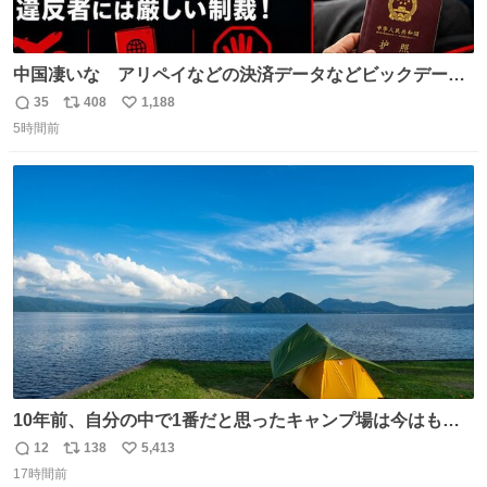
中国凄いな アリペイなどの決済データなどビックデータ
で海外にいる中国人の監視をはじめ、多額の資金決済など
35
408
1,188
返
リ
い
があれば帰国命令を出しはじめたらしい。そして、パスポ
5時間前
信
ポ
い
ート取上げで二度と出国できないと、、
数
ス
ね
ト
数
数
10年前、自分の中で1番だと思ったキャンプ場は今はもう
ない
12
138
5,413
返
リ
い
17時間前
信
ポ
い