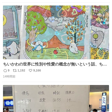
数
ス
ね
ト
数
数
ちいかわの世界に性別や性愛の概念が無いという話、ちい
かわタロットでも恋人・女帝・女教皇あたりは性別を意識
9
1,192
9,166
返
リ
い
させないように描かれてるんだよね。かなり徹底している
14時間前
信
ポ
い
印象。
数
ス
ね
ト
数
数