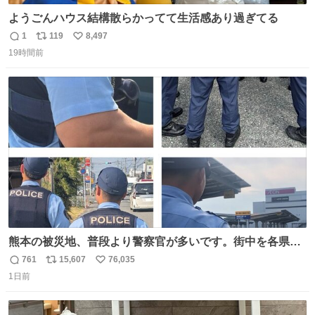
ようごんハウス結構散らかってて生活感あり過ぎてる
1
119
8,497
返
リ
い
19時間前
信
ポ
い
数
ス
ね
ト
数
数
熊本の被災地、普段より警察官が多いです。街中を各県警
のパトカーが走っています。精強な機動隊員が歩き回り、
761
15,607
76,035
返
リ
い
住民の皆様にお声かけもしています。怪しい人がいたら、
1日前
信
ポ
い
必ず声をかけます。 「被災地の警戒が手薄」だなんて、デ
数
ス
ね
マです。日本警察は、熊本の治安に本気です。
ト
数