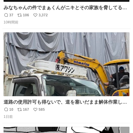
みなちゃんの件でまぁくんがニキとその家族を脅してるけ
ど絶対間違えてる。 悪いのは誹謗中傷した人達でしょ。こ
37
106
3,372
返
リ
い
んなのみなちゃん望んでないし曲がった正義すぎる
10時間前
信
ポ
い
数
ス
ね
ト
数
数
道路の使用許可も得ないで、道を塞いだまま解体作業して
る。 写真を撮ろうとしたら「勝手に写真撮るな馬鹿野郎」
10
167
585
返
リ
い
と罵倒されるなど。
1日前
信
ポ
い
数
ス
ね
ト
数