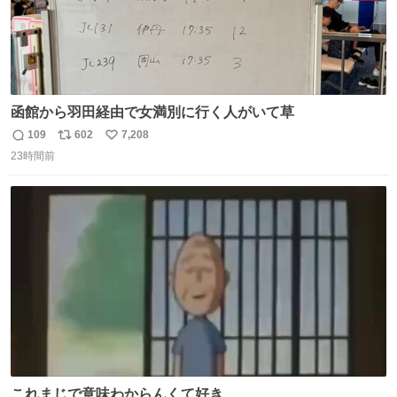
函館から羽田経由で女満別に行く人がいて草
109
602
7,208
返
リ
い
23時間前
信
ポ
い
数
ス
ね
ト
数
数
これまじで意味わからんくて好き