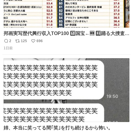
邦画実写歴代興行収入TOP100 1️⃣国宝←🆕 2️⃣踊る大捜査線
THE MOVIE2 3️⃣南極物語 4️⃣踊る大捜査線 THE MOVIE 5️⃣
2
125
696
返
リ
い
子猫物語 6️⃣劇場版コード・ブルー 7️⃣天と地と 8️⃣永遠の0
1日前
信
ポ
い
9️⃣ROOKIES-卒業- 🔟世界の中心で、愛をさけぶ … 44位 ほ
数
ス
ね
どなく、お別れです←🆕 … 60位 キングダム 魂の決戦←🆕
ト
数
数
姉、本当に笑ってる間｢笑｣を打ち続けるから怖い。