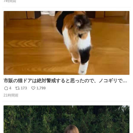
期を思い出しました。 👇がんばれアサさん
7時間前
信
ポ
い
web.nhk/tv/an/kazekaor…［見逃し配信中］ #朝ドラ #風
数
ス
ね
薫る 見上愛 上坂樹里 美山加恋 板橋駿谷 渋谷そらじ
ト
数
数
市販の猫ドアは絶対警戒すると思ったので、ノコギリで無
理やりドアを切り取って作った、にゃんころ専用の猫のれ
4
173
1,799
返
リ
い
ん
21時間前
信
ポ
い
数
ス
ね
ト
数
数