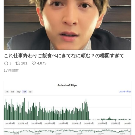
これ仕事終わりご飯食べにきてなに頼む？の構図すぎて…
😭
3
101
4,075
返
リ
い
17時間前
信
ポ
い
数
ス
ね
ト
数
数