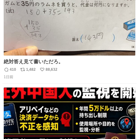
絶対答え見て書いただろ。
410
1,482
88,632
返
リ
い
1日前
信
ポ
い
数
ス
ね
ト
数
数