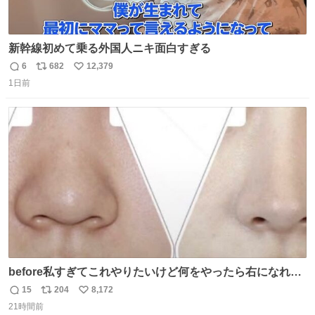
新幹線初めて乗る外国人ニキ面白すぎる
6
682
12,379
返
リ
い
1日前
信
ポ
い
数
ス
ね
ト
数
数
before私すぎてこれやりたいけど何をやったら右になれる
の
15
204
8,172
返
リ
い
21時間前
信
ポ
い