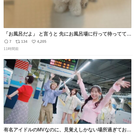
「お風呂だよ」 と言うと 先にお風呂場に行って待っててく
れる 賢いライス
7
134
4,205
返
リ
い
11時間前
信
ポ
い
数
ス
ね
ト
数
数
有名アイドルのMVなのに、見覚えしかない場所過ぎておも