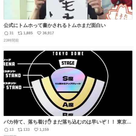
公式にトムホって書かされるトムホまだ面白い
31
1,885
36,917
返
リ
い
23時間前
信
ポ
い
数
ス
ね
ト
数
数
バカ待て、落ち着け✋ まだ落ち込むのは早いぞ！！ 東京ド
ームの最大キャパ5.5万人に対して席数の配分はだいたい S
13
133
1,159
返
リ
い