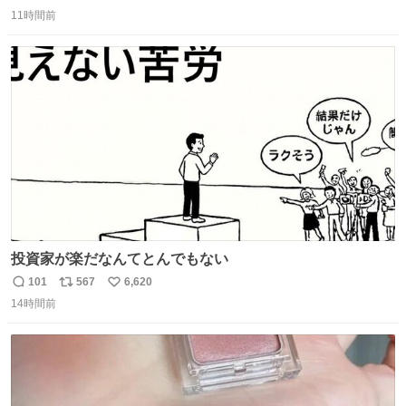
返
リ
い
11時間前
信
ポ
い
数
ス
ね
ト
数
数
投資家が楽だなんてとんでもない
101
567
6,620
返
リ
い
14時間前
信
ポ
い
数
ス
ね
ト
数
数