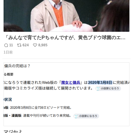
「みんなで育てたPちゃんですが、黄色ブドウ球菌のエン
テロトキシン（耐熱性毒素）が検出されたので、議論する
11
624
8,985
返
リ
い
までもなく処分が決まりました」
1日前
信
ポ
い
数
ス
ね
ト
数
数
マジかよ……