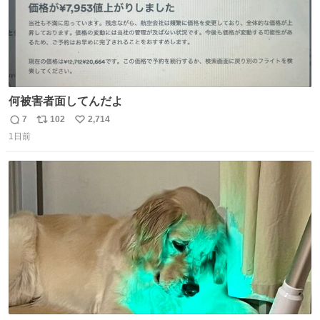
何被害者面してんだよ
7
102
2,714
返
リ
い
1日前
信
ポ
い
数
ス
ね
ト
数
数