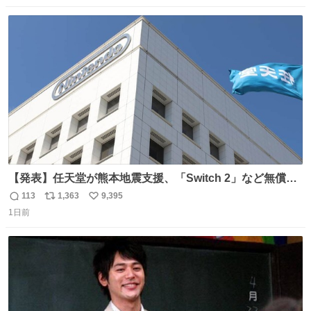
数
ス
ね
ト
数
数
【発表】任天堂が熊本地震支援、「Switch 2」など無償修
理へ 保証切れでも対象 news.livedoor.com/article/detail…
113
1,363
9,395
返
リ
い
任天堂が令和8年熊本地震の被災者支援として、災害救助
1日前
信
ポ
い
法適用地域からの同社製品の修理について、27年2月1日ま
数
ス
ね
で無償で対応すると発表した。「Switch 2」や「Switch」
ト
数
数
「Joy-Con」などが対象。