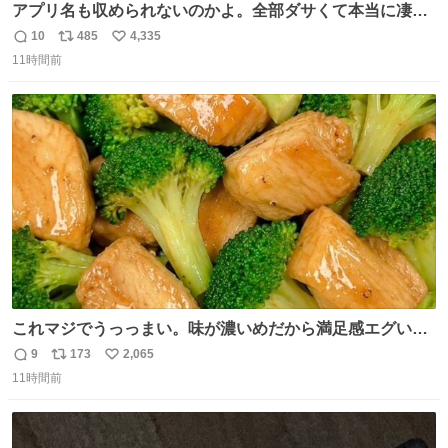
アプリ名も収められないのかよ。全部ダサくて本当に凄
い。 https://t.co/LemyLGyVkR
10
485
4,335
返
リ
い
11時間前
信
ポ
い
数
ス
ね
ト
数
数
これマジでうっっまい。味が濃いめだから満足感エグいし
1週間で3キロ痩せた😭
9
173
2,065
返
リ
い
11時間前
信
ポ
い
数
ス
ね
ト
数
数