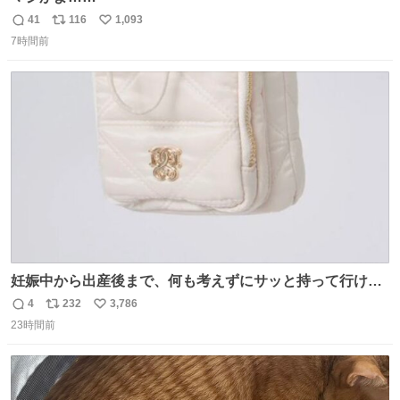
41
116
1,093
返
リ
い
7時間前
信
ポ
い
数
ス
ね
ト
数
数
妊娠中から出産後まで、何も考えずにサッと持って行ける
ようなショルダーバッグが欲しいな〜と思っていたのだけ
4
232
3,786
返
リ
い
ど snidelでめちゃくちゃピッタリなものを見つけたので買
23時間前
信
ポ
い
った！✨ スマホと小物とペットボトルが入るの最高すぎる
数
ス
ね
🥹 しかもスマホ入れ独立してるしファスナーない！地味に
ト
数
数
嬉しいやつ！！！