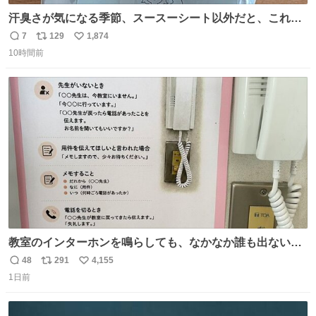
汗臭さが気になる季節、スースーシート以外だと、これが
とにかくスッキリする。2年くらい前に #生活は踊る で紹
7
129
1,874
返
リ
い
介したやつ。おじさんにもおばさんにもオススメだ。ドラ
10時間前
信
ポ
い
ストに売ってるぞ。ドライシャンプーって書いてあるけど
数
ス
ね
汗拭きシートみたいなもの。耳裏襟足首筋がんがん拭いて
ト
数
数
汗臭不安を解消。
教室のインターホンを鳴らしても、なかなか誰も出ないこ
とがあります…。 もしかすると「電話の出方」に困ってい
48
291
4,155
返
リ
い
るのかもしれません。 そこで「何を話せばいいか」が見え
1日前
信
ポ
い
る手引きを用意して、安心して電話に出られるようにしま
数
ス
ね
す。 インターホンの応対も大切なコミュニケーションの学
ト
数