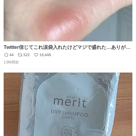
Twitter信じてこれ涙袋入れたけどマジで盛れた…ありがと
う…
44
522
10,448
返
リ
い
13時間前
信
ポ
い
数
ス
ね
ト
数
数