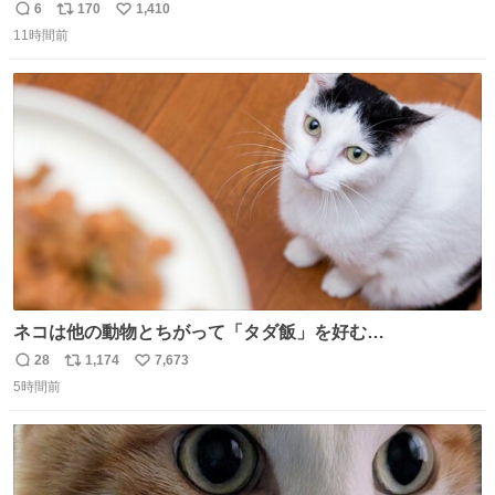
ろいな
6
170
1,410
返
リ
い
11時間前
信
ポ
い
数
ス
ね
ト
数
数
ネコは他の動物とちがって「タダ飯」を好む
nazology.kusuguru.co.jp/archives/94563 米UCの先行研
28
1,174
7,673
返
リ
い
究によると、多くの動物はタスクをクリアしてエサを獲る
5時間前
信
ポ
い
ことを好む傾向があるが、ネコにはこの傾向が見られない
数
ス
ね
のだという。ネコ様は面倒な作業がお嫌いなようです。
ト
数
数