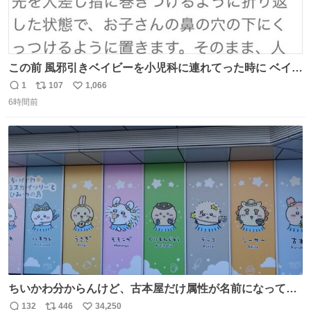
この前 風邪引きベイビーを小児科に連れてった時に ベイビ
ーが鼻水ズルズルになっちゃったんだけど、 この方法思い
1
107
1,066
返
リ
い
出してやってみたら めっちゃ鼻水取れて感動😄✨ 「鼻が摩
6時間前
信
ポ
い
擦で荒れそう…」 と思ってやったことなかったけど、 鼻吸
数
ス
ね
い器無い時の応急処置にとても良いわ🤩 覚えてて損はなか
ト
数
数
った‼️
ちいかわ分からんけど、古本屋だけ属性が名前になってる
のはどういうこと？
132
446
34,250