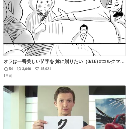
数
オラは一番美しい苗字を 嫁に贈りたい（0/16) #コルクマン
ガ専科
54
3,640
15,021
返
リ
い
1日前
信
ポ
い
数
ス
ね
ト
数
数