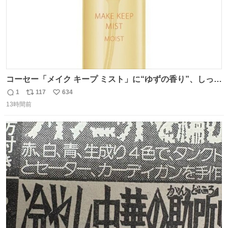
コーセー「メイク キープ ミスト」に“ゆずの香り”、しっと
りツヤ肌叶う保湿タイプ - fashion-press.net/news/148945
1
117
634
返
リ
い
13時間前
信
ポ
い
数
ス
ね
ト
数
数