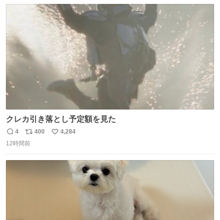
数
ス
ね
ト
数
数
クレカ引き落とし予定額を見た
4
400
4,284
返
リ
い
12時間前
信
ポ
い
数
ス
ね
ト
数
数