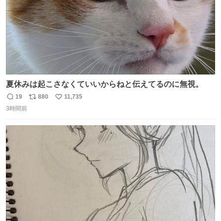
夏休みは起こさなくていいからねと伝えてるのに無視。
19
880
11,735
返
リ
い
3時間前
信
ポ
い
数
ス
ね
ト
数
数