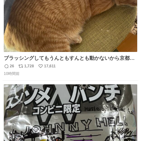
ブラッシングしてもうんともすんとも動かないから京都の
寺にある庭みたいになってる
26
1,728
17,611
返
リ
い
10時間前
信
ポ
い
数
ス
ね
ト
数
数