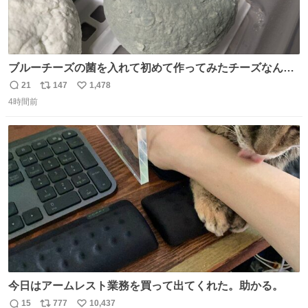
ブルーチーズの菌を入れて初めて作ってみたチーズなんだ
けど 本能でちょっとヤバいと思っちゃう見た目だな
21
147
1,478
返
リ
い
4時間前
信
ポ
い
数
ス
ね
ト
数
数
今日はアームレスト業務を買って出てくれた。助かる。
15
777
10,437