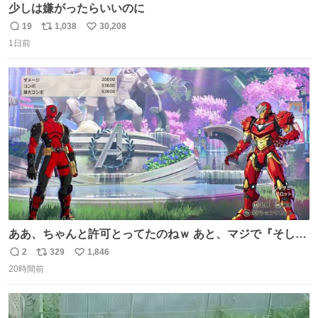
少しは嫌がったらいいのに
19
1,038
30,208
返
リ
い
1日前
信
ポ
い
数
ス
ね
ト
数
数
ああ、ちゃんと許可とってたのねｗ あと、マジで『そして
時は動き出す』って言ってて草オブ草
2
329
1,846
返
リ
い
20時間前
信
ポ
い
数
ス
ね
ト
数