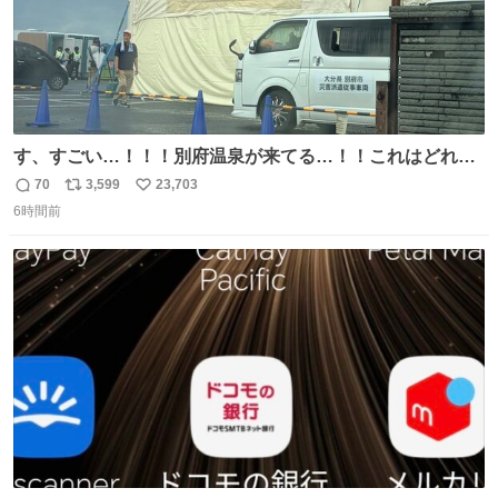
す、すごい…！！！別府温泉が来てる…！！これはどれぐ
らい待つんだろう…
70
3,599
23,703
返
リ
い
6時間前
信
ポ
い
数
ス
ね
ト
数
数