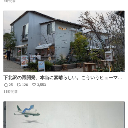
席（アリーナ）：約1.4万人 A席（1階スタンド）：約2.5万
7時間前
信
ポ
い
人 B席（2階スタンド）：約1.5万人 一番席数が多いA席は
数
ス
ね
一次だけで全枠出し切るわけないし、二次からは全体の3
ト
数
数
割を占める
下北沢の再開発、本当に素晴らしい。こういうヒューマン
スケールの開発がいいんだよ。
25
126
3,553
返
リ
い
11時間前
信
ポ
い
数
ス
ね
ト
数
数