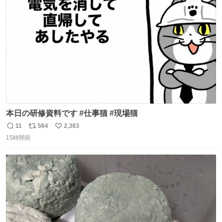
ト
数
数
本日の研修資料です #仕事猫 #現場猫
11
564
2,383
返
リ
い
15時間前
信
ポ
い
数
ス
ね
ト
数
数