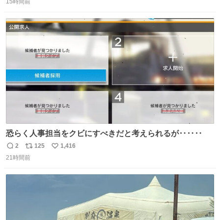
15時間前
信
ポ
い
数
ス
ね
ト
数
数
恐らく人事担当をクビにすべきだと考えられるが‥‥‥
2
125
1,416
返
リ
い
21時間前
信
ポ
い
数
ス
ね
ト
数
数