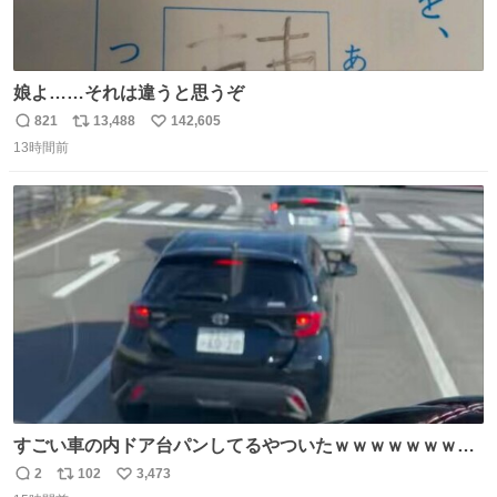
娘よ……それは違うと思うぞ
821
13,488
142,605
返
リ
い
13時間前
信
ポ
い
数
ス
ね
ト
数
数
すごい車の内ドア台パンしてるやついたｗｗｗｗｗｗｗｗ
ｗｗｗｗｗｗ
2
102
3,473
返
リ
い