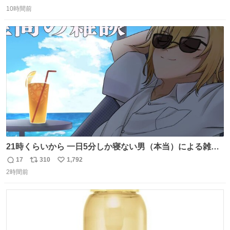
返
リ
い
10時間前
信
ポ
い
数
ス
ね
ト
数
数
21時くらいから 一日5分しか寝ない男（本当）による雑談
youtube.com/live/FjEPM8ZBP… @YouTubeより
17
310
1,792
返
リ
い
2時間前
信
ポ
い
数
ス
ね
ト
数
数