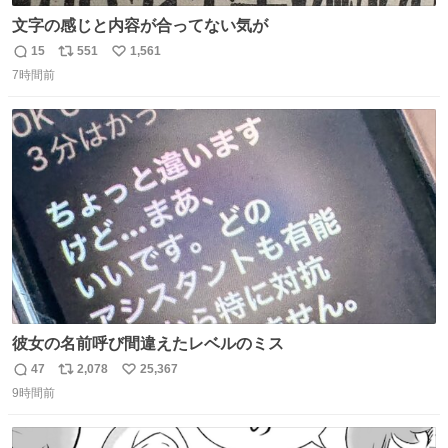
文字の感じと内容が合ってない気が
15
551
1,561
返
リ
い
7時間前
信
ポ
い
数
ス
ね
ト
数
数
彼女の名前呼び間違えたレベルのミス
47
2,078
25,367
返
リ
い
9時間前
信
ポ
い
数
ス
ね
ト
数