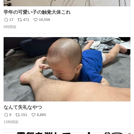
学年の可愛い子の触覚大体これ
17
471
16,556
返
リ
い
6時間前
信
ポ
い
数
ス
ね
ト
数
数
なんて失礼なやつ
9
151
8,885
返
リ
い
15時間前
信
ポ
い
数
ス
ね