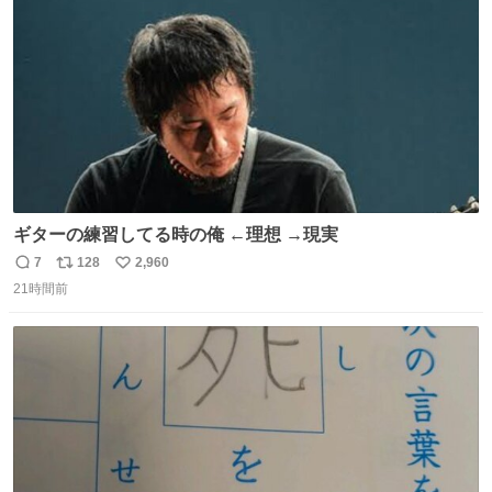
数
びです。
ギターの練習してる時の俺 ←理想 →現実
7
128
2,960
返
リ
い
21時間前
信
ポ
い
数
ス
ね
ト
数
数