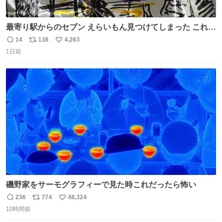
最寄り駅からのセブン えらいもん見つけてしまった これ売
ってくれへんかな… #浅井健一 #ポテチ #ロックの名盤
14
138
4,263
返
リ
い
1日前
信
ポ
い
数
ス
ね
ト
数
数
磯野家をサーモグラフィーで見た時これだったら怖い
236
774
48,324
返
リ
い
10時間前
信
ポ
い