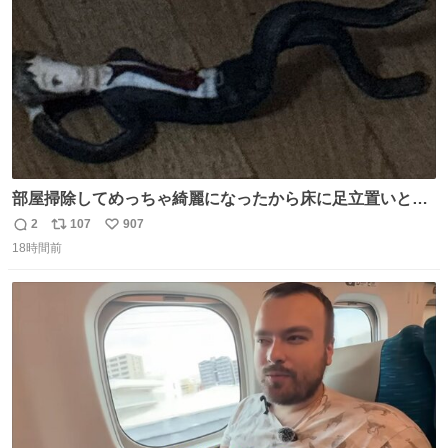
部屋掃除してめっちゃ綺麗になったから床に足立置いとい
たら家族にまだゴミ残ってるよって言われて神
2
107
907
返
リ
い
18時間前
信
ポ
い
数
ス
ね
ト
数
数