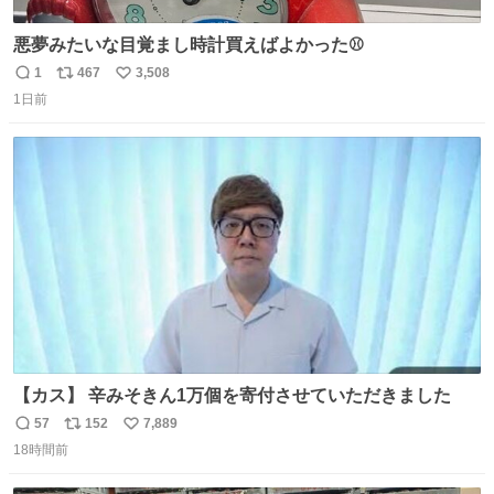
悪夢みたいな目覚まし時計買えばよかった⚾
1
467
3,508
返
リ
い
1日前
信
ポ
い
数
ス
ね
ト
数
数
【カス】 辛みそきん1万個を寄付させていただきました
57
152
7,889
返
リ
い
18時間前
信
ポ
い
数
ス
ね