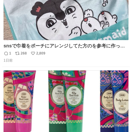
snsで巾着をポーチにアレンジしてた方のを参考に作って
みました🧵 裁縫は得意でないので、ザクザクの目測で縫い
1
268
2,809
返
リ
い
ましたので悪しからず🙏🏻 裏地は人魚のウロコ風な柄にし
1日前
信
ポ
い
てみたらめっちゃ良き☺️ 島二郎とちいかわチャームもお気
数
ス
ね
に入り⭐️
ト
数
数