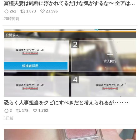
冨樫夫妻は純粋に浮かれてるだけな気がするな〜 全アはこ
こに自分の市場価値的なものを上乗せするので、 すっぴん
261
1,073
23,596
返
リ
い
＆寝起きのボサボサ頭でも「今日も可愛いね」が止まらな
20時間前
信
ポ
い
い。放っておくと永遠に髪撫でてきて作業進まない()
数
ス
ね
156cm40kg、年中日焼け止めとお友達の私より綺麗な手や
ト
数
数
めてもろて とか言う
恐らく人事担当をクビにすべきだと考えられるが‥‥‥
2
178
1,762
返
リ
い
1日前
信
ポ
い
数
ス
ね
ト
数
数