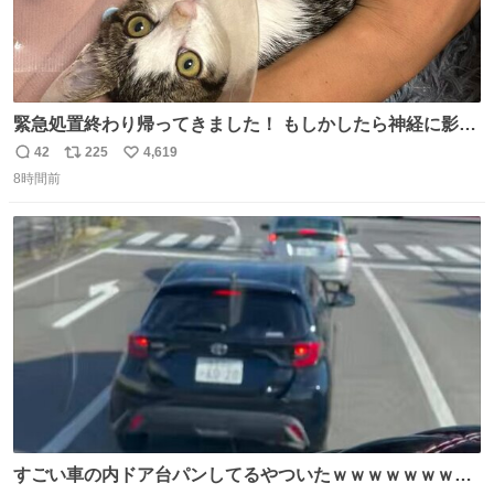
緊急処置終わり帰ってきました！ もしかしたら神経に影響
も出ているのかもと、、その影響で出にくいのもあるかも
42
225
4,619
返
リ
い
との事 内臓エコーもしてみると少し動きが弱いのかもなぁ
8時間前
信
ポ
い
と先生が言っておりました。 明日また病院です！ 帰ってき
数
ス
ね
て弟にぐるぐる言いながら甘えん坊してました☺️
ト
数
数
すごい車の内ドア台パンしてるやついたｗｗｗｗｗｗｗｗ