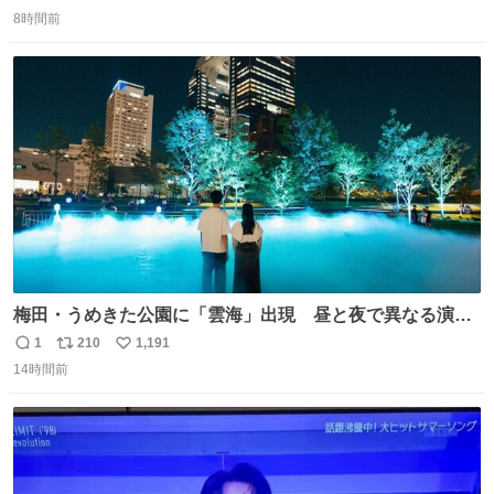
返
リ
い
8時間前
信
ポ
い
数
ス
ね
ト
数
数
梅田・うめきた公園に「雲海」出現 昼と夜で異なる演
出、昨年は50万人来場 umeda.keizai.biz/headline/4657/
1
210
1,191
返
リ
い
14時間前
信
ポ
い
数
ス
ね
ト
数
数