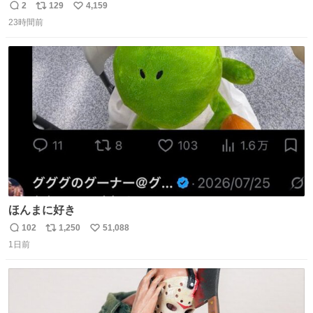
ｗｗｗｗｗｗ
2
129
4,159
返
リ
い
23時間前
信
ポ
い
数
ス
ね
ト
数
数
ほんまに好き
102
1,250
51,088
返
リ
い
1日前
信
ポ
い
数
ス
ね
ト
数
数