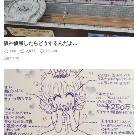
阪神優勝したらどうするんだよ…
145
2,877
35,899
返
リ
い
16時間前
信
ポ
い
数
ス
ね
ト
数
数