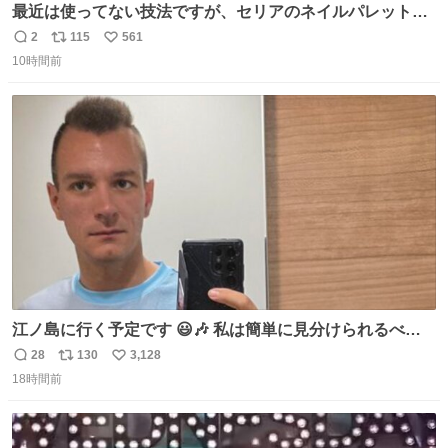
最近は使ってない技法ですが、セリアのネイルパレットの
四隅をハサミで切り落とし、やすりがけすればミニチュア
2
115
561
返
リ
い
食器ができます。 底にストローをカットしたものを接着し
10時間前
信
ポ
い
塗装すれば茶碗になります。素材が塩化ビニルなので接着
数
ス
ね
剤や塗料は対応したものを使うと良いです。 透明はそのま
ト
数
数
までも使えます。
江ノ島に行く予定です 😃🎶 私は簡単に見分けられるべき
だ 🐷
28
130
3,128
返
リ
い
18時間前
信
ポ
い
数
ス
ね
ト
数