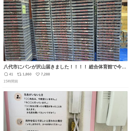
ト
数
数
八代市にパンが沢山届きました！！！！ 総合体育館で今配
ってるそうなので、是非取りに行けそうな方は行ってみて
41
1,860
7,288
返
リ
い
ください💪
15時間前
信
ポ
い
数
ス
ね
ト
数
数