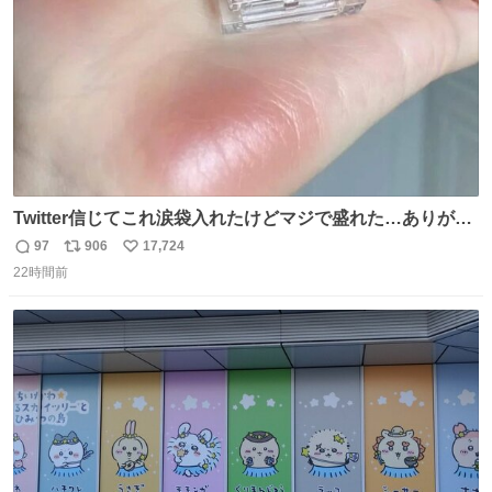
Twitter信じてこれ涙袋入れたけどマジで盛れた…ありがと
う…
97
906
17,724
返
リ
い
22時間前
信
ポ
い
数
ス
ね
ト
数
数