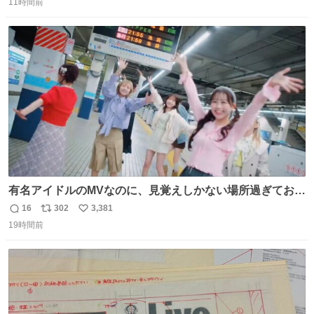
11時間前
信
ポ
い
数
ス
ね
ト
数
数
有名アイドルのMVなのに、見覚えしかない場所過ぎておも
ろいな
16
302
3,381
返
リ
い
19時間前
信
ポ
い
数
ス
ね
ト
数
数