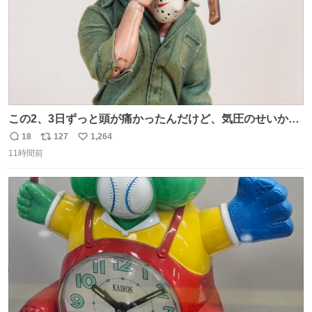
この2、3日ずっと頭が痛かったんだけど、気圧のせいかし
ら…
18
127
1,264
返
リ
い
11時間前
信
ポ
い
数
ス
ね
ト
数
数