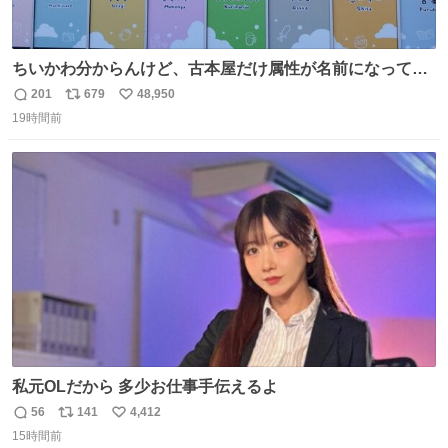
ちいかわ分からんけど、古本屋だけ属性が名前になってる
のはどういうこと？
201
679
48,950
返
リ
い
19時間前
信
ポ
い
数
ス
ね
ト
数
数
私元OLだから 多少お仕事手伝えるよ
56
141
4,412
返
リ
い
15時間前
信
ポ
い