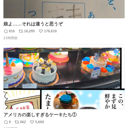
娘よ……それは違うと思うぞ
816
16,295
176,616
返
リ
い
21時間前
信
ポ
い
数
ス
ね
ト
数
数
アメリカの楽しすぎるケーキたち①
9
662
5,669
返
リ
い