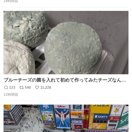
に西鉄福岡（天神）駅および薬院駅で発生した駅構内放送
18時間前
信
ポ
い
事案について声明を公表した。「第三者によって駅構内放
数
ス
ね
送設備に外部から不正に音声が流された可能性も含めて確
ト
数
数
認を実施」と説明した。
ブルーチーズの菌を入れて初めて作ってみたチーズなんだ
けど 本能でちょっとヤバいと思っちゃう見た目だな
123
546
11,228
返
リ
い
12時間前
信
ポ
い
数
ス
ね
ト
数
数