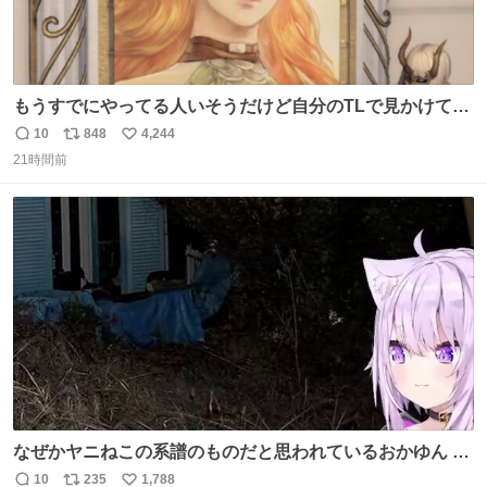
もうすでにやってる人いそうだけど自分のTLで見かけてな
い
10
848
4,244
返
リ
い
21時間前
信
ポ
い
数
ス
ね
ト
数
数
なぜかヤニねこの系譜のものだと思われているおかゆん #
生おかゆ
10
235
1,788