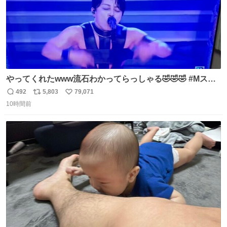
やってくれたwww流石わかってらっしゃる🤣🤣🤣 #Mステ
#西川貴教
492
5,803
79,071
返
リ
い
10時間前
信
ポ
い
数
ス
ね
ト
数
数