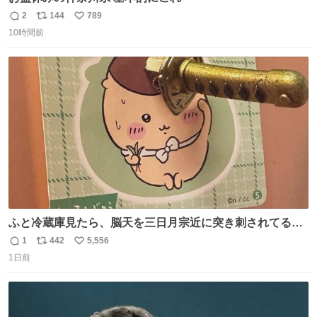
2
144
789
返
リ
い
10時間前
信
ポ
い
数
ス
ね
ト
数
数
ふと冷蔵庫見たら、脳天を三日月宗近に突き刺されてるく
りまんじゅうパイセンが
1
442
5,556
返
リ
い
1日前
信
ポ
い
数
ス
ね
ト
数
数