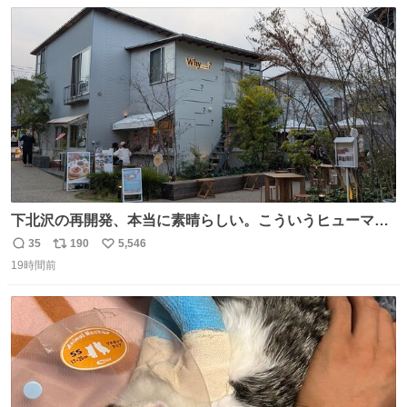
数
ス
ね
ト
数
数
下北沢の再開発、本当に素晴らしい。こういうヒューマン
スケールの開発がいいんだよ。
35
190
5,546
返
リ
い
19時間前
信
ポ
い
数
ス
ね
ト
数
数