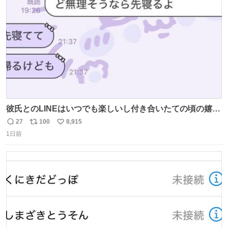
数
彼氏とのLINEはいつでも楽しいし付き合いたての頃の嬉し
かったLINEは無限にあるけど(同棲前は1日で各50通くらい
27
100
8,915
返
リ
い
送りあってたし)最近嬉しかったのはこれ
1日前
信
ポ
い
数
ス
ね
ト
数
数