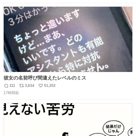
数
ス
ね
ト
数
数
彼女の名前呼び間違えたレベルのミス
111
3,634
51,352
返
リ
い
17時間前
信
ポ
い
数
ス
ね
ト
数
数