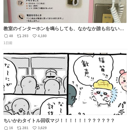
教室のインターホンを鳴らしても、なかなか誰も出ないこ
とがあります…。 もしかすると「電話の出方」に困ってい
48
293
4,180
返
リ
い
るのかもしれません。 そこで「何を話せばいいか」が見え
1日前
信
ポ
い
る手引きを用意して、安心して電話に出られるようにしま
数
ス
ね
す。 インターホンの応対も大切なコミュニケーションの学
ト
数
数
びです。
ちいかわタイトル回収マジ！！！！！！？？？？？？
16
281
3,629