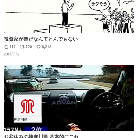
投資家が楽だなんてとんでもない
117
720
8,218
返
リ
い
23時間前
信
ポ
い
数
ス
ね
ト
数
数
お盆休みの神奈川県 基本的にこれ