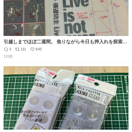
引越しまでほぼ二週間。 焦りながら今日も押入れを探索。
もう絶対に要らないんだけど捨てられないものが後から後
3
111
645
返
リ
い
から出てくる。 その代表が版下。 若いデザイナーは見たこ
1日前
信
ポ
い
ともあるまい。
数
ス
ね
ト
数
数