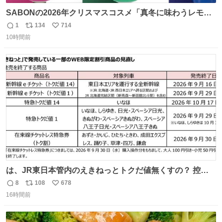
SABONの2026年クリスマスコスメ「真冬に味わうレモン
ティーの香り」限定ボディスクラブ＆バスオイルなど -
1
134
714
返
リ
い
fashion-press.net/news/149659
10時間前
信
ポ
い
数
ス
ね
ト
数
数
は、JR東日本管内のえきねっとトクだ値無くすの？ 控え
めに言ってクソすぎんか？
8
108
678
返
リ
い
16時間前
信
ポ
い
数
ス
ね
ト
数