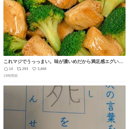
数
これマジでうっっまい。味が濃いめだから満足感エグいし
1週間で3キロ痩せた😭
14
293
3,468
返
リ
い
19時間前
信
ポ
い
数
ス
ね
ト
数
数