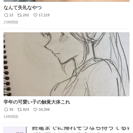
なんて失礼なやつ
12
202
17,119
返
リ
い
23時間前
信
ポ
い
数
ス
ね
ト
数
数
学年の可愛い子の触覚大体これ
35
924
34,306
返
リ
い
14時間前
信
ポ
い
数
ス
ね
ト
数