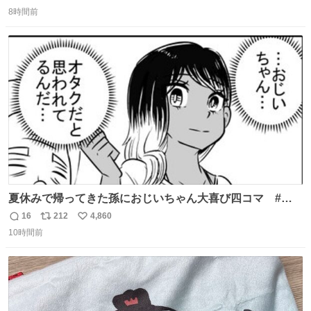
返
リ
い
8時間前
信
ポ
い
数
ス
ね
ト
数
数
夏休みで帰ってきた孫におじいちゃん大喜び四コマ #四
コマ漫画 #Web漫画 #漫画が読めるハッシュタグ
16
212
4,860
返
リ
い
10時間前
信
ポ
い
数
ス
ね
ト
数
数