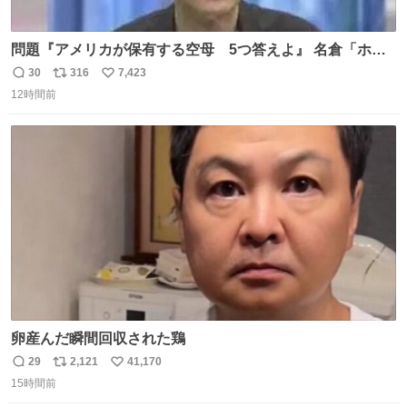
問題『アメリカが保有する空母 5つ答えよ』 名倉「ホン
マごめん、日本」
30
316
7,423
返
リ
い
12時間前
信
ポ
い
数
ス
ね
ト
数
数
卵産んだ瞬間回収された鶏
29
2,121
41,170
返
リ
い
15時間前
信
ポ
い