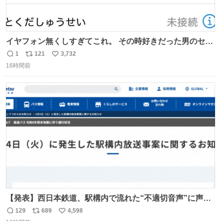
イヤフォン無くしすぎてこれ。 その時好きだった男のセコ
ムの名前にしてる
1
121
3,732
返
リ
い
16時間前
信
ポ
い
数
ス
ね
ト
数
数
【発表】西日本鉄道、駅構内で流れた“不適切音声”に声明
「被害届も検討」 news.livedoor.com/article/detail… 4日
129
689
4,598
返
リ
い