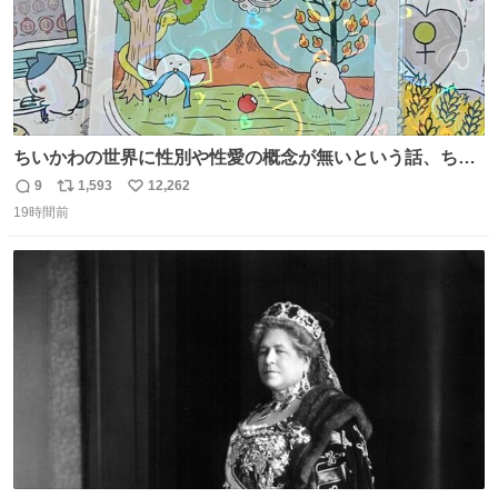
ちいかわの世界に性別や性愛の概念が無いという話、ちい
かわタロットでも恋人・女帝・女教皇あたりは性別を意識
9
1,593
12,262
返
リ
い
させないように描かれてるんだよね。かなり徹底している
19時間前
信
ポ
い
印象。
数
ス
ね
ト
数
数