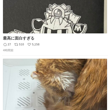
最高に面白すぎる
27
510
5,158
返
リ
い
4時間前
信
ポ
い
数
ス
ね
ト
数
数