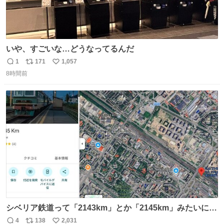
いや、すごいな…どうなってるんだ
1
171
1,057
返
リ
い
8時間前
信
ポ
い
数
ス
ね
ト
数
数
シベリア鉄道って「2143km」とか「2145km」みたいに、
モスクワからの距離名そのままの駅名があるんですね。
4
138
2,031