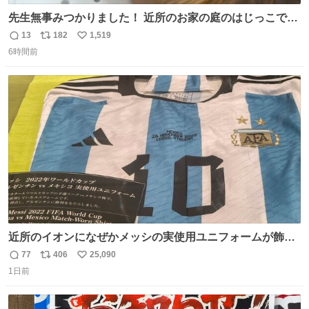
先生無事みつかりました！ 近所のお家の庭のはじっこでう
ずくまってました💦 拡散してくれたり探してくれたみなさ
13
182
1,519
返
リ
い
ん本当にありがとございます！ 飛び出し防止柵を増やして
6時間前
信
ポ
い
先生とちょびが怖い思いをしないでいいようにしようと思
数
ス
ね
う！
ト
数
数
近所のイオンになぜかメッシの実使用ユニフォームが飾っ
てあっておもろい
77
406
25,090
返
リ
い
1日前
信
ポ
い
数
ス
ね
ト
数