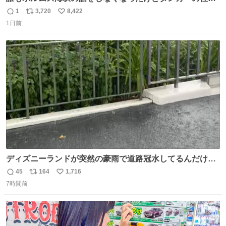
は消滅したままですねと
1
3,720
8,422
返
リ
い
1日前
信
ポ
い
数
ス
ね
ト
数
数
ディズニーランドが突然の豪雨で道路冠水してるんだけど
☔️ この雨で今年初のミッションクールダウン中止。幾ら何
45
164
1,716
返
リ
い
でもやばすぎだろ...
7時間前
信
ポ
い
数
ス
ね
ト
数
数