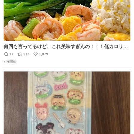
何回も言ってるけど、これ美味すぎんの！！！低カロリー
で満足感エグいから一生食べてる😭
17
132
1,879
返
リ
い
7時間前
信
ポ
い
数
ス
ね
ト
数
数