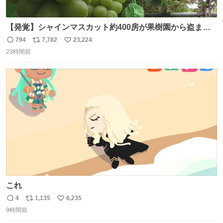
【発覚】シャインマスカット約400房が果樹園から盗まれ
る 栃木・佐野市 news.livedoor.com/article/detail… 被害
794
7,782
23,224
返
リ
い
に遭った果樹園には防犯カメラなどはなく、シャインマス
23時間前
信
ポ
い
カットが盗まれた木には刃物などで切られた跡が。市内で
数
ス
ね
今年に入って同様の被害は確認されておらず、警察はパト
ト
数
数
ロールを強化する。
これ
4
1,135
6,235
返
リ
い
9時間前
信
ポ
い