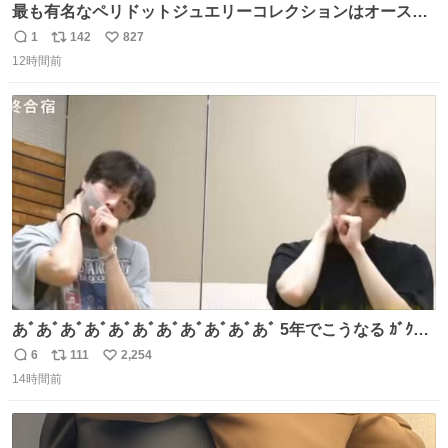
最も有名なペリドットジュエリーコレクションはオースト
リア大公妃イザベラが所有していたもの。一時期キッチン
1
142
827
返
リ
い
ペーパーに包んで保管されていたことに衝撃💥を受けた。
12時間前
信
ポ
い
数
ス
ね
ト
数
数
あﾞあﾞあﾞあﾞあﾞあﾞあﾞあﾞあﾞあﾞあﾞ 5年でこうなる ｶﾞｸｶﾞ
ｸ((( ；ﾟДﾟ)))ﾌﾞﾙﾌﾞﾙ
6
111
2,254
返
リ
い
14時間前
信
ポ
い
数
ス
ね
ト
数