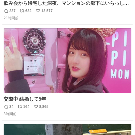
飲み会から帰宅した深夜、マンションの廊下にいらっしゃ
ったオニヤンマ様 まさかこんな都会でお会いできるなんて
237
632
13,577
返
リ
い
思っておらず大興奮しております かっこよすぎる 指を差し
21時間前
信
ポ
い
伸べると乗ってきてくれたのでひとまず一緒に帰宅しまし
数
ス
ね
たが、飛ばないということは弱っていらっしゃるのでしょ
ト
数
数
うか…素敵すぎる
交際中 結婚して5年
34
164
8,865
返
リ
い
8時間前
信
ポ
い
数
ス
ね
ト
数
数