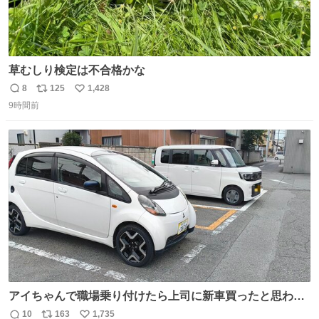
草むしり検定は不合格かな
8
125
1,428
返
リ
い
9時間前
信
ポ
い
数
ス
ね
ト
数
数
アイちゃんで職場乗り付けたら上司に新車買ったと思われ
たの嬉しすぎる。 20年落ちの車もやりようによっては新車
10
163
1,735