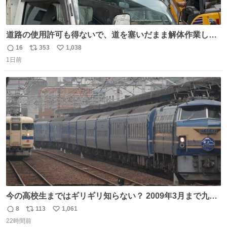
道路の使用許可も得ないで、道を塞いだまま解体作業して
る。 写真を撮ろうとしたら「勝手に写真撮るな馬鹿野郎」
16
353
1,038
返
リ
い
と罵倒されるなど。
1日前
信
ポ
い
数
ス
ね
ト
数
数
今の高校生まではギリギリ知らない？ 2009年3月まで九州
に寝台特急が走っていたことを
8
113
1,061
返
リ
い
22時間前
信
ポ
い