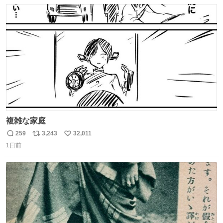
数
ス
ね
ト
数
数
複雑な家庭
259
3,243
32,011
返
リ
い
1日前
信
ポ
い
数
ス
ね
ト
数
数