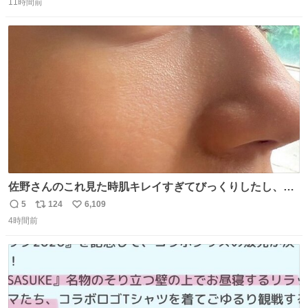
のだけども 女の子ずっとママの側から離れない…⁉️ 手を繋
11時間前
信
ポ
い
がなくてもうろちょろしないしママが歩いたらピクミンみ
数
ス
ね
たいにﾄﾃﾄﾃついてってるし逃走しないし脱走しないし逃げ
ト
数
数
ないし走ら文字数
佐野さんのこれ見た時肌キレイすぎてびっくりしたし、や
はりアイドルって体型･肌管理すごすぎる
5
124
6,109
返
リ
い
4時間前
信
ポ
い
数
ス
ね
ト
数
数