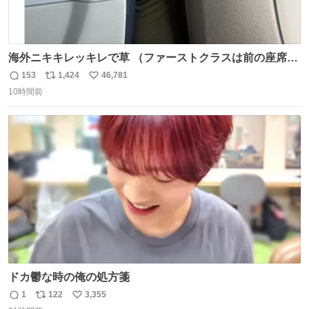
海外ニキキレッキレで草 （ファーストクラスは前の座席で
あるため）
153
1,424
46,781
返
リ
い
10時間前
信
ポ
い
数
ス
ね
ト
数
数
ドカ鬱な時の俺の処方箋
1
122
3,355
返
リ
い