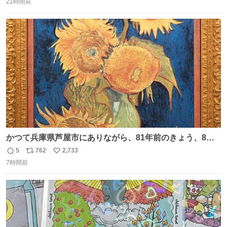
21時間前
信
ポ
い
数
ス
ね
ト
数
数
かつて兵庫県芦屋市にありながら、81年前のきょう、8月6
日の阪神大空襲の折に残念ながら焼失した、 #ゴッホ の幻
5
762
2,733
返
リ
い
の「 #ヒマワリ 」。 当館は、東京都にある武者小路実篤記
7時間前
信
ポ
い
念館にご協力いただき、当時発行されたカラー印刷画集よ
数
ス
ね
り陶板で原寸大に再現し、2014年より展示しています。 #
ト
数
数
大塚国際美術館