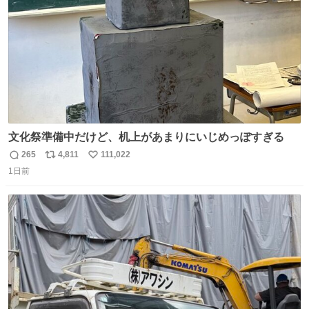
文化祭準備中だけど、机上があまりにいじめっぽすぎる
265
4,811
111,022
返
リ
い
1日前
信
ポ
い
数
ス
ね
ト
数
数