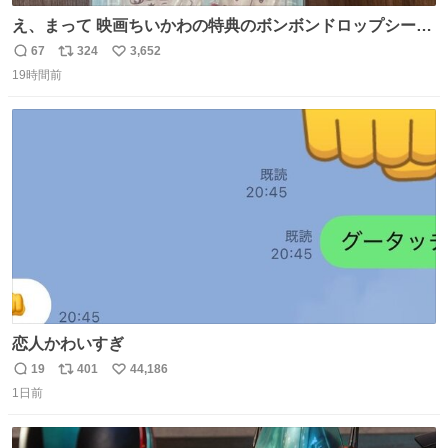
え、まって 映画ちいかわの特典のボンボンドロップシール
もうメルカリにでてるやん #ちいかわ
67
324
3,652
返
リ
い
19時間前
信
ポ
い
数
ス
ね
ト
数
数
恋人かわいすぎ
19
401
44,186
返
リ
い
1日前
信
ポ
い
数
ス
ね
ト
数