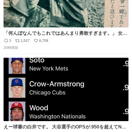
「何んぼなんでもこれではあんまり勇敢すぎます。」 女性
の立ち振る舞い指南コーナーで、大股を「下品」や「はし
3
1,527
6,758
返
リ
い
たない」という言葉を使わず「勇敢すぎます」と洒落っ気
20時間前
信
ポ
い
たっぷりにたしなめる当時の言葉選びよ 勇敢すぎます、使
数
ス
ね
っていきたい… （昭和4年婦人倶楽部新年号より）
ト
数
数
えー球審の白井です。 大谷選手のOPSが.950を超えてNL