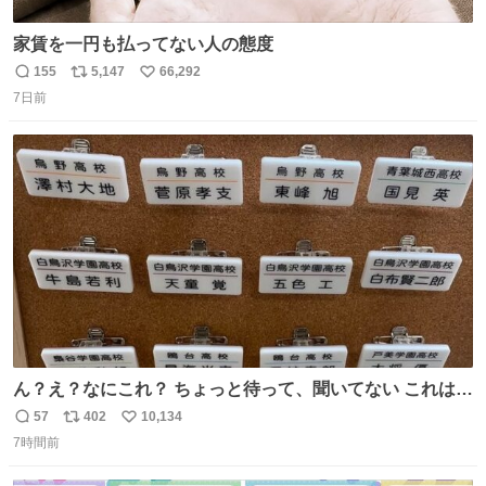
家賃を一円も払ってない人の態度
155
5,147
66,292
返
リ
い
7日前
信
ポ
い
数
ス
ね
ト
数
数
ん？え？なにこれ？ ちょっと待って、聞いてない これは販
売されているのもですか？
57
402
10,134
返
リ
い
7時間前
信
ポ
い
数
ス
ね