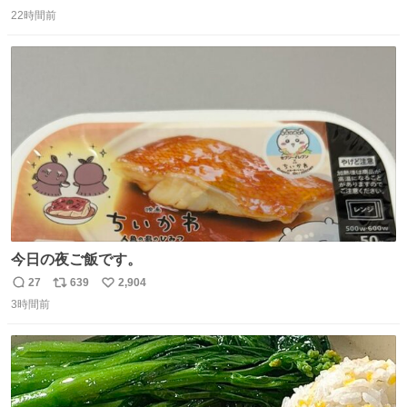
返
リ
い
22時間前
信
ポ
い
数
ス
ね
ト
数
数
今日の夜ご飯です。
27
639
2,904
返
リ
い
3時間前
信
ポ
い
数
ス
ね
ト
数
数