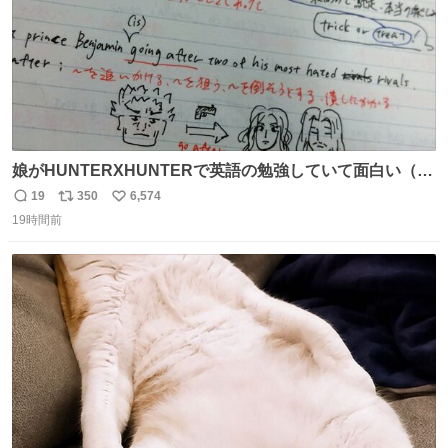
娘がHUNTERXHUNTERで英語の勉強していて面白い（娘
の許可済み）
19
350
6,574
返
リ
い
19時間前
信
ポ
い
数
ス
ね
ト
数
数