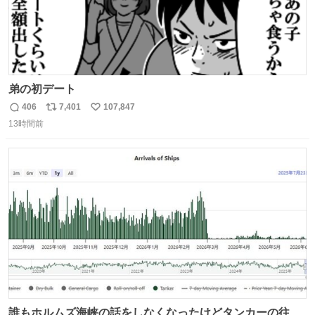
弟の初デート
406
7,401
107,847
返
リ
い
13時間前
信
ポ
い
数
ス
ね
ト
数
数
誰もホルムズ海峡の話をしなくなったけどタンカーの往来