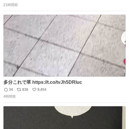
返
リ
い
っぽく見えるってことよ。 令和の車の横に並べても違和感
21時間前
信
ポ
い
ない平成18年式です。
数
ス
ね
ト
数
数
多分これで草 https://t.co/tvJh5DRluc
34
836
9,454
返
リ
い
4時間前
信
ポ
い
数
ス
ね
ト
数
数