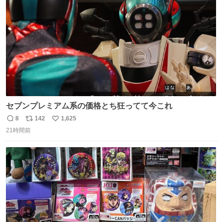
数
セブンプレミアム系の価格とち狂ってて今これ
8
142
1,625
返
リ
い
21時間前
信
ポ
い
数
ス
ね
ト
数
数