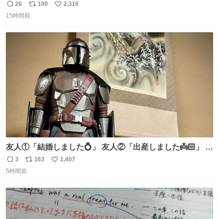
１位に躍り出ました。
26
100
2,316
返
リ
い
15時間前
信
ポ
い
数
ス
ね
ト
数
数
友人①「結婚しました💍」 友人②「出産しました👼🏻」 友
人③「マイホーム建てました🏡」 私「ｺｽﾄｺのﾃﾞｨﾝ・ｼﾞｬﾘﾝ
3
163
1,407
返
リ
い
さんを床の間に飾ってみました」
5時間前
信
ポ
い
数
ス
ね
ト
数
数