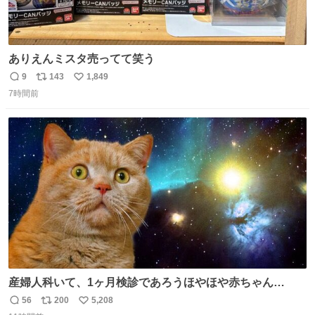
ありえんミスタ売ってて笑う
9
143
1,849
返
リ
い
7時間前
信
ポ
い
数
ス
ね
ト
数
数
産婦人科いて、1ヶ月検診であろうほやほや赤ちゃん👩‍🍼
と推定2,3歳の女の子👧🏻をワンオペで連れてるママがいる
56
200
5,208
返
リ
い