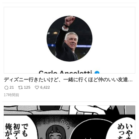
数
ス
ね
ト
数
数
ディズニー行きたいけど、一緒に行くほど仲のいい友達が
居ない… ほんでこれ
21
125
6,422
返
リ
い
17時間前
信
ポ
い
数
ス
ね
ト
数
数