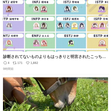
ト
数
数
診断されてないものよりもはっきりと明言されたこっちで
話しませんかというお気持ち
4
171
1,882
返
リ
い
9時間前
信
ポ
い
数
ス
ね
ト
数
数