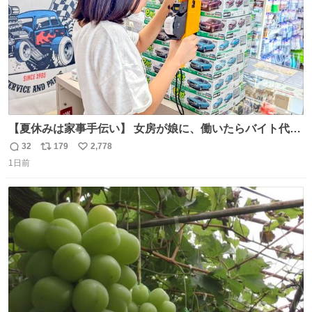
【夏休みは家事手伝い】 女房が娘に、働いたらバイト代も
らえば？と言ったら、娘は、いらない、と言って黙々と働
32
179
2,778
返
リ
い
いてくれました。 あとでソフトクリーム買ってやろうと思
1日前
信
ポ
い
いました。
数
ス
ね
ト
数
数