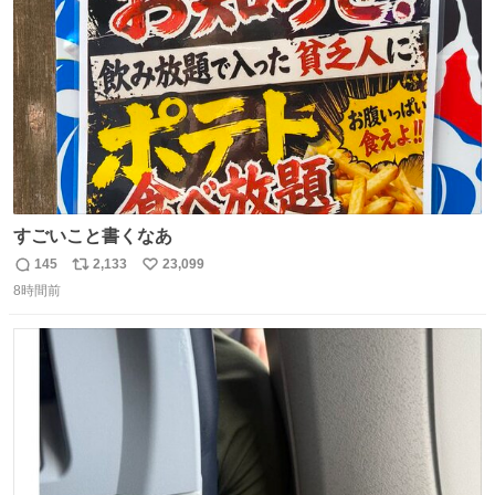
数
すごいこと書くなあ
145
2,133
23,099
返
リ
い
8時間前
信
ポ
い
数
ス
ね
ト
数
数