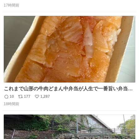
返
リ
い
の世に置いていくなんてひどいことはできない…と思って
17時間前
信
ポ
い
から、猫のこの可愛さと愛嬌なら未来永劫ほかの人間に可
数
ス
ね
愛がられて困ることもなかろうなと思ったのでやっぱり猫
ト
数
数
よ不老不死でいてくれ
これまで山形の牛肉どまん中弁当が人生で一番旨い弁当だ
ったのだが、それを遥かに超える弁当発見。 個人的に駅弁
10
177
1,287
返
リ
い
＆空弁ランキングぶっち切りで首位を独走しているお弁当
18時間前
信
ポ
い
です🥹 福岡空港＆博多駅で購入可🍱 博多駅界隈にステイさ
数
ス
ね
れてるクルーの方は駅での購入が断然オススメです👍 #え
ト
数
数
んがわ明太寿司