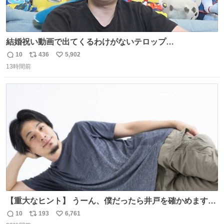
結婚祝い動画で出てくるわけがないテロップ
youtu.be/4pJ7U22AYtw
10
436
5,902
返
リ
い
13時間前
信
ポ
い
数
ス
ね
ト
数
数
【重大なヒント】 うーん、僕だったら井戸を確かめますけ
どね
10
193
6,761
返
リ
い