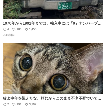
1970年から1991年までは、輸入車には「0」ナンバープレ
ートが使用されていました。 その後、この制度は廃止さ
4
183
1,455
返
リ
い
れ、すべての「0」ナンバープレートは抹消・無効化され
20時間前
信
ポ
い
ました。 ところが最近、その「0」ナンバープレートを装
数
ス
ね
着した車両が発見されました。 今でも残っていること自体
ト
数
数
が奇跡です……。
猫よ中年を迎えたな、頼むからこのまま不老不死でいてく
れ…と願ってから、いや人間の家族が死に絶えて猫だけこ
2
191
3,197