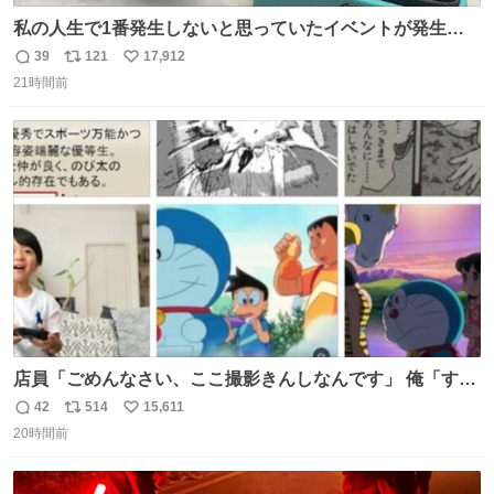
私の人生で1番発生しないと思っていたイベントが発生し
ました
39
121
17,912
返
リ
い
21時間前
信
ポ
い
数
ス
ね
ト
数
数
店員「ごめんなさい、ここ撮影きんしなんです」 俺「すみ
ません！すぐ消します」 店員「念のためフォルダから消し
42
514
15,611
返
リ
い
てるところ見せて頂けますか？」 俺「はい…」
20時間前
信
ポ
い
数
ス
ね
ト
数