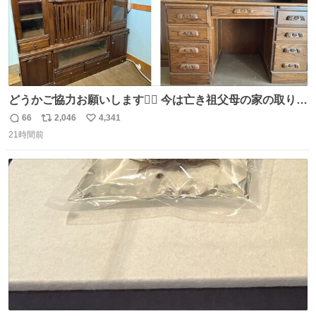
どうかご協力お願いします🙇‍♂️ 今は亡き祖父母の家の取り壊
しが決まり、どうしても処分して欲しくない食器棚と机の
66
2,046
4,341
返
リ
い
引き取り手を探しております この2つは私の祖母が当初一
21時間前
信
ポ
い
目惚れで購入したもので、祖母はc型肝炎で58歳という若
数
ス
ね
さで亡くなりましたが、この家具達をとても大切にしてお
ト
数
数
りました 続く↓