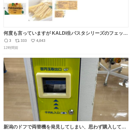
何度も言っていますが KALDI生パスタシリーズのフェット
チーネは 真剣(ガチ)で美味いぞ
3
333
4,043
返
リ
い
12時間前
信
ポ
い
数
ス
ね
ト
数
数
新潟のドフで両替機を発見してしまい、思わず購入してし