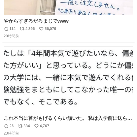
やからすぎるだろまじでwww
114
4,396
56,079
返
リ
い
20時間前
信
ポ
い
数
ス
ね
ト
数
数
これ本当に首がもげるくらい頷いた。 私は入学前に送られ
てきた、大学のサークル紹介冊子を見た時点で終わりを感
26
334
4,767
返
リ
い
じたので、女子大でもないくせに偏差値の高い大学のイン
23時間前
信
ポ
い