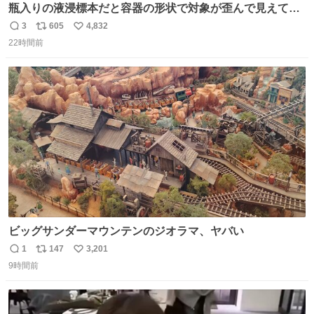
瓶入りの液浸標本だと容器の形状で対象が歪んで見えてし
まうことから、なるべく歪みがない状態で観察しやすいよ
3
605
4,832
返
リ
い
うにこのような形で保存していると前に科博の先生から教
22時間前
信
ポ
い
えてもらった #国立科学博物館
数
ス
ね
ト
数
数
ビッグサンダーマウンテンのジオラマ、ヤバい
1
147
3,201
返
リ
い
9時間前
信
ポ
い
数
ス
ね
ト
数