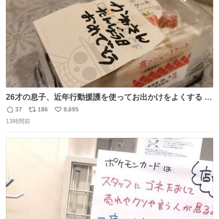
26才の息子、近年行動援護を使ってお出かけをよくする 親
との外出はもう嫌らしい。 中身は小学生位なのに小癪な😅
37
186
9,695
返
リ
い
昨日は夜のショッピングモールに行った 先に寝といてよ❗
13時間前
信
ポ
い
と何度も何度も言い残して。 起きたら冷蔵庫に… ああ、こ
数
ス
ね
れ買いに行ってくれたんだ…😭
ト
数
数