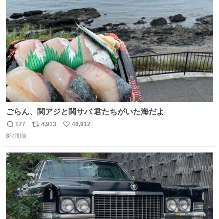
ト
数
数
ごらん、関アジと関サバ 君たちがいた海だよ
177
4,913
48,912
返
リ
い
8時間前
信
ポ
い
数
ス
ね
ト
数
数