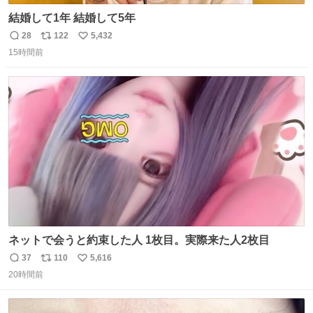
結婚して1年 結婚して5年
28
122
5,432
返
リ
い
15時間前
信
ポ
い
数
ス
ね
ト
数
数
ネットで会うと約束した人 1枚目。実際来た人2枚目
37
110
5,616
返
リ
い
20時間前
信
ポ
い
数
ス
ね
ト
数