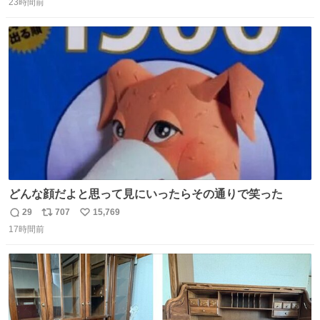
23時間前
信
ポ
い
数
ス
ね
ト
数
数
どんな顔だよと思って見にいったらその通りで笑った
29
707
15,769
返
リ
い
17時間前
信
ポ
い
数
ス
ね
ト
数
数