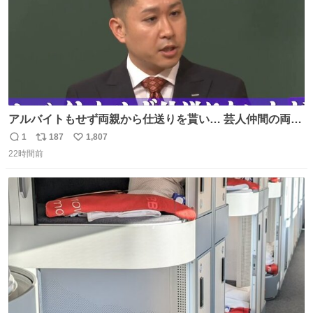
アルバイトもせず両親から仕送りを貰い… 芸人仲間の両親
のスネまでかじる!? ドンデコルテ銀次⚡️ 無料見逃し配信は
1
187
1,807
返
リ
い
こちらから ▶︎abema.go.link/gBLVb ◤しくじり先生
22時間前
信
ポ
い
ABEMAにて毎週最新話無料配信中◢ @10000nabe
数
ス
ね
@akmllube0617
ト
数
数