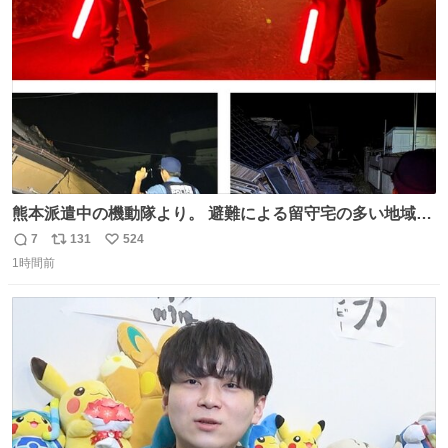
数
熊本派遣中の機動隊より。 避難による留守宅の多い地域等
を念入りに、見守っています。県境を越えて集まった警察
7
131
524
返
リ
い
官が、今も昼夜を問わず、守っています。 夜が明けると、
1時間前
信
ポ
い
地域の皆さんへの御挨拶のため、ラジオ体操に飛び入り参
数
ス
ね
加させていただきました。
ト
数
数