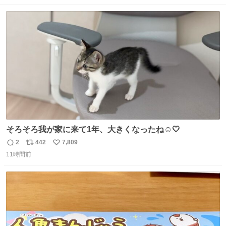
カレサークルに突撃して所属するという奇行で事なきを得
数
ス
ね
た。 高偏差値に行けないならせめてそれくらいした方が予
ト
数
数
後がいいです。 https://t.co/9nMHIrETkw
そろそろ我が家に来て1年、大きくなったね☺️🤍
2
442
7,809
返
リ
い
11時間前
信
ポ
い
数
ス
ね
ト
数
数