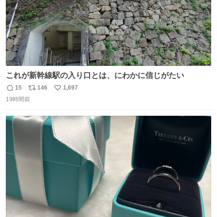
これが新幹線駅の入り口とは、にわかに信じがたい
15
146
1,697
返
リ
い
19時間前
信
ポ
い
数
ス
ね
ト
数
数