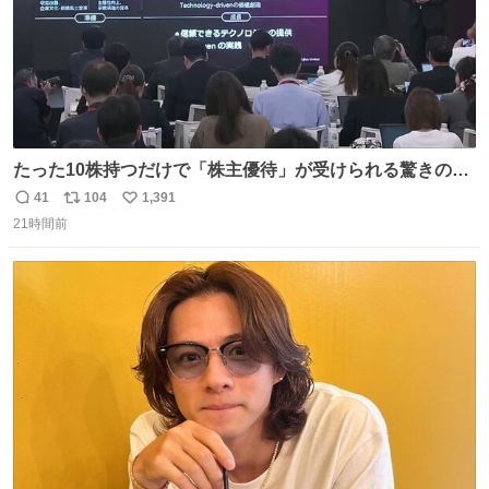
たった10株持つだけで「株主優待」が受けられる驚きの企
業ランキング 第9位：不二家（株価：約2,400円） 第8位：
41
104
1,391
返
リ
い
日本マクドナルド（株価：約7,600円） 第7位：ソニーグル
21時間前
信
ポ
い
ープ（株価：約3,341円） 第6位：鈴茂器工（株価：約
数
ス
ね
1,070円） 第5位：壱番屋（CoCo壱番屋カレー）（株価：
ト
数
数
約900円）