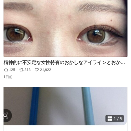
数
精神的に不安定な女性特有のおかしなアイラインとおかし
な眉毛辞めてくれ本当に
125
313
21,922
返
リ
い
1日前
信
ポ
い
数
ス
ね
ト
数
数