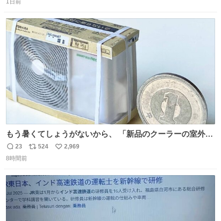
1日前
信
ポ
い
数
ス
ね
ト
数
数
もう暑くてしょうがないから、 「新品のクーラーの室外機
のミニチュア」 でも見ていってよ
23
524
2,969
返
リ
い
8時間前
信
ポ
い
数
ス
ね
ト
数
数