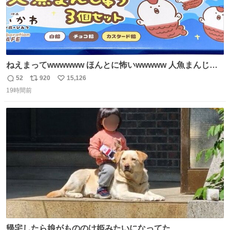
ねえまってwwwwww ほんとに怖いwwwww 人魚まんじゅ
う買ってきたから私も永遠のいのちを…ぐへへ…と思いな
52
920
15,126
返
リ
い
がら1つ食べたら 奥歯欠けたんだけど！！！！？？？ しか
19時間前
信
ポ
い
もガッツリ😭 まんじゅうだよ？？？？？？ ガリッて言っ
数
ス
ね
たから何？と思って口から出したら自分の歯wwwwww セ
ト
数
数
イレーンの呪いじゃん😭
帰宅したら娘がもののけ姫みたいになってた