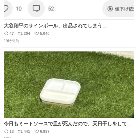
大谷翔平のサインボール、出品されてしまう…
47
204
5,040
返
リ
い
19時間前
信
ポ
い
数
ス
ね
ト
数
数
今日もミートソースで皿が死んだので、天日干しをしてい
ます🍝 ありがとう先人の知恵
13
441
6,987
返
リ
い