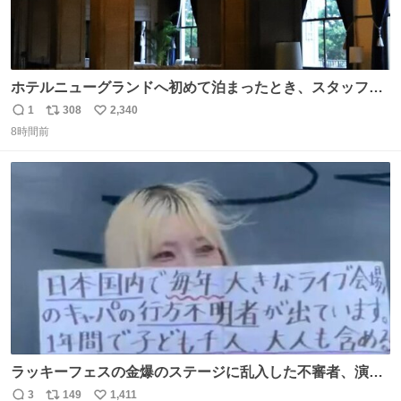
ホテルニューグランドへ初めて泊まったとき、スタッフさ
まから朝のロビーはとても綺麗ですと教えていただいた。
1
308
2,340
返
リ
い
薄暗がりの重厚な造りへ、まずやわらかな光が差し込み、
8時間前
信
ポ
い
しだいに馴染んでいって、時間をかけていつもの美しさへ
数
ス
ね
と移ろっていく。120分のドラマチック。
ト
数
数
ラッキーフェスの金爆のステージに乱入した不審者、演出
かと思ったら本物でめちゃくちゃ思想の強い紙掲げてて怖
3
149
1,411