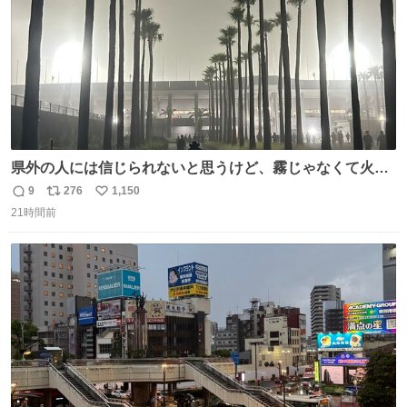
県外の人には信じられないと思うけど、霧じゃなくて火山
灰です🌋 #桜島
9
276
1,150
返
リ
い
21時間前
信
ポ
い
数
ス
ね
ト
数
数