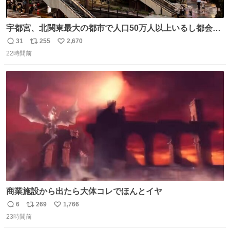
宇都宮、北関東最大の都市で人口50万人以上いるし都会何
だろうなと思っていたら想像以上に都会で興奮した
31
255
2,670
返
リ
い
22時間前
信
ポ
い
数
ス
ね
ト
数
数
商業施設から出たら大体コレでほんとイヤ
6
269
1,766
返
リ
い
23時間前
信
ポ
い