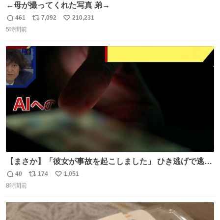
←母が撮ってくれた写真 弟→
461
7,092
210,231
返
リ
い
5時間前
信
ポ
い
数
ス
ね
ト
数
数
【まさか】「彼女が事故を起こしました」 ひき逃げで逃走
した男、AIの相談履歴で“ウソ発覚” 警察が男のスマホを押
40
174
1,051
返
リ
い
収して解析すると、出頭する前に事故の詳しい状況やどう
8時間前
信
ポ
い
対応すればいいかをAIに相談していたことがわかった。し
数
ス
ね
かし、AIの回答は「正直に警察に話すように」だった。
ト
数
数