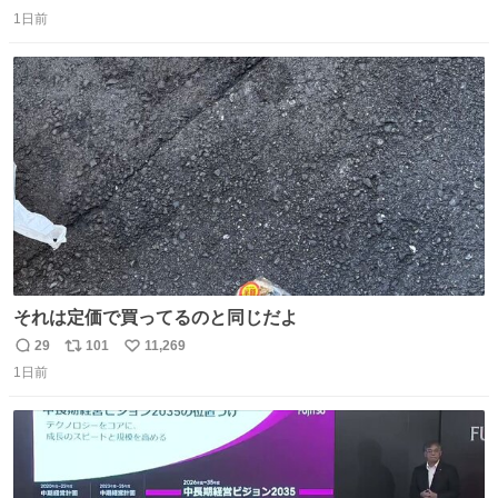
返
リ
い
すぎる。
1日前
信
ポ
い
数
ス
ね
ト
数
数
それは定価で買ってるのと同じだよ
29
101
11,269
返
リ
い
1日前
信
ポ
い
数
ス
ね
ト
数
数