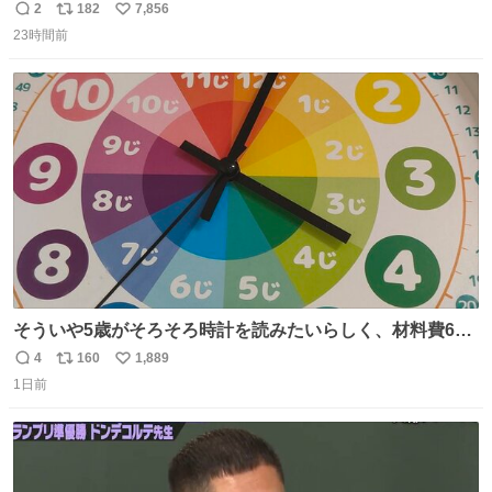
まい大阪に発送するイベントが発生
2
182
7,856
返
リ
い
23時間前
信
ポ
い
数
ス
ね
ト
数
数
そういや5歳がそろそろ時計を読みたいらしく、材料費600
円で作れる知育時計作ってみた！ めっちゃ簡単！ ありがと
4
160
1,889
返
リ
い
う先人！
1日前
信
ポ
い
数
ス
ね
ト
数
数