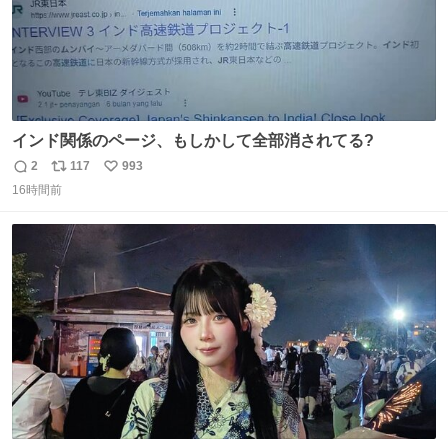
インド関係のページ、もしかして全部消されてる?
2
117
993
返
リ
い
16時間前
信
ポ
い
数
ス
ね
ト
数
数