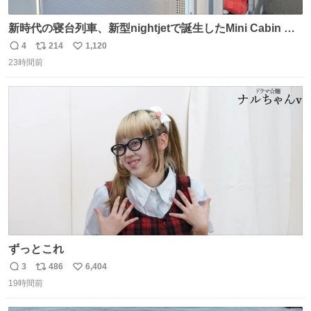
新時代の寝台列車、新型nightjetで誕生したMini Cabin ま
さに走るカプセルホテルといった感じで、一人旅で利用す
4
214
1,120
返
リ
い
るのにはちょうどいい設備。 他の人も言ってましたが、サ
23時間前
信
ポ
い
ンライズの後継に欲しい…
数
ス
ね
ト
数
数
ずっとこれ
3
486
6,404
返
リ
い
19時間前
信
ポ
い
数
ス
ね