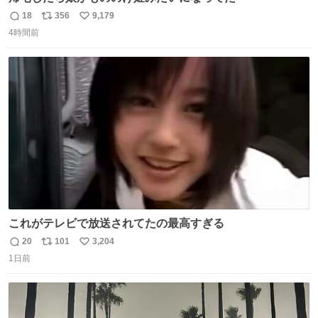
18
356
9,179
返
リ
い
4時間前
信
ポ
い
数
ス
ね
ト
数
数
これがテレビで放送されてたの最高すぎる
20
101
3,204
返
リ
い
1日前
信
ポ
い
数
ス
ね
ト
数
数