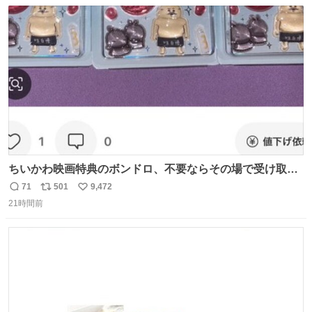
数
ス
ね
ト
数
数
ちいかわ映画特典のボンドロ、不要ならその場で受け取り
辞退すれば良いのに白々しい
71
501
9,472
返
リ
い
21時間前
信
ポ
い
数
ス
ね
ト
数
数