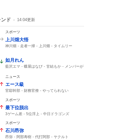
レンド
14:04
更新
スポーツ
上川畑大悟
神川畑
走者一掃
上川畑
タイムリー
北海道日本ハム
如月れん
藍沢エマ
蝶屋はなび
甘結もか
メンバーが
アンバサダー就任
アンバサダー
ニュース
エース級
官邸幹部
財務官僚
やってられない
優秀な人
スポーツ
最下位脱出
3ゲーム差
5位浮上
中日ドラゴンズ
中日5位
3連勝
ドラゴンズ
Aクラス
スポーツ
3ゲーム
石川昂弥
昂弥
阿部寿樹
代打阿部
ヤクルト