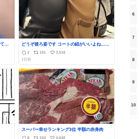
6
7
て今
どうぞ後ろ姿です コートの紐がいいよね…そ
して腰が細い
2
181
3,516
返
リ
い
8
1日前
信
ポ
い
数
ス
ね
ト
数
数
9
10
スーパー幸せランキング3位 半額の赤身肉
8
104
4,640