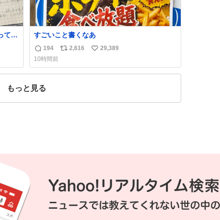
ってる
すごいこと書くなあ
てす
194
2,616
29,389
返
リ
い
10時間前
信
ポ
い
数
ス
ね
ト
数
もっと見る
数