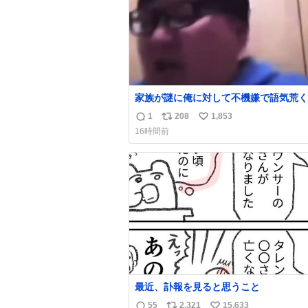
家族が謎に俺に対して不機嫌で語気荒く
これ
1
208
1,853
返
リ
い
16時間前
信
ポ
い
数
ス
ね
ト
数
数
最近、訃報を見ると思うこと
55
2,321
15,633