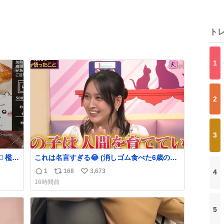
ト
1
2
3
これは名言すぎる😂 (消しゴム食べた6歳の弟
を思い出しながら)
1
168
3,673
4
返
リ
い
16時間前
信
ポ
い
数
ス
ね
ト
数
5
数