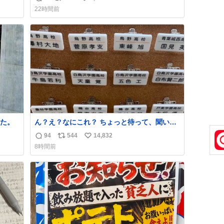
返
リ
い
22時間前
信
ポ
い
数
ス
ね
ト
数
数
た。
ん？え？なにこれ？ ちょっと待って、聞いて
ない これは販売されているのもですか？
94
544
14,832
返
リ
い
8時間前
信
ポ
い
数
ス
ね
ト
数
数