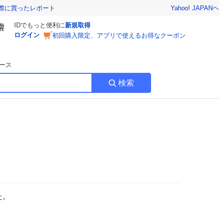
Yahoo! JAPAN
ヘ
実際に買ったレポート
IDでもっと便利に
新規取得
ログイン
初回購入限定、アプリで使えるお得なクーポン
ース
検索
た。