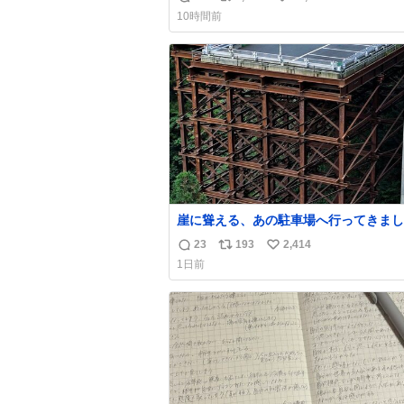
返
リ
い
10時間前
信
ポ
い
数
ス
ね
ト
数
数
崖に聳える、あの駐車場へ行ってきまし
23
193
2,414
返
リ
い
1日前
信
ポ
い
数
ス
ね
ト
数
数