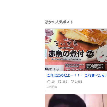
ほかの人気ポスト
これはだめだよー！！！ これ食べたら🧜‍♀️ 檻に
入れられて、なんかずうっと暗いとこだ
10
385
1,981
返
リ
い
よ、、 #トラウマ
2時間前
信
ポ
い
数
ス
ね
ト
数
数