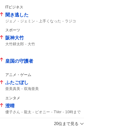
タイムリー
ITビジネス
聞き逃した
ジェノ
ジェミン
上手くなった
ラジコ
スポーツ
阪神大竹
大竹耕太郎
大竹
皇国の守護者
アニメ・ゲーム
ふたごぼし
亜美真美
双海亜美
エンタメ
澄晴
優子さん
龍太
ピオニー
TVer
10時まで
黒縁メガネ
家政婦は見た
リアルタイム
20位まで見る