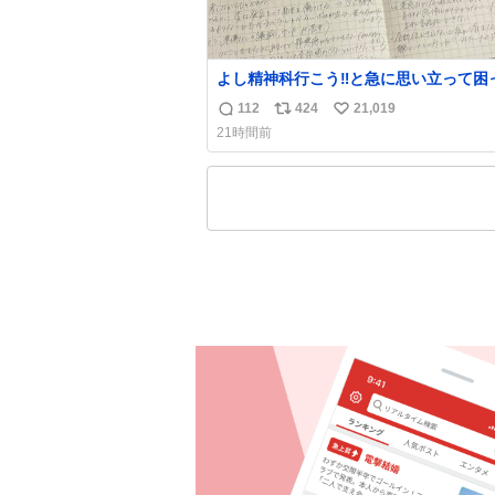
よし精神科行こう‼️と急に思い立って困
こと書き出してたらペン止まらなくなっ
112
424
21,019
返
リ
い
ごい勢いで埋まってワロタ
21時間前
信
ポ
い
数
ス
ね
ト
数
数