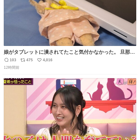
娘がタブレットに潰されてたこと気付かなかった。 旦那だ
けは娘の波長を感じ取れるから声出せずともSOSが伝わっ
103
475
4,016
返
リ
い
たらしい。 急いで旦那が救出して、泣きじゃくる娘に自分
12時間前
信
ポ
い
も謝って抱きしめようとしたら、ビンタされてしまった。
数
ス
ね
3回ほど。 小さい手だけど、地味に痛い。 その後、娘は旦
ト
数
数
那に泣きついてた。