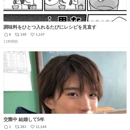
調味料をひとつ入れるたびにレシピを見直す
6
149
1,147
返
リ
い
11時間前
信
ポ
い
数
ス
ね
ト
数
数
交際中 結婚して5年
1
281
11,144
返
リ
い