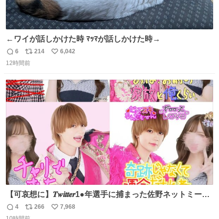
←ワイが話しかけた時 ﾏｯﾏが話しかけた時→
6
214
6,042
返
リ
い
12時間前
信
ポ
い
数
ス
ね
ト
数
数
【可哀想に】𝑻𝒘𝒊𝒕𝒕𝒆𝒓1●年選手に捕まった佐野ネットミーム
勇斗さんのコラボプリ
4
266
7,968
返
リ
い
10時間前