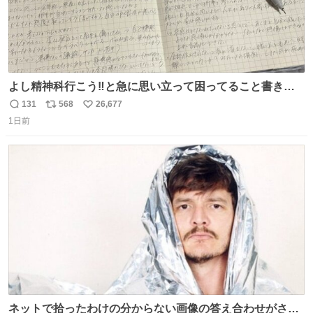
よし精神科行こう‼️と急に思い立って困ってること書き出
してたらペン止まらなくなってすごい勢いで埋まってワロ
131
568
26,677
返
リ
い
タ
1日前
信
ポ
い
数
ス
ね
ト
数
数
ネットで拾ったわけの分からない画像の答え合わせがされ