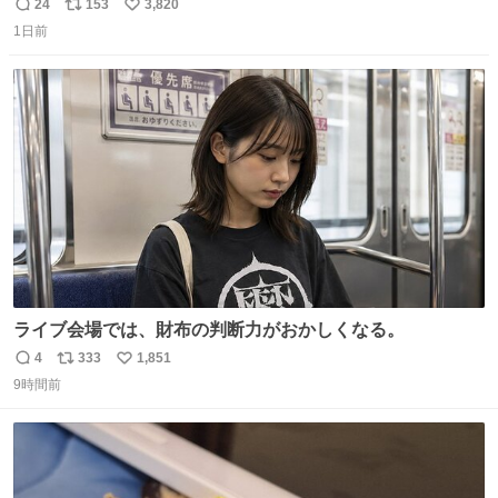
ール価格になってる🖤✨レザーなのが反則級にかわいい。
24
153
3,820
返
リ
い
持ってるだけでコーデが格上げされる。
1日前
信
ポ
い
数
ス
ね
ト
数
数
ライブ会場では、財布の判断力がおかしくなる。
4
333
1,851
返
リ
い
9時間前
信
ポ
い
数
ス
ね
ト
数
数