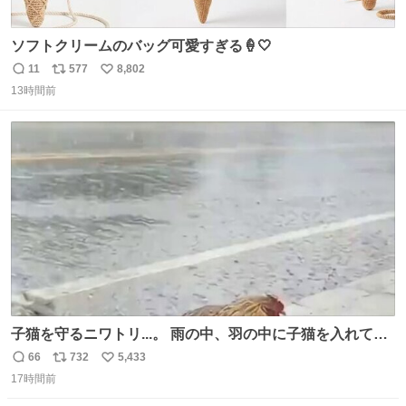
ソフトクリームのバッグ可愛すぎる🍦🤍
11
577
8,802
返
リ
い
13時間前
信
ポ
い
数
ス
ね
ト
数
数
子猫を守るニワトリ...。 雨の中、羽の中に子猫を入れて守
る姿に感動した！！ 愛は種族を超える！
66
732
5,433
返
リ
い
17時間前
信
ポ
い
数
ス
ね