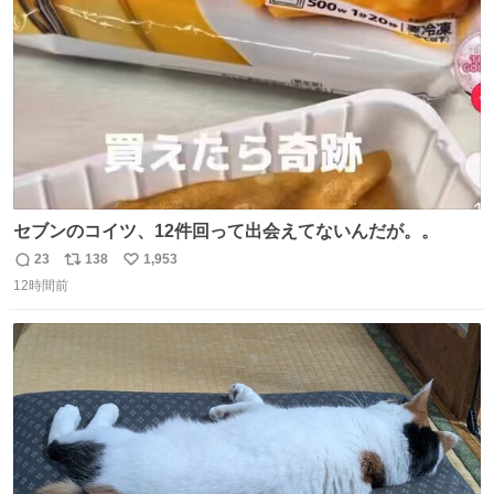
数
セブンのコイツ、12件回って出会えてないんだが。。
23
138
1,953
返
リ
い
12時間前
信
ポ
い
数
ス
ね
ト
数
数