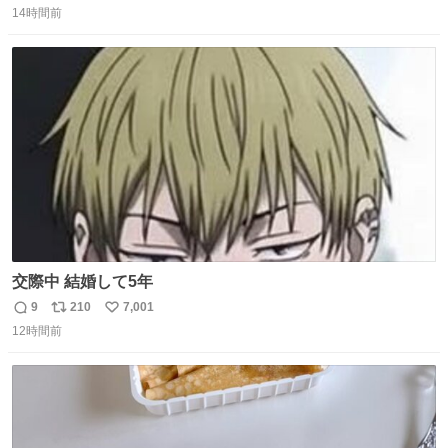
14時間前
信
ポ
い
数
ス
ね
ト
数
数
交際中 結婚して5年
9
210
7,001
返
リ
い
12時間前
信
ポ
い
数
ス
ね
ト
数
数