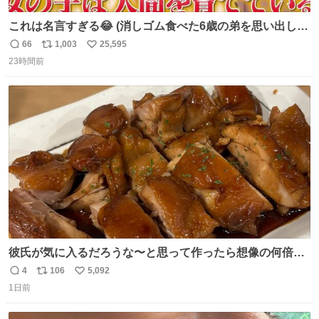
これは名言すぎる😂 (消しゴム食べた6歳の弟を思い出しな
がら)
66
1,003
25,595
返
リ
い
23時間前
信
ポ
い
数
ス
ね
ト
数
数
彼氏が気に入るだろうな〜と思って作ったら想像の何倍も
美味しい美味しい言ってくれて嬉しい
4
106
5,092
返
リ
い
1日前
信
ポ
い
数
ス
ね