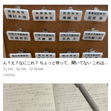
数
ス
ね
ト
数
数
ん？え？なにこれ？ ちょっと待って、聞いてない これは販
売されているのもですか？
131
720
20,545
返
リ
い
16時間前
信
ポ
い
数
ス
ね
ト
数
数