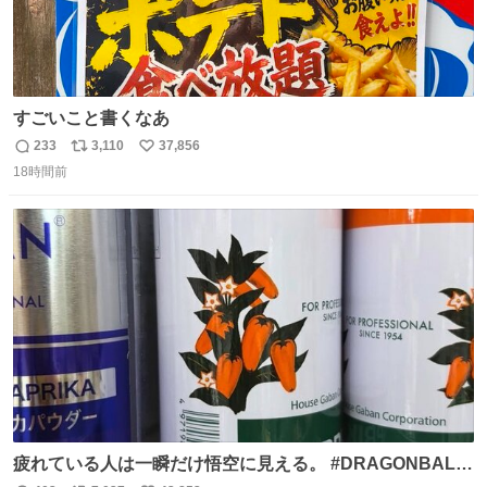
すごいこと書くなあ
233
3,110
37,856
返
リ
い
18時間前
信
ポ
い
数
ス
ね
ト
数
数
疲れている人は一瞬だけ悟空に見える。 #DRAGONBALL