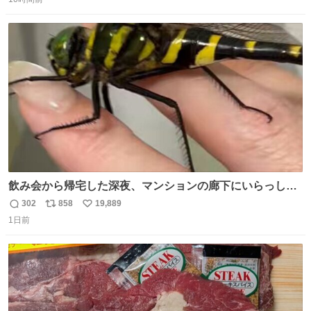
信
ポ
い
数
ス
ね
ト
数
数
飲み会から帰宅した深夜、マンションの廊下にいらっしゃ
ったオニヤンマ様 まさかこんな都会でお会いできるなんて
302
858
19,889
返
リ
い
思っておらず大興奮しております かっこよすぎる 指を差し
1日前
信
ポ
い
伸べると乗ってきてくれたのでひとまず一緒に帰宅しまし
数
ス
ね
たが、飛ばないということは弱っていらっしゃるのでしょ
ト
数
数
うか…素敵すぎる