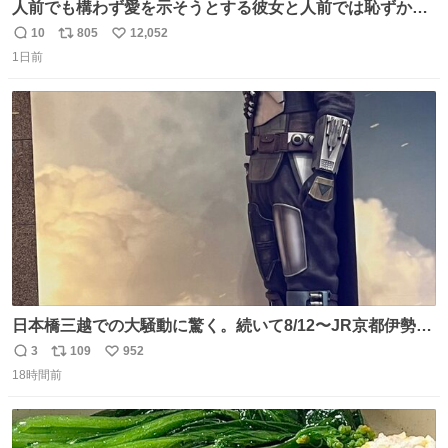
人前でも構わず愛を示そうとする彼女と人前では恥ずかし
いけど彼女を死ぬほど愛している彼氏 同士いませんか✋️
10
805
12,052
返
リ
い
1日前
信
ポ
い
数
ス
ね
ト
数
数
日本橋三越での大騒動に驚く。続いて8/12〜JR京都伊勢丹
でPOP UP STOREがオープンするとのこと…皆さんお怪
3
109
952
返
リ
い
我なくお買い物を🙏 写真は2026/5/21 ロードショーの前日
18時間前
信
ポ
い
。だーれも写真撮ってなかったんだけどなぁ😵‍💫
数
ス
ね
ト
数
数