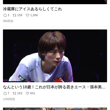
冷蔵庫にアイスあるらしくてこれ
3
159
1,306
返
リ
い
9時間前
信
ポ
い
数
ス
ね
ト
数
数
なんという18歳！これが日本が誇る若きエース・張本美和
🔥🔥🔥 0-2からの大逆転勝利でベスト8進出を果たす👊💥
7
102
651
返
リ
い
#WTTチャンピオンズ横浜 女子シングルス2回戦 🇯🇵#張本
10時間前
信
ポ
い
美和 3-2 陳熠🇨🇳 11-13/9-11/11-5/12-10/11-5 #テレ東 系
数
ス
ね