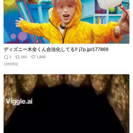
ディズニー木全くん合法化してる‼️ j7p.jp/177869
1
101
1,845
返
リ
い
18時間前
信
ポ
い
数
ス
ね
ト
数
数