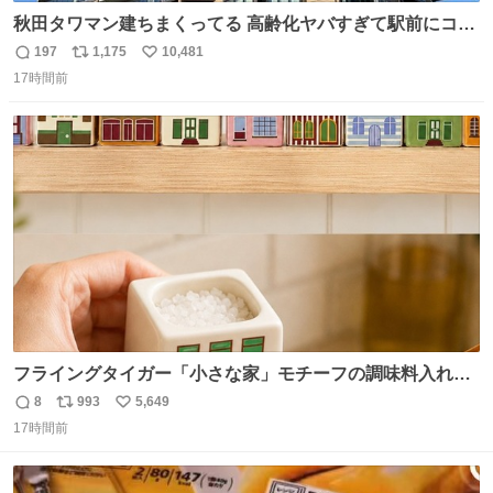
秋田タワマン建ちまくってる 高齢化ヤバすぎて駅前にコン
パクトシティつくって高齢者を住ませる考えらしい 病院も
197
1,175
10,481
返
リ
い
全部駅前にある
17時間前
信
ポ
い
数
ス
ね
ト
数
数
フライングタイガー「小さな家」モチーフの調味料入れ、
並べれば“デンマークの街並み”に ピンク・グリーン・テラ
8
993
5,649
返
リ
い
コッタの全9種 - fashion-press.net/news/149552
17時間前
信
ポ
い
数
ス
ね
ト
数