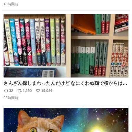
18時間前
信
ポ
い
数
ス
ね
ト
数
数
さんざん探しまわったんだけど なにくわぬ顔で横からはえ
てた
32
1,990
19,046
返
リ
い
23時間前
信
ポ
い
数
ス
ね
ト
数
数