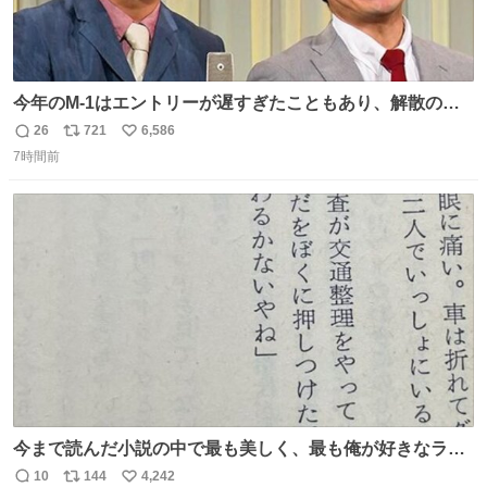
今年のM-1はエントリーが遅すぎたこともあり、解散の可
能性を作り出してからのスタート！！ 遅くなって申し訳な
26
721
6,586
返
リ
い
い🙏 エントリーナンバーは「GO!無策!」でかなり覚えやす
7時間前
信
ポ
い
い！応援をお願いすることになりそう！！
数
ス
ね
ト
数
数
今まで読んだ小説の中で最も美しく、最も俺が好きなラス
トシーン
10
144
4,242
返
リ
い