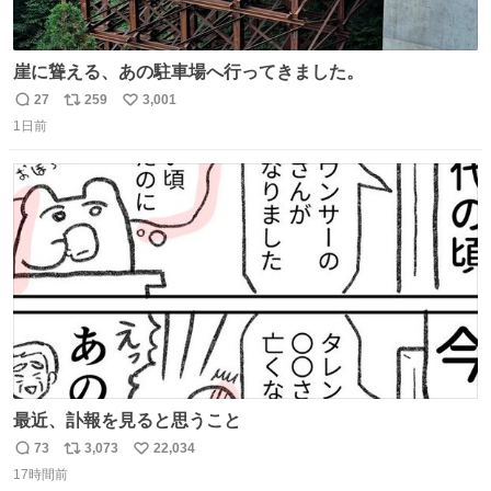
崖に聳える、あの駐車場へ行ってきました。
27
259
3,001
返
リ
い
1日前
信
ポ
い
数
ス
ね
ト
数
数
最近、訃報を見ると思うこと
73
3,073
22,034
返
リ
い
17時間前
信
ポ
い