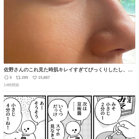
ト
数
数
佐野さんのこれ見た時肌キレイすぎてびっくりしたし、や
はりアイドルって体型･肌管理すごすぎる
5
295
15,887
返
リ
い
14時間前
信
ポ
い
数
ス
ね
ト
数
数