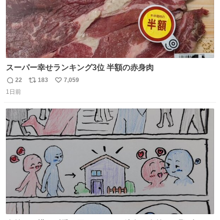
スーパー幸せランキング3位 半額の赤身肉
22
183
7,059
返
リ
い
1日前
信
ポ
い
数
ス
ね
ト
数
数