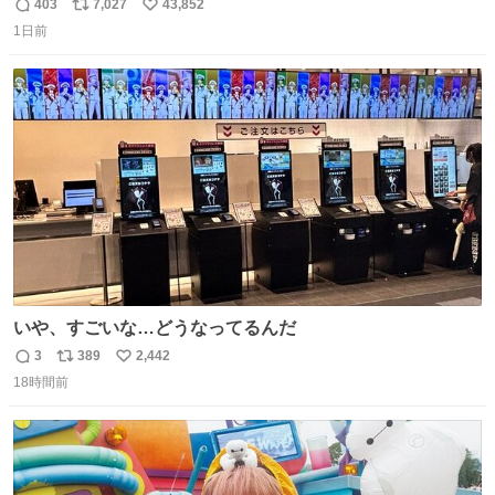
#ドラゴンボール
403
7,027
43,852
返
リ
い
1日前
信
ポ
い
数
ス
ね
ト
数
数
いや、すごいな…どうなってるんだ
3
389
2,442
返
リ
い
18時間前
信
ポ
い
数
ス
ね
ト
数
数