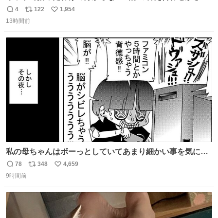
ていくw
4
122
1,954
返
リ
い
13時間前
信
ポ
い
数
ス
ね
ト
数
数
私の母ちゃんはボーっとしていてあまり細かい事を気にし
ません。優秀な人の多い現代の価値観から見ると、あまり
78
348
4,659
返
リ
い
優秀な母親ではないかもしれません。でも、だからこそ、
9時間前
信
ポ
い
私はそういう母親が大好きです。今も昔もすごくリラック
数
ス
ね
スします。「優秀」と「良い」は別なんですよね。 1/2
ト
数
数