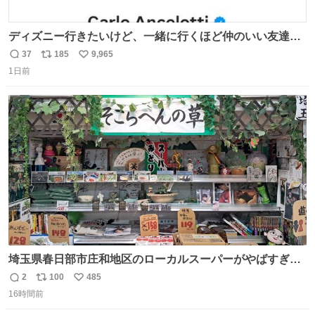
ディズニー行きたいけど、一緒に行くほど仲のいい友達が
居ない… ほんでこれ
37
185
9,965
返
リ
い
1日前
信
ポ
い
数
ス
ね
ト
数
数
埼玉県春日部市庄和地区のローカルスーパーがやばすぎ
る。どこまで売り物でどこから私物か不明なごちゃごちゃ
2
100
485
返
リ
い
の店内には埼玉自虐習字がずらり。日替わり謎汁の試食や
16時間前
信
ポ
い
そこらへんの草使用の埼玉県民限定弁当、コアラのマーチ
数
ス
ね