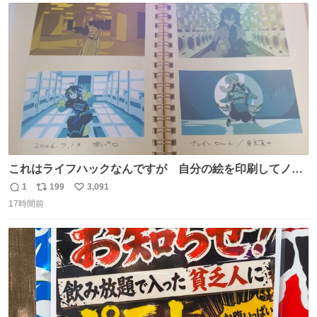
どわあ～な謎パンなどなんでもあり。クレヨンしんちゃん
ト
数
数
を生んだ町、強すぎる。
これはライフハックなんですが 自分の絵を印刷してノー
トに貼って日付とキャプションを一言添えると 結構健康に
1
199
3,091
返
リ
い
いいです。
17時間前
信
ポ
い
数
ス
ね
ト
数
数