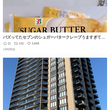
バズってたセブンのシュガーバタークレープうますぎて
7NOWで買い溜め🛒💭
11
142
3,688
返
リ
い
19時間前
信
ポ
い
数
ス
ね
ト
数
数