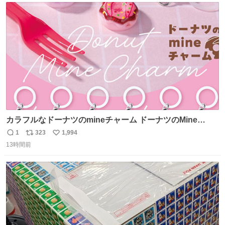
ト
数
数
カラフルなドーナツのmineチャーム ドーナツのMine
charm マインチャーム fumuo.jp/view/item/0000…
1
323
1,994
返
リ
い
13時間前
信
ポ
い
数
ス
ね
ト
数
数