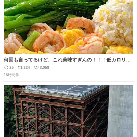
何回も言ってるけど、これ美味すぎんの！！！低カロリー
で満足感エグいから一生食べてる😭
25
224
3,058
返
リ
い
16時間前
信
ポ
い
数
ス
ね
ト
数
数