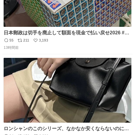
日本郵政は切手を廃止して額面を現金で払い戻せ2026 #日
本郵政 @JapanPostHD_PR
55
211
3,193
返
リ
い
13時間前
信
ポ
い
数
ス
ね
ト
数
数
ロンシャンのこのシリーズ、なかなか安くならないのにセ