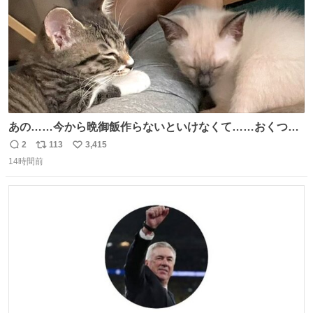
あの……今から晩御飯作らないといけなくて……おくつろ
ぎのところ申し訳ないのですが……あの………😥
2
113
3,415
返
リ
い
14時間前
信
ポ
い
数
ス
ね
ト
数
数