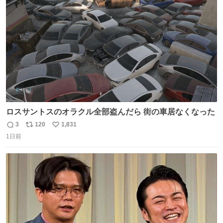
#BSテレ東 にて連日放送📺
ト
数
数
ロスサントスのオラクル全部盗んだら 街の車居なくなった
3
120
1,831
返
リ
い
1日前
信
ポ
い
数
ス
ね
ト
数
数