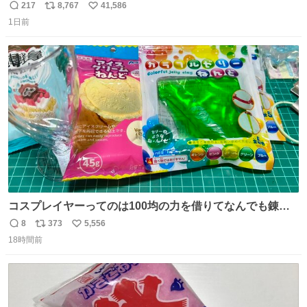
217
8,767
41,586
返
リ
い
1日前
信
ポ
い
数
ス
ね
ト
数
数
コスプレイヤーってのは100均の力を借りてなんでも錬成
できるんですよねビフォーアフター
8
373
5,556
返
リ
い
18時間前
信
ポ
い
数
ス
ね
ト
数
数