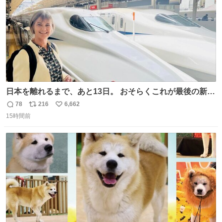
日本を離れるまで、あと13日。 おそらくこれが最後の新幹
線。駅弁には、お気に入りのうな重を。 残念ながら、富士
78
216
6,662
返
リ
い
山は今回も雲の中でした（やっぱり！）。 #私の好きな日
15時間前
信
ポ
い
本
数
ス
ね
ト
数
数