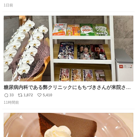
返
リ
い
1日前
信
ポ
い
数
ス
ね
ト
数
数
糖尿病内科である弊クリニックにもちづきさんが来院され
ました。
33
1,872
5,410
返
リ
い
11時間前
信
ポ
い
数
ス
ね
ト
数
数