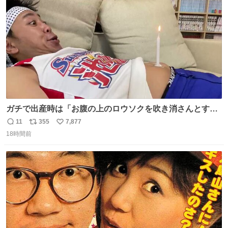
数
みがえります。
ガチで出産時は「お腹の上のロウソクを吹き消さんとする
サンシャイン池崎」だったし、お産後の股裂け状態でのト
11
355
7,877
返
リ
い
イレは「とにかく明るい安村の体勢」が1番楽
18時間前
信
ポ
い
数
ス
ね
ト
数
数