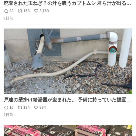
廃棄された玉ねぎ？の汁を吸うカブトムシ 君ら汁が出る植
物ならなんでもいいのかよ… まあ害虫だよねこりゃ 他には
28
153
3,769
返
リ
い
カナブンや黒ゴキが来ていた
1日前
信
ポ
い
数
ス
ね
ト
数
数
戸建の壁掛け給湯器が盗まれた。 予備に持っていた据置給
湯器があったのでガスやさんに設置してもらった。 工事費
16
194
884
返
リ
い
9万円。 痛い出費。 防犯カメラ設置した。 物騒な時代にな
1日前
信
ポ
い
ったな。 昔は給湯器盗むとか聞いたことなかったな。
数
ス
ね
ト
数
数