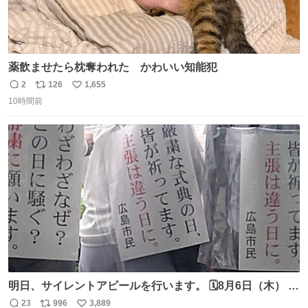
薬飲ませたら枕奪われた かわいい知能犯
2
126
1,655
返
リ
い
10時間前
信
ポ
い
数
ス
ね
ト
数
数
明日、サイレントアピールを行います。 🗓️8月6日（木） ⏰
[時間]7：45 集合 📍[場所]元安橋本通(東)側、観光船乗り場
23
996
3,889