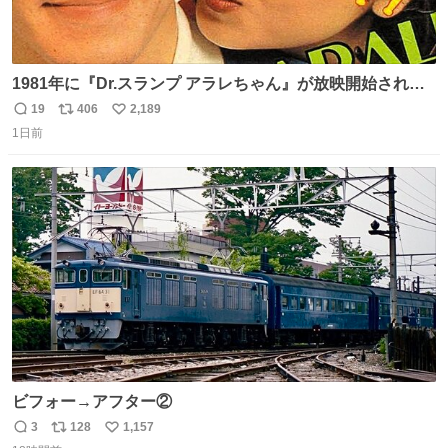
1981年に『Dr.スランプ アラレちゃん』が放映開始された
直後の鳥山明さんと、小山茉美さんです。
19
406
2,189
返
リ
い
1日前
信
ポ
い
数
ス
ね
ト
数
数
ビフォー→アフター②
3
128
1,157
返
リ
い