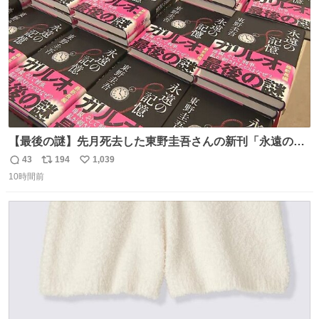
【最後の謎】先月死去した東野圭吾さんの新刊「永遠の記
憶」発売 代表作「ガリレオ」シリーズ最新作
43
194
1,039
返
リ
い
news.livedoor.com/article/detail… 68歳で亡くなった作家
10時間前
信
ポ
い
の東野圭吾さんの新刊が発売された。5日は発売されたば
数
ス
ね
かりの新刊も加わり、多くのファンが足を運んでいた。
ト
数
数