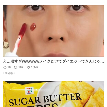
数
ス
ね
ト
数
数
え…凄すぎwwwwwwメイクだけでダイエットできんじゃん
😭
10
107
1,947
返
リ
い
17時間前
信
ポ
い
数
ス
ね
ト
数
数