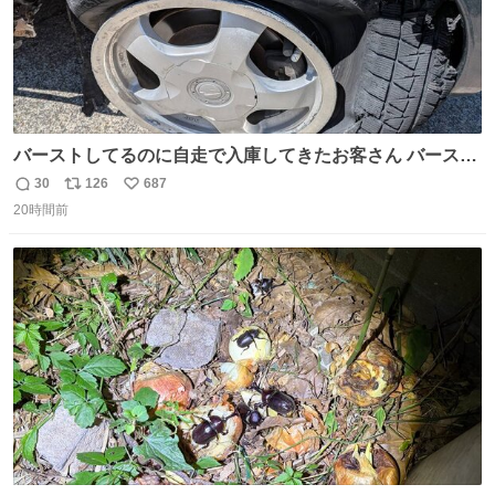
バーストしてるのに自走で入庫してきたお客さん バースト
したならその場で動かないで助け呼んで下さい😰 保険にロ
30
126
687
返
リ
い
ードサービス付いてて金銭負担も無いんですから これで走
20時間前
信
ポ
い
ると、壊さなくていい所まで壊しちゃいますから 実際、外
数
ス
ね
装ダメージ、ABSセンサ断線、ブレーキホースも傷入っち
ト
数
数
ゃってます…