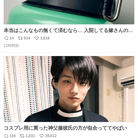
本当はこんなもの無くて済むなら… 入院してる嫁さんの病
棟、共同の冷蔵庫の中身を勝手に触る輩がおるのだけど、
14
634
3,618
返
リ
い
ナルゲンボトルの中身が減っている事案が起きたらしい。
12時間前
信
ポ
い
水に何か入れられても嫌なので3Dプリンタで 『鍵を開け
数
ス
ね
ないと蓋が回せないやつ』を作ったぞ…
ト
数
数
コスプレ用に買った神父服彼氏の方が似合っててやばい
110
1,031
39,012