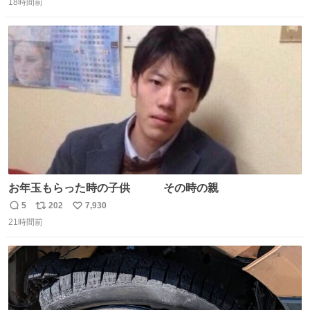
18時間前
信
ポ
い
数
ス
ね
ト
数
数
お年玉もらった時の子供 その時の親
5
202
7,930
返
リ
い
21時間前
信
ポ
い
数
ス
ね
ト
数
数