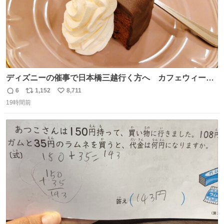
ディズニーの催事で日本橋三越行く方へ カフェウィーン
のザッハトルテを食べてください
6
1,152
8,711
返
リ
い
19時間前
信
ポ
い
数
ス
ね
ト
数
数