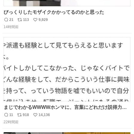
びっくりしたモザイクかかってるのかと思った
21
113
9,929
返
リ
い
14時間前
信
ポ
い
数
ス
ね
ト
数
数
まじでわかるWWWWホンマに、言葉にどれだけ説得力を
持たせるかだし、自分でそれが本当だと信じないと相手も
11
918
14,136
返
リ
い
騙せられん 私なんか就活中に存在しない記憶作り出してた
22時間前
信
ポ
い
WWWW
数
ス
ね