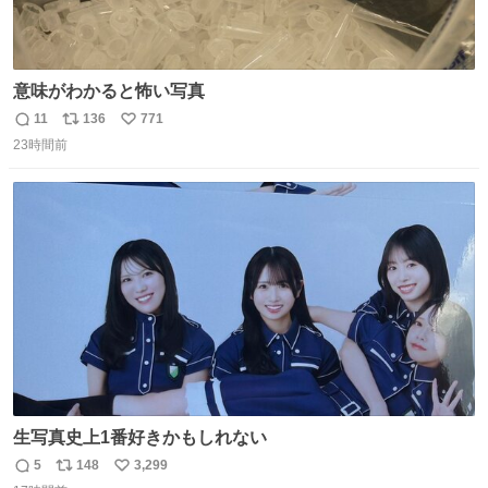
意味がわかると怖い写真
11
136
771
返
リ
い
23時間前
信
ポ
い
数
ス
ね
ト
数
数
生写真史上1番好きかもしれない
5
148
3,299
返
リ
い