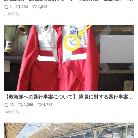
愛くて100年以上前とは思えないデザイン。当時女性や子
4
204
1,018
返
リ
い
どものファッションにマリンルックが取り入れられるよう
11時間前
信
ポ
い
になり、その後、通学服や運動着、水着にも広がっていっ
数
ス
ね
たそう。紫外線が気になる現代なら、ラッシュガード感覚
ト
数
数
で着られそうですね。
【救急隊への暴行事案について】 隊員に対する暴行事案
が、令和7年度の6件に対し、令和8年度は現在既に4件発生
42
1,399
4,781
返
リ
い
しています。 特に、この4日間で救急隊員に対する暴行事
14時間前
信
ポ
い
案が立て続けに2件発生しています。 このような行為に対
数
ス
ね
して隊員の安全を守るために、法的措置も辞さず毅然と対
ト
数
数
応していきます。