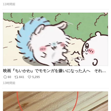
返
リ
い
前ベンチ周辺 声は上げません。ただ、静かに立ちます。お
11時間前
信
ポ
い
近くの方、ぜひ。
数
ス
ね
ト
数
数
映画『ちいかわ』でモモンガを嫌いになった人へ それで
も愛される理由と可能性 kai-you.net/article/96186 『映画
60
841
5,295
返
リ
い
ちいかわ 人魚の島のひみつ』を3回観て、原作も追ってい
13時間前
信
ポ
い
る筆者が、モモンガの名誉回復を試みようとする記事で
数
ス
ね
す。ちいかわ初心者向けです🖊
ト
数
数