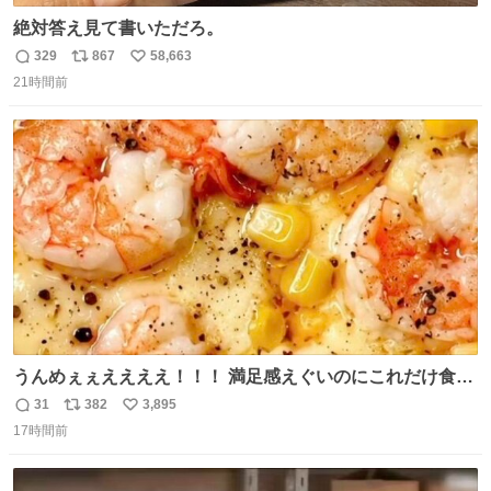
絶対答え見て書いただろ。
329
867
58,663
返
リ
い
21時間前
信
ポ
い
数
ス
ね
ト
数
数
うんめぇぇええええ！！！ 満足感えぐいのにこれだけ食べ
てりゃ痩せんの。追加でコショウ振ったらネ申😭⭐︎
31
382
3,895
返
リ
い
17時間前
信
ポ
い
数
ス
ね
ト
数