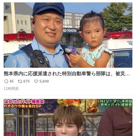
数
ス
ね
ト
数
数
熊本県内に応援派遣された特別自動車警ら部隊は、被災場
所のみならず、避難所も回りながらパトロールを行ってい
45
675
5,849
返
リ
い
ます。写真は、京都府警察の特別自動車警ら部隊が、上益
11時間前
信
ポ
い
城郡御船町内で避難している方々と交流している様子で
数
ス
ね
す。 #令和８年熊本地震 #京都府警察
ト
数
数