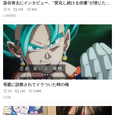
染谷将太にインタビュー、“変化し続ける俳優”が演じた
「何も変わらない主人公」 コンビニホラー『チルド』でた
4
100
601
返
リ
い
どり着いた、“無の先”とは？ - fashion-
12時間前
信
ポ
い
press.net/news/149431
数
ス
ね
ト
数
数
母親に説教されてイラついた時の俺
13
126
2,896
返
リ
い
1日前
信
ポ
い
数
ス
ね
ト
数