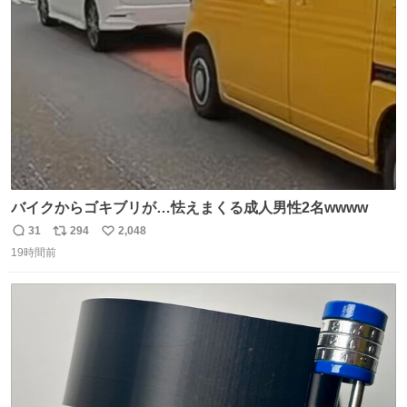
ト
数
数
バイクからゴキブリが…怯えまくる成人男性2名wwww
31
294
2,048
返
リ
い
19時間前
信
ポ
い
数
ス
ね
ト
数
数