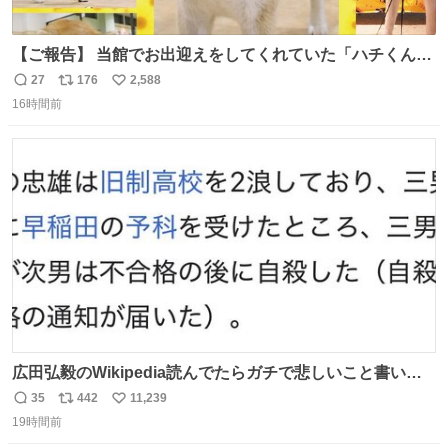
【ご報告】 当館でお出迎えをしてくれていた「ハチくん」
が8月1日に 虹の橋を渡りました🌈 たくさんの幸せを運
27
176
2,588
返
リ
い
び、たくさんのおやつを食べて、たくさん愛されたハチく
16時間前
信
ポ
い
んありがとう ハチくん大好きだよ 秋田犬の里 スタッフ一
数
ス
ね
同より 愛を込めて #秋田犬の里 #akitainu #akita #ハチくん
ト
数
数
大好き
広田弘毅のWikipedia読んでたらガチで悲しいこと書いて
あって辛い
35
442
11,239
返
リ
い
19時間前
信
ポ
い