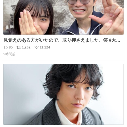
見覚えのある方がいたので、取り押さえました。笑 #大追
跡 #鈴木浩文 さん
85
1,262
11,124
返
リ
い
9時間前
信
ポ
い
数
ス
ね
ト
数
数