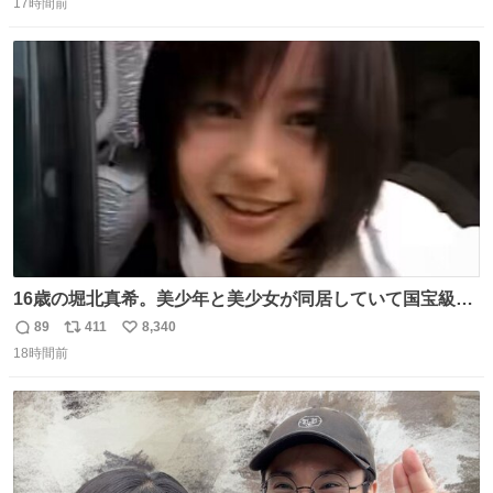
17時間前
信
ポ
い
数
ス
ね
ト
数
数
16歳の堀北真希。美少年と美少女が同居していて国宝級の
可愛さ
89
411
8,340
返
リ
い
18時間前
信
ポ
い
数
ス
ね
ト
数
数