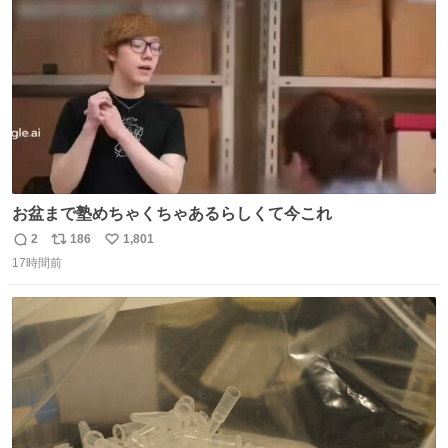
数
お盆まで塾めちゃくちゃあるらしくて今これ
2
186
1,801
返
リ
い
17時間前
信
ポ
い
数
ス
ね
ト
数
数