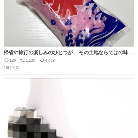
帰省や旅行の楽しみのひとつが、 その土地ならではの味。
この夏、みなさんのおすすめのご当地アイスはあります
126
1,126
4,462
返
リ
い
か？ 九州の夏といえば、これ！ 地元の定番でも、旅先で出
16時間前
信
ポ
い
会ったお気に入りでも、ぜひ教えてください🍨
数
ス
ね
ト
数
数