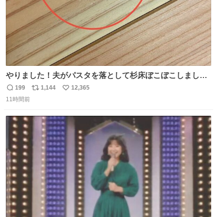
やりました！夫がパスタを落として杉床ぼこぼこしまし
た！よかったーーー！ファーストぼこぼこ自分じゃなく
199
1,144
12,365
返
リ
い
て！これで第二波いつでもいけます！！！✌️いやーほっと
11時間前
信
ポ
い
した！ 杉床を採用しようとしている方々へ忠告です。杉床
数
ス
ね
は乾燥パスタに負けます。豆腐くらいやわやわです。
ト
数
数