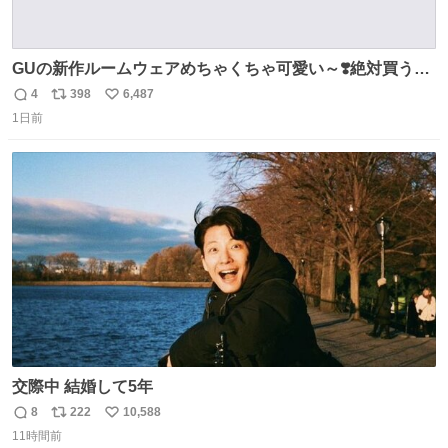
GUの新作ルームウェアめちゃくちゃ可愛い～❣️絶対買うぞ
🪿🤍 9月下旬発売🪄
4
398
6,487
返
リ
い
1日前
信
ポ
い
数
ス
ね
ト
数
数
交際中 結婚して5年
8
222
10,588
返
リ
い
11時間前
信
ポ
い