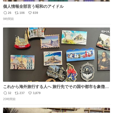
個人情報全部言う昭和のアイドル
26
106
839
返
リ
い
9時間前
信
ポ
い
数
ス
ね
ト
数
数
これから海外旅行する人へ 旅行先でその国や都市を象徴す
る マグネットを買って欲しい。 僕は交換留学してた1年間
32
237
3,879
返
リ
い
で20カ国回ったけど、旅行先で必ずマグネットを買い、今
20時間前
信
ポ
い
は家の冷蔵庫に貼ってる。 交換留学が終わって1年経つけ
数
ス
ね
どそれぞれのマグネットを見る度に旅の思い出が鮮明によ
ト
数