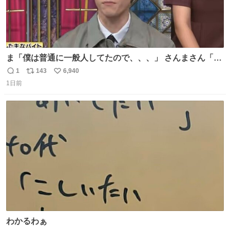
ま「僕は普通に一般人してたので、、、」 さんまさん「チ
ンパンジー⁉️」 しぬwwwwwwwwwwwwwwwwwwwww
1
143
6,940
返
リ
い
1日前
信
ポ
い
数
ス
ね
ト
数
数
わかるわぁ