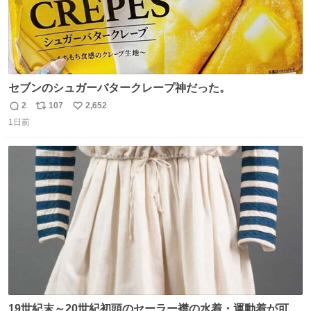
セブンのシュガーバタークレープ神だった。
2
107
2,652
返
リ
い
1日前
信
ポ
い
数
ス
ね
ト
数
数
19世紀末～20世紀初頭のセーラー襟の水着・運動着が可可